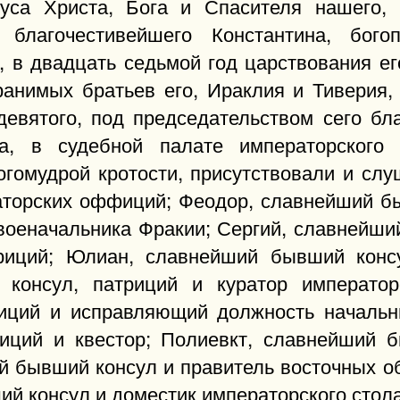
са Христа, Бога и Спасителя нашего, 
благочестивейшего Константина, богоп
, в двадцать седьмой год царствования ег
ранимых братьев его, Ираклия и Тиверия,
девятого, под председательством сего бл
на, в судебной палате императорского
богомудрой кротости, присутствовали и сл
раторских оффиций; Феодор, славнейший бы
военачальника Фракии; Сергий, славнейший
риций; Юлиан, славнейший бывший консу
 консул, патриций и куратор император
иций и исправляющий должность начальни
иций и квестор; Полиевкт, славнейший 
й бывший консул и правитель восточных о
ий консул и доместик императорского стола