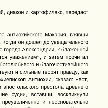
й, диакон и хартофилакс, передаст
па антиохийского Макария, взявши
ь. Когда он дошел до увещательного
о города Александрии, к блаженной
тся уважением», и затем прочитал
 боголюбивого и благочестивейшего
твуют и сильные творят правду, как
хиепископ Антиохии, сказал: «вот,
и апостольского престола древнего
шие судии, вставши, воскликнули
 преувеличенно и неосновательно