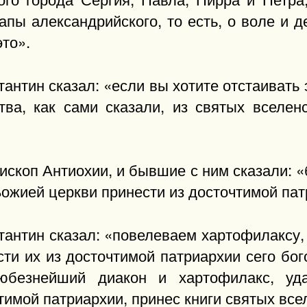
пы александрийского, то есть, о воле и д
это».
нтин сказал: «если вы хотите отстаивать э
тва, как сами сказали, из святых вселе
скоп Антиохии, и бывшие с ним сказали: «
ожией церкви принести из досточтимой пат
антин сказал: «повелеваем хартофилаксу, 
сти их из досточтимой патриархии сего бо
любезнейший диакон и хартофилакс, у
имой патриархии, принес книги святых все