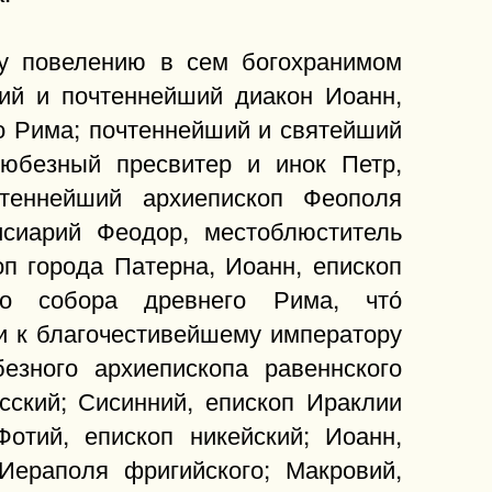
му повелению в сем богохранимом
ий и почтеннейший диакон Иоанн,
о Рима; почтеннейший и святейший
олюбезный пресвитер и инок Петр,
чтеннейший архиепископ Феополя
исиарий Феодор, местоблюститель
оп города Патерна, Иоанн, епископ
го собора древнего Рима, что́
и к благочестивейшему императору
езного архиепископа равеннского
сский; Сисинний, епископ Ираклии
Фотий, епископ никейский; Иоанн,
 Иераполя фригийского; Макровий,