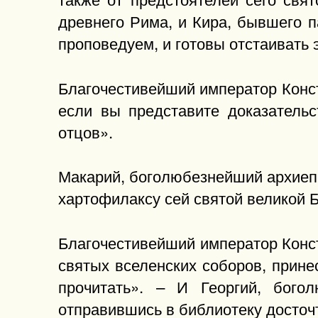
древнего Рима, и Кира, бывшего па
проповедуем, и готовы отстаивать 
Благочестивейший император Конста
если вы представите доказательс
отцов».
Макарий, боголюбезнейший архиепи
хартофилаксу сей святой великой Б
Благочестивейший император Конст
святых вселенских соборов, прине
прочитать». – И Георгий, бого
отправившись в библиотеку досточт