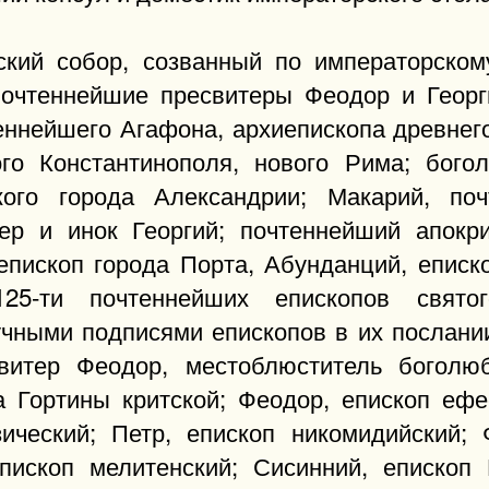
ский собор, созванный по императорско
почтеннейшие пресвитеры Феодор и Георг
еннейшего Агафона, архиепископа древнег
ого Константинополя, нового Рима; бог
кого города Александрии; Макарий, по
тер и инок Георгий; почтеннейший апокр
епископ города Порта, Абунданций, еписк
125-ти почтеннейших епископов свято
учными подписями епископов в их послани
свитер Феодор, местоблюститель боголюб
а Гортины критской; Феодор, епископ ефе
зический; Петр, епископ никомидийский; 
пископ мелитенский; Сисинний, епископ