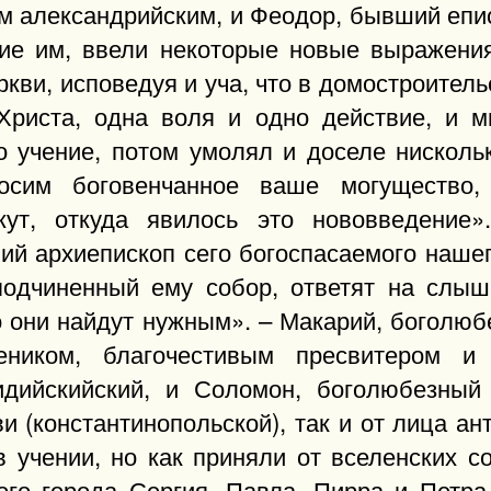
м александрийским, и Феодор, бывший епи
ие им, ввели некоторые новые выражени
кви, исповедуя и уча, что в домостроител
Христа, одна воля и одно действие, и 
о учение, потом умолял и доселе нискольк
осим боговенчанное ваше могущество, 
жут, откуда явилось это нововведение
ший архиепископ сего богоспасаемого наше
подчиненный ему собор, ответят на слы
о они найдут нужным». – Макарий, боголюб
еником, благочестивым пресвитером и
дийскийский, и Соломон, боголюбезный 
и (константинопольской), так и от лица ан
в учении, но как приняли от вселенских с
того города Сергия, Павла, Пирра и Петра