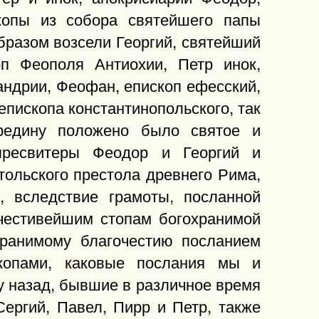
скопы из собора святейшего папы
бразом возсели Георгий, святейший
оп Феополя Антиохии, Петр инок,
андрии, Феофан, епископ ефесский,
пископа константинопольского, так
средину положено было святое и
пресвитеры Феодор и Георгий и
ольского престола древнего Рима,
, вследствие грамоты, посланной
честивейшим стопам богохранимой
хранимому благочестию посланием
копами, каковые послания мы и
у назад, бывшие в различное время
Сергий, Павел, Пирр и Петр, также