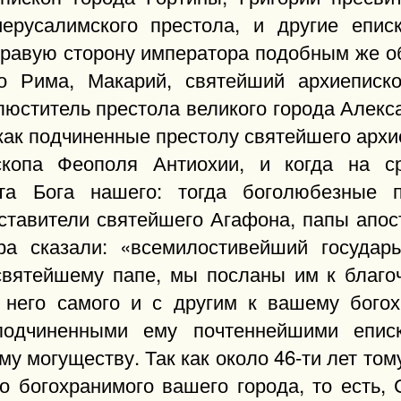
ерусалимского престола, и другие епи
правую сторону императора подобным же о
го Рима, Макарий, святейший архиеписк
юститель престола великого города Алекс
как подчиненные престолу святейшего архие
скопа Феополя Антиохии, и когда на 
ста Бога нашего: тогда боголюбезные 
ставители святейшего Агафона, папы апост
ра сказали: «всемилостивейший государь
вятейшему папе, мы посланы им к благо
 него самого и с другим к вашему бого
 подчиненными ему почтеннейшими епис
у могуществу. Так как около 46-ти лет том
 богохранимого вашего города, то есть, 