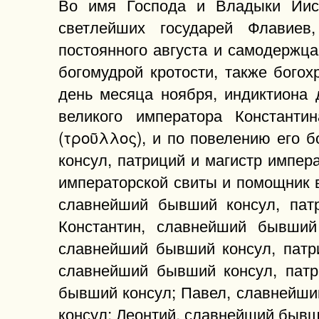
Во имя Господа и Владыки Иису
светлейших государей Флавиев, 
постоянного августа и самодержца
богомудрой кротости, также богох
день месяца ноября, индиктиона 
великого императора Константи
(τροῦλλος), и по повелению его 
консул, патриций и магистр импе
императорской свиты и помощник 
славнейший бывший консул, пат
Константин, славнейший бывший
славнейший бывший консул, патр
славнейший бывший консул, патр
бывший консул; Павел, славнейши
консул; Леонтий, славнейший бывш