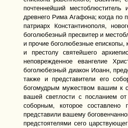
почтеннейший местоблюститель и
древнего Рима Агафона; когда по 
патриарх Константинополя, ново
боголюбезный пресвитер и местобл
и прочие боголюбезные епископы, 
и престолу святейшего архиепи
неповрежденное евангелие Хри
боголюбезный диакон Иоанн, пред
также и представители его собо
богомудрым мужеством вашим к с
вашей светлости с посланием от
соборным, которое составлено
представили вашему боговенчанном
предстоятелями сего царствующего