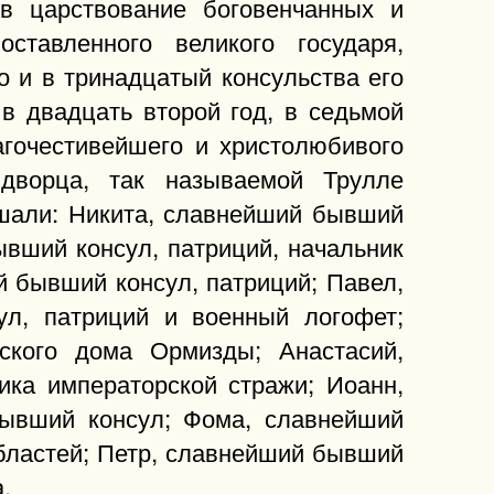
в царствование боговенчанных и
оставленного великого государя,
о и в тринадцатый консульства его
 в двадцать второй год, в седьмой
агочестивейшего и христолюбивого
 дворца, так называемой Трулле
ушали: Никита, славнейший бывший
вший консул, патриций, начальник
 бывший консул, патриций; Павел,
л, патриций и военный логофет;
ского дома Ормизды; Анастасий,
ка императорской стражи; Иоанн,
бывший консул; Фома, славнейший
бластей; Петр, славнейший бывший
.