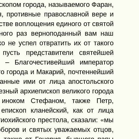
скопом города, называемого Фаран,
я, противные православной вере и
ьстве воплощения единого от святой
много раз верноподанный вам наш
о не успел отвратить их от такого
пусть представители святейшей
». – Благочестивейший император
го города и Макарий, почтеннейший
шанные ими от лица апостольского
езный архиепископ великого города
 иноком Стефаном, также Петр,
епископ кланейский, как от лица
тиохийского престола, сказали: «мы
оборов и святых уважаемых отцов,
, также от Гонория, бывшего папы