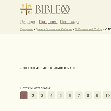
Писание
Предание
Переводы
Предание
»
Деяния Вселенских Соборов
»
VI Вселенский Собор
» VI ВС
Этот текст доступен на других языках:
Похожие материалы:
1
2
3
4
5
6
7
8
9
10