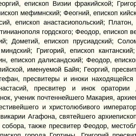
еоргий, епископ Визии фракийской; Григор
ископ мефимнский; Феогний, епископ кийск
сий, епископ анастасиопольский; Платон,
тинианополя гордского; Феодор, епископ в
кий; Дометий, епископ прусиадский; Солом
 миндский; Григорий, епископ кантанский
ин, епископ далисандский; Феодор, еписк
лийской, именуемой Байя; Георгий, пресви
тефан, пресвитеры и иноки находящейся
астасий, пресвитер и инок оратории д
инок, ученик почтеннейшего Макария, архие
честивейшего и христолюбивого императо
 викарии Агафона, святейшего архиеписко
о собора, также пресвитер Феодор, местоб
епископ города Гортины, Григорий пресви