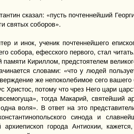
антин сказал: «пусть почтеннейший Георги
ги святых соборов».
тер и инок, ученик почтеннейшего еписко
его собора, ефесского первого, стал читат
й памяти Кириллом, предстоятелем великог
чинается словами: «что у людей пользуе
тверждение же непоколебимое сего вашего
с Христос, потому что чрез Него цари царс
всемогуща», тогда Макарий, святейший ар
е одна воля». В ответ на это представител
онстантинопольского синода и славней
 архиепископ города Антиохии, кажется,