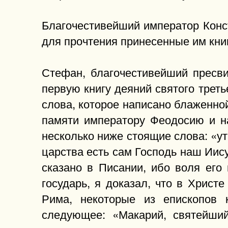
Благочестивейший император Конст
для прочтения принесенные им кни
Стефан, благочестивейший пресви
первую книгу деяний святого треть
слова, которое написано блаженно
памяти императору Феодосию и на
несколько ниже стоящие слова: «у
царства есть сам Господь наш Иису
сказано в Писании, ибо воля его 
государь, я доказал, что в Христ
Рима, некоторые из епископов к
следующее: «Макарий, святейший