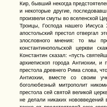
Кир, бывший некогда предстоятеле
и некоторые другие, последовавш
произвели смуты во вселенской Цер
Троицы, Господа нашего Иисуса 
апостольский престол отвергал эт
злословного мнения: то мы пр
константинопольской церкви ска
Константин сказал: «пусть святей
архиепископ города Антиохии, и 
престола древнего Рима слова, чт
Антиохии, вместе со своим уч
боголюбезный митрополит никоми
престола сей святой великой церкв
не делали никаких нововведений 
также от предстоятелей сего свя