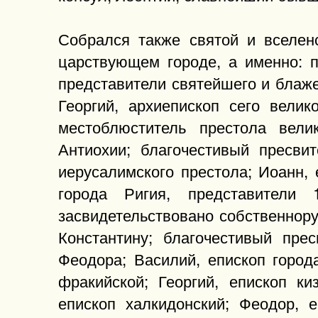
Собрался также святой и вселен
царствующем городе, а именно: 
представители святейшего и блаж
Георгий, архиепископ сего велик
местоблюститель престола вели
Антиохии; благочестивый пресви
иерусалимского престола; Иоанн, 
города Ригия, представители 
засвидетельствовано собственнор
Константину; благочестивый пре
Феодора; Василий, епископ город
фракийской; Георгий, епископ ки
епископ халкидонский; Феодор, е