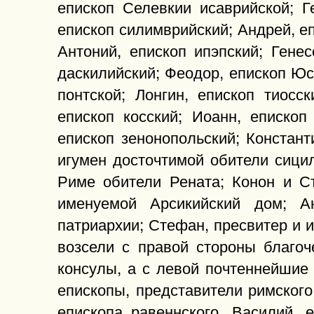
епископ Селевкии исаврийской; Г
епископ силимврийский; Андрей, еп
Антоний, епископ ипэпский; Генес
даскилийский; Феодор, епископ Юс
понтской; Лонгин, епископ тиосс
епископ косский; Иоанн, епископ
епископ зенонопольский; Констант
игумен досточтимой обители сици
Риме обители Рената; Конон и С
именуемой Арсикийский дом; Ан
патриархии; Стефан, пресвитер и 
возсели с правой стороны благо
консулы, а с левой почтеннейшие
епископы, представители римског
епископа равеннского, Василий, 