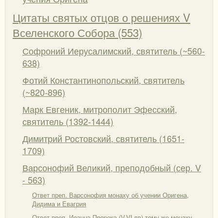
Цитаты святых отцов о решениях V
Вселенского Собора (553)
Софроний Иерусалимский, святитель (~560-
638)
Фотий Константинопольский, святитель
(~820-896)
Марк Евгеник, митрополит Эфесский,
святитель (1392-1444)
Димитрий Ростовский, святитель (1651-
1709)
Варсонофий Великий, преподобный (сер. V
- 563)
Ответ преп. Варсонофия монаху об учении Оригена,
Дидима и Евагрия
Ответ преп. Иоанна Пророка (V-VI вв) тому же монаху