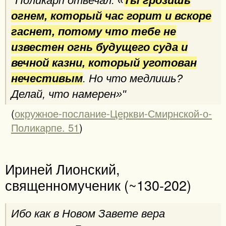
"Поликарп отвечал: «
Ты грозишь
огнем, который час горит и вскоре
гаснет, потому что тебе не
известен огнь будущего суда и
вечной казни, который уготован
нечестивым
. Но что медлишь?
Делай, что намерен»"
(
окружное-послание-Церкви-Смирнской-о-
Поликарпе. 51
)
Ириней Лионский,
священномученик (~130-202)
Ибо как в Новом Завете вера