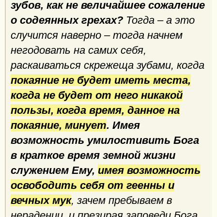
зубов, как не величайшее сожаление
о содеянных грехах?
Тогда – а это
случится наверно – тогда начнем
негодовать на самих себя,
раскаиваться скрежеща зубами, когда
покаяние не будет иметь места,
когда не будет от него никакой
пользы, когда время, данное на
покаяние, минует
. Имея
возможность умилостивить Бога
в краткое время земной жизни
служением Ему,
имея возможность
освободить себя от геенны и
вечных мук
, зачем пребываем в
нерадении, и презирая заповеди Бога,