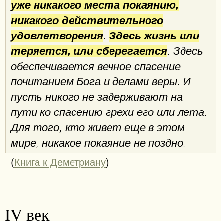
уже никакого места покаянию,
никакого действительного
удовлетворения
.
Здесь жизнь или
теряется, или сберегается
. Здесь
обеспечивается вечное спасение
почитанием Бога и делами веры. И
пусть никого не задерживают на
пути ко спасению грехи его или лета.
Для того, кто живет еще в этом
мире, никакое покаяние не поздно.
(
Книга к Деметриану
)
IV век