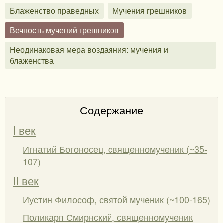
Блаженство праведных
Мучения грешников
Вечность мучений грешников
Неодинаковая мера воздаяния: мучения и
блаженства
Содержание
I век
Игнатий Богоносец, cвященномученик (~35-
107)
II век
Иустин Философ, святой мученик (~100-165)
Поликарп Смирнский, священномученик