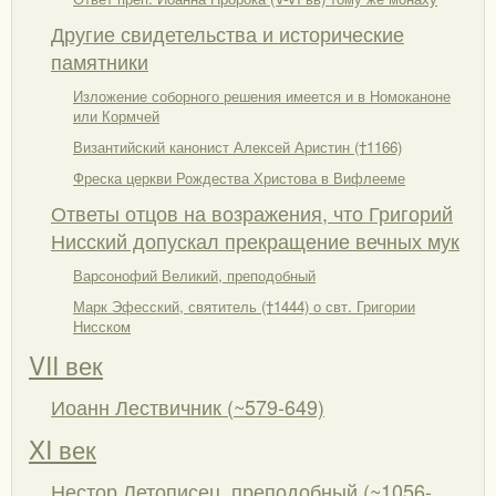
Другие свидетельства и исторические
памятники
Изложение соборного решения имеется и в Номоканоне
или Кормчей
Византийский канонист Алексей Аристин (†1166)
Фреска церкви Рождества Христова в Вифлееме
Ответы отцов на возражения, что Григорий
Нисский допускал прекращение вечных мук
Варсонофий Великий, преподобный
Марк Эфесский, святитель (†1444) о свт. Григории
Нисском
VII век
Иоанн Лествичник (~579-649)
XI век
Нестор Летописец, преподобный (~1056-