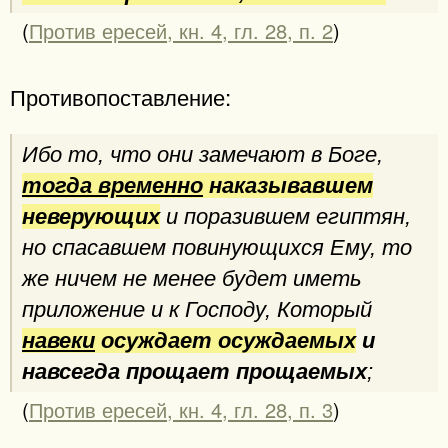
(
Против ересей, кн. 4, гл. 28, п. 2
)
Противопоставление:
Ибо то, что они замечают в Боге,
тогда временно
наказывавшем
неверующих
и поразившем египтян,
но спасавшем повинующихся Ему, то
же ничем не менее будет иметь
приложение и к Господу, Который
навеки
осуждает осуждаемых
и
навсегда прощает прощаемых
;
(
Против ересей, кн. 4, гл. 28, п. 3
)