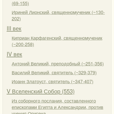
(69-155)
Ириней Лионский, священномученик (~130-
202)
III век
Киприан Карфагенский, священномученик
(~200-258)
IV век
Антоний Великий, преподобный (~251-356)
Василий Великий, святитель (~329-379)
Иоанн Златоуст, святитель (~347-407)
V Вселенский Собор (553)
Из соборного послания, составленного
епископами Египта и Александрии, против
учения Оригена