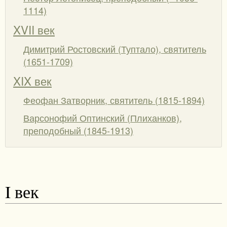
1114)
XVII век
Димитрий Ростовский (Туптало), святитель
(1651-1709)
XIX век
Феофан Затворник, святитель (1815-1894)
Варсонофий Оптинский (Плиханков),
преподобный (1845-1913)
I век