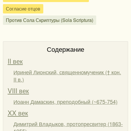
Согласие отцов
Против Сола Скриптуры (Sola Scriptura)
Содержание
II век
Ириней Лионский, священномученик († кон.
II в.)
VIII век
Иоанн Дамаскин, преподобный (~675-754)
XX век
Димитрий Владыков, протопресвитер (1863-
1955)