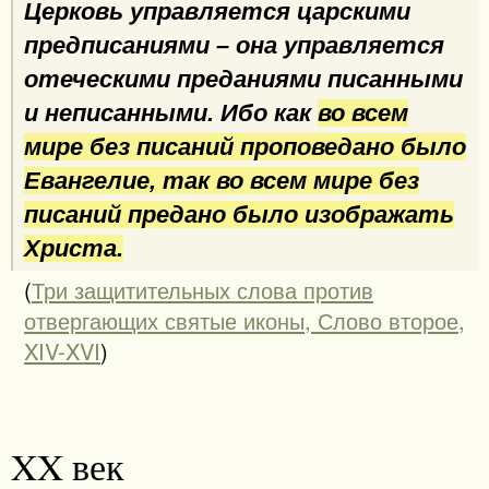
Церковь управляется царскими
предписаниями – она управляется
отеческими преданиями писанными
и неписанными. Ибо как
во всем
мире без писаний проповедано было
Евангелие, так во всем мире без
писаний предано было изображать
Христа.
(
Три защитительных слова против
отвергающих святые иконы, Слово второе,
XIV-XVI
)
XX век