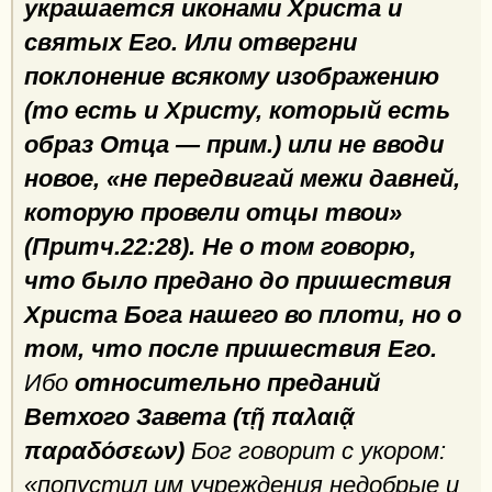
украшается иконами Христа и
святых Его. Или отвергни
поклонение всякому изображению
(то есть и Христу, который есть
образ Отца — прим.) или не вводи
новое, «не передвигай межи давней,
которую провели отцы твои»
(Притч.22:28). Не о том говорю,
что было предано до пришествия
Христа Бога нашего во плоти, но о
том, что после пришествия Его.
Ибо
относительно преданий
Ветхого Завета (τῇ παλαιᾷ
παραδόσεων)
Бог говорит с укором:
«попустил им учреждения недобрые и