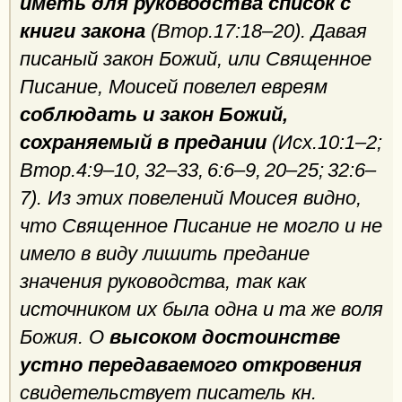
иметь для руководства список с
книги закона
(Втор.17:18–20). Давая
писаный закон Божий, или Священное
Писание, Моисей повелел евреям
соблюдать и закон Божий,
сохраняемый в предании
(Исх.10:1–2;
Втор.4:9–10, 32–33, 6:6–9, 20–25; 32:6–
7). Из этих повелений Моисея видно,
что Священное Писание не могло и не
имело в виду лишить предание
значения руководства, так как
источником их была одна и та же воля
Божия. Ο
высоком достоинстве
устно передаваемого откровения
свидетельствует писатель кн.