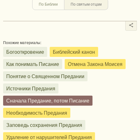
По Библии
По святым отцам
Похожие материалы:
Богооткровение
Библейский канон
Как понимать Писание
Отмена Закона Моисея
Понятие о Священном Предании
Источники Предания
Сначала Предание, потом Писание
Необходимость Предания
Заповедь сохранения Предания
Удаление от нарушителей Предания