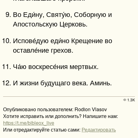
Во Еди́ну, Святу́ю, Соборную и
Апостольскую Церковь.
Испове́дую еди́но Крещение во
оставле́ние грехов.
Ча́ю воскресе́ния мертвых.
И жизни будущаго века. Аминь.
1.3K
Опубликовано пользователем: Rodion Vlasov
Хотите исправить или дополнить? Напишите нам:
https://t.me/bibleox_live
Или отредактируйте статью сами:
Редактировать