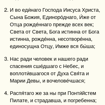
И во еди́наго Господа Иисуса Христа,
Сына Божия, Единоро́днаго, И́же от
Отца рожде́ннаго прежде всех век;
Света от Света, Бога истинна от Бога
истинна, рожде́нна, несотворе́нна,
единосущна Отцу, Имже вся бы́ша;
Нас ради человек и нашего ради
спасения сше́дшаго с Небес, и
воплоти́вшагося от Духа Свя́та и
Марии Девы, и вочелове́чшася;
Распя́таго же за ны при Понти́йстем
Пилате, и страдавша, и погребенна;