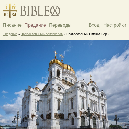
Писание
Предание
Переводы
Вход
Настройки
Предание
»
Православный молитвослов
» Православный Символ Веры