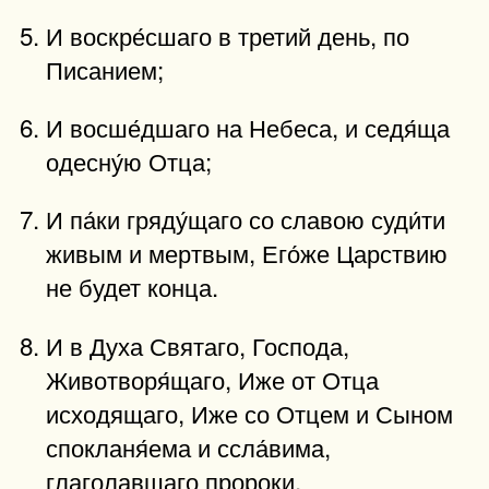
И воскре́сшаго в третий день, по
Писанием;
И восше́дшаго на Небеса, и седя́ща
одесну́ю Отца;
И па́ки гряду́щаго со славою суди́ти
живым и мертвым, Его́же Царствию
не будет конца.
И в Духа Святаго, Господа,
Животворя́щаго, Иже от Отца
исходящаго, Иже со Отцем и Сыном
спокланя́ема и ссла́вима,
глаголавшаго пророки.