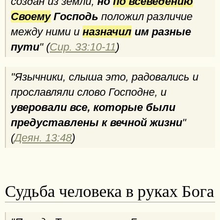
создан из земли;
но
по всеведению
Своему
Господь
положил различие
между ними и
назначил
им разные
пути
" (
Сир. 33:10-11
)
"Язычники, слыша это, радовались и
прославляли слово Господне, и
уверовали все, которые были
предуставлены к вечной жизни
"
(
Деян. 13:48
)
Судьба человека в руках Бога