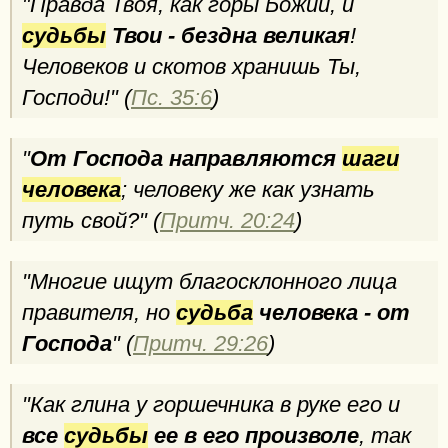
"Правда Твоя, как горы Божии, и
судьбы
Твои - бездна великая
!
Человеков и скотов хранишь Ты,
Господи!" (
Пс. 35:6
)
"
От Господа направляются
шаги
человека
; человеку же как узнать
путь свой?" (
Притч. 20:24
)
"Многие ищут благосклонного лица
правителя, но
судьба
человека - от
Господа
" (
Притч. 29:26
)
"Как глина у горшечника в руке его и
все
судьбы
ее в его произволе
, так