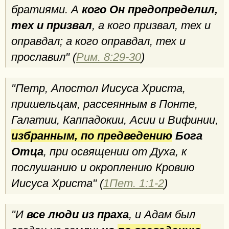
братиями. А
кого Он предопределил,
тех и призвал
, а кого призвал, тех и
оправдал; а кого оправдал, тех и
прославил" (
Рим. 8:29-30
)
"Петр, Апостол Иисуса Христа,
пришельцам, рассеянным в Понте,
Галатии, Каппадокии, Асии и Вифинии,
избранным, по предведению
Бога
Отца
, при освящении от Духа, к
послушанию и окроплению Кровию
Иисуса Христа" (
1Пет. 1:1-2
)
"И
все люди из праха
, и Адам был