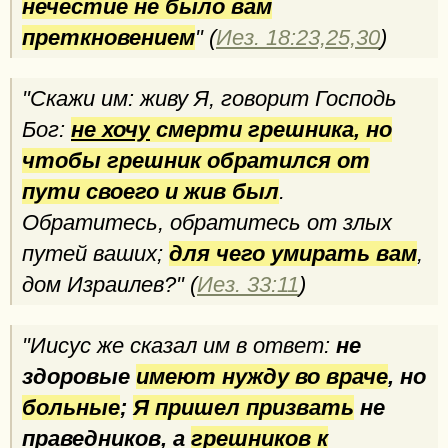
нечестие не было вам
преткновением
" (
Иез. 18:23,25,30
)
"Скажи им: живу Я, говорит Господь
Бог:
не хочу
смерти грешника, но
чтобы грешник обратился от
пути своего и жив был
.
Обратитесь, обратитесь от злых
путей ваших;
для чего умирать вам
,
дом Израилев?" (
Иез. 33:11
)
"Иисус же сказал им в ответ:
не
здоровые
имеют нужду во враче
, но
больные
;
Я пришел призвать
не
праведников, а
грешников к