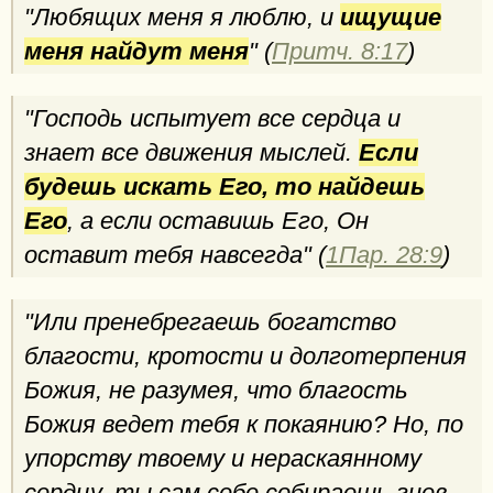
"Любящих меня я люблю, и
ищущие
меня найдут меня
" (
Притч. 8:17
)
"Господь испытует все сердца и
знает все движения мыслей.
Если
будешь искать Его, то найдешь
Его
, а если оставишь Его, Он
оставит тебя навсегда" (
1Пар. 28:9
)
"Или пренебрегаешь богатство
благости, кротости и долготерпения
Божия, не разумея, что благость
Божия ведет тебя к покаянию? Но, по
упорству твоему и нераскаянному
сердцу, ты сам себе собираешь гнев