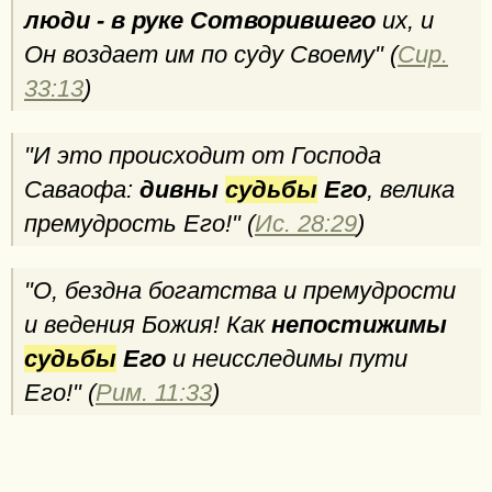
люди - в руке Сотворившего
их, и
Он воздает им по суду Своему" (
Сир.
33:13
)
"И это происходит от Господа
Саваофа:
дивны
судьбы
Его
, велика
премудрость Его!" (
Ис. 28:29
)
"О, бездна богатства и премудрости
и ведения Божия! Как
непостижимы
судьбы
Его
и неисследимы пути
Его!" (
Рим. 11:33
)