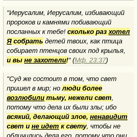
"Иерусалим, Иерусалим, избивающий
пророков и камнями побивающий
посланных к тебе!
сколько раз
хотел
Я
собрать
детей твоих, как птица
собирает птенцов своих под крылья,
и вы
не захотели
!
" (
Мф. 23:37
)
"Суд же состоит в том, что свет
пришел в мир; но
люди более
возлюбили
тьму, нежели свет
,
потому что дела их были злы; ибо
всякий, делающий злое,
ненавидит
свет и
не идет
к свету
, чтобы не
обличились дела его, потому что они