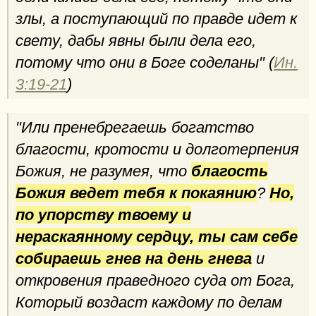
злы, а поступающий по правде идет к
свету, дабы явны были дела его,
потому что они в Боге соделаны" (
Ин.
3:19-21
)
"Или пренебрегаешь богатство
благости, кротости и долготерпения
Божия, не разумея, что
благость
Божия ведет тебя к покаянию
?
Но,
по упорству твоему и
нераскаянному сердцу, ты сам себе
собираешь гнев на день гнева
и
откровения праведного суда от Бога,
Который воздаст каждому по делам