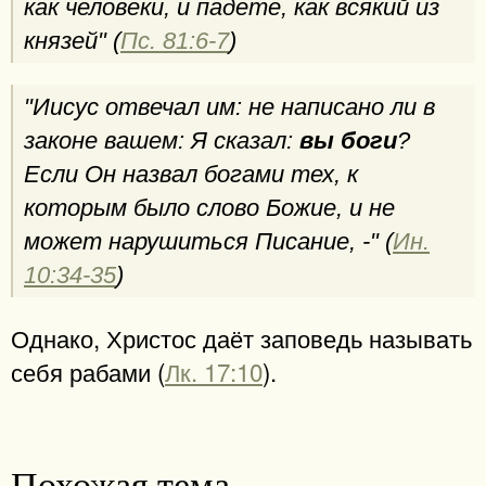
как человеки, и падете, как всякий из
князей" (
Пс. 81:6-7
)
"Иисус отвечал им: не написано ли в
законе вашем: Я сказал:
вы боги
?
Если Он назвал богами тех, к
которым было слово Божие, и не
может нарушиться Писание, -" (
Ин.
10:34-35
)
Однако, Христос даёт заповедь называть
себя рабами (
Лк. 17:10
).
Похожая тема