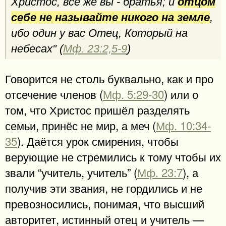
Христос, все же вы - братья; и
отцом
себе не называйте никого на земле
,
ибо один у вас Отец, Который на
небесах" (
Мф. 23:2,5-9
)
Говорится не столь буквально, как и про
отсечение членов (
Мф. 5:29-30
) или о
том, что Христос пришёл разделять
семьи, принёс не мир, а меч (
Мф. 10:34-
35
). Даётся урок смирения, чтобы
верующие не стремились к тому чтобы их
звали “учитель, учитель” (
Мф. 23:7
), а
получив эти звания, не гордились и не
превозносились, понимая, что высший
авторитет, истинный отец и учитель —