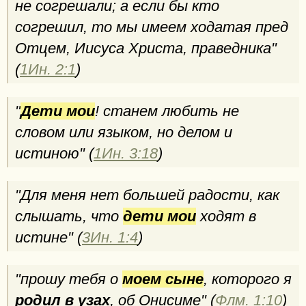
не согрешали; а если бы кто
согрешил, то мы имеем ходатая пред
Отцем, Иисуса Христа, праведника"
(
1Ин. 2:1
)
"
Дети мои
! станем любить не
словом или языком, но делом и
истиною" (
1Ин. 3:18
)
"Для меня нет большей радости, как
слышать, что
дети мои
ходят в
истине" (
3Ин. 1:4
)
"прошу тебя о
моем сыне
, которого я
родил в узах
, об Онисиме" (
Флм. 1:10
)