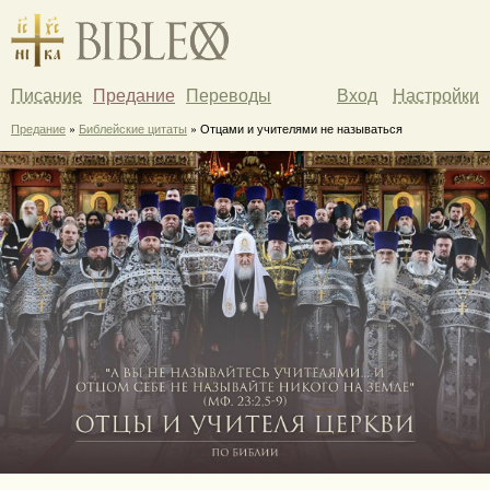
Писание
Предание
Переводы
Вход
Настройки
Предание
»
Библейские цитаты
» Отцами и учителями не называться