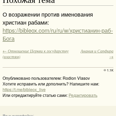
О возражении против именования
христиан рабами:
https://bibleox.com/ru/ru/w/христианин-раб-
Бога
← Отношение Церкви к государству
Анания и Сапфира
(властям)
→
1.1K
Опубликовано пользователем: Rodion Vlasov
Хотите исправить или дополнить? Напишите нам:
https://t.me/bibleox_live
Или отредактируйте статью сами:
Редактировать
Язык интерфейса: