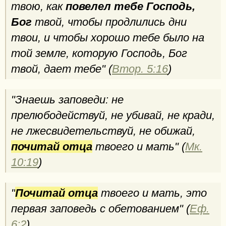
твою, как
повелел тебе Господь,
Бог
твой, чтобы продлились дни
твои, и чтобы хорошо тебе было на
той земле, которую Господь, Бог
твой, дает тебе" (
Втор. 5:16
)
"Знаешь заповеди: не
прелюбодействуй, не убивай, не кради,
не лжесвидетельствуй, не обижай,
почитай отца
твоего и мать" (
Мк.
10:19
)
"
Почитай отца
твоего и мать, это
первая заповедь с обетованием" (
Еф.
6:2
)