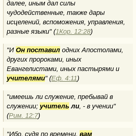
далее, иным дал силы
чудодейственные, также дары
исцелений, вспоможения, управления,
разные языки" (
1Кор. 12:28
)
"И
Он
поставил
одних Апостолами,
других пророками, иных
Евангелистами, иных пастырями и
учителями
" (
Еф. 4:11
)
"имеешь ли служение, пребывай в
служении;
учитель
ли
, - в учении"
(
Рим. 12:7
)
"Ибо, судя по времени,
вам