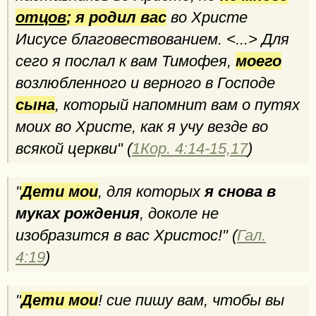
отцов
; я родил вас
во Христе
Иисусе благовествованием. <...> Для
сего я послал к вам Тимофея,
моего
возлюбленного и верного в Господе
сына
, который напомнит вам о путях
моих во Христе, как я учу везде во
всякой церкви" (
1Кор. 4:14-15,17
)
"
Дети мои
, для которых
я снова в
муках рождения
, доколе не
изобразится в вас Христос!" (
Гал.
4:19
)
"
Дети мои
! сие пишу вам, чтобы вы