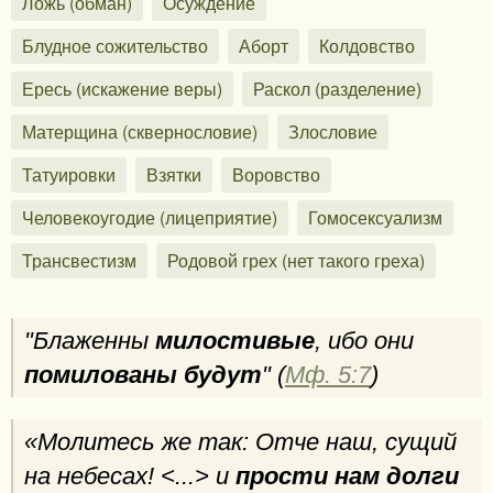
Ложь (обман)
Осуждение
Блудное сожительство
Аборт
Колдовство
Ересь (искажение веры)
Раскол (разделение)
Матерщина (сквернословие)
Злословие
Татуировки
Взятки
Воровство
Человекоугодие (лицеприятие)
Гомосексуализм
Трансвестизм
Родовой грех (нет такого греха)
"Блаженны
милостивые
, ибо они
помилованы будут
" (
Мф. 5:7
)
«Молитесь же так: Отче наш, сущий
на небесах! <...> и
прости нам долги