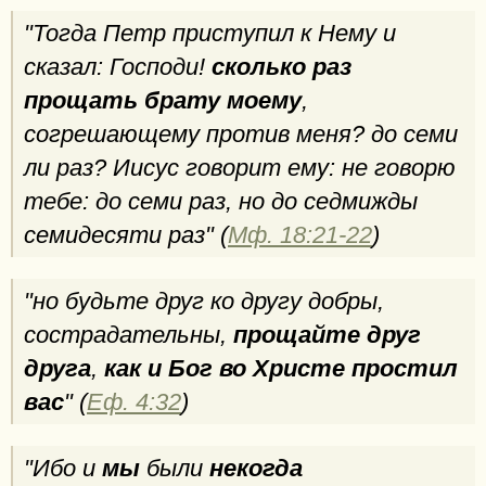
"Тогда Петр приступил к Нему и
сказал: Господи!
сколько раз
прощать брату моему
,
согрешающему против меня? до семи
ли раз? Иисус говорит ему: не говорю
тебе: до семи раз, но до седмижды
семидесяти раз" (
Мф. 18:21-22
)
"но будьте друг ко другу добры,
сострадательны,
прощайте друг
друга
,
как и Бог во Христе простил
вас
" (
Еф. 4:32
)
"Ибо и
мы
были
некогда