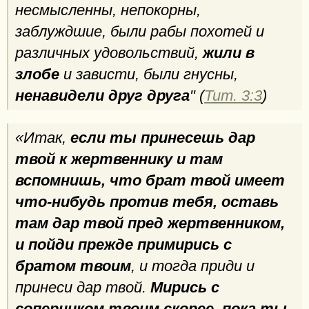
несмысленны, непокорны,
заблуждшие, были рабы похотей и
различных удовольствий,
жили в
злобе
и зависти, были гнусны,
ненавидели друг друга
" (
Тит. 3:3
)
«Итак,
если ты принесешь дар
твой к жертвеннику и там
вспомнишь, что брат твой имеет
что-нибудь против тебя, оставь
там дар твой пред жертвенником,
и пойди прежде примирись с
братом твоим
, и тогда приди и
принеси дар твой.
Мирись с
соперником твоим скорее, пока ты