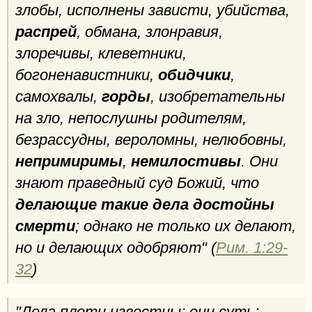
злобы, исполнены зависти, убийства,
распрей
, обмана, злонравия,
злоречивы, клеветники,
богоненавистники,
обидчики
,
самохвалы,
горды
, изобретательны
на зло, непослушны родителям,
безрассудны, вероломны, нелюбовны,
непримиримы
,
немилостивы
. Они
знают праведный суд Божий, что
делающие такие дела достойны
смерти
; однако не только их делают,
но и делающих одобряют" (
Рим. 1:29-
32
)
"Дела плоти известны; они суть: