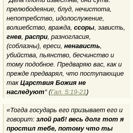
прелюбодеяние, блуд, нечистота,
непотребство, идолослужение,
волшебство, вражда,
ссоры
, зависть,
гнев
,
распри
, разногласия,
(соблазны), ереси,
ненависть
,
убийства, пьянство, бесчинство и
тому подобное. Предваряю вас, как и
прежде предварял, что поступающие
так
Царствия Божия не
наследуют
" (
Гал. 5:19-21
)
«Тогда государь его призывает его и
говорит:
злой раб! весь долг тот я
простил тебе, потому что ты