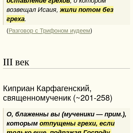
оставление грехов
, о котором
возвещал Исаия,
жили потом без
греха
.
(
Разговор с Трифоном иудеем
)
III век
Киприан Карфагенский,
священномученик (~201-258)
О, блаженны вы (мученики — прим.),
которым
отпущены грехи, если
только еще, подражая Господу,