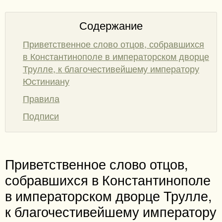
Содержание
Приветственное слово отцов, собравшихся
в Константинополе в императорском дворце
Трулле, к благочестивейшему императору
Юстиниану
Правила
Подписи
Приветственное слово отцов,
собравшихся в Константинополе
в императорском дворце Трулле,
к благочестивейшему императору