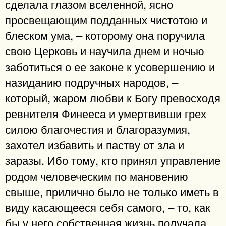
сделала глазом вселенной, ясно
просвещающим подданных чистотою и
блеском ума, – которому она поручила
свою Церковь и научила днем и ночью
заботиться о ее законе к усовершению и
назиданию подручных народов, –
который, жаром любви к Богу превосходя
ревнителя Финееса и умертвивши грех
силою благочестия и благоразумия,
захотел избавить и паству от зла и
заразы. Ибо тому, кто принял управление
родом человеческим по мановению
свыше, прилично было не только иметь в
виду касающееся себя самого, – то, как
бы у него собственная жизнь получала