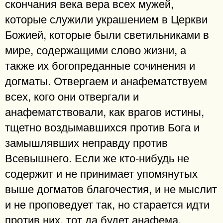
скончания века вера всех мужей,
которые служили украшением в Церкви
Божией, которые были светильниками в
мире, содержащими слово жизни, а
также их богопреданные сочинения и
догматы. Отвергаем и анафематствуем
всех, кого они отвергали и
анафематствовали, как врагов истины,
тщетно воздымавшихся против Бога и
замышлявших неправду против
Всевышнего. Если же кто-нибудь не
содержит и не принимает упомянутых
выше догматов благочестия, и не мыслит
и не проповедует так, но старается идти
против них, тот да будет анафема,