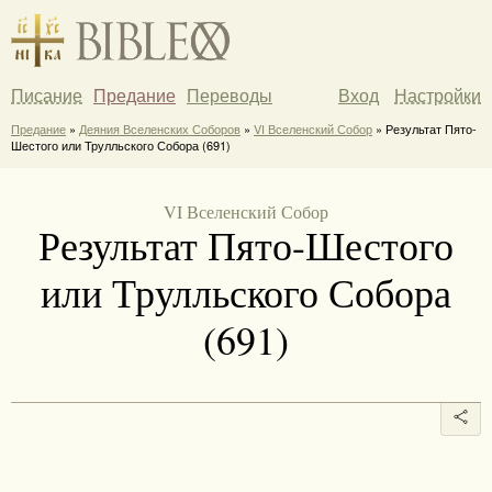
Писание
Предание
Переводы
Вход
Настройки
Предание
»
Деяния Вселенских Соборов
»
VI Вселенский Собор
» Результат Пято-
Шестого или Трулльского Собора (691)
VI Вселенский Собор
Результат Пято-Шестого
или Трулльского Собора
(691)