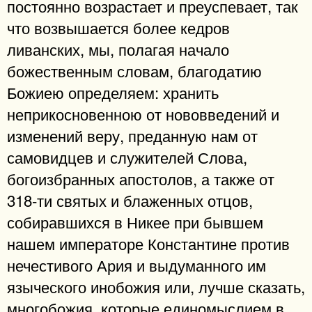
постоянно возрастает и преуспевает, так
что возвышается более кедров
ливанских, мы, полагая начало
божественным словам, благодатию
Божиею определяем: хранить
неприкосновенною от нововведений и
изменений веру, преданную нам от
самовидцев и служителей Слова,
богоизбранных апостолов, а также от
318-ти святых и блаженных отцов,
собиравшихся в Никее при бывшем
нашем императоре Константине против
нечестивого Ария и выдуманного им
языческого инобожия или, лучше сказать,
многобожия, которые единомыслием в