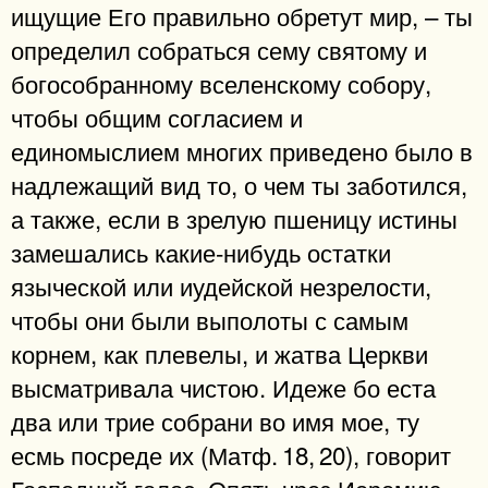
ищущие Его правильно обретут мир, – ты
определил собраться сему святому и
богособранному вселенскому собору,
чтобы общим согласием и
единомыслием многих приведено было в
надлежащий вид то, о чем ты заботился,
а также, если в зрелую пшеницу истины
замешались какие-нибудь остатки
языческой или иудейской незрелости,
чтобы они были выполоты с самым
корнем, как плевелы, и жатва Церкви
высматривала чистою. Идеже бо еста
два или трие собрани во имя мое, ту
есмь посреде их (Матф. 18, 20), говорит
Господний голос. Опять чрез Иеремию