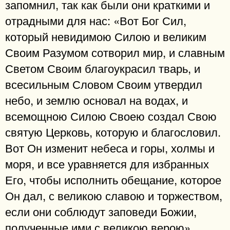
запомнил, так как были они краткими и
отрадными для нас: «Вот Бог Сил,
который невидимою Силою и великим
Своим Разумом сотворил мир, и славным
Светом Своим благоукрасил тварь, и
всесильным Словом Своим утвердил
небо, и землю основал на водах, и
всемощною Силою Своею создал Свою
святую Церковь, которую и благословил.
Вот Он изменит небеса и горы, холмы и
моря, и все уравняется для избранных
Его, чтобы исполнить обещание, которое
Он дал, с великою славою и торжеством,
если они соблюдут заповеди Божии,
полученные ими с великою верою».