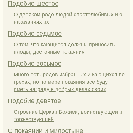
Подобие шестое
О двояком роде людей сластолюбивых и о
наказаниях их
Подобие седьмое
О том, что кающиеся должны приносить
плоды, достойные покаяния
Подобие восьмое
Много есть родов избранных и кающихся во
грехах, но по мере покаяния все будут
иметь награду в добрых делах своих
Подобие девятое
Строение Церкви Божией, воинствующей и
торжествующей
О покаянии и милостыне