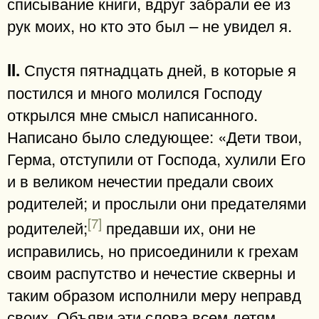
списывание книги, вдруг забрали ее из
рук моих, но кто это был – не увидел я.
Спустя пятнадцать дней, в которые я
II.
постился и много молился Господу
открылся мне смысл написанного.
Написано было следующее: «Дети твои,
Герма, отступили от Господа, хулили Его
и в великом нечестии предали своих
родителей; и прослыли они предателями
[7]
родителей;
предавши их, они не
исправились, но присоединили к грехам
своим распутство и нечестие скверны и
таким образом исполнили меру неправд
своих. Объяви эти слова всем детям