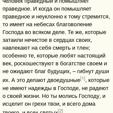
человек праведный и помышляет
праведное. И когда он помышляет
праведное и неуклонно к тому стремится,
то имеет на небесах благоволение
Господа во всяком деле. Те же, которые
затаили нечистое в сердцах своих,
навлекают на себя смерть и тлен;
особенно те, которые любят настоящий
век, роскошествуют в богатстве своем и
не ожидают благ будущих, – гибнут души
[1]
их. А это делают двоедушные
, которые
не имеют надежды в Господе, не радеют
о своей жизни. Но ты молись Господу, и
исцелит он грехи твои, и всего дома
[2]
твоего, и всех святых
.