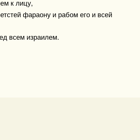
ем к лицу,
петстей фараону и рабом его и всей
ред всем израилем.