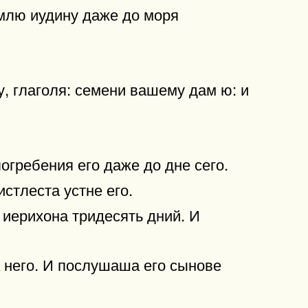
млю иудину даже до моря
у, глаголя: семени вашему дам ю: и
огребения его даже до дне сего.
истлеста устне его.
иерихона тридесять дний. И
а него. И послушаша его сынове