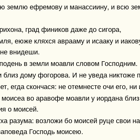
ю землю ефремову и манассиину, и всю зе
ерихона, град фиников даже до сигора,
емля, еюже кляхся аврааму и исааку и иаков
 не внидеши.
сподень в земли моавли словом Господним.
 близ дому фогорова. И не уведа никтоже п
т, егда скончася: не отемнесте очи его, ни 
моисеа во аравофе моавли у иордана близ 
ия о моисей.
ха разума: возложи бо моисей руце свои н
заповеда Господь моисею.