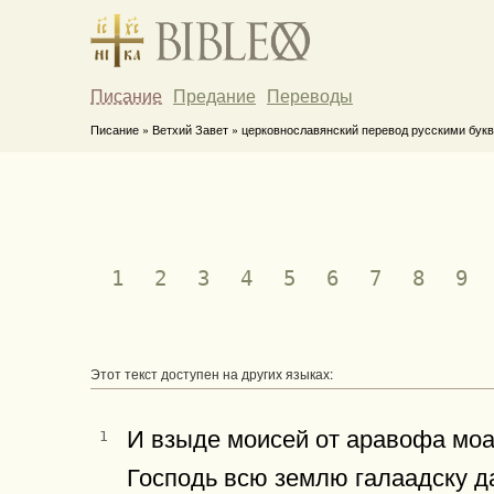
Писание
Предание
Переводы
Писание » Ветхий Завет » церковнославянский перевод русскими букв
1
2
3
4
5
6
7
8
9
Этот текст доступен на других языках:
И взыде моисей от аравофа моав
1
Господь всю землю галаадску д