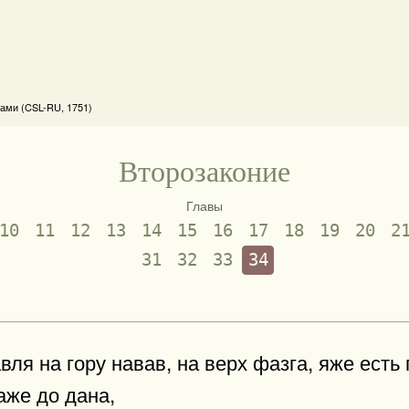
ами (CSL-RU, 1751)
Второзаконие
Главы
10
11
12
13
14
15
16
17
18
19
20
2
31
32
33
34
ля на гору навав, на верх фазга, яже есть 
аже до дана,