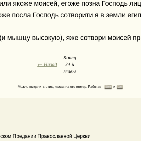
аили якоже моисей, егоже позна Господь лиц
гоже посла Господь сотворити я в земли еги
 (и мышцу высокую), яже сотвори моисей п
Конец
← Назад
34-й
главы
Можно выделить стих, нажав на его номер. Работает
и
Shift
Ctrl
ьском Предании Православной Церкви