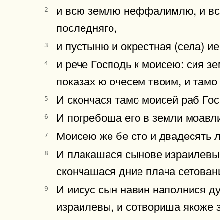
и всю землю неффалимлю, и вс
2
последняго,
и пустыню и окрестная (села) и
3
и рече Господь к моисею: сия з
4
показах ю очесем твоим, и тамо
И скончася тамо моисей раб Го
5
И погребоша его в земли моавли
6
Моисею же бе сто и двадесять ле
7
И плакашася сынове израилевы 
8
скончашася дние плача сетован
И иисус сын навин наполнися ду
9
израилевы, и сотвориша якоже 