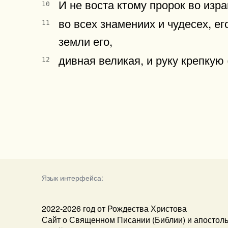
И не воста ктому пророк во изр
10
во всех знамениих и чудесех, е
11
земли его,
дивная великая, и руку крепкую
12
Язык интерфейса:
2022-2026 год от Рождества Христова
Сайт о Священном Писании (Библии) и апостол