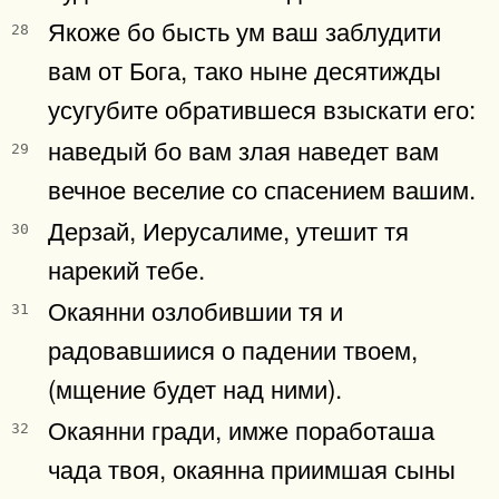
Якоже бо бысть ум ваш заблудити
28
вам от Бога, тако ныне десятижды
усугубите обратившеся взыскати его:
наведый бо вам злая наведет вам
29
вечное веселие со спасением вашим.
Дерзай, Иерусалиме, утешит тя
30
нарекий тебе.
Окаянни озлобившии тя и
31
радовавшиися о падении твоем,
(мщение будет над ними).
Окаянни гради, имже поработаша
32
чада твоя, окаянна приимшая сыны