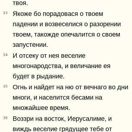
твоя.
Якоже бо порадовася о твоем
33
падении и возвеселися о разорении
твоем, такожде опечалится о своем
запустении.
И отсеку от нея веселие
34
многонародства, и величание ея
будет в рыдание.
Огнь и найдет на ню от вечнаго во дни
35
многи, и населится бесами на
множайшее время.
Воззри на восток, Иерусалиме, и
36
виждь веселие грядущее тебе от