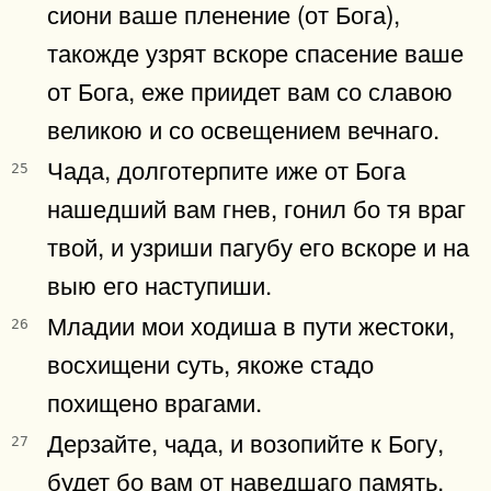
сиони ваше пленение (от Бога),
такожде узрят вскоре спасение ваше
от Бога, еже приидет вам со славою
великою и со освещением вечнаго.
Чада, долготерпите иже от Бога
25
нашедший вам гнев, гонил бо тя враг
твой, и узриши пагубу его вскоре и на
выю его наступиши.
Младии мои ходиша в пути жестоки,
26
восхищени суть, якоже стадо
похищено врагами.
Дерзайте, чада, и возопийте к Богу,
27
будет бо вам от наведшаго память.