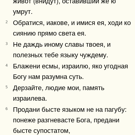
живот (внидут), оставившии же ю
умрут.
Обратися, иакове, и имися ея, ходи ко
2
сиянию прямо света ея.
Не даждь иному славы твоея, и
3
полезных тебе языку чуждему.
Блажени есмы, израилю, яко угодная
4
Богу нам разумна суть.
Дерзайте, людие мои, память
5
израилева.
Продани бысте языком не на пагубу:
6
понеже разгневасте Бога, предани
бысте супостатом,