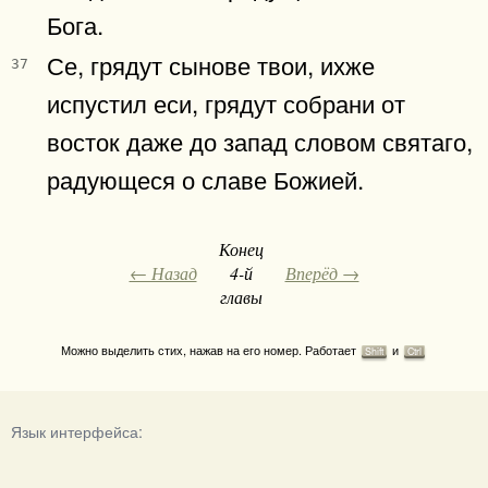
Бога.
Се, грядут сынове твои, ихже
37
испустил еси, грядут собрани от
восток даже до запад словом святаго,
радующеся о славе Божией.
Конец
← Назад
4-й
Вперёд →
главы
Можно выделить стих, нажав на его номер. Работает
и
Shift
Ctrl
Язык интерфейса: