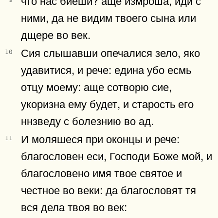
ними, да не видим твоего сына или
дщере во век.
Сия слышавши опечалися зело, яко
10
удавитися, и рече: едина убо есмь
отцу моему: аще сотворю сие,
укоризна ему будет, и старость его
ннзведу с болезнию во ад.
И моляшеся при оконцы и рече:
11
благословен еси, Господи Боже мой, и
благословено имя твое святое и
честное во веки: да благословят тя
вся дела твоя во век: