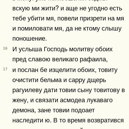
вскую ми жити? и аще не угодно есть
тебе убити мя, повели призрети на мя
и помиловати мя, да не ктому слышу
поношение.
И услыша Господь молитву обоих
16
пред славою великаго рафаила,
и послан бе изцелити обоих, товиту
17
очистити бельма и сарру дщерь
рагуилеву дати товии сыну товитову в
жену, и связати асмодеа лукаваго
демона, зане товии подоает
наследити ю. В то время возвратився