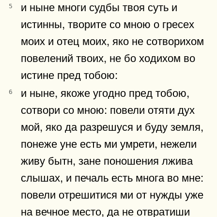
и ныне многи судбы твоя суть и
5
истинны, творите со мною о гресех
моих и отец моих, яко не сотворихом
повелений твоих, не бо ходихом во
истине пред тобою:
и ныне, якоже угодно пред тобою,
6
сотвори со мною: повели отяти дух
мой, яко да разрешуся и буду земля,
понеже уне есть ми умрети, нежели
живу бытн, зане поношения лжива
слышах, и печаль есть многа во мне:
повели отрешитися ми от нужды уже
на вечное место, да не отвратиши