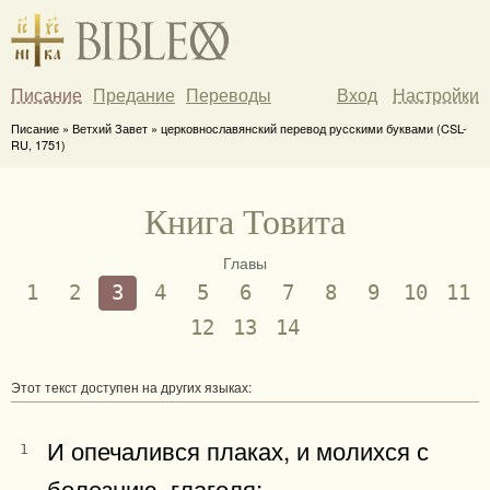
Писание
Предание
Переводы
Вход
Настройки
Писание » Ветхий Завет » церковнославянский перевод русскими буквами (CSL-
RU, 1751)
Книга Товита
Главы
1
2
3
4
5
6
7
8
9
10
11
12
13
14
Этот текст доступен на других языках:
И опечалився плаках, и молихся с
1
болезнию, глаголя: