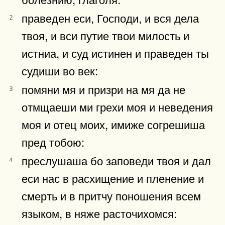
праведен еси, Господи, и вся дела
2
твоя, и вси путие твои милость и
истниа, и суд истинен и праведен ты
судиши во век:
помяни мя и призри на мя да не
3
отмщаеши ми грехи моя и неведения
моя и отец моих, имиже согрешиша
пред тобою:
преслушаша бо заповеди твоя и дал
4
еси нас в расхищение и пленение и
смерть и в притчу поношения всем
языком, в няже расточихомся: