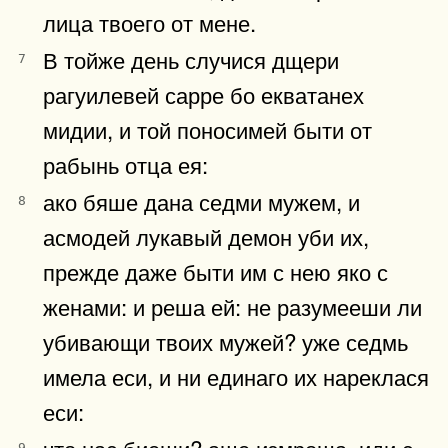
лица твоего от мене.
В тойже день случися дщери
7
рагуилевей сарре бо екватанех
мидии, и той поносимей быти от
рабынь отца ея:
ако бяше дана седми мужем, и
8
асмодей лукавый демон уби их,
прежде даже быти им с нею яко с
женами: и реша ей: не разумееши ли
убивающи твоих мужей? уже седмь
имела еси, и ни единаго их нареклася
еси:
что нас биеши? аще измроша, иди с
9