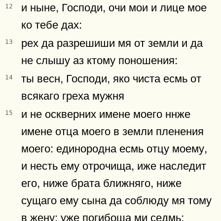
и ныне, Господи, очи мои и лице мое
12
ко тебе дах:
рех да разрешиши мя от земли и да
13
не слышу аз ктому поношения:
ты весн, Господи, яко чиста есмь от
14
всякаго греха мужня
и не оскверних имене моего ннже
15
имене отца моего в земли пленения
моего: единородна есмь отцу моему,
и несть ему отрочища, иже наследит
его, ниже брата ближняго, ниже
сущаго ему сына да соблюду мя тому
в жену: уже погибоша ми седмь: