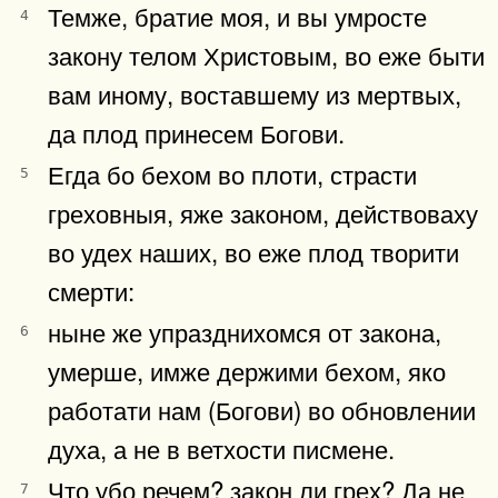
Темже, братие моя, и вы умросте
4
закону телом Христовым, во еже быти
вам иному, воставшему из мертвых,
да плод принесем Богови.
Егда бо бехом во плоти, страсти
5
греховныя, яже законом, действоваху
во удех наших, во еже плод творити
смерти:
ныне же упразднихомся от закона,
6
умерше, имже держими бехом, яко
работати нам (Богови) во обновлении
духа, а не в ветхости писмене.
Что убо речем? закон ли грех? Да не
7