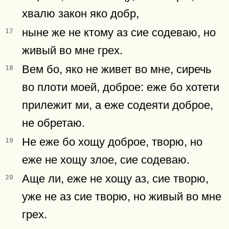
хвалю закон яко добр,
ныне же не ктому аз сие содеваю, но
17
живый во мне грех.
Вем бо, яко не живет во мне, сиречь
18
во плоти моей, доброе: еже бо хотети
прилежит ми, а еже содеяти доброе,
не обретаю.
Не еже бо хощу доброе, творю, но
19
еже не хощу злое, сие содеваю.
Аще ли, еже не хощу аз, сие творю,
20
уже не аз сие творю, но живый во мне
грех.