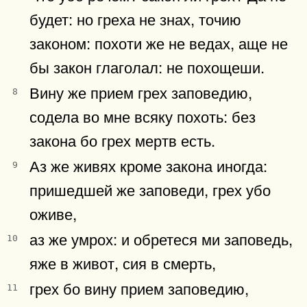
будет: но греха не знах, точию
законом: похоти же не ведах, аще не
бы закон глаголал: не похощеши.
Вину же прием грех заповедию,
8
содела во мне всяку похоть: без
закона бо грех мертв есть.
Аз же живях кроме закона иногда:
9
пришедшей же заповеди, грех убо
оживе,
аз же умрох: и обретеся ми заповедь,
10
яже в живот, сия в смерть,
грех бо вину прием заповедию,
11