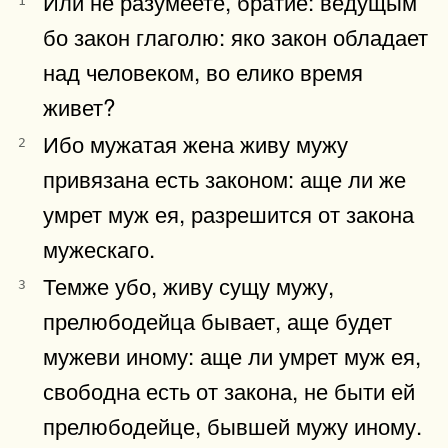
Или не разумеете, братие: ведущым
1
бо закон глаголю: яко закон обладает
над человеком, во елико время
живет?
Ибо мужатая жена живу мужу
2
привязана есть законом: аще ли же
умрет муж ея, разрешится от закона
мужескаго.
Темже убо, живу сущу мужу,
3
прелюбодейца бывает, аще будет
мужеви иному: аще ли умрет муж ея,
свободна есть от закона, не быти ей
прелюбодейце, бывшей мужу иному.