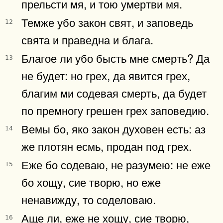
прельсти мя, и тою умертви мя.
Темже убо закон свят, и заповедь
12
свята и праведна и блага.
Благое ли убо бысть мне смерть? Да
13
не будет: но грех, да явится грех,
благим ми содевая смерть, да будет
по премногу грешен грех заповедию.
Вемы бо, яко закон духовен есть: аз
14
же плотян есмь, продан под грех.
Еже бо содеваю, не разумею: не еже
15
бо хощу, сие творю, но еже
ненавижду, то соделоваю.
Аще ли, еже не хощу, сие творю,
16