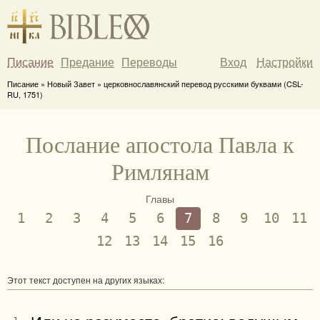
Писание
Предание
Переводы
Вход
Настройки
Писание » Новый Завет » церковнославянский перевод русскими буквами (CSL-
RU, 1751)
Послание апостола Павла к
Римлянам
Главы
1
2
3
4
5
6
7
8
9
10
11
12
13
14
15
16
Этот текст доступен на других языках: