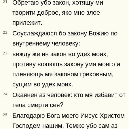
Обретаю убо закон, хотящу ми
21
творити доброе, яко мне злое
прилежит.
Соуслаждаюся бо закону Божию по
22
внутреннему человеку:
вижду же ин закон во удех моих,
23
противу воюющь закону ума моего и
пленяющь мя законом греховным,
сущим во удех моих.
Окаянен аз человек: кто мя избавит от
24
тела смерти сея?
Благодарю Бога моего Иисус Христом
25
Господем нашим. Темже убо сам аз