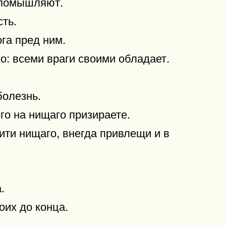
е помышляют.
ть.
га пред ним.
о: всеми враги своими обладает.
болезнь.
го на нищаго призираете.
тити нищаго, внегда привлещи и в
.
оих до конца.