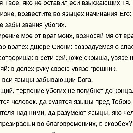
 Твое, яко не оставил еси взыскающих Тя, 
оне, возвестите во языцех начинания Его:
е забы звания убогих.
рение мое от враг моих, возносяй мя от вр
во вратех дщере Сиони: возрадуемся о спа
отвориша: в сети сей, юже скрыша, увязе н
яй: в делех руку своею увязе грешник.
, вси языцы забывающии Бога.
щий, терпение убогих не погибнет до конца
ится человек, да судятся языцы пред Тобою.
теля над ними, да разумеют языцы, яко че
 презираеши во благовремениих, в скорбех?