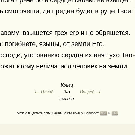
ь смотряеши, да предан будет в руце Твои:
вому: взыщется грех его и не обрящется.
а: погибнете, языцы, от земли Его.
споди, уготованию сердца их внят ухо Твое
ложит ктому величатися человек на земли.
Конец
← Назад
9-о
Вперёд →
псалма
Можно выделить стих, нажав на его номер. Работает
и
Shift
Ctrl