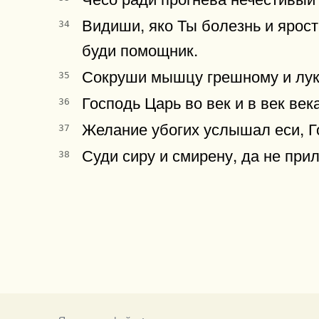
Видиши, яко Ты болезнь и ярост
34
буди помощник.
Сокруши мышцу грешному и лука
35
Господь Царь во век и в век век
36
Желание убогих услышал еси, Го
37
Суди сиру и смирену, да не при
38