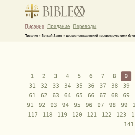
Писание
Предание
Переводы
Писание » Ветхий Завет » церковнославянский перевод русскими букв
1
2
3
4
5
6
7
8
9
31
32
33
34
35
36
37
38
39
61
62
63
64
65
66
67
68
69
91
92
93
94
95
96
97
98
99
117
118
119
120
121
122
123
1
141