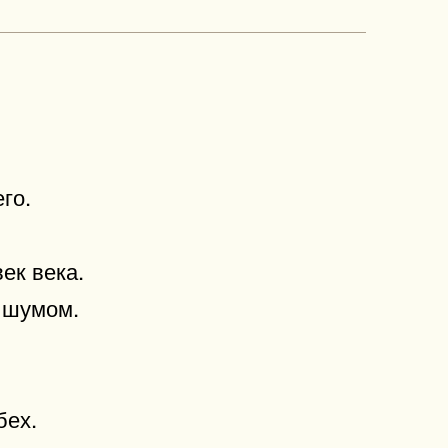
го.
ек века.
с шумом.
бех.