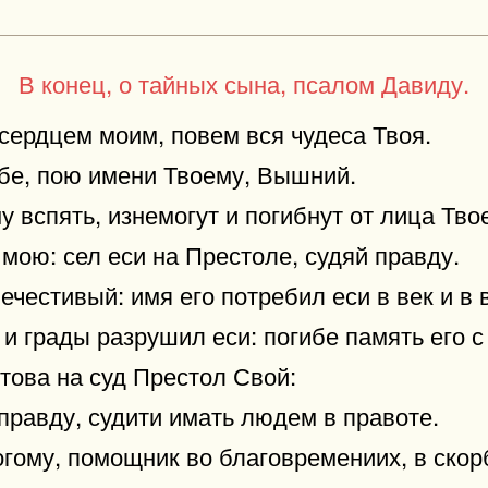
В конец, о тайных сына, псалом Давиду.
сердцем моим, повем вся чудеса Твоя.
бе, пою имени Твоему, Вышний.
 вспять, изнемогут и погибнут от лица Твое
 мою: сел еси на Престоле, судяй правду.
ечестивый: имя его потребил еси в век и в в
 и грады разрушил еси: погибе память его 
отова на суд Престол Свой:
 правду, судити имать людем в правоте.
гому, помощник во благовремениих, в скор