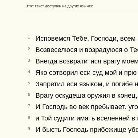
Этот текст доступен на других языках:
Исповемся Тебе, Господи, всем 
1
Возвеселюся и возрадуюся о Те
2
Внегда возвратитися врагу моему
3
Яко сотворил еси суд мой и прю
4
Запретил еси языком, и погибе н
5
Врагу оскудеша оружия в конец,
6
И Господь во век пребывает, уг
7
и Той судити имать вселенней в
8
И бысть Господь прибежище убо
9