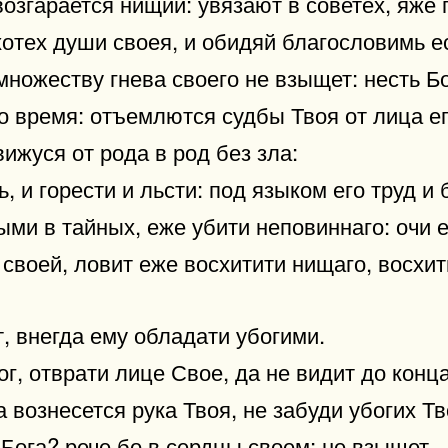
возгарается нищий: увязают в советех, яж
отех души своея, и обидяй благословимь ес
ножеству гнева своего не взыщет: несть Бо
о время: отъемлются судбы Твоя от лица ег
ижуся от рода в род без зла:
, и горести и льсти: под языком его труд и 
ыми в тайных, еже убити неповиннаго: очи е
 своей, ловит еже восхитити нищаго, восхи
т, внегда ему обладати убогими.
г, отврати лице Свое, да не видит до конца
 вознесется рука Твоя, не забуди убогих Тв
Бога? рече бо в сердцы своем: не взыщет.