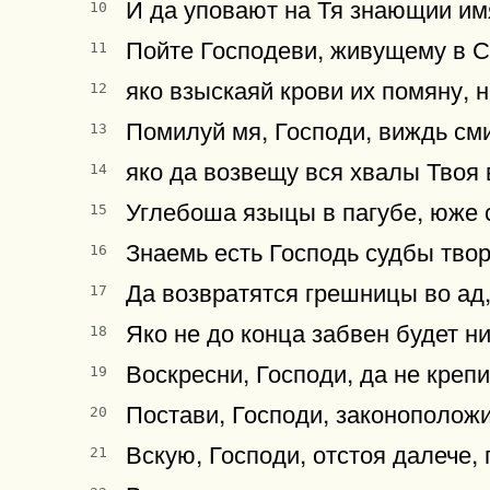
И да уповают на Тя знающии имя
10
Пойте Господеви, живущему в Си
11
яко взыскаяй крови их помяну, н
12
Помилуй мя, Господи, виждь сми
13
яко да возвещу вся хвалы Твоя 
14
Углебоша языцы в пагубе, юже с
15
Знаемь есть Господь судбы твор
16
Да возвратятся грешницы во ад
17
Яко не до конца забвен будет ни
18
Воскресни, Господи, да не креп
19
Постави, Господи, законоположи
20
Вскую, Господи, отстоя далече,
21