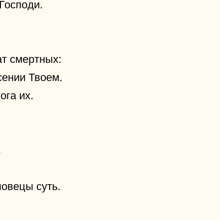
Господи.
ат смертных:
сении Твоем.
ога их.
.
ловецы суть.