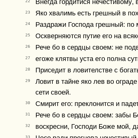
Внегда гордитися нечестивому, 
22
Яко хвалимь есть грешный в пох
23
Раздражи Господа грешный: по м
24
Оскверняются путие его на всяк
25
Рече бо в сердцы своем: не подв
26
егоже клятвы уста его полна суть
27
Приседит в ловителстве с богат
28
Ловит в тайне яко лев во ограде
29
сети своей.
Смирит его: преклонится и паде
30
Рече бо в сердцы своем: забы Бо
31
воскресни, Господи Боже мой, да
32
Чесо ради прогнева нечестивый 
33