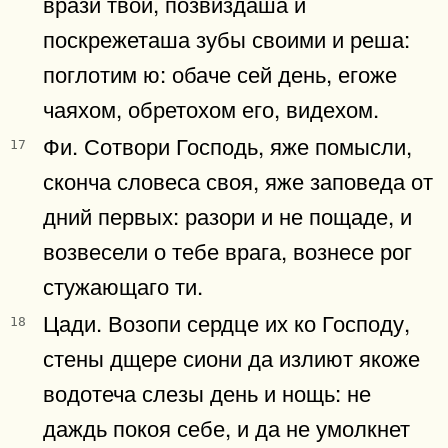
врази твои, позвиздаша и
поскрежеташа зубы своими и реша:
поглотим ю: обаче сей день, егоже
чаяхом, обретохом его, видехом.
Фи. Сотвори Господь, яже помысли,
17
сконча словеса своя, яже заповеда от
дний первых: разори и не пощаде, и
возвесели о тебе врага, вознесе рог
стужающаго ти.
Цади. Возопи сердце их ко Господу,
18
стены дщере сиони да излиют якоже
водотеча слезы день и нощь: не
даждь покоя себе, и да не умолкнет