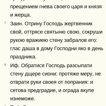
прещением гнева своего царя и князя
и жерца.
Заин. Отрину Господь жертвенник
7
свой, оттрясе святыню свою, сокруши
рукою вражиею стену забралов его:
глас даша в дому Господни яко в день
праздника.
Иф. Обратися Господь разсыпати
8
стену дщере сиони: протяже меру, не
отврати руки своея от попрания: и
сетова предградие, и ограда вкупе
изнеможе.