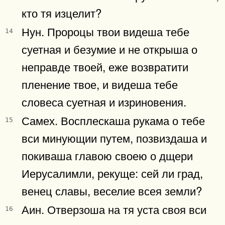
кто тя изцелит?
Нун. Пророцы твои видеша тебе
14
суетная и безумие и не открыша о
неправде твоей, еже возвратити
пленение твое, и видеша тебе
словеса суетная и изриновения.
Самех. Восплескаша рукама о тебе
15
вси минующии путем, позвиздаша и
покиваша главою своею о дщери
Иерусалимли, рекуще: сей ли град,
венец славы, веселие всея земли?
Аин. Отверзоша на тя уста своя вси
16