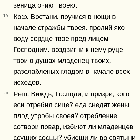
зеница очию твоею.
Коф. Востани, поучися в нощи в
19
начале стражбы твоея, пролий яко
воду сердце твое пред лицем
Господним, воздвигни к нему руце
твои о душах младенец твоих,
разслабленых гладом в начале всех
исходов.
Реш. Виждь, Господи, и призри, кого
20
еси отребил сице? еда снедят жены
плод утробы своея? отребление
сотвори повар, избиют ли младенцев
ссущих сосцы? убиеши ли во святыни