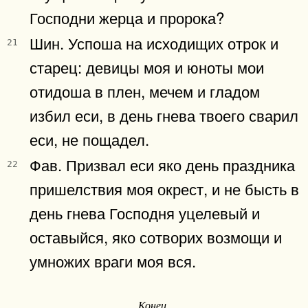
Господни жерца и пророка?
Шин. Успоша на исходищих отрок и
21
старец: девицы моя и юноты мои
отидоша в плен, мечем и гладом
избил еси, в день гнева твоего сварил
еси, не пощадел.
Фав. Призвал еси яко день праздника
22
пришелствия моя окрест, и не бысть в
день гнева Господня уцелевый и
оставыйся, яко сотворих возмощи и
умножих враги моя вся.
Конец