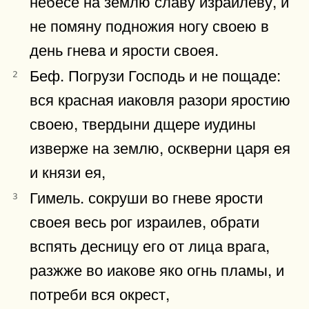
небесе на землю славу израилеву, и
не помяну подножия ногу своею в
день гнева и ярости своея.
Беф. Погрузи Господь и не пощаде:
2
вся красная иаковля разори яростию
своею, твердыни дщере иудины
изверже на землю, оскверни царя ея
и князи ея,
Гимель. сокруши во гневе ярости
3
своея весь рог израилев, обрати
вспять десницу его от лица врага,
разжже во иакове яко огнь пламы, и
потреби вся окрест,