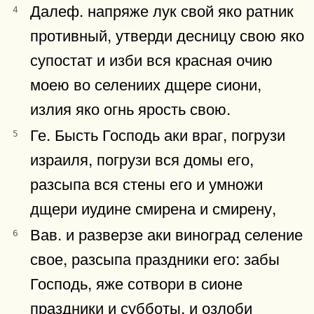
Далеф. напряже лук свой яко ратник
4
противный, утверди десницу свою яко
супостат и изби вся красная очию
моею во селениих дщере сиони,
излия яко огнь ярость свою.
Ге. Бысть Господь аки враг, погрузи
5
израиля, погрузи вся домы его,
разсыпа вся стены его и умножи
дщери иудине смирена и смирену,
Вав. и разверзе аки виноград селение
6
свое, разсыпа праздники его: забы
Господь, яже сотвори в сионе
праздники и субботы, и озлоби