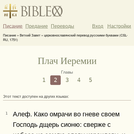
Писание
Предание
Переводы
Вход
Настройки
Писание » Ветхий Завет » церковнославянский перевод русскими буквами (CSL-
RU, 1751)
Плач Иеремии
Главы
1
2
3
4
5
Этот текст доступен на других языках:
Алеф. Како омрачи во гневе своем
1
Господь дщерь сионю: сверже с