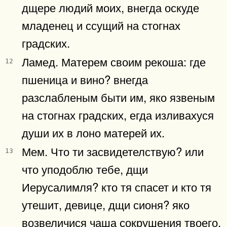
дщере людий моих, внегда оскуде
младенец и ссущий на стогнах
градских.
Ламед. Матерем своим рекоша: где
12
пшеница и вино? внегда
разслабленым быти им, яко язвеным
на стогнах градских, егда изливахуся
души их в лоно матерей их.
Мем. Что ти засвидетелствую? или
13
что уподоблю тебе, дщи
Иерусалимля? кто тя спасет и кто тя
утешит, девице, дщи сионя? яко
возвеличися чаша сокрушения твоего,