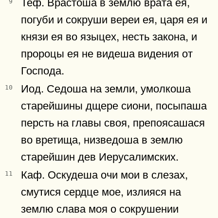
Теф. Врастоша в землю врата ея,
9
погуби и сокруши вереи ея, царя ея и
князи ея во языцех, несть закона, и
пророцы ея не видеша видения от
Господа.
Иод. Седоша на земли, умолкоша
10
старейшины дщере сиони, посыпаша
персть на главы своя, препоясашася
во вретища, низведоша в землю
старейшин дев Иерусалимских.
Каф. Оскудеша очи мои в слезах,
11
смутися сердце мое, излияся на
землю слава моя о сокрушении