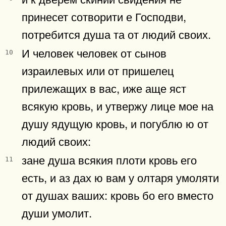
принесет сотворити е Господви,
потребится душа та от людий своих.
И человек человек от сынов
10
израилевых или от пришелец
прилежащих в вас, иже аще яст
всякую кровь, и утвержу лице мое на
душу ядущую кровь, и погублю ю от
людий своих:
зане душа всякия плоти кровь его
11
есть, и аз дах ю вам у олтаря умоляти
от душах ваших: кровь бо его вместо
души умолит.