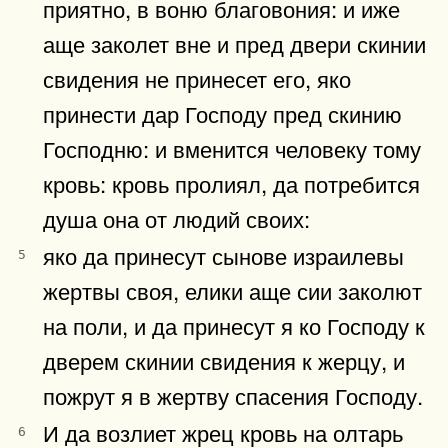
приятно, в воню благовония: и иже
аще заколет вне и пред двери скинии
свидения не принесет его, яко
принести дар Господу пред скинию
Господню: и вменится человеку тому
кровь: кровь пролиял, да потребится
душа она от людий своих:
яко да принесут сынове израилевы
5
жертвы своя, елики аще сии заколют
на поли, и да принесут я ко Господу к
дверем скинии свидения к жерцу, и
пожрут я в жертву спасения Господу.
И да возлиет жрец кровь на олтарь
6