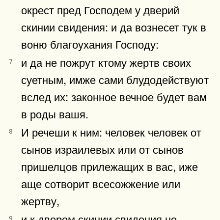
окрест пред Господем у дверий
скинии свидения: и да вознесет тук в
воню благоухания Господу:
и да не пожрут ктому жертв своих
7
суетным, имже сами блудодействуют
вслед их: законное вечное будет вам
в роды вашя.
И речеши к ним: человек человек от
8
сынов израилевых или от сынов
пришелцов прилежащих в вас, иже
аще сотворит всесожжение или
жертву,
и к дверем скинии свидения не
9