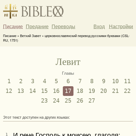
Писание
Предание
Переводы
Вход
Настройки
Писание » Ветхий Завет » церковнославянский перевод русскими буквами (CSL-
RU, 1751)
Левит
Главы
1
2
3
4
5
6
7
8
9
10
11
12
13
14
15
16
17
18
19
20
21
22
23
24
25
26
27
Этот текст доступен на других языках:
И рече Господь к моисею, глаголя:
1