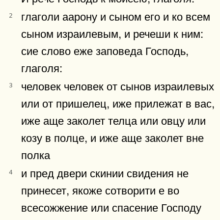
глаголи аарону и сыном его и ко всем
2
сыном израилевым, и речеши к ним:
сие слово еже заповеда Господь,
глаголя:
человек человек от сынов израилевых
3
или от пришелец, иже прилежат в вас,
иже аще заколет телца или овцу или
козу в полце, и иже аще заколет вне
полка
и пред двери скинии свидения не
4
принесет, якоже сотворити е во
всесожжение или спасение Господу