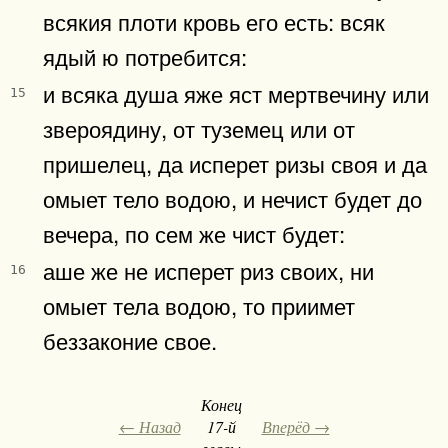
всякия плоти кровь его есть: всяк
ядый ю потребится:
и всяка душа яже яст мертвечину или
15
звероядину, от туземец или от
пришелец, да исперет ризы своя и да
омыет тело водою, и нечист будет до
вечера, по сем же чист будет:
аше же не исперет риз своих, ни
16
омыет тела водою, то приимет
беззаконие свое.
Конец
← Назад
17-й
Вперёд →