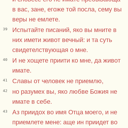
в вас, зане, егоже той посла, сему вы
веры не емлете.
Испытайте писаний, яко вы мните в
39
них имети живот вечный: и та суть
свидетелствующая о мне.
И не хощете приити ко мне, да живот
40
имате.
Славы от человек не приемлю,
41
но разумех вы, яко любве Божия не
42
имате в себе.
Аз приидох во имя Отца моего, и не
43
приемлете мене: аще ин приидет во