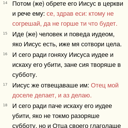
Потом (же) обрете его Иисус в церкви
14
и рече ему:
се, здрав еси: ктому не
согрешай, да не горше ти что будет.
Иде (же) человек и поведа иудеом,
15
яко Иисус есть, иже мя сотвори цела.
И сего ради гоняху Иисуса иудее и
16
искаху его убити, зане сия творяше в
субботу.
Иисус же отвещаваше им:
Отец мой
17
доселе делает, и аз делаю.
И сего ради паче искаху его иудее
18
убити, яко не токмо разоряше
субботу, но и Отца своего глаголаше