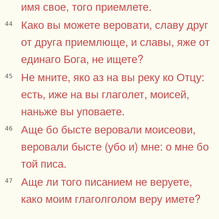
имя свое, того приемлете.
Како вы можете веровати, славу друг
44
от друга приемлюще, и славы, яже от
единаго Бога, не ищете?
Не мните, яко аз на вы реку ко Отцу:
45
есть, иже на вы глаголет, моисей,
наньже вы уповаете.
Аще бо бысте веровали моисеови,
46
веровали бысте (убо и) мне: о мне бо
той писа.
Аще ли того писанием не веруете,
47
како моим глаголголом веру имете?