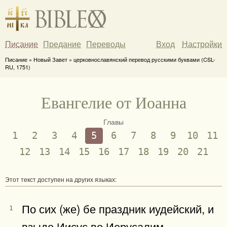
Писание
Предание
Переводы
Вход
Настройки
Писание » Новый Завет » церковнославянский перевод русскими буквами (CSL-
RU, 1751)
Евангелие от Иоанна
Главы
1
2
3
4
5
6
7
8
9
10
11
12
13
14
15
16
17
18
19
20
21
Этот текст доступен на других языках:
По сих (же) бе праздник иудейский, и
1
взыде Иисус во Иерусалим.