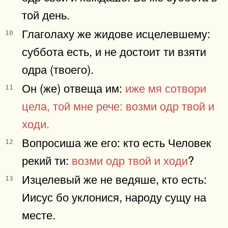
той день.
Глаголаху же жидове исцелевшему:
10
суббота есть, и не достоит ти взяти
одра (твоего).
Он (же) отвеща им:
иже мя сотвори
11
цела, той мне рече: возми одр твой и
ходи.
Вопросиша же его: кто есть Человек
12
рекий ти:
возми одр твой и ходи
?
Изцелевый же не ведяше, кто есть:
13
Иисус бо уклонися, народу сущу на
месте.