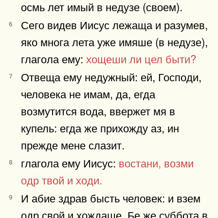
осмь лет имый в недузе (своем).
Сего видев Иисус лежаща и разумев,
6
яко многа лета уже имяше (в недузе),
глагола ему:
хощеши ли цел быти?
Отвеща ему недужный: ей, Господи,
7
человека не имам, да, егда
возмутится вода, ввержет мя в
купель: егда же прихожду аз, ин
прежде мене слазит.
глагола ему Иисус:
востани, возми
8
одр твой и ходи.
И абие здрав бысть человек: и взем
9
одр свой и хождаше. Бе же суббота в