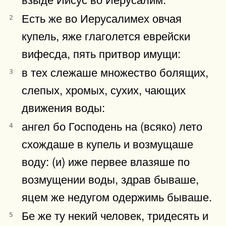
Есть же во Иерусалимех овчая
2
купель, яже глаголется еврейски
вифесда, пять притвор имущи:
в тех слежаше множество болящих,
3
слепых, хромых, сухих, чающих
движения воды:
ангел бо Господень на (всяко) лето
4
схождаше в купель и возмущаше
воду: (и) иже первее влазяше по
возмущении воды, здрав бываше,
яцем же недугом одержимь бываше.
Бе же ту некий человек, тридесять и
5