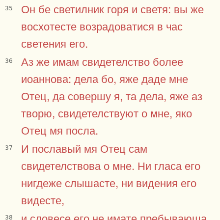
Он бе светилник горя и светя: вы же
35
восхотесте возрадоватися в час
светения его.
Аз же имам свидетелство более
36
иоаннова: дела бо, яже даде мне
Отец, да совершу я, та дела, яже аз
творю, свидетелствуют о мне, яко
Отец мя посла.
И пославый мя Отец сам
37
свидетелствова о мне. Ни гласа его
нигдеже слышасте, ни видения его
видесте,
и словесе его не имате пребывающа
38