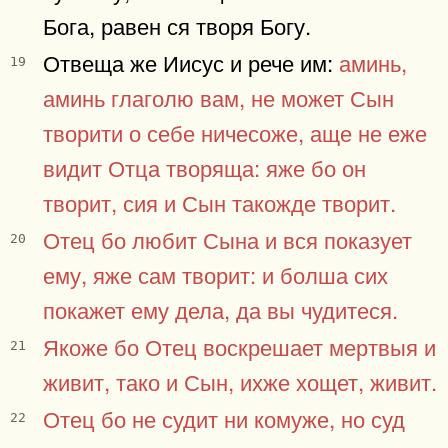
Бога, равен ся творя Богу.
Отвеща же Иисус и рече им:
аминь,
19
аминь глаголю вам, не может Сын
творити о себе ничесоже, аще не еже
видит Отца творяща: яже бо он
творит, сия и Сын такожде творит.
Отец бо любит Сына и вся показует
20
ему, яже сам творит: и болша сих
покажет ему дела, да вы чудитеся.
Якоже бо Отец воскрешает мертвыя и
21
живит, тако и Сын, ихже хощет, живит.
Отец бо не судит ни комуже, но суд
22