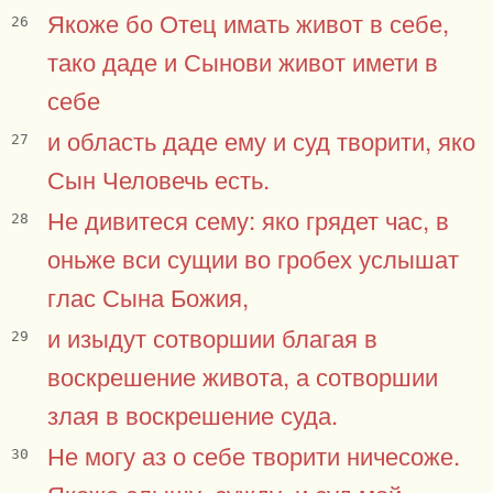
Якоже бо Отец имать живот в себе,
26
тако даде и Сынови живот имети в
себе
и область даде ему и суд творити, яко
27
Сын Человечь есть.
Не дивитеся сему: яко грядет час, в
28
оньже вси сущии во гробех услышат
глас Сына Божия,
и изыдут сотворшии благая в
29
воскрешение живота, а сотворшии
злая в воскрешение суда.
Не могу аз о себе творити ничесоже.
30
Якоже слышу, сужду, и суд мой