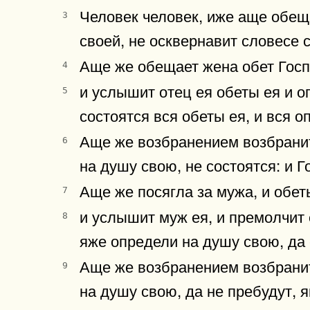
Человек человек, иже аще обещ
3
своей, не осквернавит словесе св
Аще же обещает жена обет Госпо
4
и услышит отец ея обеты ея и о
5
состоятся вся обеты ея, и вся 
Аще же возбранением возбранит
6
на душу свою, не состоятся: и Г
Аще же посягла за мужа, и обет
7
и услышит муж ея, и премолчит е
8
яже определи на душу свою, да 
Аще же возбранением возбранит
9
на душу свою, да не пребудут, я