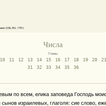
ами (CSL-RU, 1751)
Числа
Главы
10
11
12
13
14
15
16
17
18
19
20
2
31
32
33
34
35
36
евым по всем, елика заповеда Господь мои
 сынов израилевых, глаголя: сие слово, еж