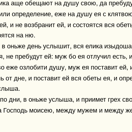
ика аще обещают на душу свою, да пребуду
или определение, еже на душу ея с клятвою
й, и не возбранит ей, и состоятся вся обет
ятся на ню.
 в оньже день услышит, вся елика изыдоша и
 не пребудут ей: муж бо ея отлучил есть, и
во еже озлобити душу, муж ея поставит ей, 
от дне, и поставит ей вся обеты ея, и опр
услыша.
по дни, в оньже услыша, и приимет грех сво
а Господь моисею, между мужем и между ж