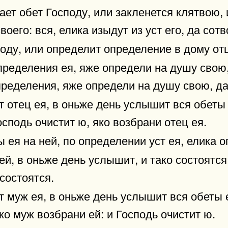
ает обет Господу, или закленется клятвою,
оего: вся, елика изыдут из уст его, да сотв
ду, или определит определение в дому отц
пределения ея, яже определи на душу свою,
определения, яже определи на душу свою, да
 отец ея, в оньже день услышит вся обеты
осподь очистит ю, яко возбрани отец ея.
ы ея на ней, по определении уст ея, елика 
й, в оньже день услышит, и тако состоятся
состоятся.
 муж ея, в оньже день услышит вся обеты 
ко муж возбрани ей: и Господь очистит ю.