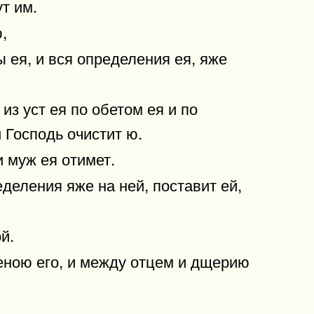
т им.
,
ы ея, и вся определения ея, яже
з уст ея по обетом ея и по
 Господь очистит ю.
и муж ея отимет.
еделения яже на ней, поставит ей,
й.
еною его, и между отцем и дщерию