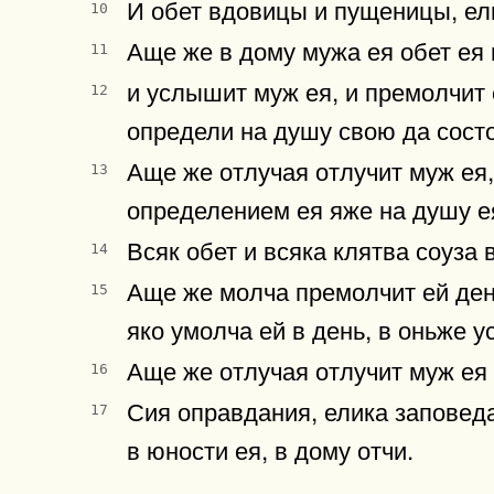
И обет вдовицы и пущеницы, ел
10
Аще же в дому мужа ея обет ея 
11
и услышит муж ея, и премолчит е
12
определи на душу свою да состо
Аще же отлучая отлучит муж ея,
13
определением ея яже на душу ея,
Всяк обет и всяка клятва соуза 
14
Аще же молча премолчит ей день 
15
яко умолча ей в день, в оньже 
Аще же отлучая отлучит муж ея 
16
Сия оправдания, елика заповед
17
в юности ея, в дому отчи.