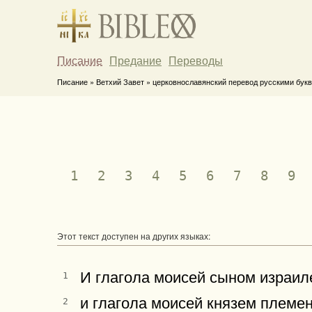
Писание
Предание
Переводы
Писание » Ветхий Завет » церковнославянский перевод русскими букв
1
2
3
4
5
6
7
8
9
Этот текст доступен на других языках:
И глагола моисей сыном израил
1
и глагола моисей князем племен
2