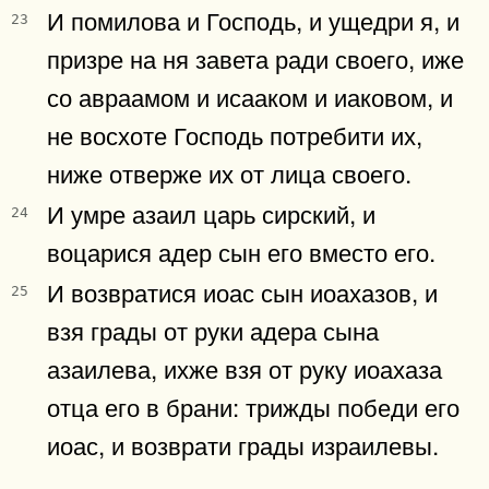
И помилова и Господь, и ущедри я, и
23
призре на ня завета ради своего, иже
со авраамом и исааком и иаковом, и
не восхоте Господь потребити их,
ниже отверже их от лица своего.
И умре азаил царь сирский, и
24
воцарися адер сын его вместо его.
И возвратися иоас сын иоахазов, и
25
взя грады от руки адера сына
азаилева, ихже взя от руку иоахаза
отца его в брани: трижды победи его
иоас, и возврати грады израилевы.