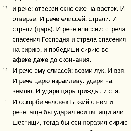
и рече: отверзи окно еже на восток. И
17
отверзе. И рече елиссей: стрели. И
стрели (царь). И рече елиссей: стрела
спасения Господня и стрела спасения
на сирию, и победиши сирию во
афеке даже до скончания.
И рече ему елиссей: возми лук. И взя.
18
И рече царю израилеву: удари на
землю. И удари царь трижды, и ста.
И оскорбе человек Божий о нем и
19
рече: аще бы ударил еси пятищи или
шестищи, тогда бы еси поразил сирию