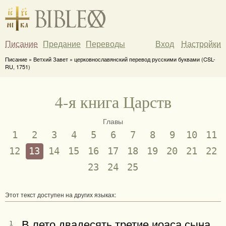
Писание
Предание
Переводы
Вход
Настройки
Писание » Ветхий Завет » церковнославянский перевод русскими буквами (CSL-
RU, 1751)
4-я книга Царств
Главы
1
2
3
4
5
6
7
8
9
10
11
12
13
14
15
16
17
18
19
20
21
22
23
24
25
Этот текст доступен на других языках:
В лето двадесять третие иоаса сына
1