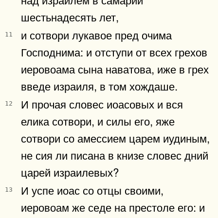
шестьнадесять лет,
и сотвори лукавое пред очима
11
Господнима: и отступи от всех грехов
иеровоама сына наватова, иже в грех
введе израиля, в том хождаше.
И прочая словес иоасовых и вся
12
елика сотвори, и силы его, яже
сотвори со амессием царем иудиным,
не сия ли писана в книзе словес дний
царей израилевых?
И успе иоас со отцы своими,
13
иеровоам же седе на престоле его: и