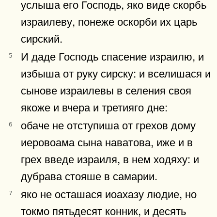
услыша его Господь, яко виде скорбь
израилеву, понеже оскорби их царь
сирский.
И даде Господь спасение израилю, и
5
избыша от руку сирску: и вселишася и
сынове израилевы в селения своя
якоже и вчера и третияго дне:
обаче не отступиша от грехов дому
6
иеровоама сына наватова, иже и в
грех введе израиля, в нем ходяху: и
дубрава стояше в самарии.
яко не осташася иоахазу людие, но
7
токмо пятьдесят конник, и десять