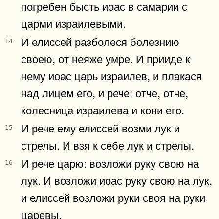
погребен бысть иоас в самарии с
царми израилевыми.
И елиссей разболеся болезнию
14
своею, от неяже умре. И прииде к
нему иоас царь израилев, и плакася
над лицем его, и рече: отче, отче,
колесница израилева и кони его.
И рече ему елиссей возми лук и
15
стрелы. И взя к себе лук и стрелы.
И рече царю: возложи руку свою на
16
лук. И возложи иоас руку свою на лук,
и елиссей возложи руки своя на руки
царевы,