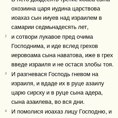
охозиина царя иудина царствова
иоахаз сын ииуев над израилем в
самарии седмьнадесять лет,
и сотвори лукавое пред очима
2
Господнима, и иде вслед грехов
иеровоама сына наватова, иже в грех
введе израиля и не остася злобы тоя.
И разгневася Господь гневом на
3
израиля, и вдаде их в руце азаилу
царю сирску и в руце сына адера,
сына азаилева, во вся дни.
И помолися иоахаз лицу Господню, и
4