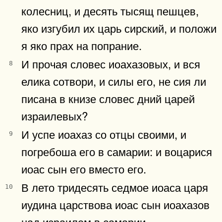
колесниц, и десять тысящ пешцев,
яко изгубил их царь сирский, и положи
я яко прах на попрание.
И прочая словес иоахазовых, и вся
8
елика сотвори, и силы его, не сия ли
писана в книзе словес дний царей
израилевых?
И успе иоахаз со отцы своими, и
9
погребоша его в самарии: и воцарися
иоас сын его вместо его.
В лето тридесять седмое иоаса царя
10
иудина царствова иоас сын иоахазов
над израилем в самарии