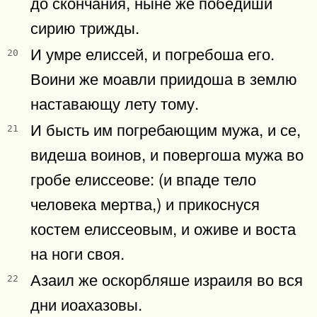
до скончания, ныне же победиши
сирию трижды.
И умре елиссей, и погребоша его.
20
Воини же моавли приидоша в землю
наставающу лету тому.
И бысть им погребающим мужа, и се,
21
видеша воинов, и повергоша мужа во
гробе елиссеове: (и впаде тело
человека мертва,) и прикоснуся
костем елиссеовым, и оживе и воста
на ноги своя.
Азаил же оскорбляше израиля во вся
22
дни иоахазовы.