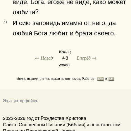
виде, Бога, егоже не виде, како может
любити?
И сию заповедь имамы от него, да
21
любяй Бога любит и брата своего.
Конец
← Назад
4-й
Вперёд →
главы
Можно выделить стих, нажав на его номер. Работает
и
Shift
Ctrl
Язык интерфейса:
2022-2026 год от Рождества Христова
Сайт о Священном Писании (Библии) и апостольском
Предании Православной Церкви