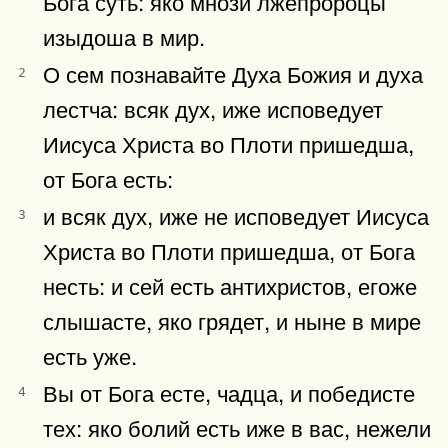
Бога суть: яко мнози лжепророцы
изыдоша в мир.
О сем познавайте Духа Божия и духа
2
лестча: всяк дух, иже исповедует
Иисуса Христа во Плоти пришедша,
от Бога есть:
и всяк дух, иже не исповедует Иисуса
3
Христа во Плоти пришедша, от Бога
несть: и сей есть антихристов, егоже
слышасте, яко грядет, и ныне в мире
есть уже.
Вы от Бога есте, чадца, и победисте
4
тех: яко болий есть иже в вас, нежели