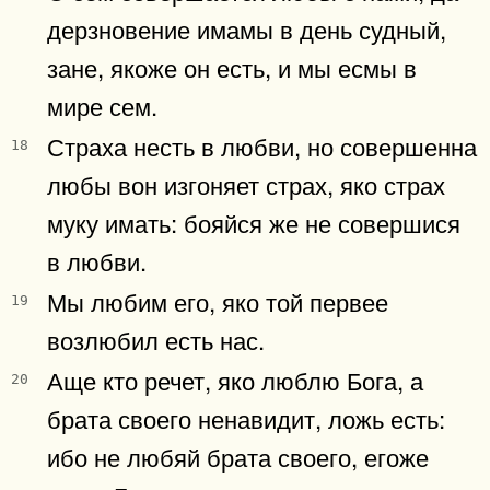
дерзновение имамы в день судный,
зане, якоже он есть, и мы есмы в
мире сем.
Страха несть в любви, но совершенна
18
любы вон изгоняет страх, яко страх
муку имать: бояйся же не совершися
в любви.
Мы любим его, яко той первее
19
возлюбил есть нас.
Аще кто речет, яко люблю Бога, а
20
брата своего ненавидит, ложь есть:
ибо не любяй брата своего, егоже