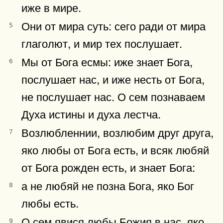
иже в мире.
Они от мира суть: сего ради от мира
5
глаголют, и мир тех послушает.
Мы от Бога есмы: иже знает Бога,
6
послушает нас, и иже несть от Бога,
не послушает нас. О сем познаваем
Духа истины и духа лестча.
Возлюбленнии, возлюбим друг друга,
7
яко любы от Бога есть, и всяк любяй
от Бога рожден есть, и знает Бога:
а не любяй не позна Бога, яко Бог
8
любы есть.
О сем явися любы Божия в нас, яко
9