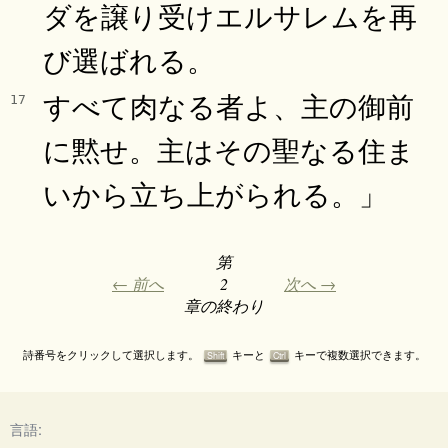
ダを譲り受けエルサレムを再
び選ばれる。
すべて肉なる者よ、主の御前
17
に黙せ。主はその聖なる住ま
いから立ち上がられる。」
第
← 前へ
2
次へ →
章の終わり
詩番号をクリックして選択します。
キーと
キーで複数選択できます。
Shift
Ctrl
言語: