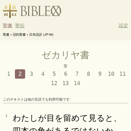
聖書
聖伝
設定
聖書 » 旧約聖書 » 日本語訳 (JP-NI)
ゼカリヤ書
章
1
2
3
4
5
6
7
8
9
10
11
12
13
14
このテキストは他の言語でも利用可能です:
わたしが目を留めて見ると、
1
四本の角があるではないか。