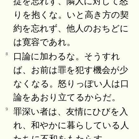
掟を忘れず、隣人に対して怒
りを抱くな。いと高き方の契
約を忘れず、他人のおちどに
は寛容であれ。
口論に加わるな。そうすれ
8
ば、お前は罪を犯す機会が少
なくなる。怒りっぽい人は口
論をあおり立てるからだ。
罪深い者は、友情にひびを入
9
れ、和やかに暮らしている人
たちに不和をもたらす。