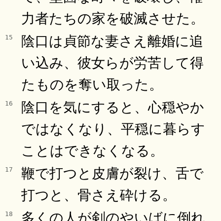
力者たちの家を破滅させた。
陰口は貞節な妻さえ離婚に追
15
い込み、彼女らが労苦して得
たものを奪い取った。
陰口を気にすると、心穏やか
16
ではなくなり、平穏に暮らす
ことはできなくなる。
鞭で打つと皮膚が裂け、舌で
17
打つと、骨さえ砕ける。
多くの人が剣のやいばに倒れ
18