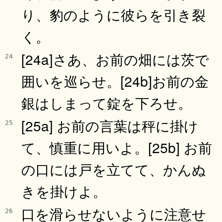
り、豹のように彼らを引き裂
く。
[24a]さあ、お前の畑には茨で
24
囲いを巡らせ。[24b]お前の金
銀はしまって錠を下ろせ。
[25a] お前の言葉は秤に掛け
25
て、慎重に用いよ。[25b] お前
の口には戸を立てて、かんぬ
きを掛けよ。
口を滑らせないように注意せ
26