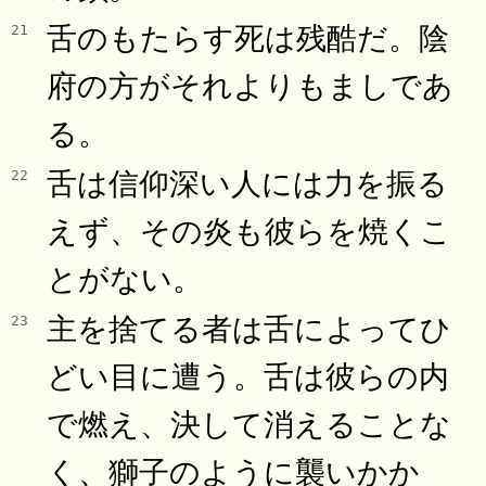
舌のもたらす死は残酷だ。陰
21
府の方がそれよりもましであ
る。
舌は信仰深い人には力を振る
22
えず、その炎も彼らを焼くこ
とがない。
主を捨てる者は舌によってひ
23
どい目に遭う。舌は彼らの内
で燃え、決して消えることな
く、獅子のように襲いかか