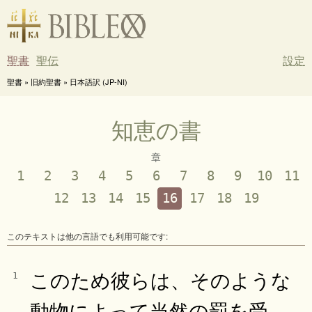
聖書
聖伝
設定
聖書 » 旧約聖書 » 日本語訳 (JP-NI)
知恵の書
章
1
2
3
4
5
6
7
8
9
10
11
12
13
14
15
16
17
18
19
このテキストは他の言語でも利用可能です:
このため彼らは、そのような
1
動物によって当然の罰を受