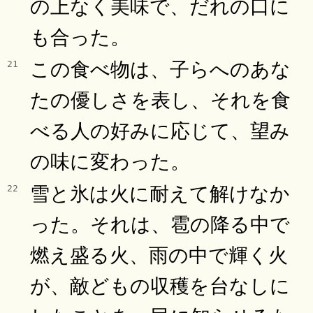
の上なく美味で、だれの口に
も合った。
この食べ物は、子らへのあな
21
たの優しさを表し、それを食
べる人の好みに応じて、望み
の味に変わった。
雪と氷は火に耐えて解けなか
22
った。それは、雹の降る中で
燃え盛る火、雨の中で輝く火
が、敵どもの収穫を台なしに