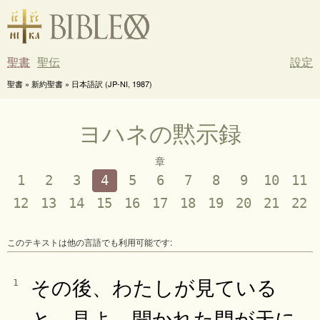
聖書
聖伝
設定
聖書 » 新約聖書 » 日本語訳 (JP-NI, 1987)
ヨハネの黙示録
章
1
2
3
4
5
6
7
8
9
10
11
12
13
14
15
16
17
18
19
20
21
22
このテキストは他の言語でも利用可能です:
その後、わたしが見ている
1
と、見よ、開かれた門が天に