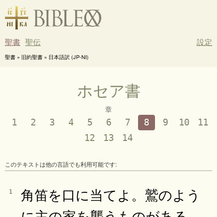
聖書
聖伝
設定
聖書 » 旧約聖書 » 日本語訳 (JP-NI)
ホセア書
章
1
2
3
4
5
6
7
8
9
10
11
12
13
14
このテキストは他の言語でも利用可能です:
角笛を口に当てよ。鷲のよう
1
に主の家を襲うものがある。