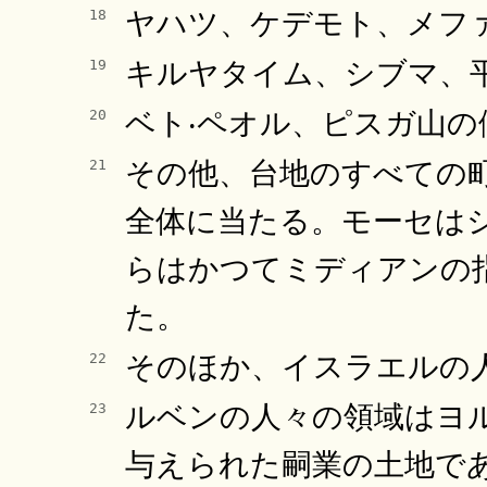
ヤハツ、ケデモト、メフ
18
キルヤタイム、シブマ、
19
ベト‧ペオル、ピスガ山の
20
その他、台地のすべての
21
全体に当たる。モーセは
らはかつてミディアンの
た。
そのほか、イスラエルの
22
ルベンの人々の領域はヨ
23
与えられた嗣業の土地で