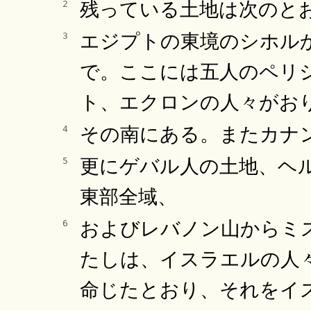
残っている土地は次のと
2
エジプトの東境のシホル
3
で。ここには五人のペリ
ト、エクロンの人々がお
その南にある。またカナ
4
更にゲバル人の土地、ヘ
5
東部全域、
およびレバノン山からミ
6
たしは、イスラエルの人
命じたとおり、それをイ