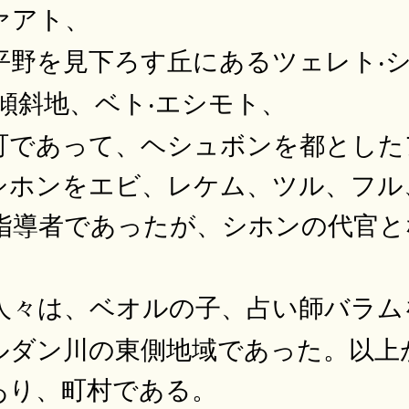
ァアト、
平野を見下ろす丘にあるツェレト‧
傾斜地、ベト‧エシモト、
町であって、ヘシュボンを都とした
シホンをエビ、レケム、ツル、フル
指導者であったが、シホンの代官と
人々は、ベオルの子、占い師バラム
ルダン川の東側地域であった。以上
あり、町村である。