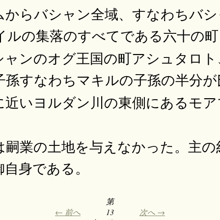
ムからバシャン全域、すなわちバシ
イルの集落のすべてである六十の町
シャンのオグ王国の町アシュタロト
子孫すなわちマキルの子孫の半分が
に近いヨルダン川の東側にあるモア
は嗣業の土地を与えなかった。主の
御自身である。
第
← 前へ
13
次へ →