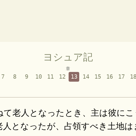
ヨシュア記
章
7
8
9
10
11
12
13
14
15
16
17
1
ねて老人となったとき、主は彼にこ
老人となったが、占領すべき土地は