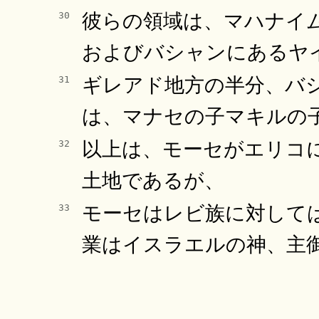
彼らの領域は、マハナイ
30
およびバシャンにあるヤ
ギレアド地方の半分、バ
31
は、マナセの子マキルの
以上は、モーセがエリコ
32
土地であるが、
モーセはレビ族に対して
33
業はイスラエルの神、主