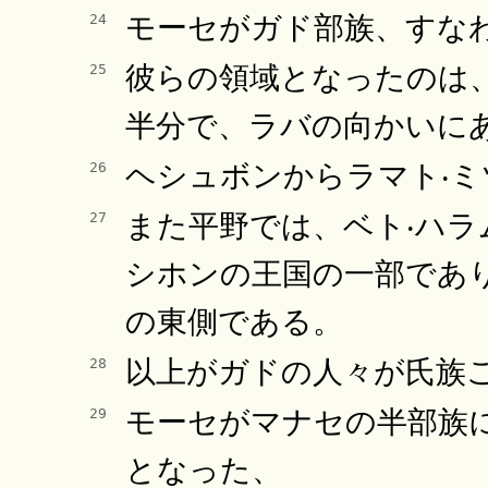
モーセがガド部族、すな
24
彼らの領域となったのは
25
半分で、ラバの向かいに
ヘシュボンからラマト‧
26
また平野では、ベト‧ハ
27
シホンの王国の一部であ
の東側である。
以上がガドの人々が氏族
28
モーセがマナセの半部族
29
となった、