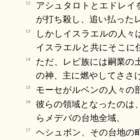
アシュタロトとエドレイ
12
が打ち殺し、追い払った
しかしイスラエルの人々
13
イスラエルと共にそこに
ただ、レビ族には嗣業の
14
の神、主に燃やしてささ
モーセがルベンの人々の
15
彼らの領域となったのは
16
らメデバの台地全域、
ヘシュボン、その台地の町
17