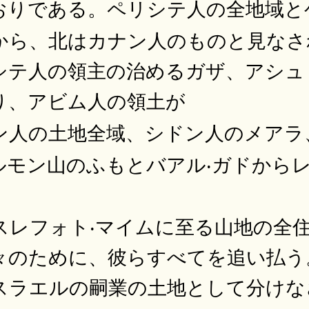
おりである。ペリシテ人の全地域と
から、北はカナン人のものと見なさ
シテ人の領主の治めるガザ、アシュ
り、アビム人の領土が
ン人の土地全域、シドン人のメアラ
ルモン山のふもとバアル‧ガドからレ
スレフォト‧マイムに至る山地の全
々のために、彼らすべてを追い払う
スラエルの嗣業の土地として分けな