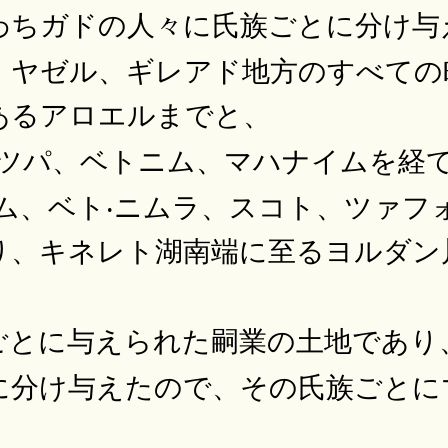
わちガドの人々に氏族ごとに分け与
、ヤゼル、ギレアド地方のすべての
あるアロエルまでと、
ミツパ、ベトニム、マハナイムを経
ラム、ベト‧ニムラ、スコト、ツァフ
り、キネレト湖南端に至るヨルダン
ごとに与えられた嗣業の土地であり
に分け与えたので、その氏族ごとに