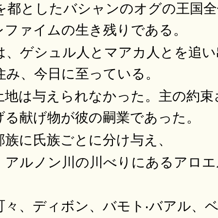
を都としたバシャンのオグの王国全
レファイムの生き残りである。
は、ゲシュル人とマアカ人とを追い
住み、今日に至っている。
土地は与えられなかった。主の約束
げる献げ物が彼の嗣業であった。
部族に氏族ごとに分け与え、
、アルノン川の川べりにあるアロエ
々、ディボン、バモト‧バアル、ベ