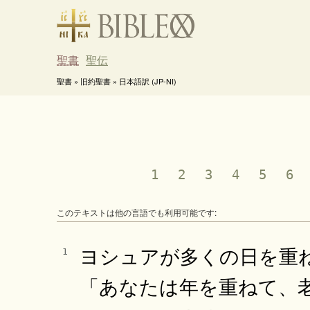
聖書
聖伝
聖書 » 旧約聖書 » 日本語訳 (JP-NI)
1
2
3
4
5
6
このテキストは他の言語でも利用可能です:
ヨシュアが多くの日を重
1
「あなたは年を重ねて、