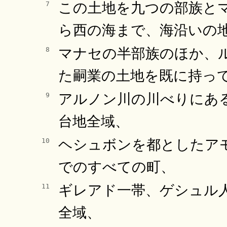
この土地を九つの部族と
7
ら西の海まで、海沿いの
マナセの半部族のほか、
8
た嗣業の土地を既に持っ
アルノン川の川べりにあ
9
台地全域、
ヘシュボンを都としたア
10
でのすべての町、
ギレアド一帯、ゲシュル
11
全域、