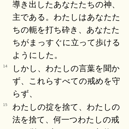
導き出したあなたたちの神、
主である。わたしはあなたた
ちの軛を打ち砕き、あなたた
ちがまっすぐに立って歩ける
ようにした。
しかし、わたしの言葉を聞か
14
ず、これらすべての戒めを守
らず、
わたしの掟を捨て、わたしの
15
法を捨て、何一つわたしの戒