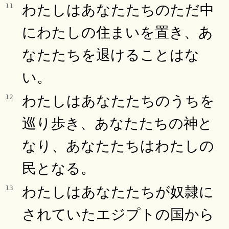
わたしはあなたたちのただ中
11
にわたしの住まいを置き、あ
なたたちを退けることはな
い。
わたしはあなたたちのうちを
12
巡り歩き、あなたたちの神と
なり、あなたたちはわたしの
民となる。
わたしはあなたたちが奴隷に
13
されていたエジプトの国から