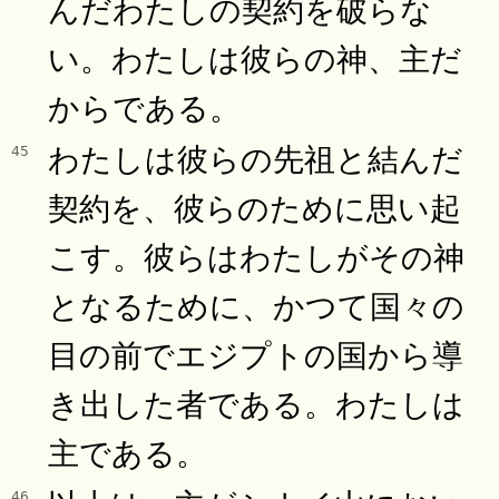
んだわたしの契約を破らな
い。わたしは彼らの神、主だ
からである。
わたしは彼らの先祖と結んだ
45
契約を、彼らのために思い起
こす。彼らはわたしがその神
となるために、かつて国々の
目の前でエジプトの国から導
き出した者である。わたしは
主である。
46