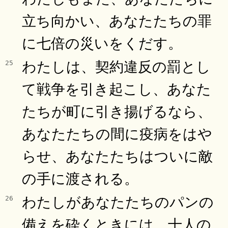
立ち向かい、あなたたちの罪
に七倍の災いをくだす。
わたしは、契約違反の罰とし
25
て戦争を引き起こし、あなた
たちが町に引き揚げるなら、
あなたたちの間に疫病をはや
らせ、あなたたちはついに敵
の手に渡される。
わたしがあなたたちのパンの
26
備えを砕くときには、十人の