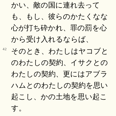
かい、敵の国に連れ去って
も、もし、彼らのかたくなな
心が打ち砕かれ、罪の罰を心
から受け入れるならば、
そのとき、わたしはヤコブと
42
のわたしの契約、イサクとの
わたしの契約、更にはアブラ
ハムとのわたしの契約を思い
起こし、かの土地を思い起こ
す。