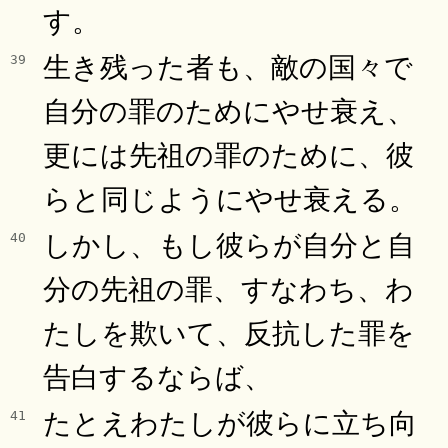
す。
生き残った者も、敵の国々で
39
自分の罪のためにやせ衰え、
更には先祖の罪のために、彼
らと同じようにやせ衰える。
しかし、もし彼らが自分と自
40
分の先祖の罪、すなわち、わ
たしを欺いて、反抗した罪を
告白するならば、
たとえわたしが彼らに立ち向
41