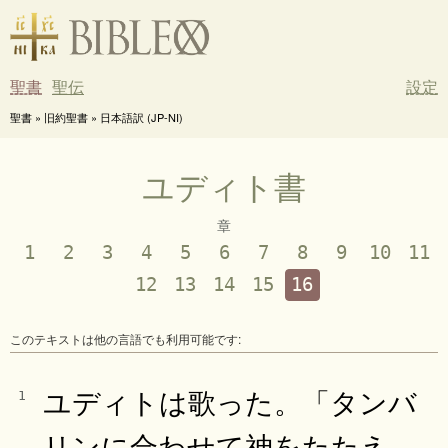
聖書
聖伝
設定
聖書 » 旧約聖書 » 日本語訳 (JP-NI)
ユディト書
章
1
2
3
4
5
6
7
8
9
10
11
12
13
14
15
16
このテキストは他の言語でも利用可能です:
ユディトは歌った。「タンバ
1
リンに合わせて神をたたえ、