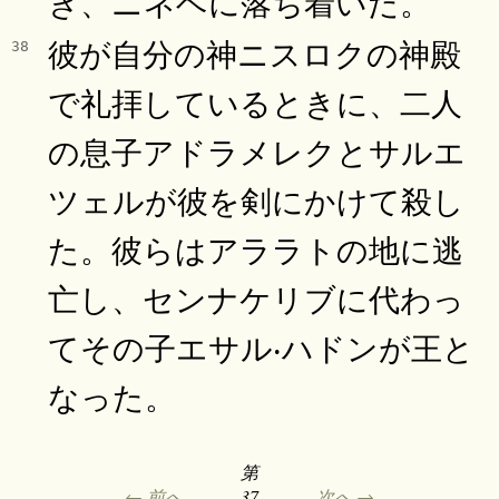
き、ニネベに落ち着いた。
彼が自分の神ニスロクの神殿
38
で礼拝しているときに、二人
の息子アドラメレクとサルエ
ツェルが彼を剣にかけて殺し
た。彼らはアララトの地に逃
亡し、センナケリブに代わっ
てその子エサル‧ハドンが王と
なった。
第
← 前へ
37
次へ →