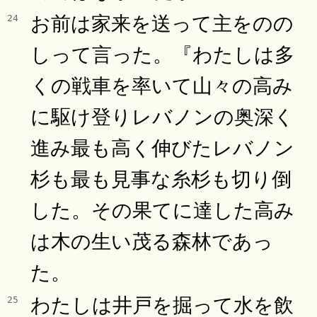
お前は家来を送って主をのの
24
しって言った。『わたしは多
くの戦車を率いて山々の高み
に駆け登りレバノンの奥深く
進み最も高く伸びたレバノン
杉も最も見事な糸杉も切り倒
した。その果てに達した高み
は木の生い茂る森林であっ
た。
わたしは井戸を掘って水を飲
25