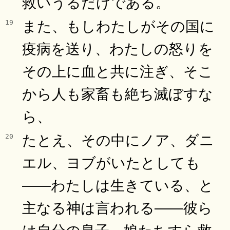
救いうるだけである。
また、もしわたしがその国に
19
疫病を送り、わたしの怒りを
その上に血と共に注ぎ、そこ
から人も家畜も絶ち滅ぼすな
ら、
たとえ、その中にノア、ダニ
20
エル、ヨブがいたとしても
――わたしは生きている、と
主なる神は言われる――彼ら
は自分の息子、娘たちすら救