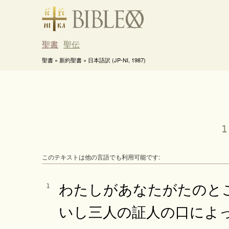
聖書
聖伝
聖書 » 新約聖書 » 日本語訳 (JP-NI, 1987)
1
このテキストは他の言語でも利用可能です:
わたしがあなたがたのと
1
いし三人の証人の口によ