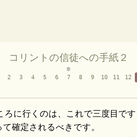
コリントの信徒への手紙２
章
2
3
4
5
6
7
8
9
10
11
12
ころに行くのは、これで三度目です
って確定されるべきです。