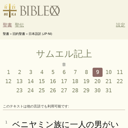
聖書
聖伝
設定
聖書 » 旧約聖書 » 日本語訳 (JP-NI)
サムエル記上
章
1
2
3
4
5
6
7
8
9
10
11
12
13
14
15
16
17
18
19
20
21
22
23
24
25
26
27
28
29
30
31
このテキストは他の言語でも利用可能です:
ベニヤミン族に一人の男がい
1