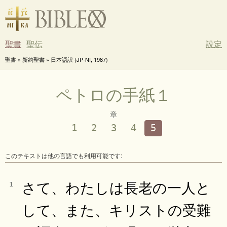
聖書
聖伝
設定
聖書 » 新約聖書 » 日本語訳 (JP-NI, 1987)
ペトロの手紙１
章
1
2
3
4
5
このテキストは他の言語でも利用可能です:
さて、わたしは長老の一人と
1
して、また、キリストの受難