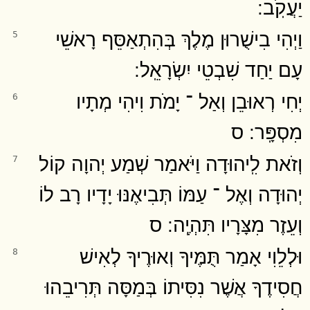
יַעֲקֹֽב ׃
וַיְהִי בִישֻׁרוּן מֶלֶךְ בְּהִתְאַסֵּף רָאשֵׁי
5
עָם יַחַד שִׁבְטֵי יִשְׂרָאֵֽל ׃
יְחִי רְאוּבֵן וְאַל ־ יָמֹת וִיהִי מְתָיו
6
מִסְפָּֽר ׃ ס
וְזֹאת לִֽיהוּדָה וַיֹּאמַר שְׁמַע יְהוָה קוֹל
7
יְהוּדָה וְאֶל ־ עַמּוֹ תְּבִיאֶנּוּ יָדָיו רָב לוֹ
וְעֵזֶר מִצָּרָיו תִּהְיֶֽה ׃ ס
וּלְלֵוִי אָמַר תֻּמֶּיךָ וְאוּרֶיךָ לְאִישׁ
8
חֲסִידֶךָ אֲשֶׁר נִסִּיתוֹ בְּמַסָּה תְּרִיבֵהוּ