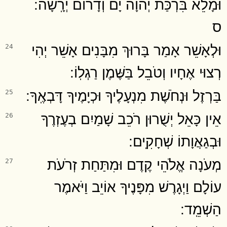
וּמָלֵא בִּרְכַּת יְהוָה יָם וְדָרוֹם יְרָֽשָׁה ׃
ס
וּלְאָשֵׁר אָמַר בָּרוּךְ מִבָּנִים אָשֵׁר יְהִי
24
רְצוּי אֶחָיו וְטֹבֵל בַּשֶּׁמֶן רַגְלֽוֹ ׃
בַּרְזֶל וּנְחֹשֶׁת מִנְעָלֶיךָ וּכְיָמֶיךָ דָּבְאֶֽךָ ׃
25
אֵין כָּאֵל יְשֻׁרוּן רֹכֵב שָׁמַיִם בְעֶזְרֶךָ
26
וּבְגַאֲוָתוֹ שְׁחָקִֽים ׃
מְעֹנָה אֱלֹהֵי קֶדֶם וּמִתַּחַת זְרֹעֹת
27
עוֹלָם וַיְגָרֶשׁ מִפָּנֶיךָ אוֹיֵב וַיֹּאמֶר
הַשְׁמֵֽד ׃