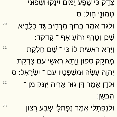
צֶדֶק כִּי שֶׁפַע יַמִּים יִינָקוּ וּשְׂפוּנֵי
טְמוּנֵי חֽוֹל ׃ ס
וּלְגָד אָמַר בָּרוּךְ מַרְחִיב גָּד כְּלָבִיא
20
שָׁכֵן וְטָרַף זְרוֹעַ אַף ־ קָדְקֹֽד ׃
וַיַּרְא רֵאשִׁית לוֹ כִּי ־ שָׁם חֶלְקַת
21
מְחֹקֵק סָפוּן וַיֵּתֵא רָאשֵׁי עָם צִדְקַת
יְהוָה עָשָׂה וּמִשְׁפָּטָיו עִם ־ יִשְׂרָאֵֽל ׃ ס
וּלְדָן אָמַר דָּן גּוּר אַרְיֵה יְזַנֵּק מִן ־
22
הַבָּשָֽׁן ׃
וּלְנַפְתָּלִי אָמַר נַפְתָּלִי שְׂבַע רָצוֹן
23