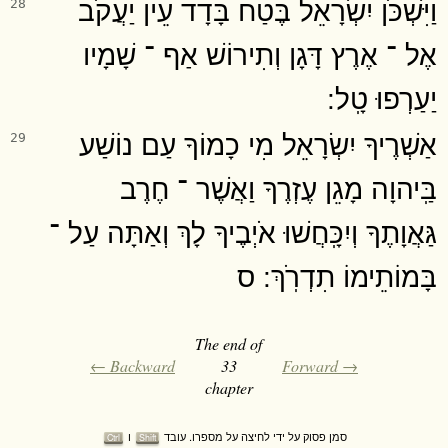
וַיִּשְׁכֹּן יִשְׂרָאֵל בֶּטַח בָּדָד עֵין יַעֲקֹב
28
אֶל ־ אֶרֶץ דָּגָן וְתִירוֹשׁ אַף ־ שָׁמָיו
יַעַרְפוּ טָֽל ׃
אַשְׁרֶיךָ יִשְׂרָאֵל מִי כָמוֹךָ עַם נוֹשַׁע
29
בַּֽיהוָה מָגֵן עֶזְרֶךָ וַאֲשֶׁר ־ חֶרֶב
גַּאֲוָתֶךָ וְיִכָּֽחֲשׁוּ אֹיְבֶיךָ לָךְ וְאַתָּה עַל ־
בָּמוֹתֵימוֹ תִדְרֹֽךְ ׃ ס
The end of
← Backward
33
Forward →
chapter
סמן פסוק על ידי לחיצה על מספרו. עובד
ו
Ctrl
Shift