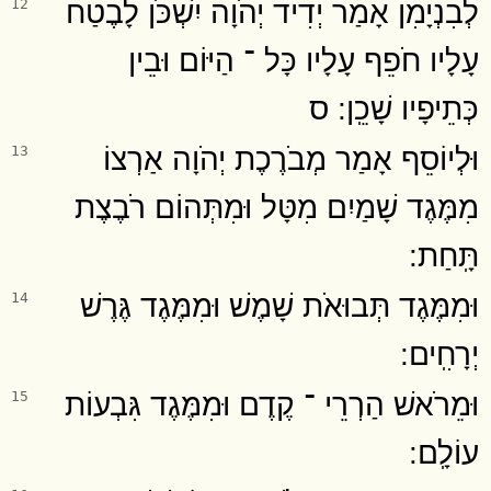
לְבִנְיָמִן אָמַר יְדִיד יְהֹוָה יִשְׁכֹּן לָבֶטַח
12
עָלָיו חֹפֵף עָלָיו כָּל ־ הַיּוֹם וּבֵין
כְּתֵיפָיו שָׁכֵֽן ׃ ס
וּלְיוֹסֵף אָמַר מְבֹרֶכֶת יְהֹוָה אַרְצוֹ
13
מִמֶּגֶד שָׁמַיִם מִטָּל וּמִתְּהוֹם רֹבֶצֶת
תָּֽחַת ׃
וּמִמֶּגֶד תְּבוּאֹת שָׁמֶשׁ וּמִמֶּגֶד גֶּרֶשׁ
14
יְרָחִֽים ׃
וּמֵרֹאשׁ הַרְרֵי ־ קֶדֶם וּמִמֶּגֶד גִּבְעוֹת
15
עוֹלָֽם ׃