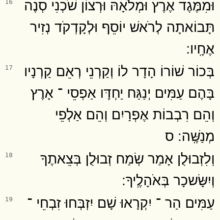
וּמִמֶּגֶד אֶרֶץ וּמְלֹאָהּ וּרְצוֹן שֹׁכְנִי סְנֶה
16
תָּבוֹאתָה לְרֹאשׁ יוֹסֵף וּלְקָדְקֹד נְזִיר
אֶחָֽיו ׃
בְּכוֹר שׁוֹרוֹ הָדָר לוֹ וְקַרְנֵי רְאֵם קַרְנָיו
17
בָּהֶם עַמִּים יְנַגַּח יַחְדָּו אַפְסֵי ־ אָרֶץ
וְהֵם רִבְבוֹת אֶפְרַיִם וְהֵם אַלְפֵי
מְנַשֶּֽׁה ׃ ס
וְלִזְבוּלֻן אָמַר שְׂמַח זְבוּלֻן בְּצֵאתֶךָ
18
וְיִשָּׂשכָר בְּאֹהָלֶֽיךָ ׃
עַמִּים הַר ־ יִקְרָאוּ שָׁם יִזְבְּחוּ זִבְחֵי ־
19