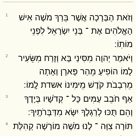
וְזֹאת הַבְּרָכָה אֲשֶׁר בֵּרַךְ מֹשֶׁה אִישׁ
1
הָאֱלֹהִים אֶת ־ בְּנֵי יִשְׂרָאֵל לִפְנֵי
מוֹתֽוֹ ׃
וַיֹּאמַר יְהוָה מִסִּינַי בָּא וְזָרַח מִשֵּׂעִיר
2
לָמוֹ הוֹפִיעַ מֵהַר פָּארָן וְאָתָה
מֵרִבְבֹת קֹדֶשׁ מִֽימִינוֹ אשדת לָֽמוֹ ׃
אַף חֹבֵב עַמִּים כָּל ־ קְדֹשָׁיו בְּיָדֶךָ
3
וְהֵם תֻּכּוּ לְרַגְלֶךָ יִשָּׂא מִדַּבְּרֹתֶֽיךָ ׃
תּוֹרָה צִוָּה ־ לָנוּ מֹשֶׁה מוֹרָשָׁה קְהִלַּת
4