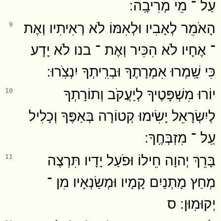
עַל ־ מֵי מְרִיבָֽה ׃
הָאֹמֵר לְאָבִיו וּלְאִמּוֹ לֹא רְאִיתִיו וְאֶת
9
־ אֶחָיו לֹא הִכִּיר וְאֶת ־ בנו לֹא יָדָע
כִּי שָֽׁמְרוּ אִמְרָתֶךָ וּבְרִֽיתְךָ יִנְצֹֽרוּ ׃
יוֹרוּ מִשְׁפָּטֶיךָ לְיַעֲקֹב וְתוֹרָתְךָ
10
לְיִשְׂרָאֵל יָשִׂימוּ קְטוֹרָה בְּאַפֶּךָ וְכָלִיל
עַֽל ־ מִזְבְּחֶֽךָ ׃
בָּרֵךְ יְהוָה חֵילוֹ וּפֹעַל יָדָיו תִּרְצֶה
11
מְחַץ מָתְנַיִם קָמָיו וּמְשַׂנְאָיו מִן ־
יְקוּמֽוּן ׃ ס