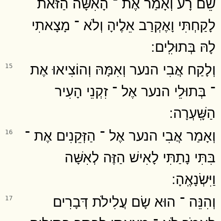
שֵׁם רָע וְאָמַר אֶת ־ הָאִשָּׁה הַזֹּאת
לָקַחְתִּי וָאֶקְרַב אֵלֶיהָ וְלֹא ־ מָצָאתִי
לָהּ בְּתוּלִֽים ׃
וְלָקַח אֲבִי הנער וְאִמָּהּ וְהוֹצִיאוּ אֶת
15
־ בְּתוּלֵי הנער אֶל ־ זִקְנֵי הָעִיר
הַשָּֽׁעְרָה ׃
וְאָמַר אֲבִי הנער אֶל ־ הַזְּקֵנִים אֶת ־
16
בִּתִּי נָתַתִּי לָאִישׁ הַזֶּה לְאִשָּׁה
וַיִּשְׂנָאֶֽהָ ׃
וְהִנֵּה ־ הוּא שָׂם עֲלִילֹת דְּבָרִים
17