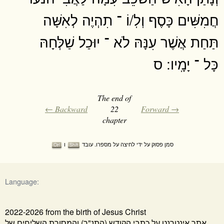
חֲמִשִּׁים כָּסֶף וְלֽ/וֹ ־ תִהְיֶה לְאִשָּׁה
תַּחַת אֲשֶׁר עִנָּהּ לֹא ־ יוּכַל שַׁלְּחָהּ
כָּל ־ יָמָֽיו ׃ ס
The end of
← Backward
22
Forward →
chapter
סמן פסוק על ידי לחיצה על מספרו. עובד
ו
Ctrl
Shift
Language:
2022-2026 from the birth of Jesus Christ
אתר אינטרנט על כתבי הקודש (התנ"ך) והמסורת השליחים של