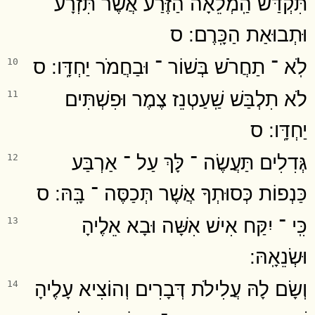
תִּקְדַּשׁ הַֽמְלֵאָה הַזֶּרַע אֲשֶׁר תִּזְרָע
וּתְבוּאַת הַכָּֽרֶם ׃ ס
לֹֽא ־ תַחֲרֹשׁ בְּשׁוֹר ־ וּבַחֲמֹר יַחְדָּֽו ׃ ס
10
לֹא תִלְבַּשׁ שַֽׁעַטְנֵז צֶמֶר וּפִשְׁתִּים
11
יַחְדָּֽו ׃ ס
גְּדִלִים תַּעֲשֶׂה ־ לָּךְ עַל ־ אַרְבַּע
12
כַּנְפוֹת כְּסוּתְךָ אֲשֶׁר תְּכַסֶּה ־ בָּֽהּ ׃ ס
כִּֽי ־ יִקַּח אִישׁ אִשָּׁה וּבָא אֵלֶיהָ
13
וּשְׂנֵאָֽהּ ׃
וְשָׂם לָהּ עֲלִילֹת דְּבָרִים וְהוֹצִיא עָלֶיהָ
14