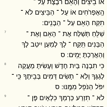
אוֹ בֵיצִים וְהָאֵם רֹבֶצֶת עַל ־
הָֽאֶפְרֹחִים אוֹ עַל ־ הַבֵּיצִים לֹא ־
תִקַּח הָאֵם עַל ־ הַבָּנִֽים ׃
שַׁלֵּחַ תְּשַׁלַּח אֶת ־ הָאֵם וְאֶת ־
7
הַבָּנִים תִּֽקַּֽח ־ לָךְ לְמַעַן יִיטַב לָךְ
וְהַאֲרַכְתָּ יָמִֽים ׃ ס
כִּי תִבְנֶה בַּיִת חָדָשׁ וְעָשִׂיתָ מַעֲקֶה
8
לְגַגֶּךָ וְלֹֽא ־ תָשִׂים דָּמִים בְּבֵיתֶךָ כִּֽי ־
יִפֹּל הַנֹּפֵל מִמֶּֽנּוּ ׃ ס
לֹא ־ תִזְרַע כַּרְמְךָ כִּלְאָיִם פֶּן ־
9