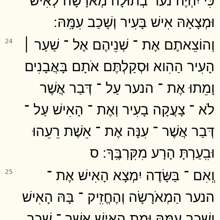
וּמְצָאָהּ אִישׁ בָּעִיר וְשָׁכַב עִמָּֽהּ ׃
וְהוֹצֵאתֶם אֶת ־ שְׁנֵיהֶם אֶל ־ שַׁעַר ׀
24
הָעִיר הַהִוא וּסְקַלְתֶּם אֹתָם בָּאֲבָנִים
וָמֵתוּ אֶת ־ הנער עַל ־ דְּבַר אֲשֶׁר
לֹא ־ צָעֲקָה בָעִיר וְאֶת ־ הָאִישׁ עַל ־
דְּבַר אֲשֶׁר ־ עִנָּה אֶת ־ אֵשֶׁת רֵעֵהוּ
וּבִֽעַרְתָּ הָרָע מִקִּרְבֶּֽךָ ׃ ס
וְֽאִם ־ בַּשָּׂדֶה יִמְצָא הָאִישׁ אֶת ־
25
הנער הַמְאֹרָשָׂה וְהֶחֱזִֽיק ־ בָּהּ הָאִישׁ
וְשָׁכַב עִמָּהּ וּמֵת הָאִישׁ אֲשֶׁר ־ שָׁכַב