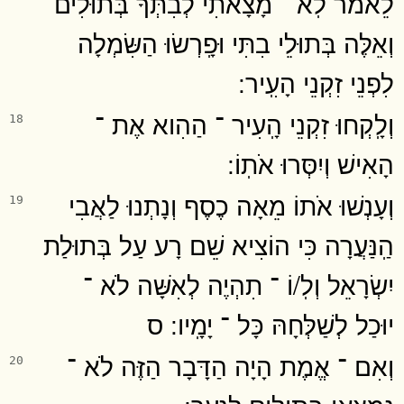
לֵאמֹר לֹֽא ־ מָצָאתִי לְבִתְּךָ בְּתוּלִים
וְאֵלֶּה בְּתוּלֵי בִתִּי וּפָֽרְשׂוּ הַשִּׂמְלָה
לִפְנֵי זִקְנֵי הָעִֽיר ׃
וְלָֽקְחוּ זִקְנֵי הָֽעִיר ־ הַהִוא אֶת ־
18
הָאִישׁ וְיִסְּרוּ אֹתֽוֹ ׃
וְעָנְשׁוּ אֹתוֹ מֵאָה כֶסֶף וְנָתְנוּ לַאֲבִי
19
הַֽנַּעֲרָה כִּי הוֹצִיא שֵׁם רָע עַל בְּתוּלַת
יִשְׂרָאֵל וְלֽ/וֹ ־ תִהְיֶה לְאִשָּׁה לֹא ־
יוּכַל לְשַׁלְּחָהּ כָּל ־ יָמָֽיו ׃ ס
וְאִם ־ אֱמֶת הָיָה הַדָּבָר הַזֶּה לֹא ־
20