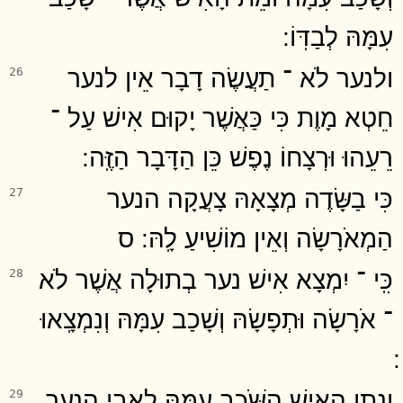
עִמָּהּ לְבַדּֽוֹ ׃
ולנער לֹא ־ תַעֲשֶׂה דָבָר אֵין לנער
26
חֵטְא מָוֶת כִּי כַּאֲשֶׁר יָקוּם אִישׁ עַל ־
רֵעֵהוּ וּרְצָחוֹ נֶפֶשׁ כֵּן הַדָּבָר הַזֶּֽה ׃
כִּי בַשָּׂדֶה מְצָאָהּ צָעֲקָה הנער
27
הַמְאֹרָשָׂה וְאֵין מוֹשִׁיעַ לָֽהּ ׃ ס
כִּֽי ־ יִמְצָא אִישׁ נער בְתוּלָה אֲשֶׁר לֹא
28
־ אֹרָשָׂה וּתְפָשָׂהּ וְשָׁכַב עִמָּהּ וְנִמְצָֽאוּ
וְנָתַן הָאִישׁ הַשֹּׁכֵב עִמָּהּ לַאֲבִי הנער
29