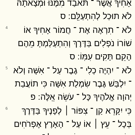
אָחִיךָ אֲשֶׁר ־ תֹּאבַד מִמֶּנּוּ וּמְצָאתָהּ
לֹא תוּכַל לְהִתְעַלֵּֽם ׃ ס
לֹא ־ תִרְאֶה אֶת ־ חֲמוֹר אָחִיךָ אוֹ
4
שׁוֹרוֹ נֹפְלִים בַּדֶּרֶךְ וְהִתְעַלַּמְתָּ מֵהֶם
הָקֵם תָּקִים עִמּֽוֹ ׃ ס
לֹא ־ יִהְיֶה כְלִי ־ גֶבֶר עַל ־ אִשָּׁה וְלֹא
5
־ יִלְבַּשׁ גֶּבֶר שִׂמְלַת אִשָּׁה כִּי תוֹעֲבַת
יְהוָה אֱלֹהֶיךָ כָּל ־ עֹשֵׂה אֵֽלֶּה ׃ פ
כִּי יִקָּרֵא קַן ־ צִפּוֹר ׀ לְפָנֶיךָ בַּדֶּרֶךְ
6
בְּכָל ־ עֵץ ׀ אוֹ עַל ־ הָאָרֶץ אֶפְרֹחִים