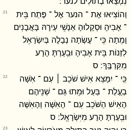
נִמְצְאוּ בְתוּלִים לנער ׃
וְהוֹצִיאוּ אֶת ־ הנער אֶל ־ פֶּתַח בֵּית
21
־ אָבִיהָ וּסְקָלוּהָ אַנְשֵׁי עִירָהּ בָּאֲבָנִים
וָמֵתָה כִּֽי ־ עָשְׂתָה נְבָלָה בְּיִשְׂרָאֵל
לִזְנוֹת בֵּית אָבִיהָ וּבִֽעַרְתָּ הָרָע
מִקִּרְבֶּֽךָ ׃ ס
כִּֽי ־ יִמָּצֵא אִישׁ שֹׁכֵב ׀ עִם ־ אִשָּׁה
22
בְעֻֽלַת ־ בַּעַל וּמֵתוּ גַּם ־ שְׁנֵיהֶם
הָאִישׁ הַשֹּׁכֵב עִם ־ הָאִשָּׁה וְהָאִשָּׁה
וּבִֽעַרְתָּ הָרָע מִיִּשְׂרָאֵֽל ׃ ס
כִּי יִהְיֶה נער בְתוּלָה מְאֹרָשָׂה לְאִישׁ
23