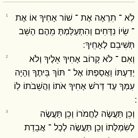
לֹֽא ־ תִרְאֶה אֶת ־ שׁוֹר אָחִיךָ אוֹ אֶת
1
־ שֵׂיוֹ נִדָּחִים וְהִתְעַלַּמְתָּ מֵהֶם הָשֵׁב
תְּשִׁיבֵם לְאָחִֽיךָ ׃
וְאִם ־ לֹא קָרוֹב אָחִיךָ אֵלֶיךָ וְלֹא
2
יְדַעְתּוֹ וַאֲסַפְתּוֹ אֶל ־ תּוֹךְ בֵּיתֶךָ וְהָיָה
עִמְּךָ עַד דְּרֹשׁ אָחִיךָ אֹתוֹ וַהֲשֵׁבֹתוֹ לֽוֹ
וְכֵן תַּעֲשֶׂה לַחֲמֹרוֹ וְכֵן תַּעֲשֶׂה
3
לְשִׂמְלָתוֹ וְכֵן תַּעֲשֶׂה לְכָל ־ אֲבֵדַת