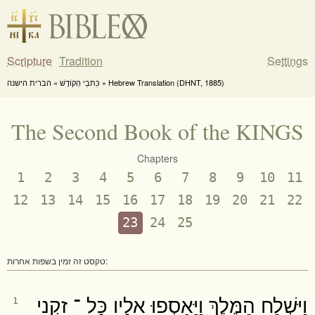
Scripture
Tradition
Settings
כִּתבֵי הַקוֹדֶשׁ » הברית הישנה » Hebrew Translation (DHNT, 1885)
The Second Book of the KINGS
Chapters
1
2
3
4
5
6
7
8
9
10
11
12
13
14
15
16
17
18
19
20
21
22
23
24
25
טקסט זה זמין בשפות אחרות:
וַיִּשְׁלַח הַמֶּלֶךְ וַיַּאַסְפוּ אֵלָיו כָּל ־ זִקְנֵי
1