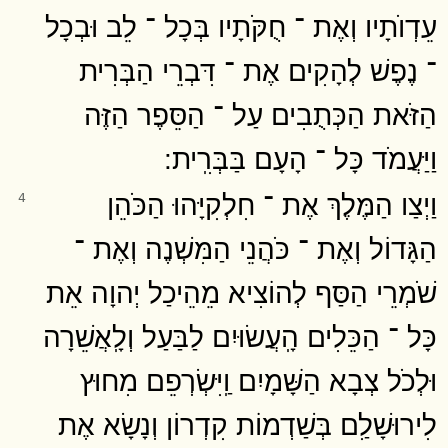
עֵדְוֺתָיו וְאֶת ־ חֻקֹּתָיו בְּכָל ־ לֵב וּבְכָל
־ נֶפֶשׁ לְהָקִים אֶת ־ דִּבְרֵי הַבְּרִית
הַזֹּאת הַכְּתֻבִים עַל ־ הַסֵּפֶר הַזֶּה
וַיַּעֲמֹד כָּל ־ הָעָם בַּבְּרִֽית ׃
וַיְצַו הַמֶּלֶךְ אֶת ־ חִלְקִיָּהוּ הַכֹּהֵן
4
הַגָּדוֹל וְאֶת ־ כֹּהֲנֵי הַמִּשְׁנֶה וְאֶת ־
שֹׁמְרֵי הַסַּף לְהוֹצִיא מֵהֵיכַל יְהוָה אֵת
כָּל ־ הַכֵּלִים הָֽעֲשׂוּיִם לַבַּעַל וְלָֽאֲשֵׁרָה
וּלְכֹל צְבָא הַשָּׁמָיִם וַֽיִּשְׂרְפֵם מִחוּץ
לִירוּשָׁלִַם בְּשַׁדְמוֹת קִדְרוֹן וְנָשָׂא אֶת