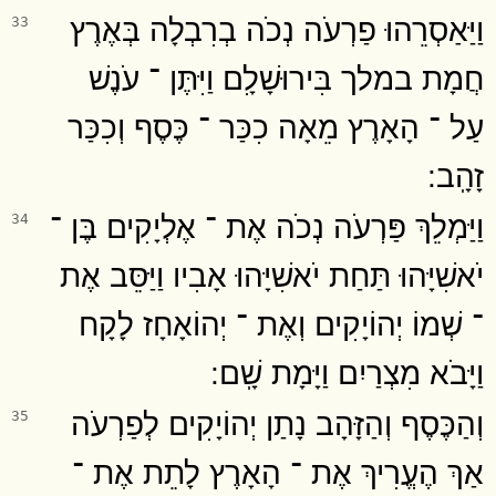
וַיַּאַסְרֵהוּ פַרְעֹה נְכֹה בְרִבְלָה בְּאֶרֶץ
33
חֲמָת במלך בִּירוּשָׁלִָם וַיִּתֶּן ־ עֹנֶשׁ
עַל ־ הָאָרֶץ מֵאָה כִכַּר ־ כֶּסֶף וְכִכַּר
זָהָֽב ׃
וַיַּמְלֵךְ פַּרְעֹה נְכֹה אֶת ־ אֶלְיָקִים בֶּן ־
34
יֹאשִׁיָּהוּ תַּחַת יֹאשִׁיָּהוּ אָבִיו וַיַּסֵּב אֶת
־ שְׁמוֹ יְהוֹיָקִים וְאֶת ־ יְהוֹאָחָז לָקָח
וַיָּבֹא מִצְרַיִם וַיָּמָת שָֽׁם ׃
וְהַכֶּסֶף וְהַזָּהָב נָתַן יְהוֹיָקִים לְפַרְעֹה
35
אַךְ הֶעֱרִיךְ אֶת ־ הָאָרֶץ לָתֵת אֶת ־