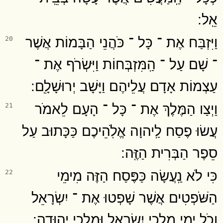
אֵֽל ׃
וַיִּזְבַּח אֶת ־ כָּל ־ כֹּהֲנֵי הַבָּמוֹת אֲשֶׁר
20
־ שָׁם עַל ־ הַֽמִּזְבְּחוֹת וַיִּשְׂרֹף אֶת ־
עַצְמוֹת אָדָם עֲלֵיהֶם וַיָּשָׁב יְרוּשָׁלִָֽם ׃
וַיְצַו הַמֶּלֶךְ אֶת ־ כָּל ־ הָעָם לֵאמֹר
21
עֲשׂוּ פֶסַח לַֽיהוָה אֱלֹֽהֵיכֶם כַּכָּתוּב עַל
סֵפֶר הַבְּרִית הַזֶּֽה ׃
כִּי לֹא נַֽעֲשָׂה כַּפֶּסַח הַזֶּה מִימֵי
22
הַשֹּׁפְטִים אֲשֶׁר שָׁפְטוּ אֶת ־ יִשְׂרָאֵל
וְכֹל יְמֵי מַלְכֵי יִשְׂרָאֵל וּמַלְכֵי יְהוּדָֽה ׃