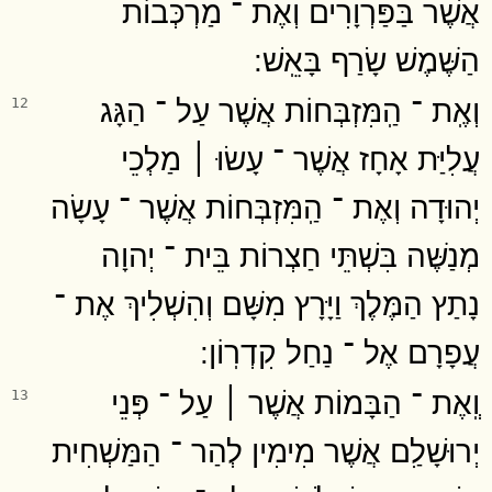
אֲשֶׁר בַּפַּרְוָרִים וְאֶת ־ מַרְכְּבוֹת
הַשֶּׁמֶשׁ שָׂרַף בָּאֵֽשׁ ׃
וְאֶֽת ־ הַֽמִּזְבְּחוֹת אֲשֶׁר עַל ־ הַגָּג
12
עֲלִיַּת אָחָז אֲשֶׁר ־ עָשׂוּ ׀ מַלְכֵי
יְהוּדָה וְאֶת ־ הַֽמִּזְבְּחוֹת אֲשֶׁר ־ עָשָׂה
מְנַשֶּׁה בִּשְׁתֵּי חַצְרוֹת בֵּית ־ יְהוָה
נָתַץ הַמֶּלֶךְ וַיָּרָץ מִשָּׁם וְהִשְׁלִיךְ אֶת ־
עֲפָרָם אֶל ־ נַחַל קִדְרֽוֹן ׃
וְֽאֶת ־ הַבָּמוֹת אֲשֶׁר ׀ עַל ־ פְּנֵי
13
יְרוּשָׁלִַם אֲשֶׁר מִימִין לְהַר ־ הַמַּשְׁחִית