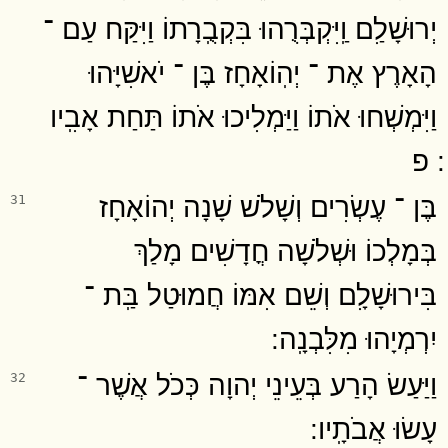
יְרוּשָׁלִַם וַֽיִּקְבְּרֻהוּ בִּקְבֻֽרָתוֹ וַיִּקַּח עַם ־
הָאָרֶץ אֶת ־ יְהֽוֹאָחָז בֶּן ־ יֹאשִׁיָּהוּ
וַיִּמְשְׁחוּ אֹתוֹ וַיַּמְלִיכוּ אֹתוֹ תַּחַת אָבִֽיו
׃ פ
בֶּן ־ עֶשְׂרִים וְשָׁלֹשׁ שָׁנָה יְהוֹאָחָז
31
בְּמָלְכוֹ וּשְׁלֹשָׁה חֳדָשִׁים מָלַךְ
בִּירוּשָׁלִָם וְשֵׁם אִמּוֹ חֲמוּטַל בַּֽת ־
יִרְמְיָהוּ מִלִּבְנָֽה ׃
וַיַּעַשׂ הָרַע בְּעֵינֵי יְהוָה כְּכֹל אֲשֶׁר ־
32
עָשׂוּ אֲבֹתָֽיו ׃