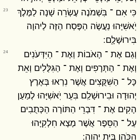
כִּי אִם ־ בִּשְׁמֹנֶה עֶשְׂרֵה שָׁנָה לַמֶּלֶךְ
23
יֹֽאשִׁיָּהוּ נַעֲשָׂה הַפֶּסַח הַזֶּה לַיהוָה
בִּירוּשָׁלִָֽם ׃
וְגַם אֶת ־ הָאֹבוֹת וְאֶת ־ הַיִּדְּעֹנִים
24
וְאֶת ־ הַתְּרָפִים וְאֶת ־ הַגִּלֻּלִים וְאֵת
כָּל ־ הַשִּׁקֻּצִים אֲשֶׁר נִרְאוּ בְּאֶרֶץ
יְהוּדָה וּבִירוּשָׁלִַם בִּעֵר יֹֽאשִׁיָּהוּ לְמַעַן
הָקִים אֶת ־ דִּבְרֵי הַתּוֹרָה הַכְּתֻבִים
עַל ־ הַסֵּפֶר אֲשֶׁר מָצָא חִלְקִיָּהוּ
הַכֹּהֵן בֵּית יְהוָֽה ׃