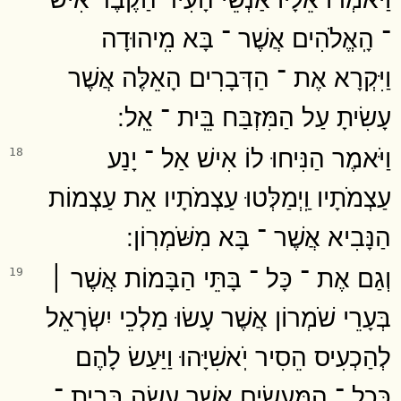
־ הָֽאֱלֹהִים אֲשֶׁר ־ בָּא מִֽיהוּדָה
וַיִּקְרָא אֶת ־ הַדְּבָרִים הָאֵלֶּה אֲשֶׁר
עָשִׂיתָ עַל הַמִּזְבַּח בֵּֽית ־ אֵֽל ׃
וַיֹּאמֶר הַנִּיחוּ לוֹ אִישׁ אַל ־ יָנַע
18
עַצְמֹתָיו וַֽיְמַלְּטוּ עַצְמֹתָיו אֵת עַצְמוֹת
הַנָּבִיא אֲשֶׁר ־ בָּא מִשֹּׁמְרֽוֹן ׃
וְגַם אֶת ־ כָּל ־ בָּתֵּי הַבָּמוֹת אֲשֶׁר ׀
19
בְּעָרֵי שֹׁמְרוֹן אֲשֶׁר עָשׂוּ מַלְכֵי יִשְׂרָאֵל
לְהַכְעִיס הֵסִיר יֹֽאשִׁיָּהוּ וַיַּעַשׂ לָהֶם
כְּכָל ־ הַֽמַּעֲשִׂים אֲשֶׁר עָשָׂה בְּבֵֽית ־