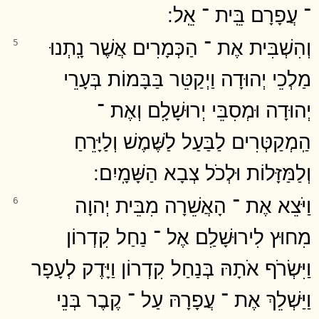
־ עֲפָרָם בֵּֽית ־ אֵֽל ׃
וְהִשְׁבִּית אֶת ־ הַכְּמָרִים אֲשֶׁר נָֽתְנוּ
5
מַלְכֵי יְהוּדָה וַיְקַטֵּר בַּבָּמוֹת בְּעָרֵי
יְהוּדָה וּמְסִבֵּי יְרוּשָׁלִָם וְאֶת ־
הַֽמְקַטְּרִים לַבַּעַל לַשֶּׁמֶשׁ וְלַיָּרֵחַ
וְלַמַּזָּלוֹת וּלְכֹל צְבָא הַשָּׁמָֽיִם ׃
וַיֹּצֵא אֶת ־ הָאֲשֵׁרָה מִבֵּית יְהוָה
6
מִחוּץ לִירוּשָׁלִַם אֶל ־ נַחַל קִדְרוֹן
וַיִּשְׂרֹף אֹתָהּ בְּנַחַל קִדְרוֹן וַיָּדֶק לְעָפָר
וַיַּשְׁלֵךְ אֶת ־ עֲפָרָהּ עַל ־ קֶבֶר בְּנֵי