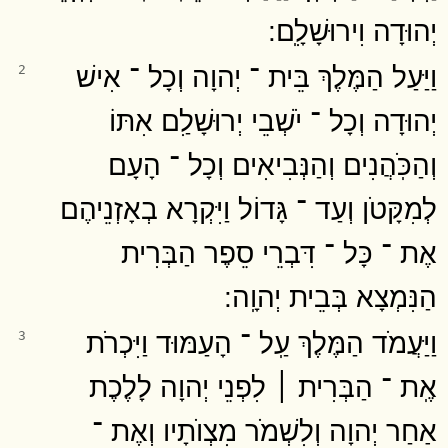
יְהוּדָה וִירוּשָׁלִָֽם ׃
וַיַּעַל הַמֶּלֶךְ בֵּית ־ יְהוָה וְכָל ־ אִישׁ
2
יְהוּדָה וְכָל ־ יֹשְׁבֵי יְרוּשָׁלִַם אִתּוֹ
וְהַכֹּֽהֲנִים וְהַנְּבִיאִים וְכָל ־ הָעָם
לְמִקָּטֹן וְעַד ־ גָּדוֹל וַיִּקְרָא בְאָזְנֵיהֶם
אֶת ־ כָּל ־ דִּבְרֵי סֵפֶר הַבְּרִית
הַנִּמְצָא בְּבֵית יְהוָֽה ׃
וַיַּעֲמֹד הַמֶּלֶךְ עַֽל ־ הָעַמּוּד וַיִּכְרֹת
3
אֶֽת ־ הַבְּרִית ׀ לִפְנֵי יְהוָה לָלֶכֶת
אַחַר יְהוָה וְלִשְׁמֹר מִצְוֺתָיו וְאֶת ־