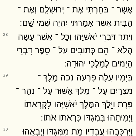
אֲשֶׁר ־ בָּחַרְתִּי אֶת ־ יְרוּשָׁלִַם וְאֶת ־
הַבַּיִת אֲשֶׁר אָמַרְתִּי יִהְיֶה שְׁמִי שָֽׁם ׃
וְיֶתֶר דִּבְרֵי יֹאשִׁיָּהוּ וְכָל ־ אֲשֶׁר עָשָׂה
28
הֲלֹא ־ הֵם כְּתוּבִים עַל ־ סֵפֶר דִּבְרֵי
הַיָּמִים לְמַלְכֵי יְהוּדָֽה ׃
בְּיָמָיו עָלָה פַרְעֹה נְכֹה מֶֽלֶךְ ־
29
מִצְרַיִם עַל ־ מֶלֶךְ אַשּׁוּר עַל ־ נְהַר ־
פְּרָת וַיֵּלֶךְ הַמֶּלֶךְ יֹאשִׁיָּהוּ לִקְרָאתוֹ
וַיְמִיתֵהוּ בִּמְגִדּוֹ כִּרְאֹתוֹ אֹתֽוֹ ׃
וַיַּרְכִּבֻהוּ עֲבָדָיו מֵת מִמְּגִדּוֹ וַיְבִאֻהוּ
30