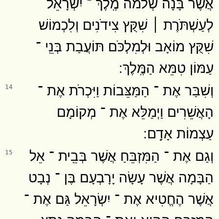
אֲשֶׁר בָּנָה שְׁלֹמֹה מֶֽלֶךְ ־ יִשְׂרָאֵל
לְעַשְׁתֹּרֶת ׀ שִׁקֻּץ צִידֹנִים וְלִכְמוֹשׁ
שִׁקֻּץ מוֹאָב וּלְמִלְכֹּם תּוֹעֲבַת בְּנֵֽי ־
עַמּוֹן טִמֵּא הַמֶּֽלֶךְ ׃
וְשִׁבַּר אֶת ־ הַמַּצֵּבוֹת וַיִּכְרֹת אֶת ־
14
הָאֲשֵׁרִים וַיְמַלֵּא אֶת ־ מְקוֹמָם
עַצְמוֹת אָדָֽם ׃
וְגַם אֶת ־ הַמִּזְבֵּחַ אֲשֶׁר בְּבֵֽית ־ אֵל
15
הַבָּמָה אֲשֶׁר עָשָׂה יָרָבְעָם בֶּן ־ נְבָט
אֲשֶׁר הֶחֱטִיא אֶת ־ יִשְׂרָאֵל גַּם אֶת ־