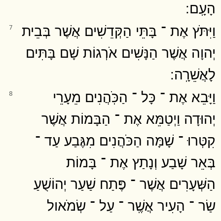
הָעָֽם ׃
וַיִּתֹּץ אֶת ־ בָּתֵּי הַקְּדֵשִׁים אֲשֶׁר בְּבֵית
7
יְהוָה אֲשֶׁר הַנָּשִׁים אֹרְגוֹת שָׁם בָּתִּים
לָאֲשֵׁרָֽה ׃
וַיָּבֵא אֶת ־ כָּל ־ הַכֹּֽהֲנִים מֵעָרֵי
8
יְהוּדָה וַיְטַמֵּא אֶת ־ הַבָּמוֹת אֲשֶׁר
קִטְּרוּ ־ שָׁמָּה הַכֹּהֲנִים מִגֶּבַע עַד ־
בְּאֵר שָׁבַע וְנָתַץ אֶת ־ בָּמוֹת
הַשְּׁעָרִים אֲשֶׁר ־ פֶּתַח שַׁעַר יְהוֹשֻׁעַ
שַׂר ־ הָעִיר אֲשֶֽׁר ־ עַל ־ שְׂמֹאול