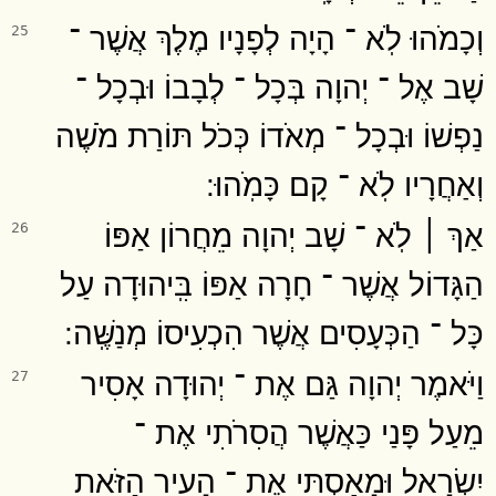
וְכָמֹהוּ לֹֽא ־ הָיָה לְפָנָיו מֶלֶךְ אֲשֶׁר ־
25
שָׁב אֶל ־ יְהוָה בְּכָל ־ לְבָבוֹ וּבְכָל ־
נַפְשׁוֹ וּבְכָל ־ מְאֹדוֹ כְּכֹל תּוֹרַת מֹשֶׁה
וְאַחֲרָיו לֹֽא ־ קָם כָּמֹֽהוּ ׃
אַךְ ׀ לֹֽא ־ שָׁב יְהוָה מֵחֲרוֹן אַפּוֹ
26
הַגָּדוֹל אֲשֶׁר ־ חָרָה אַפּוֹ בִּֽיהוּדָה עַל
כָּל ־ הַכְּעָסִים אֲשֶׁר הִכְעִיסוֹ מְנַשֶּֽׁה ׃
וַיֹּאמֶר יְהוָה גַּם אֶת ־ יְהוּדָה אָסִיר
27
מֵעַל פָּנַי כַּאֲשֶׁר הֲסִרֹתִי אֶת ־
יִשְׂרָאֵל וּמָאַסְתִּי אֶת ־ הָעִיר הַזֹּאת