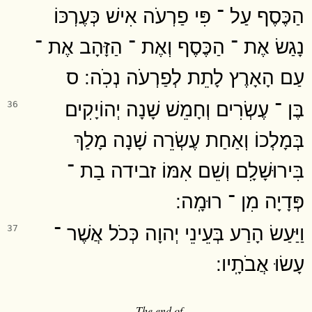
הַכֶּסֶף עַל ־ פִּי פַרְעֹה אִישׁ כְּעֶרְכּוֹ
נָגַשׂ אֶת ־ הַכֶּסֶף וְאֶת ־ הַזָּהָב אֶת ־
עַם הָאָרֶץ לָתֵת לְפַרְעֹה נְכֹֽה ׃ ס
בֶּן ־ עֶשְׂרִים וְחָמֵשׁ שָׁנָה יְהוֹיָקִים
36
בְּמָלְכוֹ וְאַחַת עֶשְׂרֵה שָׁנָה מָלַךְ
בִּירוּשָׁלִָם וְשֵׁם אִמּוֹ זבידה בַת ־
פְּדָיָה מִן ־ רוּמָֽה ׃
וַיַּעַשׂ הָרַע בְּעֵינֵי יְהוָה כְּכֹל אֲשֶׁר ־
37
עָשׂוּ אֲבֹתָֽיו ׃
The end of