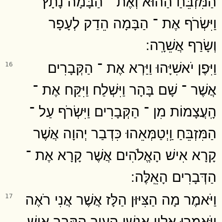
הַמִּזְבֵּחַ הַהוּא וְאֶת ־ הַבָּמָה נָתָץ
וַיִּשְׂרֹף אֶת ־ הַבָּמָה הֵדַק לְעָפָר
וְשָׂרַף אֲשֵׁרָֽה ׃
וַיִּפֶן יֹאשִׁיָּהוּ וַיַּרְא אֶת ־ הַקְּבָרִים
16
אֲשֶׁר ־ שָׁם בָּהָר וַיִּשְׁלַח וַיִּקַּח אֶת ־
הָֽעֲצָמוֹת מִן ־ הַקְּבָרִים וַיִּשְׂרֹף עַל ־
הַמִּזְבֵּחַ וַֽיְטַמְּאֵהוּ כִּדְבַר יְהוָה אֲשֶׁר
קָרָא אִישׁ הָאֱלֹהִים אֲשֶׁר קָרָא אֶת ־
הַדְּבָרִים הָאֵֽלֶּה ׃
וַיֹּאמֶר מָה הַצִּיּוּן הַלָּז אֲשֶׁר אֲנִי רֹאֶה
17
וַיֹּאמְרוּ אֵלָיו אַנְשֵׁי הָעִיר הַקֶּבֶר אִישׁ