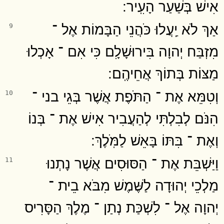
אִישׁ בְּשַׁעַר הָעִֽיר ׃
אַךְ לֹא יַֽעֲלוּ כֹּהֲנֵי הַבָּמוֹת אֶל ־
9
מִזְבַּח יְהוָה בִּירוּשָׁלִָם כִּי אִם ־ אָכְלוּ
מַצּוֹת בְּתוֹךְ אֲחֵיהֶֽם ׃
וְטִמֵּא אֶת ־ הַתֹּפֶת אֲשֶׁר בְּגֵי בני ־
10
הִנֹּם לְבִלְתִּי לְהַעֲבִיר אִישׁ אֶת ־ בְּנוֹ
וְאֶת ־ בִּתּוֹ בָּאֵשׁ לַמֹּֽלֶךְ ׃
וַיַּשְׁבֵּת אֶת ־ הַסּוּסִים אֲשֶׁר נָתְנוּ
11
מַלְכֵי יְהוּדָה לַשֶּׁמֶשׁ מִבֹּא בֵית ־
יְהוָה אֶל ־ לִשְׁכַּת נְתַן ־ מֶלֶךְ הַסָּרִיס