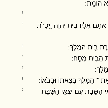
א הוּמָֽת ׃
3
 אֹתָם אֵלָיו בֵּית יְהוָה וַיִּכְרֹת
4
ֶת בֵּית הַמֶּֽלֶךְ ׃
5
 הַבַּיִת מַסָּֽח ׃
6
ֽלֶךְ ׃
7
ֶת ־ הַמֶּלֶךְ בְּצֵאתוֹ וּבְבֹאֽוֹ ׃
8
ֵי הַשַּׁבָּת עִם יֹצְאֵי הַשַּׁבָּת
9