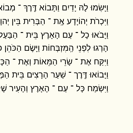
וַיָּשִׂמוּ לָהּ יָדַיִם וַתָּבוֹא דֶּֽרֶךְ ־ מְב
וַיִּכְרֹת יְהוֹיָדָע אֶֽת ־ הַבְּרִית בֵּין יְהו
וַיָּבֹאוּ כָל ־ עַם הָאָרֶץ בֵּית ־ הַבַּעַל
הָרְגוּ לִפְנֵי הַֽמִּזְבְּחוֹת וַיָּשֶׂם הַכֹּהֵן
וַיִּקַּח אֶת ־ שָׂרֵי הַמֵּאוֹת וְאֶת ־ הַכּ
וַיָּבוֹאוּ דֶּֽרֶך ־ שַׁעַר הָרָצִים בֵּית הַמֶּל
וַיִּשְׂמַח כָּל ־ עַם ־ הָאָרֶץ וְהָעִיר ש