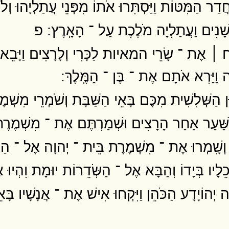
ַמִּטּוֹת וַיַּסְתִּרוּ אֹתוֹ מִפְּנֵי עֲתַלְיָהוּ וְלֹ
שָׁנִים וַעֲתַלְיָה מֹלֶכֶת עַל ־ הָאָֽרֶץ ׃ פ
ִּקַּח ׀ אֶת ־ שָׂרֵי המאיות לַכָּרִי וְלָרָצִים וַיָּבֵא
 וַיַּרְא אֹתָם אֶת ־ בֶּן ־ הַמֶּֽלֶךְ ׃
 הַשְּׁלִשִׁית מִכֶּם בָּאֵי הַשַּׁבָּת וְשֹׁמְרֵי מִשְׁמֶר
בַּשַּׁעַר אַחַר הָרָצִים וּשְׁמַרְתֶּם אֶת ־ מִשְׁמֶרֶת
ָת וְשָֽׁמְרוּ אֶת ־ מִשְׁמֶרֶת בֵּית ־ יְהוָה אֶל ־ הַמֶּ
ָיו בְּיָדוֹ וְהַבָּא אֶל ־ הַשְּׂדֵרוֹת יוּמָת וִהְיוּ א
ה יְהוֹיָדָע הַכֹּהֵן וַיִּקְחוּ אִישׁ אֶת ־ אֲנָשָׁיו בָּא