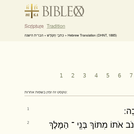
Scripture
Tradition
כִּתבֵי הַקוֹדֶשׁ » הברית הישנה » Hebrew Translation (DHNT, 1885)
1
2
3
4
5
6
7
טקסט זה זמין בשפות אחרות:
ֽה ׃
1
ֹב אֹתוֹ מִתּוֹךְ בְּנֵֽי ־ הַמֶּלֶךְ
2