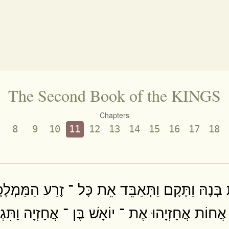
The Second Book of the KINGS
Chapters
8
9
10
11
12
13
14
15
16
17
18
ְנָהּ וַתָּקָם וַתְּאַבֵּד אֵת כָּל ־ זֶרַע הַמַּמְלָכָ
 אֲחוֹת אֲחַזְיָהוּ אֶת ־ יוֹאָשׁ בֶּן ־ אֲחַזְיָה וַתִּגְנ