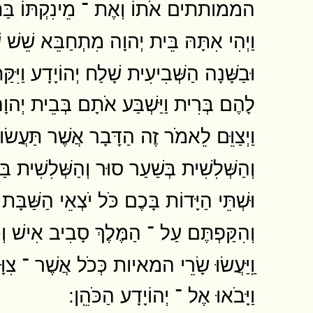
הממותתים אֹתוֹ וְאֶת ־ מֵינִקְתּוֹ בַּחֲדַר ה
וַיְהִי אִתָּהּ בֵּית יְהוָה מִתְחַבֵּא שֵׁשׁ 
וּבַשָּׁנָה הַשְּׁבִיעִית שָׁלַח יְהוֹיָדָע וַי
לָהֶם בְּרִית וַיַּשְׁבַּע אֹתָם בְּבֵית יְהוָה
וַיְצַוֵּם לֵאמֹר זֶה הַדָּבָר אֲשֶׁר תַּעֲשׂוּן
וְהַשְּׁלִשִׁית בְּשַׁעַר סוּר וְהַשְּׁלִשִׁית 
וּשְׁתֵּי הַיָּדוֹת בָּכֶם כֹּל יֹצְאֵי הַשַּׁבּ
וְהִקַּפְתֶּם עַל ־ הַמֶּלֶךְ סָבִיב אִישׁ וְכֵל
וַֽיַּעֲשׂוּ שָׂרֵי המאיות כְּכֹל אֲשֶׁר ־ צִוָּ
וַיָּבֹאוּ אֶל ־ יְהוֹיָדָע הַכֹּהֵֽן ׃