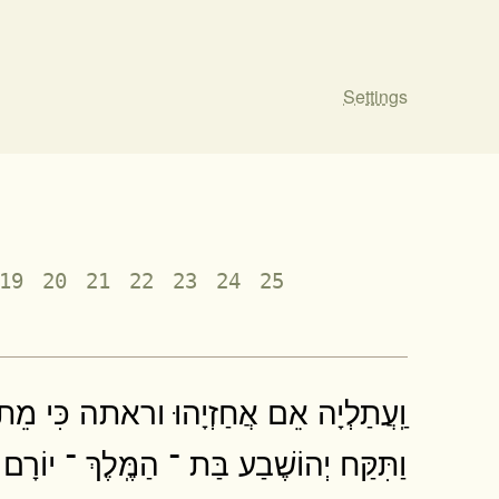
Settings
19
20
21
22
23
24
25
וַֽעֲתַלְיָה אֵם אֲחַזְיָהוּ וראתה כִּי מֵת בּ
וַתִּקַּח יְהוֹשֶׁבַע בַּת ־ הַמֶּֽלֶךְ ־ יוֹרָם