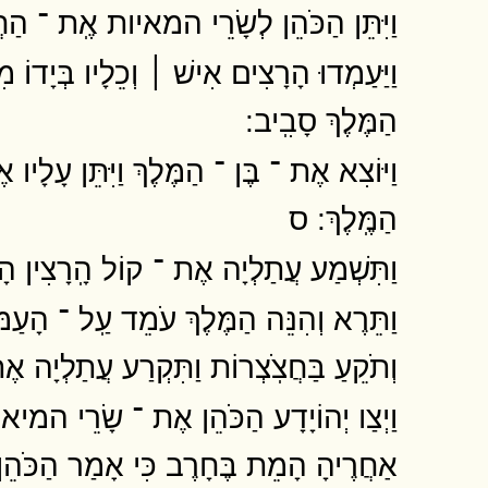
וַיִּתֵּן הַכֹּהֵן לְשָׂרֵי המאיות אֶֽת ־ הַחֲ
וַיַּעַמְדוּ הָרָצִים אִישׁ ׀ וְכֵלָיו בְּיָדוֹ
הַמֶּלֶךְ סָבִֽיב ׃
וַיּוֹצִא אֶת ־ בֶּן ־ הַמֶּלֶךְ וַיִּתֵּן עָלָיו א
הַמֶּֽלֶךְ ׃ ס
וַתִּשְׁמַע עֲתַלְיָה אֶת ־ קוֹל הָֽרָצִין ה
וַתֵּרֶא וְהִנֵּה הַמֶּלֶךְ עֹמֵד עַֽל ־ הָעַמּ
וְתֹקֵעַ בַּחֲצֹֽצְרוֹת וַתִּקְרַע עֲתַלְיָה אֶ
וַיְצַו יְהוֹיָדָע הַכֹּהֵן אֶת ־ שָׂרֵי המיא
אַחֲרֶיהָ הָמֵת בֶּחָרֶב כִּי אָמַר הַכֹּהֵן