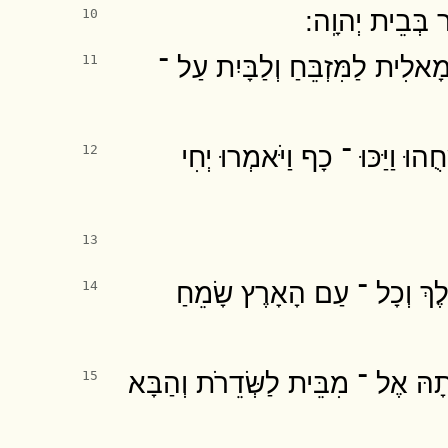
בְּבֵית יְהוָֽה ׃
10
מָאלִית לַמִּזְבֵּחַ וְלַבָּיִת עַל ־
11
הוּ וַיַּכּוּ ־ כָף וַיֹּאמְרוּ יְחִי
12
13
ֶּלֶךְ וְכָל ־ עַם הָאָרֶץ שָׂמֵחַ
14
ָהּ אֶל ־ מִבֵּית לַשְּׂדֵרֹת וְהַבָּא
15