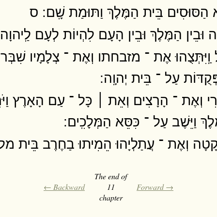
וֹא הַסּוּסִים בֵּית הַמֶּלֶךְ וַתּוּמַת שָֽׁם ׃ ס
ָה וּבֵין הַמֶּלֶךְ וּבֵין הָעָם לִהְיוֹת לְעָם לַֽיהוָה וּ
 וַֽיִּתְּצֻהוּ אֶת ־ מזבחתו וְאֶת ־ צְלָמָיו שִׁבְּרוּ
 פְּקֻדּוֹת עַל ־ בֵּית יְהוָֽה ׃
ָרִי וְאֶת ־ הָרָצִים וְאֵת ׀ כָּל ־ עַם הָאָרֶץ וַיֹּ
ֶךְ וַיֵּשֶׁב עַל ־ כִּסֵּא הַמְּלָכִֽים ׃
ָׁקָטָה וְאֶת ־ עֲתַלְיָהוּ הֵמִיתוּ בַחֶרֶב בֵּית מ
The end of
← Backward
11
Forward →
chapter