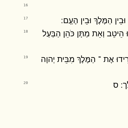
16
בֵין הַמֶּלֶךְ וּבֵין הָעָֽם ׃
17
 הֵיטֵב וְאֵת מַתָּן כֹּהֵן הַבַּעַל
18
רִידוּ אֶת ־ הַמֶּלֶךְ מִבֵּית יְהוָה
19
לך ׃ ס
20