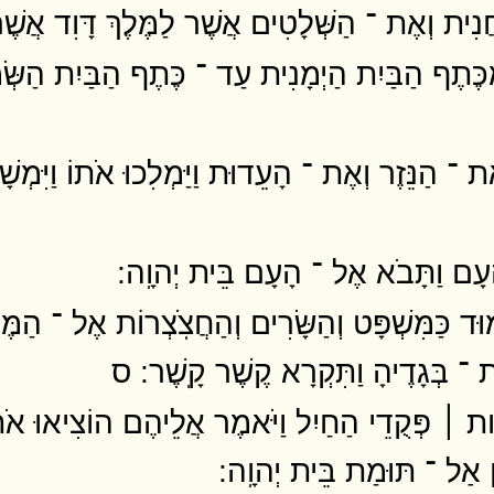
נִית וְאֶת ־ הַשְּׁלָטִים אֲשֶׁר לַמֶּלֶךְ דָּוִד אֲשֶׁר 
 מִכֶּתֶף הַבַּיִת הַיְמָנִית עַד ־ כֶּתֶף הַבַּיִת הַשְּׂ
ֶת ־ הַנֵּזֶר וְאֶת ־ הָעֵדוּת וַיַּמְלִכוּ אֹתוֹ וַיִּמְשָׁחֻ
ָעָם וַתָּבֹא אֶל ־ הָעָם בֵּית יְהוָֽה ׃
וּד כַּמִּשְׁפָּט וְהַשָּׂרִים וְהַחֲצֹֽצְרוֹת אֶל ־ הַמ
ת ־ בְּגָדֶיהָ וַתִּקְרָא קֶשֶׁר קָֽשֶׁר ׃ ס
ות ׀ פְּקֻדֵי הַחַיִל וַיֹּאמֶר אֲלֵיהֶם הוֹצִיאוּ אֹת
 אַל ־ תּוּמַת בֵּית יְהוָֽה ׃