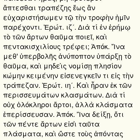
ἅπτεσθαι τραπέζης ἕως ἂν
εὐχαριστήσωμεν τῷ τὴν τροφὴν ἡμῖν
παρέχοντι. Ἐρώτ. ιζʹ. ∆ιὰ τί ἐν ἐρήμῳ
τὸ τῶν ἄρτων θαῦμα ποιεῖ, καὶ
πεντακισχιλίους τρέφει; Ἀπόκ. Ἵνα
μεθ' ὑπερβολῆς ἀνύποπτον ὑπάρξῃ τὸ
θαῦμα, καὶ μηδεὶς νομίσῃ πλησίον
κώμην κειμένην εἰσενεγκεῖν τι εἰς τὴν
τράπεζαν. Ἐρώτ. ιηʹ. Καὶ ἦραν ἐκ τῶν
περισσευμάτων κλασμάτων. ∆ιὰ τί
οὐχ ὁλόκληροι ἄρτοι, ἀλλὰ κλάσματα
ἐπερίσσευσαν. Ἀπόκ. Ἵνα δείξῃ, ὅτι
τῶν πέντε ἄρτων εἰσὶ ταῦτα
πλάσματα, καὶ ὥστε τοὺς ἀπόντας