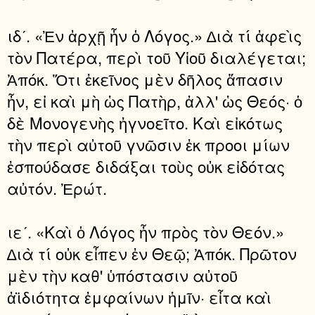
ιδʹ. «Ἐν ἀρχῇ ἦν ὁ Λόγος.» ∆ιὰ τί ἀφεὶς
τὸν Πατέρα, περὶ τοῦ Υἱοῦ διαλέγεται;
Ἀπόκ. Ὅτι ἐκεῖνος μὲν δῆλος ἅπασιν
ἦν, εἰ καὶ μὴ ὡς Πατὴρ, ἀλλ' ὡς Θεός· ὁ
δὲ Μονογενὴς ἠγνοεῖτο. Καὶ εἰκότως
τὴν περὶ αὐτοῦ γνῶσιν ἐκ προοι μίων
ἐσπούδασε διδάξαι τοὺς οὐκ εἰδότας
αὐτόν. Ἐρώτ.
ιεʹ. «Καὶ ὁ Λόγος ἦν πρὸς τὸν Θεόν.»
∆ιὰ τί οὐκ εἶπεν ἐν Θεῷ; Ἀπόκ. Πρῶτον
μὲν τὴν καθ' ὑπόστασιν αὐτοῦ
ἀϊδιότητα ἐμφαίνων ἡμῖν· εἶτα καὶ