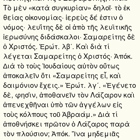
Τὸ μὲν «κατὰ συγκυρίαν» δηλοῖ· τὸ ἐκ
θείας οἰκονομίας· ἱερεὺς δέ ἐστιν ὁ
νόμος· λευΐτης δὲ οἱ ἀπὸ τῆς λευϊτικῆς
ἱερωσύνης διδάσκαλοι· Σαμαρείτης δὲ
ὁ Χριστός. Ἐρώτ. λβʹ. Καὶ διὰ τί
λέγεται Σαμαρείτης ὁ Χριστός· Ἀπόκ.
∆ιὰ τὸ τοὺς Ἰουδαίους αὐτὸν οὕτως
ἀποκαλεῖν ὅτι «Σαμαρείτης εἶ, καὶ
δαιμόνιον ἔχεις.» Ἐρώτ. λγʹ. «Ἐγένετο
δὲ, φησὶν, ἀποθανεῖν τὸν Λάζαρον καὶ
ἀπενεχθῆναι ὑπὸ τῶν ἀγγέλων εἰς
τοὺς κόλπους τοῦ Ἀβραάμ.» ∆ιὰ τί
ἀποθνήσκει πρῶτον ὁ Λάζαρος παρὰ
τὸν πλούσιον; Ἀπόκ. Ἵνα μηδεμιᾶς