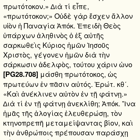
πρωτότοκον.» ∆ιὰ τί εἶπε,
«πρωτότοκον;» Οὐδὲ γὰρ ἔσχεν ἄλλον
υἱὸν ἡ Παναγία Ἀπόκ. Ἐπειδὴ Θεὸς
ὑπάρχων ἀληθινὸς ὁ ἐξ αὐτῆς
σαρκωθεὶς Κύριος ἡμῶν Ἰησοῦς
Χριστὸς, γέγονεν ἡμῶν διὰ τὴν
σάρκωσιν ἀδελφὸς, τούτου χάριν ὠνο
μάσθη πρωτότοκος, ὡς
[PG28.708]
πρωτεύων ἐν πᾶσιν αὐτός. Ἐρώτ. κθʹ.
«Καὶ ἀνέκλινεν αὐτὸν ἐν τῇ φάτνῃ.»
∆ιὰ τί ἐν τῇ φάτνῃ ἀνεκλίθη; Ἀπόκ. Ἵνα
ἡμᾶς τῆς ἀλογίας ἐλευθερώσῃ, τὸν
κτηνοπρεπῆ μεταμείψαντας βίον, καὶ
τὴν ἀνθρώποις πρέπουσαν παράσχῃ