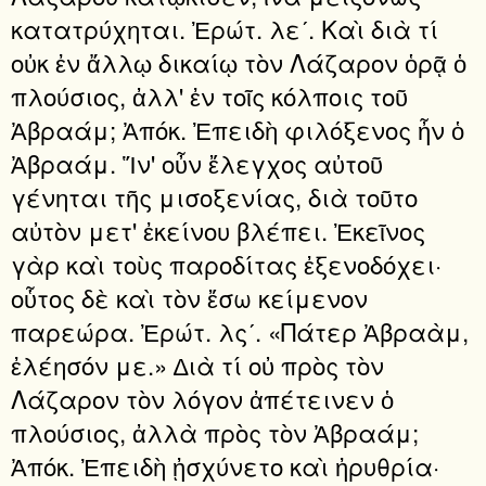
κατατρύχηται. Ἐρώτ. λεʹ. Καὶ διὰ τί
οὐκ ἐν ἄλλῳ δικαίῳ τὸν Λάζαρον ὁρᾷ ὁ
πλούσιος, ἀλλ' ἐν τοῖς κόλποις τοῦ
Ἀβραάμ; Ἀπόκ. Ἐπειδὴ φιλόξενος ἦν ὁ
Ἀβραάμ. Ἵν' οὖν ἔλεγχος αὐτοῦ
γένηται τῆς μισοξενίας, διὰ τοῦτο
αὐτὸν μετ' ἐκείνου βλέπει. Ἐκεῖνος
γὰρ καὶ τοὺς παροδίτας ἐξενοδόχει·
οὗτος δὲ καὶ τὸν ἔσω κείμενον
παρεώρα. Ἐρώτ. λςʹ. «Πάτερ Ἀβραὰμ,
ἐλέησόν με.» ∆ιὰ τί οὐ πρὸς τὸν
Λάζαρον τὸν λόγον ἀπέτεινεν ὁ
πλούσιος, ἀλλὰ πρὸς τὸν Ἀβραάμ;
Ἀπόκ. Ἐπειδὴ ᾐσχύνετο καὶ ἠρυθρία·