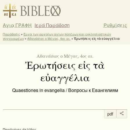
Αγια ΓΡΑΦΗ
Ιερά Παράδοση
Ρυθμίσεις
Παράδοσις
»
Έργα των αρχαίων αγίων πατέρων και εκκλησιαστικών
συγγραφέων
»
Αθανάσιος ο Μέγας, 4ος αι.
» Ἐρωτήσεις εἰς τὰ εὐαγγέλια
Αθανάσιος ο Μέγας, 4ος αι.
Ἐρωτήσεις εἰς τὰ
εὐαγγέλια
Quaestiones in evangelia / Вопросы к Евангелиям
pdf
Παρόμοιες σελίδες