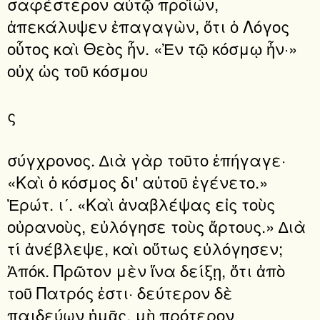
σαφέστερον αὐτῷ προϊὼν,
ἀπεκάλυψεν ἐπαγαγὼν, ὅτι ὁ Λόγος
οὗτος καὶ Θεὸς ἦν. «Ἐν τῷ κόσμῳ ἦν·»
οὐχ ὡς τοῦ κόσμου
ς
σύγχρονος. ∆ιὰ γὰρ τοῦτο ἐπήγαγε·
«Καὶ ὁ κόσμος δι' αὐτοῦ ἐγένετο.»
Ἐρώτ. ιʹ. «Καὶ ἀναβλέψας εἰς τοὺς
οὐρανοὺς, εὐλόγησε τοὺς ἄρτους.» ∆ιὰ
τί ἀνέβλεψε, καὶ οὕτως εὐλόγησεν;
Ἀπόκ. Πρῶτον μὲν ἵνα δείξῃ, ὅτι ἀπὸ
τοῦ Πατρός ἐστι· δεύτερον δὲ
παιδεύων ἡμᾶς, μὴ πρότερον