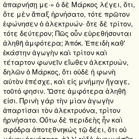
ἀπαρνήσῃ με·» ὁ δὲ Μάρκος λέγει, ὅτι,
ὅτε μὲν ἅπαξ ἠρνήσατο, τότε πρῶτον
ἐφώνησεν ὁ ἀλεκτρυών· ὅτε δὲ τρίτον,
τότε δεύτερον; Πῶς οὖν εὑρεθήσονται
ἀληθῆ ἀμφότερα; Ἀπόκ. Ἐπειδὴ καθ'
ἑκάστην ἀγωγὴν καὶ τρίτον καὶ
τέταρτον φωνεῖν εἴωθεν ἀλεκτρυὼν,
δηλῶν ὁ Μάρκος, ὅτι οὐδὲ ἡ φωνὴ
αὐτὸν ἐπέσχε, καὶ εἰς μνήμην ἤγαγε,
τοῦτό φησιν. Ὥστε ἀμφότερα ἀληθῆ
εἰσι. Πρινὴ γὰρ τὴν μίαν ἀγωγὴν
ἀπαρτίσαι τὸν ἀλεκτρυόνα, τρίτον
ἠρνήσατο. Οὕτω δὲ περιδεὴς ἦν καὶ
σφόδρα ἀποτεθνηκὼς τῷ δέει, ὅτι οὐ
μόνον ἠρνήσατο, ἀλλ' οὐδὲ ἀνεμνήσθη