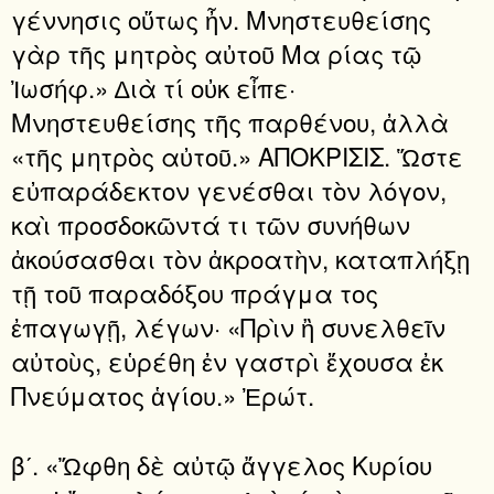
γέννησις οὕτως ἦν. Μνηστευθείσης
γὰρ τῆς μητρὸς αὐτοῦ Μα ρίας τῷ
Ἰωσήφ.» ∆ιὰ τί οὐκ εἶπε·
Μνηστευθείσης τῆς παρθένου, ἀλλὰ
«τῆς μητρὸς αὐτοῦ.» ΑΠΟΚΡΙΣΙΣ. Ὥστε
εὐπαράδεκτον γενέσθαι τὸν λόγον,
καὶ προσδοκῶντά τι τῶν συνήθων
ἀκούσασθαι τὸν ἀκροατὴν, καταπλήξῃ
τῇ τοῦ παραδόξου πράγμα τος
ἐπαγωγῇ, λέγων· «Πρὶν ἢ συνελθεῖν
αὐτοὺς, εὑρέθη ἐν γαστρὶ ἔχουσα ἐκ
Πνεύματος ἁγίου.» Ἐρώτ.
βʹ. «Ὤφθη δὲ αὐτῷ ἄγγελος Κυρίου