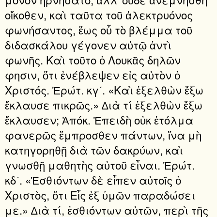
οἴκοθεν, καὶ ταῦτα τοῦ ἀλεκτρυόνος
φωνήσαντος, ἕως οὗ τὸ βλέμμα τοῦ
διδασκάλου γέγονεν αὐτῷ ἀντὶ
φωνῆς. Καὶ τοῦτο ὁ Λουκᾶς δηλῶν
φησιν, ὅτι ἐνέβλεψεν εἰς αὐτὸν ὁ
Χριστός. Ἐρώτ. κγʹ. «Καὶ ἐξελθὼν ἔξω
ἔκλαυσε πικρῶς.» ∆ιὰ τί ἐξελθὼν ἔξω
ἔκλαυσεν; Ἀπόκ. Ἐπειδὴ οὐκ ἐτόλμα
φανερῶς ἔμπροσθεν πάντων, ἵνα μὴ
κατηγορηθῇ διὰ τῶν δακρύων, καὶ
γνωσθῇ μαθητὴς αὐτοῦ εἶναι. Ἐρώτ.
κδʹ. «Ἐσθιόντων δὲ εἶπεν αὐτοῖς ὁ
Χριστὸς, ὅτι Εἷς ἐξ ὑμῶν παραδώσει
με.» ∆ιὰ τί, ἐσθιόντων αὐτῶν, περὶ τῆς