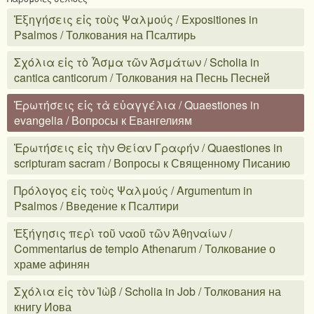
Ἐξηγήσεις εἰς τοὺς Ψαλμούς / Expositiones in
Psalmos / Толкования на Псалтирь
Σχόλια εἰς τὸ Ἆσμα τῶν Ἀσμάτων / Scholia in
cantica canticorum / Толкования на Песнь Песней
Ἐρωτήσεις εἰς τὰ εὐαγγέλια / Quaestiones in
evangelia / Вопросы к Евангелиям
Ἐρωτήσεις εἰς τὴν Θείαν Γραφήν / Quaestiones in
scripturam sacram / Вопросы к Священному Писанию
Πρόλογος εἰς τοὺς Ψαλμούς / Argumentum in
Psalmos / Введение к Псалтири
Ἐξήγησις περὶ τοῦ ναοῦ τῶν Ἀθηναίων /
Commentarius de templo Athenarum / Толкование о
храме афинян
Σχόλια εἰς τὸν Ἰὼβ / Scholia in Job / Толкования на
книгу Иова