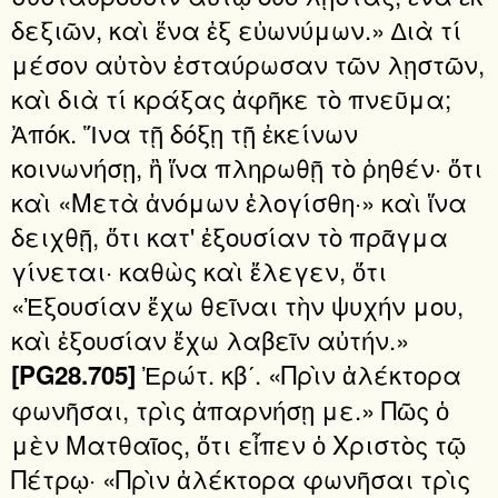
δεξιῶν, καὶ ἕνα ἐξ εὐωνύμων.» ∆ιὰ τί
μέσον αὐτὸν ἐσταύρωσαν τῶν λῃστῶν,
καὶ διὰ τί κράξας ἀφῆκε τὸ πνεῦμα;
Ἀπόκ. Ἵνα τῇ δόξῃ τῇ ἐκείνων
κοινωνήσῃ, ἢ ἵνα πληρωθῇ τὸ ῥηθέν· ὅτι
καὶ «Μετὰ ἀνόμων ἐλογίσθη·» καὶ ἵνα
δειχθῇ, ὅτι κατ' ἐξουσίαν τὸ πρᾶγμα
γίνεται· καθὼς καὶ ἔλεγεν, ὅτι
«Ἐξουσίαν ἔχω θεῖναι τὴν ψυχήν μου,
καὶ ἐξουσίαν ἔχω λαβεῖν αὐτήν.»
Ἐρώτ. κβʹ. «Πρὶν ἀλέκτορα
[PG28.705]
φωνῆσαι, τρὶς ἀπαρνήσῃ με.» Πῶς ὁ
μὲν Ματθαῖος, ὅτι εἶπεν ὁ Χριστὸς τῷ
Πέτρῳ· «Πρὶν ἀλέκτορα φωνῆσαι τρὶς