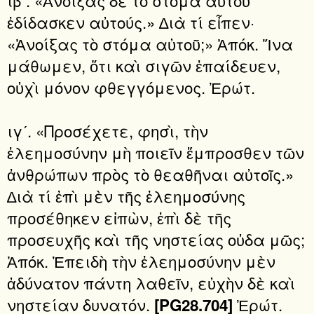
ιβʹ. «Ἀνοίξας δὲ τὸ στόμα αὐτοῦ
ἐδίδασκεν αὐτούς.» ∆ιὰ τί εἶπεν·
«Ἀνοίξας τὸ στόμα αὐτοῦ;» Ἀπόκ. Ἵνα
μάθωμεν, ὅτι καὶ σιγῶν ἐπαίδευεν,
οὐχὶ μόνον φθεγγόμενος. Ἐρώτ.
ιγʹ. «Προσέχετε, φησὶ, τὴν
ἐλεημοσύνην μὴ ποιεῖν ἔμπροσθεν τῶν
ἀνθρώπων πρὸς τὸ θεαθῆναι αὐτοῖς.»
∆ιὰ τί ἐπὶ μὲν τῆς ἐλεημοσύνης
προσέθηκεν εἰπὼν, ἐπὶ δὲ τῆς
προσευχῆς καὶ τῆς νηστείας οὐδα μῶς;
Ἀπόκ. Ἐπειδὴ τὴν ἐλεημοσύνην μὲν
ἀδύνατον πάντη λαθεῖν, εὐχὴν δὲ καὶ
νηστείαν δυνατόν.
Ἐρώτ.
[PG28.704]