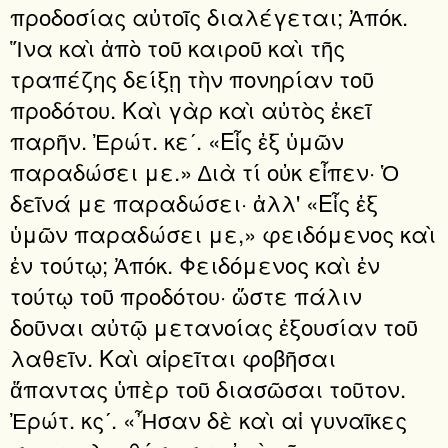
προδοσίας αὐτοῖς διαλέγεται; Ἀπόκ.
Ἵνα καὶ ἀπὸ τοῦ καιροῦ καὶ τῆς
τραπέζης δείξῃ τὴν πονηρίαν τοῦ
προδότου. Καὶ γὰρ καὶ αὐτὸς ἐκεῖ
παρῆν. Ἐρώτ. κεʹ. «Εἷς ἐξ ὑμῶν
παραδώσει με.» ∆ιὰ τί οὐκ εἶπεν· Ὁ
δεῖνά με παραδώσει· ἀλλ' «Εἷς ἐξ
ὑμῶν παραδώσει με,» φειδόμενος καὶ
ἐν τούτῳ; Ἀπόκ. Φειδόμενος καὶ ἐν
τούτῳ τοῦ προδότου· ὥστε πάλιν
δοῦναι αὐτῷ μετανοίας ἐξουσίαν τοῦ
λαθεῖν. Καὶ αἱρεῖται φοβῆσαι
ἅπαντας ὑπὲρ τοῦ διασῶσαι τοῦτον.
Ἐρώτ. κςʹ. «Ἦσαν δὲ καὶ αἱ γυναῖκες