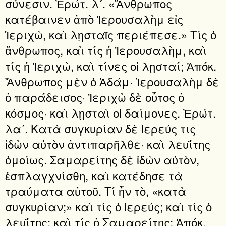
σύνεσιν. Ἐρώτ. λʹ. «Ἄνθρωπος
κατέβαινεν ἀπὸ Ἱερουσαλὴμ εἰς
Ἱεριχὼ, καὶ λῃσταῖς περιέπεσε.» Τίς ὁ
ἄνθρωπος, καὶ τίς ἡ Ἱερουσαλὴμ, καὶ
τίς ἡ Ἱεριχὼ, καὶ τίνες οἱ λῃσταί; Ἀπόκ.
Ἄνθρωπος μὲν ὁ Ἀδάμ· Ἱερουσαλὴμ δὲ
ὁ παράδεισος· Ἱεριχὼ δὲ οὗτος ὁ
κόσμος· καὶ λῃσταὶ οἱ δαίμονες. Ἐρώτ.
λαʹ. Κατὰ συγκυρίαν δὲ ἱερεύς τις
ἰδὼν αὐτὸν ἀντιπαρῆλθε· καὶ λευΐτης
ὁμοίως. Σαμαρείτης δὲ ἰδὼν αὐτὸν,
ἐσπλαγχνίσθη, καὶ κατέδησε τὰ
τραύματα αὐτοῦ. Τί ἦν τὸ, «κατὰ
συγκυρίαν;» καὶ τίς ὁ ἱερεύς; καὶ τίς ὁ
λευΐτης; καὶ τίς ὁ Σαμαρείτης; Ἀπόκ.