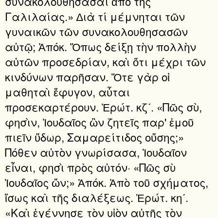
συνακολουθήσασαι ἀπὸ τῆς
Γαλιλαίας.» ∆ιὰ τί μέμνηται τῶν
γυναικῶν τῶν συνακολουθησασῶν
αὐτῷ; Ἀπόκ. Ὅπως δείξῃ τὴν πολλὴν
αὐτῶν προσεδρίαν, καὶ ὅτι μέχρι τῶν
κινδύνων παρῆσαν. Ὅτε γὰρ οἱ
μαθηταὶ ἔφυγον, αὗται
προσεκαρτέρουν. Ἐρώτ. κζʹ. «Πῶς σὺ,
φησὶν, Ἰουδαῖος ὢν ζητεῖς παρ' ἐμοῦ
πιεῖν ὕδωρ, Σαμαρείτιδος οὔσης;»
Πόθεν αὐτὸν γνωρίσασα, Ἰουδαῖον
εἶναι, φησὶ πρὸς αὐτόν· «Πῶς σὺ
Ἰουδαῖος ὤν;» Ἀπόκ. Ἀπὸ τοῦ σχήματος,
ἴσως καὶ τῆς διαλέξεως. Ἐρώτ. κηʹ.
«Καὶ ἐγέννησε τὸν υἱὸν αὐτῆς τὸν