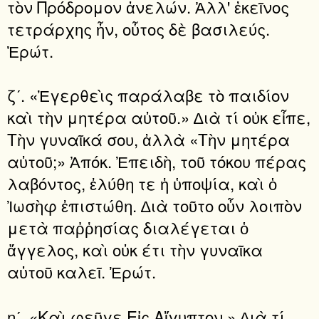
τὸν Πρόδρομον ἀνελών. Ἀλλ' ἐκεῖνος
τετράρχης ἦν, οὗτος δὲ βασιλεύς.
Ἐρώτ.
ζʹ. «Ἐγερθεὶς παράλαβε τὸ παιδίον
καὶ τὴν μητέρα αὐτοῦ.» ∆ιὰ τί οὐκ εἶπε,
Τὴν γυναῖκά σου, ἀλλὰ «Τὴν μητέρα
αὐτοῦ;» Ἀπόκ. Ἐπειδὴ, τοῦ τόκου πέρας
λαβόντος, ἐλύθη τε ἡ ὑποψία, καὶ ὁ
Ἰωσὴφ ἐπιστώθη. ∆ιὰ τοῦτο οὖν λοιπὸν
μετὰ παῤῥησίας διαλέγεται ὁ
ἄγγελος, καὶ οὐκ έτι τὴν γυναῖκα
αὐτοῦ καλεῖ. Ἐρώτ.
ηʹ. «Καὶ φεῦγε Εἰς Αἴγυπτον.» ∆ιὰ τί