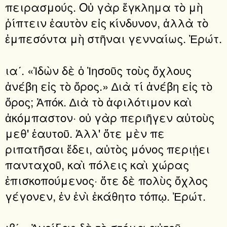
πειρασμούς. Οὐ γὰρ ἔγκλημα τὸ μὴ
ῥίπτειν ἑαυτὸν εἰς κίνδυνον, ἀλλὰ τὸ
ἐμπεσόντα μὴ στῆναι γενναίως. Ἐρώτ.
ιαʹ. «Ἰδὼν δὲ ὁ Ἰησοῦς τοὺς ὄχλους
ἀνέβη εἰς τὸ ὄρος.» ∆ιὰ τί ἀνέβη εἰς τὸ
ὄρος; Ἀπόκ. ∆ιὰ τὸ ἀφιλότιμον καὶ
ἀκόμπαστον· οὐ γὰρ περιῆγεν αὐτοὺς
μεθ' ἑαυτοῦ. Ἀλλ' ὅτε μὲν πε
ριπατῆσαι ἔδει, αὐτὸς μόνος περιῄει
πανταχοῦ, καὶ πόλεις καὶ χώρας
ἐπισκοπούμενος· ὅτε δὲ πολὺς ὄχλος
γέγονεν, ἐν ἑνὶ ἐκάθητο τόπῳ. Ἐρώτ.