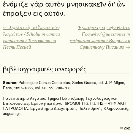
ἐνόμιζε γὰρ αὐτὸν μνησικακεῖν δι' ὧν
ἔπραξεν εἰς αὐτόν.
← Σχόλια εἰς τὸ Ἆσμα τῶν
Ἐρωτήσεις εἰς τὴν Θείαν
Ἀσμάτων / Scholia in cantica
Γραφήν / Quaestiones in
canticorum / Толкования на
scripturam sacram / Вопросы к
Песнь Песней
Священному Писанию →
βιβλιογραφικές αναφορές
: Patrologiae Cursus Completus, Series Graeca, ed. J.-P. Migne,
Source
Paris, 1857–1866, vol. 28, col. 700–708.
Πανεπιστήµιο Αιγαίου, Τµήµα Πολιτισµικής Τεχνολογίας και
Επικοινωνίας. Ερευνητικό έργο: ∆ΡΟΜΟΙ ΤΗΣ ΠΙΣΤΗΣ – ΨΗΦΙΑΚΗ
ΠΑΤΡΟΛΟΓΙΑ. Εργαστήριο ∆ιαχείρισης Πολιτισµικής Κληρονοµιάς,
aegean.gr.
262