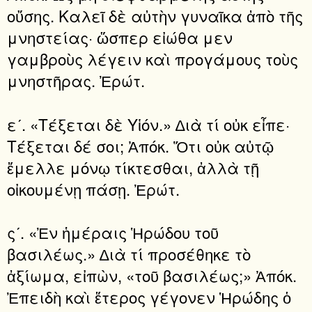
οὔσης. Καλεῖ δὲ αὐτὴν γυναῖκα ἀπὸ τῆς
μνηστείας· ὥσπερ εἰώθα μεν
γαμβροὺς λέγειν καὶ προγάμους τοὺς
μνηστῆρας. Ἐρώτ.
εʹ. «Τέξεται δὲ Υἱόν.» ∆ιὰ τί οὐκ εἶπε·
Τέξεται δέ σοι; Ἀπόκ. Ὅτι οὐκ αὐτῷ
ἔμελλε μόνῳ τίκτεσθαι, ἀλλὰ τῇ
οἰκουμένῃ πάσῃ. Ἐρώτ.
ςʹ. «Ἐν ἡμέραις Ἡρώδου τοῦ
βασιλέως.» ∆ιὰ τί προσέθηκε τὸ
ἀξίωμα, εἰπὼν, «τοῦ βασιλέως;» Ἀπόκ.
Ἐπειδὴ καὶ ἕτερος γέγονεν Ἡρώδης ὁ