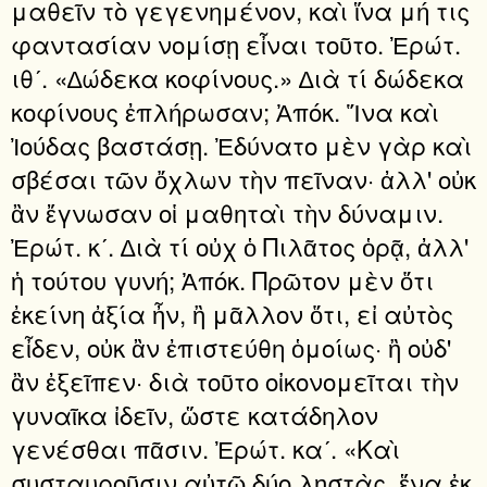
μαθεῖν τὸ γεγενημένον, καὶ ἵνα μή τις
φαντασίαν νομίσῃ εἶναι τοῦτο. Ἐρώτ.
ιθʹ. «∆ώδεκα κοφίνους.» ∆ιὰ τί δώδεκα
κοφίνους ἐπλήρωσαν; Ἀπόκ. Ἵνα καὶ
Ἰούδας βαστάσῃ. Ἐδύνατο μὲν γὰρ καὶ
σβέσαι τῶν ὄχλων τὴν πεῖναν· ἀλλ' οὐκ
ἂν ἔγνωσαν οἱ μαθηταὶ τὴν δύναμιν.
Ἐρώτ. κʹ. ∆ιὰ τί οὐχ ὁ Πιλᾶτος ὁρᾷ, ἀλλ'
ἡ τούτου γυνή; Ἀπόκ. Πρῶτον μὲν ὅτι
ἐκείνη ἀξία ἦν, ἢ μᾶλλον ὅτι, εἰ αὐτὸς
εἶδεν, οὐκ ἂν ἐπιστεύθη ὁμοίως· ἢ οὐδ'
ἂν ἐξεῖπεν· διὰ τοῦτο οἰκονομεῖται τὴν
γυναῖκα ἰδεῖν, ὥστε κατάδηλον
γενέσθαι πᾶσιν. Ἐρώτ. καʹ. «Καὶ
συσταυροῦσιν αὐτῷ δύο λῃστὰς, ἕνα ἐκ