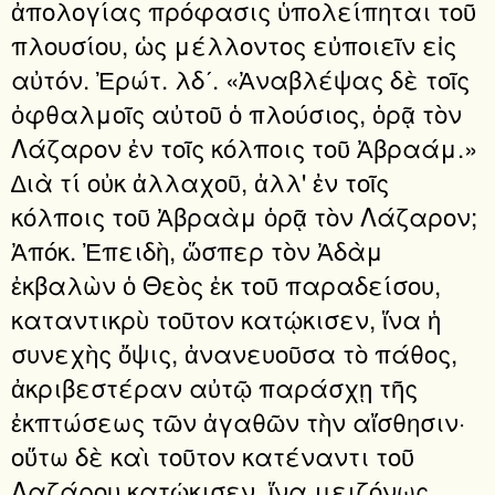
ἀπολογίας πρόφασις ὑπολείπηται τοῦ
πλουσίου, ὡς μέλλοντος εὐποιεῖν εἰς
αὐτόν. Ἐρώτ. λδʹ. «Ἀναβλέψας δὲ τοῖς
ὀφθαλμοῖς αὐτοῦ ὁ πλούσιος, ὁρᾷ τὸν
Λάζαρον ἐν τοῖς κόλποις τοῦ Ἀβραάμ.»
∆ιὰ τί οὐκ ἀλλαχοῦ, ἀλλ' ἐν τοῖς
κόλποις τοῦ Ἀβραὰμ ὁρᾷ τὸν Λάζαρον;
Ἀπόκ. Ἐπειδὴ, ὥσπερ τὸν Ἀδὰμ
ἐκβαλὼν ὁ Θεὸς ἐκ τοῦ παραδείσου,
καταντικρὺ τοῦτον κατῴκισεν, ἵνα ἡ
συνεχὴς ὄψις, ἀνανευοῦσα τὸ πάθος,
ἀκριβεστέραν αὐτῷ παράσχῃ τῆς
ἐκπτώσεως τῶν ἀγαθῶν τὴν αἴσθησιν·
οὕτω δὲ καὶ τοῦτον κατέναντι τοῦ
Λαζάρου κατῴκισεν, ἵνα μειζόνως