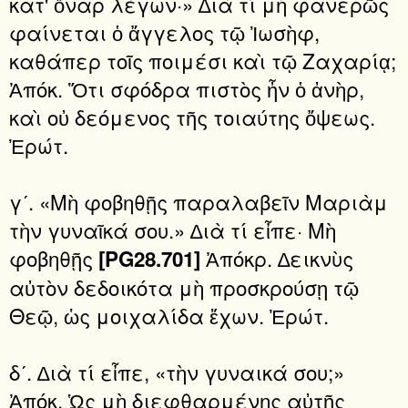
κατ' ὄναρ λέγων·» ∆ιὰ τί μὴ φανερῶς
φαίνεται ὁ ἄγγελος τῷ Ἰωσὴφ,
καθάπερ τοῖς ποιμέσι καὶ τῷ Ζαχαρίᾳ;
Ἀπόκ. Ὅτι σφόδρα πιστὸς ἦν ὁ ἀνὴρ,
καὶ οὐ δεόμενος τῆς τοιαύτης ὄψεως.
Ἐρώτ.
γʹ. «Μὴ φοβηθῇς παραλαβεῖν Μαριὰμ
τὴν γυναῖκά σου.» ∆ιὰ τί εἶπε· Μὴ
φοβηθῇς
Ἀπόκρ. ∆εικνὺς
[PG28.701]
αὐτὸν δεδοικότα μὴ προσκρούσῃ τῷ
Θεῷ, ὡς μοιχαλίδα ἔχων. Ἐρώτ.
δʹ. ∆ιὰ τί εἶπε, «τὴν γυναικά σου;»
Ἀπόκ. Ὡς μὴ διεφθαρμένης αὐτῆς