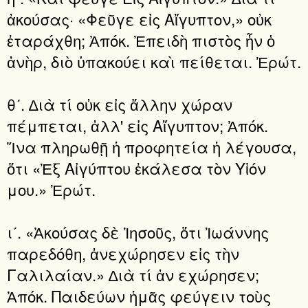
ἀκούσας· «Φεῦγε εἰς Αἴγυπτον,» οὐκ
ἐταράχθη; Ἀπόκ. Ἐπειδὴ πιστὸς ἦν ὁ
ἀνὴρ, διὸ ὑπακούει καὶ πείθεται. Ἐρώτ.
θʹ. ∆ιὰ τί οὐκ εἰς ἄλλην χώραν
πέμπεται, ἀλλ' εἰς Αἴγυπτον; Ἀπόκ.
Ἵνα πληρωθῇ ἡ προφητεία ἡ λέγουσα,
ὅτι «Ἐξ Αἰγύπτου ἐκάλεσα τὸν Υἱόν
μου.» Ἐρώτ.
ιʹ. «Ἀκούσας δὲ Ἰησοῦς, ὅτι Ἰωάννης
παρεδόθη, ἀνεχώρησεν εἰς τὴν
Γαλιλαίαν.» ∆ιὰ τί ἀν εχώρησεν;
Ἀπόκ. Παιδεύων ἡμᾶς φεύγειν τοὺς