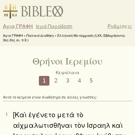
Αγια ΓΡΑΦΗ
Ιερά Παράδοση
Ρυθμίσεις
Αγια ΓΡΑΦΗ » Παλαιά Διαθήκη » Ελληνική Μετάφραση (LXX, Εβδομήκοντα,
3ος-2ος αι. π.Χ.)
Θρήνοι Ιερεμίου
Κεφάλαια
1
2
3
4
5
Αυτό το κείμενο είναι διαθέσιμο σε άλλες γλώσσες:
[Καὶ ἐγένετο μετὰ τὸ
1
αἰχμαλωτισθῆναι τὸν Ισραηλ καὶ