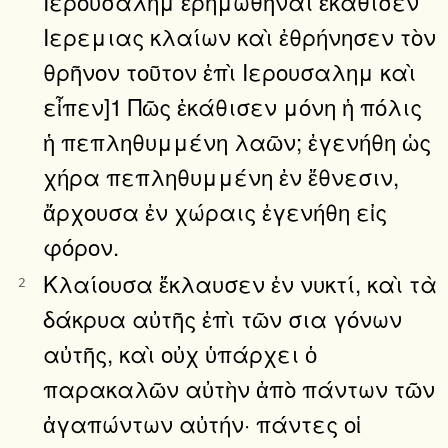
Ιερουσαλημ ἐρημωθῆναι ἐκάθισεν
Ιερεμιας κλαίων καὶ ἐθρήνησεν τὸν
θρῆνον τοῦτον ἐπὶ Ιερουσαλημ καὶ
εἶπεν]1 Πῶς ἐκάθισεν μόνη ἡ πόλις
ἡ πεπληθυμμένη λαῶν; ἐγενήθη ὡς
χήρα πεπληθυμμένη ἐν ἔθνεσιν,
ἄρχουσα ἐν χώραις ἐγενήθη εἰς
φόρον.
Κλαίουσα ἔκλαυσεν ἐν νυκτί, καὶ τὰ
2
δάκρυα αὐτῆς ἐπὶ τῶν σια γόνων
αὐτῆς, καὶ οὐχ ὑπάρχει ὁ
παρακαλῶν αὐτὴν ἀπὸ πάντων τῶν
ἀγαπώντων αὐτήν· πάντες οἱ