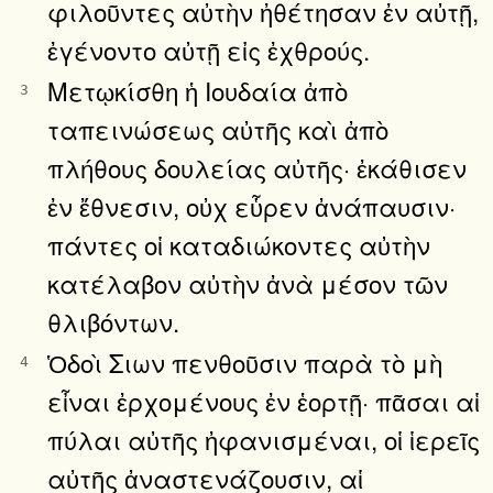
φιλοῦντες αὐτὴν ἠθέτησαν ἐν αὐτῇ,
ἐγένοντο αὐτῇ εἰς ἐχθρούς.
Μετῳκίσθη ἡ Ιουδαία ἀπὸ
3
ταπεινώσεως αὐτῆς καὶ ἀπὸ
πλήθους δουλείας αὐτῆς· ἐκάθισεν
ἐν ἔθνεσιν, οὐχ εὗρεν ἀνάπαυσιν·
πάντες οἱ καταδιώκοντες αὐτὴν
κατέλαβον αὐτὴν ἀνὰ μέσον τῶν
θλιβόντων.
Ὁδοὶ Σιων πενθοῦσιν παρὰ τὸ μὴ
4
εἶναι ἐρχομένους ἐν ἑορτῇ· πᾶσαι αἱ
πύλαι αὐτῆς ἠφανισμέναι, οἱ ἱερεῖς
αὐτῆς ἀναστενάζουσιν, αἱ