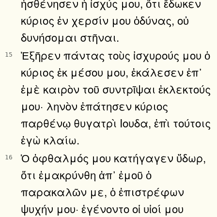
ἠσθένησεν ἡ ἰσχύς μου, ὅτι ἔδωκεν
κύριος ἐν χερσίν μου ὀδύνας, οὐ
δυνήσομαι στῆναι.
Ἐξῆρεν πάντας τοὺς ἰσχυρούς μου ὁ
15
κύριος ἐκ μέσου μου, ἐκάλεσεν ἐπ᾿
ἐμὲ καιρὸν τοῦ συντρῖψαι ἐκλεκτούς
μου· ληνὸν ἐπάτησεν κύριος
παρθένῳ θυγατρὶ Ιουδα, ἐπὶ τούτοις
ἐγὼ κλαίω.
Ὁ ὀφθαλμός μου κατήγαγεν ὕδωρ,
16
ὅτι ἐμακρύνθη ἀπ᾿ ἐμοῦ ὁ
παρακαλῶν με, ὁ ἐπιστρέφων
ψυχήν μου· ἐγένοντο οἱ υἱοί μου