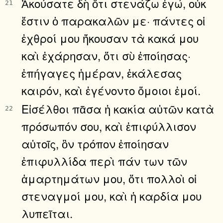
Ἀκούσατε δὴ ὅτι στενάζω ἐγώ, οὐκ
21
ἔστιν ὁ παρακαλῶν με· πάντες οἱ
ἐχθροί μου ἤκουσαν τὰ κακά μου
καὶ ἐχάρησαν, ὅτι σὺ ἐποίησας·
ἐπήγαγες ἡμέραν, ἐκάλεσας
καιρόν, καὶ ἐγένοντο ὅμοιοι ἐμοί.
Εἰσέλθοι πᾶσα ἡ κακία αὐτῶν κατὰ
22
πρόσωπόν σου, καὶ ἐπιφύλλισον
αὐτοῖς, ὃν τρόπον ἐποίησαν
ἐπιφυλλίδα περὶ πάν των τῶν
ἁμαρτημάτων μου, ὅτι πολλοὶ οἱ
στεναγμοί μου, καὶ ἡ καρδία μου
λυπεῖται.