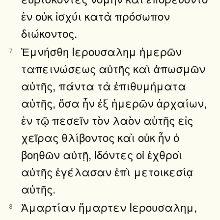
ἐν οὐκ ἰσχύι κατὰ πρόσωπον
διώκοντος.
Ἐμνήσθη Ιερουσαλημ ἡμερῶν
7
ταπεινώσεως αὐτῆς καὶ ἀπωσμῶν
αὐτῆς, πάντα τὰ ἐπιθυμήματα
αὐτῆς, ὅσα ἦν ἐξ ἡμερῶν ἀρχαίων,
ἐν τῷ πεσεῖν τὸν λαὸν αὐτῆς εἰς
χεῖρας θλίβοντος καὶ οὐκ ἦν ὁ
βοηθῶν αὐτῇ, ἰδόντες οἱ ἐχθροὶ
αὐτῆς ἐγέλασαν ἐπὶ μετοικεσίᾳ
αὐτῆς.
Ἁμαρτίαν ἥμαρτεν Ιερουσαλημ,
8