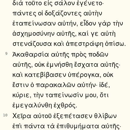
διὰ τοῦτο εἰς σάλον ἐγένετο·
πάντες οἱ δοξάζοντες αὐτὴν
ἐταπείνωσαν αὐτήν, εἶδον γὰρ τὴν
ἀσχημοσύνην αὐτῆς, καί γε αὐτὴ
στενάζουσα καὶ ἀπεστράφη ὀπίσω.
Ἀκαθαρσία αὐτῆς πρὸς ποδῶν
9
αὐτῆς, οὐκ ἐμνήσθη ἔσχατα αὐτῆς·
καὶ κατεβίβασεν ὑπέρογκα, οὐκ
ἔστιν ὁ παρακαλῶν αὐτήν· ἰδέ,
κύριε, τὴν ταπείνωσίν μου, ὅτι
ἐμεγαλύνθη ἐχθρός.
Χεῖρα αὐτοῦ ἐξεπέτασεν θλίβων
10
ἐπὶ πάντα τὰ ἐπιθυμήματα αὐτῆς·