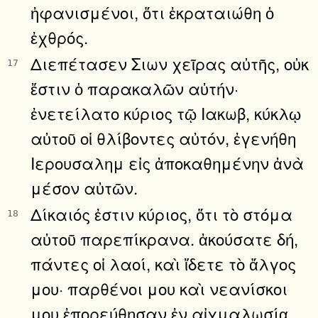
ἠφανισμένοι, ὅτι ἐκραταιώθη ὁ
ἐχθρός.
Διεπέτασεν Σιων χεῖρας αὐτῆς, οὐκ
17
ἔστιν ὁ παρακαλῶν αὐτήν·
ἐνετείλατο κύριος τῷ Ιακωβ, κύκλῳ
αὐτοῦ οἱ θλίβοντες αὐτόν, ἐγενήθη
Ιερουσαλημ εἰς ἀποκαθημένην ἀνὰ
μέσον αὐτῶν.
Δίκαιός ἐστιν κύριος, ὅτι τὸ στόμα
18
αὐτοῦ παρεπίκρανα. ἀκούσατε δή,
πάντες οἱ λαοί, καὶ ἴδετε τὸ ἄλγος
μου· παρθένοι μου καὶ νεανίσκοι
μου ἐπορεύθησαν ἐν αἰχμαλωσίᾳ.