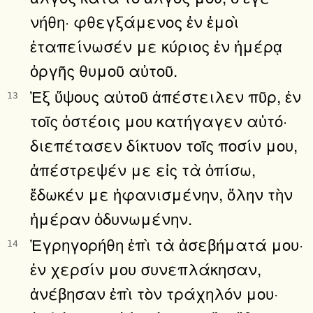
νήθη· φθεγξάμενος ἐν ἐμοὶ
ἐταπείνωσέν με κύριος ἐν ἡμέρᾳ
ὀργῆς θυμοῦ αὐτοῦ.
Ἐξ ὕψους αὐτοῦ ἀπέστειλεν πῦρ, ἐν
13
τοῖς ὀστέοις μου κατήγαγεν αὐτό·
διεπέτασεν δίκτυον τοῖς ποσίν μου,
ἀπέστρεψέν με εἰς τὰ ὀπίσω,
ἔδωκέν με ἠφανισμένην, ὅλην τὴν
ἡμέραν ὀδυνωμένην.
Ἐγρηγορήθη ἐπὶ τὰ ἀσεβήματά μου·
14
ἐν χερσίν μου συνεπλάκησαν,
ἀνέβησαν ἐπὶ τὸν τράχηλόν μου·