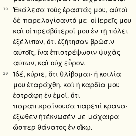
Ἐκάλεσα τοὺς ἐραστάς μου, αὐτοὶ
19
δὲ παρελογίσαντό με· οἱ ἱερεῖς μου
καὶ οἱ πρεσβύτεροί μου ἐν τῇ πόλει
ἐξέλιπον, ὅτι ἐζήτησαν βρῶσιν
αὐτοῖς, ἵνα ἐπιστρέψωσιν ψυχὰς
αὐτῶν, καὶ οὐχ εὗρον.
Ἰδέ, κύριε, ὅτι θλίβομαι· ἡ κοιλία
20
μου ἐταράχθη, καὶ ἡ καρδία μου
ἐστράφη ἐν ἐμοί, ὅτι
παραπικραίνουσα παρεπί κρανα·
ἔξωθεν ἠτέκνωσέν με μάχαιρα
ὥσπερ θάνατος ἐν οἴκῳ.