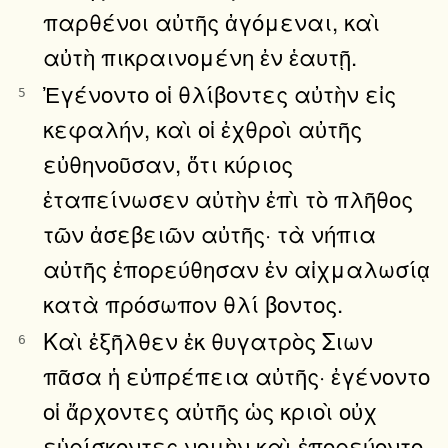
παρθένοι αὐτῆς ἀγόμεναι, καὶ
αὐτὴ πικραινομένη ἐν ἑαυτῇ.
Ἐγένοντο οἱ θλίβοντες αὐτὴν εἰς
5
κεφαλήν, καὶ οἱ ἐχθροὶ αὐτῆς
εὐθηνοῦσαν, ὅτι κύριος
ἐταπείνωσεν αὐτὴν ἐπὶ τὸ πλῆθος
τῶν ἀσεβειῶν αὐτῆς· τὰ νήπια
αὐτῆς ἐπορεύθησαν ἐν αἰχμαλωσίᾳ
κατὰ πρόσωπον θλί βοντος.
Καὶ ἐξῆλθεν ἐκ θυγατρὸς Σιων
6
πᾶσα ἡ εὐπρέπεια αὐτῆς· ἐγένοντο
οἱ ἄρχοντες αὐτῆς ὡς κριοὶ οὐχ
εὑρίσκοντες νομὴν καὶ ἐπορεύοντο