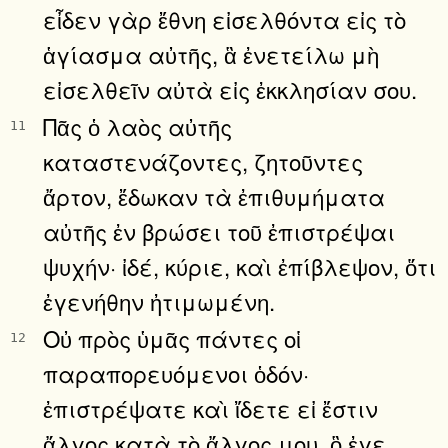
εἶδεν γὰρ ἔθνη εἰσελθόντα εἰς τὸ
ἁγίασμα αὐτῆς, ἃ ἐνετείλω μὴ
εἰσελθεῖν αὐτὰ εἰς ἐκκλησίαν σου.
Πᾶς ὁ λαὸς αὐτῆς
11
καταστενάζοντες, ζητοῦντες
ἄρτον, ἔδωκαν τὰ ἐπιθυμήματα
αὐτῆς ἐν βρώσει τοῦ ἐπιστρέψαι
ψυχήν· ἰδέ, κύριε, καὶ ἐπίβλεψον, ὅτι
ἐγενήθην ἠτιμωμένη.
Οὐ πρὸς ὑμᾶς πάντες οἱ
12
παραπορευόμενοι ὁδόν·
ἐπιστρέψατε καὶ ἴδετε εἰ ἔστιν
ἄλγος κατὰ τὸ ἄλγος μου, ὃ ἐγε