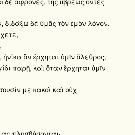
οἱ δὲ ἄφρονες, τῆς ὕβρεως ὄντες
ν, διδάξω δὲ ὑμᾶς τὸν ἐμὸν λόγον.
ίχετε,
,
ἡνίκα ἂν ἔρχηται ὑμῖν ὄλεθρος,
ίδι παρῇ, καὶ ὅταν ἔρχηται ὑμῖν
ουσίν με κακοὶ καὶ οὐχ
είας πλησθήσονται·