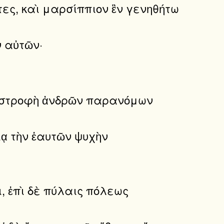
τες, καὶ μαρσίππιον ἓν γενηθήτω
ν αὐτῶν·
αταστροφὴ ἀνδρῶν παρανόμων
ίᾳ τὴν ἑαυτῶν ψυχὴν
, ἐπὶ δὲ πύλαις πόλεως