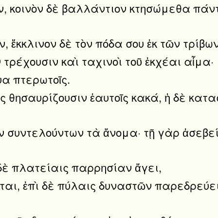
ῖν, κοινὸν δὲ βαλλάντιον κτησώμεθα πάν
, ἔκκλινον δὲ τὸν πόδα σου ἐκ τῶν τρίβω
 τρέχουσιν καὶ ταχινοὶ τοῦ ἐκχέαι αἷμα·
υα πτερωτοῖς.
ες θησαυρίζουσιν ἑαυτοῖς κακά, ἡ δὲ κ
ῶν συντελούντων τὰ ἄνομα· τῇ γὰρ ἀσεβε
 δὲ πλατείαις παρρησίαν ἄγει,
ται, ἐπὶ δὲ πύλαις δυναστῶν παρεδρεύει