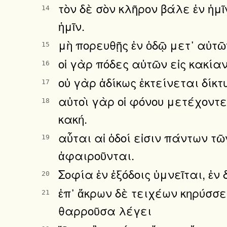
τὸν δὲ σὸν κλῆρον βάλε ἐν ἡμ
14
ἡμῖν.
μὴ πορευθῇς ἐν ὁδῷ μετ᾿ αὐτῶν
15
οἱ γὰρ πόδες αὐτῶν εἰς κακίαν
16
οὐ γὰρ ἀδίκως ἐκτείνεται δίκτ
17
αὐτοὶ γὰρ οἱ φόνου μετέχοντ
18
κακή.
αὗται αἱ ὁδοί εἰσιν πάντων τ
19
ἀφαιροῦνται.
Σοφία ἐν ἐξόδοις ὑμνεῖται, ἐν
20
ἐπ᾿ ἄκρων δὲ τειχέων κηρύσσε
21
θαρροῦσα λέγει