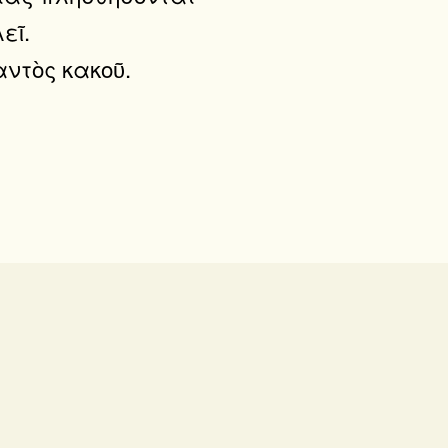
εῖ.
αντὸς κακοῦ.