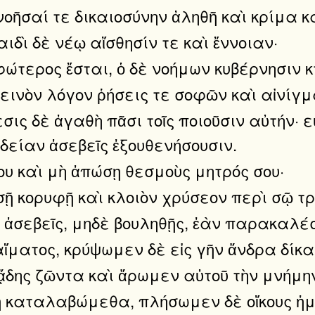
οῆσαί τε δικαιοσύνην ἀληθῆ καὶ κρίμα κ
ιδὶ δὲ νέῳ αἴσθησίν τε καὶ ἔννοιαν·
ώτερος ἔσται, ὁ δὲ νοήμων κυβέρνησιν κ
εινὸν λόγον ῥήσεις τε σοφῶν καὶ αἰνίγμ
ις δὲ ἀγαθὴ πᾶσι τοῖς ποιοῦσιν αὐτήν· ε
δείαν ἀσεβεῖς ἐξουθενήσουσιν.
σου καὶ μὴ ἀπώσῃ θεσμοὺς μητρός σου·
ῇ κορυφῇ καὶ κλοιὸν χρύσεον περὶ σῷ τ
ς ἀσεβεῖς, μηδὲ βουληθῇς, ἐὰν παρακαλέ
ἵματος, κρύψωμεν δὲ εἰς γῆν ἄνδρα δίκα
δης ζῶντα καὶ ἄρωμεν αὐτοῦ τὴν μνήμην 
λῆ καταλαβώμεθα, πλήσωμεν δὲ οἴκους ἡ