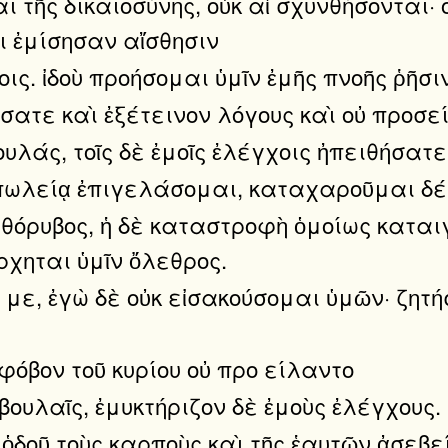
 τῆς δικαιοσύνης, οὐκ αἰ σχυνθήσονται· 
ι ἐμίσησαν αἴσθησιν
ις. ἰδοὺ προήσομαι ὑμῖν ἐμῆς πνοῆς ῥῆσι
ύσατε καὶ ἐξέτεινον λόγους καὶ οὐ προσε
υλάς, τοῖς δὲ ἐμοῖς ἐλέγχοις ἠπειθήσατε
πωλείᾳ ἐπιγελάσομαι, καταχαροῦμαι δέ, 
 θόρυβος, ἡ δὲ καταστροφὴ ὁμοίως καταιγ
ἔρχηται ὑμῖν ὄλεθρος.
με, ἐγὼ δὲ οὐκ εἰσακούσομαι ὑμῶν· ζητήσ
φόβον τοῦ κυρίου οὐ προ είλαντο
βουλαῖς, ἐμυκτήριζον δὲ ἐμοὺς ἐλέγχους.
 ὁδοῦ τοὺς καρποὺς καὶ τῆς ἑαυτῶν ἀσεβ