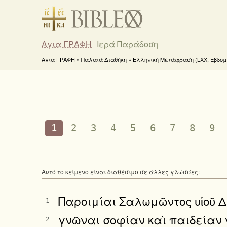
Αγια ΓΡΑΦΗ
Ιερά Παράδοση
Αγια ΓΡΑΦΗ » Παλαιά Διαθήκη » Ελληνική Μετάφραση (LXX, Εβδομήκ
1
2
3
4
5
6
7
8
9
Αυτό το κείμενο είναι διαθέσιμο σε άλλες γλώσσες:
Παροιμίαι Σαλωμῶντος υἱοῦ Δα
1
γνῶναι σοφίαν καὶ παιδείαν 
2