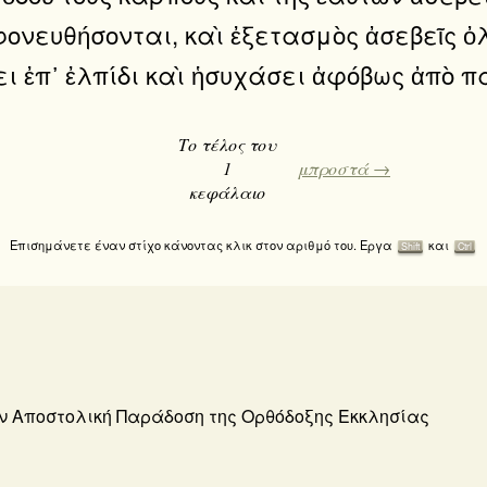
φονευθήσονται, καὶ ἐξετασμὸς ἀσεβεῖς ὀλ
ι ἐπ᾿ ἐλπίδι καὶ ἡσυχάσει ἀφόβως ἀπὸ π
Το τέλος του
1
μπροστά →
κεφάλαιο
Επισημάνετε έναν στίχο κάνοντας κλικ στον αριθμό του. Εργα
και
Shift
Ctrl
την Αποστολική Παράδοση της Ορθόδοξης Εκκλησίας