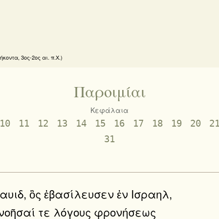
οντα, 3ος-2ος αι. π.Χ.)
Παροιμίαι
Κεφάλαια
10
11
12
13
14
15
16
17
18
19
20
2
31
υιδ, ὃς ἐβασίλευσεν ἐν Ισραηλ,
νοῆσαί τε λόγους φρονήσεως