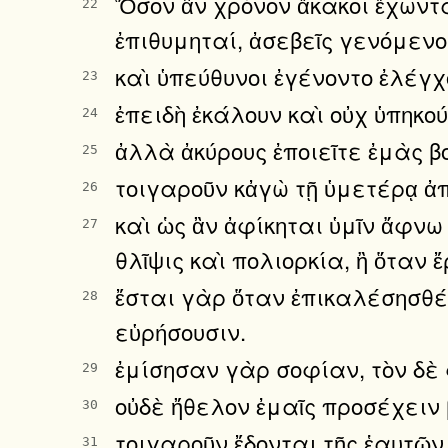
Ὅσον ἂν χρόνον ἄκακοι ἔχωνται
22
ἐπιθυμηταί, ἀσεβεῖς γενόμενο
καὶ ὑπεύθυνοι ἐγένοντο ἐλέγχο
23
ἐπειδὴ ἐκάλουν καὶ οὐχ ὑπηκο
24
ἀλλὰ ἀκύρους ἐποιεῖτε ἐμὰς βο
25
τοιγαροῦν κἀγὼ τῇ ὑμετέρᾳ ἀ
26
καὶ ὡς ἂν ἀφίκηται ὑμῖν ἄφνω
27
θλῖψις καὶ πολιορκία, ἢ ὅταν 
ἔσται γὰρ ὅταν ἐπικαλέσησθέ 
28
εὑρήσουσιν.
ἐμίσησαν γὰρ σοφίαν, τὸν δὲ 
29
οὐδὲ ἤθελον ἐμαῖς προσέχειν 
30
τοιγαροῦν ἔδονται τῆς ἑαυτῶν
31