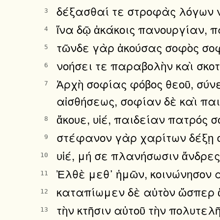
δέξασθαί τε στροφὰς λόγων ν
3
ἵνα δῷ ἀκάκοις πανουργίαν, πα
4
τῶνδε γὰρ ἀκούσας σοφὸς σοφ
5
νοήσει τε παραβολὴν καὶ σκοτ
6
Ἀρχὴ σοφίας φόβος θεοῦ, σύνεσ
7
αἰσθήσεως, σοφίαν δὲ καὶ παι
ἄκουε, υἱέ, παιδείαν πατρός 
8
στέφανον γὰρ χαρίτων δέξῃ σ
9
υἱέ, μή σε πλανήσωσιν ἄνδρε
10
Ἐλθὲ μεθ᾿ ἡμῶν, κοινώνησον α
11
καταπίωμεν δὲ αὐτὸν ὥσπερ ᾅ
12
τὴν κτῆσιν αὐτοῦ τὴν πολυτε
13