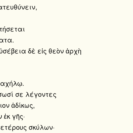
ατευθύνειν,
τήσεται
ατα.
ὐσέβεια δὲ εἰς θεὸν ἀρχὴ
ραχήλῳ.
σωσί σε λέγοντες
ιον ἀδίκως,
ἐκ γῆς·
μετέρους σκύλων·