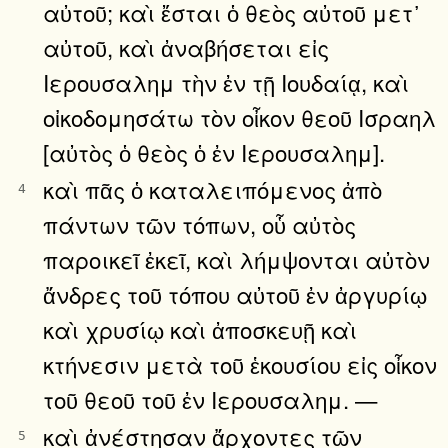
αὐτοῦ; καὶ ἔσται ὁ θεὸς αὐτοῦ μετ᾿
αὐτοῦ, καὶ ἀναβήσεται εἰς
Ιερουσαλημ τὴν ἐν τῇ Ιουδαίᾳ, καὶ
οἰκοδομησάτω τὸν οἶκον θεοῦ Ισραηλ
[αὐτὸς ὁ θεὸς ὁ ἐν Ιερουσαλημ].
καὶ πᾶς ὁ καταλειπόμενος ἀπὸ
4
πάντων τῶν τόπων, οὗ αὐτὸς
παροικεῖ ἐκεῖ, καὶ λήμψονται αὐτὸν
ἄνδρες τοῦ τόπου αὐτοῦ ἐν ἀργυρίῳ
καὶ χρυσίῳ καὶ ἀποσκευῇ καὶ
κτήνεσιν μετὰ τοῦ ἑκουσίου εἰς οἶκον
τοῦ θεοῦ τοῦ ἐν Ιερουσαλημ. —
καὶ ἀνέστησαν ἄρχοντες τῶν
5