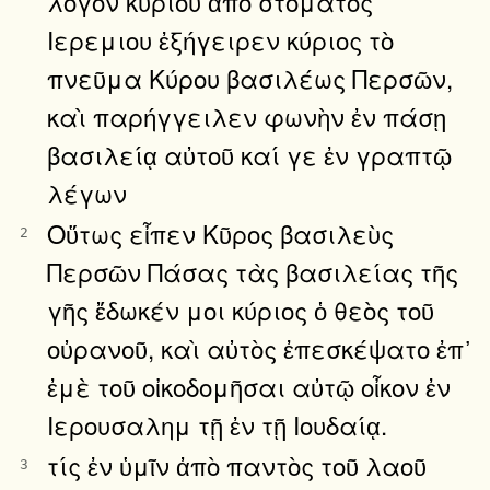
λόγον κυρίου ἀπὸ στόματος
Ιερεμιου ἐξήγειρεν κύριος τὸ
πνεῦμα Κύρου βασιλέως Περσῶν,
καὶ παρήγγειλεν φωνὴν ἐν πάσῃ
βασιλείᾳ αὐτοῦ καί γε ἐν γραπτῷ
λέγων
Οὕτως εἶπεν Κῦρος βασιλεὺς
2
Περσῶν Πάσας τὰς βασιλείας τῆς
γῆς ἔδωκέν μοι κύριος ὁ θεὸς τοῦ
οὐρανοῦ, καὶ αὐτὸς ἐπεσκέψατο ἐπ᾿
ἐμὲ τοῦ οἰκοδομῆσαι αὐτῷ οἶκον ἐν
Ιερουσαλημ τῇ ἐν τῇ Ιουδαίᾳ.
τίς ἐν ὑμῖν ἀπὸ παντὸς τοῦ λαοῦ
3