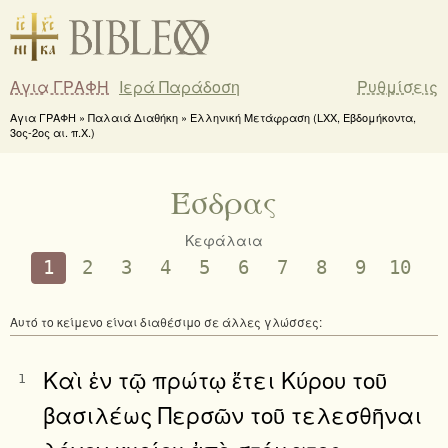
Αγια ΓΡΑΦΗ
Ιερά Παράδοση
Ρυθμίσεις
Αγια ΓΡΑΦΗ » Παλαιά Διαθήκη » Ελληνική Μετάφραση (LXX, Εβδομήκοντα,
3ος-2ος αι. π.Χ.)
Έσδρας
Κεφάλαια
1
2
3
4
5
6
7
8
9
10
Αυτό το κείμενο είναι διαθέσιμο σε άλλες γλώσσες:
Καὶ ἐν τῷ πρώτῳ ἔτει Κύρου τοῦ
1
βασιλέως Περσῶν τοῦ τελεσθῆναι