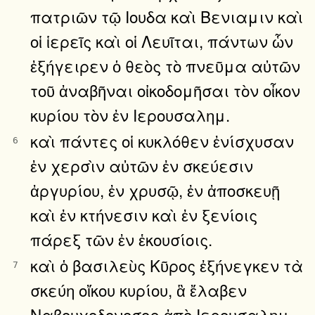
πατριῶν τῷ Ιουδα καὶ Βενιαμιν καὶ
οἱ ἱερεῖς καὶ οἱ Λευῖται, πάντων ὧν
ἐξήγειρεν ὁ θεὸς τὸ πνεῦμα αὐτῶν
τοῦ ἀναβῆναι οἰκοδομῆσαι τὸν οἶκον
κυρίου τὸν ἐν Ιερουσαλημ.
καὶ πάντες οἱ κυκλόθεν ἐνίσχυσαν
6
ἐν χερσὶν αὐτῶν ἐν σκεύεσιν
ἀργυρίου, ἐν χρυσῷ, ἐν ἀποσκευῇ
καὶ ἐν κτήνεσιν καὶ ἐν ξενίοις
πάρεξ τῶν ἐν ἑκουσίοις.
καὶ ὁ βασιλεὺς Κῦρος ἐξήνεγκεν τὰ
7
σκεύη οἴκου κυρίου, ἃ ἔλαβεν
Ναβουχοδονοσορ ἀπὸ Ιερουσαλημ