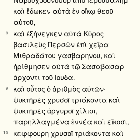
καὶ ἔδωκεν αὐτὰ ἐν οἴκῳ θεοῦ
αὐτοῦ,
καὶ ἐξήνεγκεν αὐτὰ Κῦρος
8
βασιλεὺς Περσῶν ἐπὶ χεῖρα
Μιθραδάτου γασβαρηνου, καὶ
ἠρίθμησεν αὐτὰ τῷ Σασαβασαρ
ἄρχοντι τοῦ Ιουδα.
καὶ οὗτος ὁ ἀριθμὸς αὐτῶν·
9
ψυκτῆρες χρυσοῖ τριάκοντα καὶ
ψυκτῆρες ἀργυροῖ χίλιοι,
παρηλλαγμένα ἐννέα καὶ εἴκοσι,
κεφφουρη χρυσοῖ τριάκοντα καὶ
10