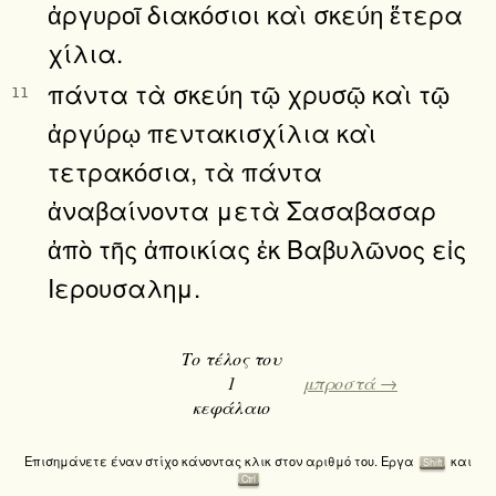
ἀργυροῖ διακόσιοι καὶ σκεύη ἕτερα
χίλια.
πάντα τὰ σκεύη τῷ χρυσῷ καὶ τῷ
11
ἀργύρῳ πεντακισχίλια καὶ
τετρακόσια, τὰ πάντα
ἀναβαίνοντα μετὰ Σασαβασαρ
ἀπὸ τῆς ἀποικίας ἐκ Βαβυλῶνος εἰς
Ιερουσαλημ.
Το τέλος του
1
μπροστά →
κεφάλαιο
Επισημάνετε έναν στίχο κάνοντας κλικ στον αριθμό του. Εργα
και
Shift
Ctrl