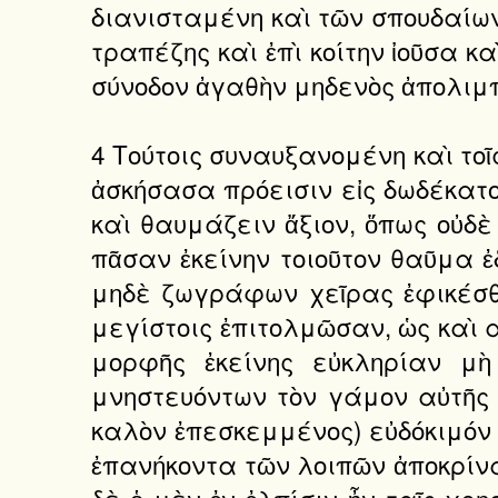
διανισταμένη καὶ τῶν σπουδαίω
τραπέζης καὶ ἐπὶ κοίτην ἰοῦσα κ
σύνοδον ἀγαθὴν μηδενὸς ἀπολιμ
4 Τούτοις συναυξανομένη καὶ τοῖ
ἀσκήσασα πρόεισιν εἰς δωδέκατο
καὶ θαυμάζειν ἄξιον, ὅπως οὐδὲ
πᾶσαν ἐκείνην τοιοῦτον θαῦμα ἐδ
μηδὲ ζωγράφων χεῖρας ἐφικέσθ
μεγίστοις ἐπιτολμῶσαν, ὡς καὶ α
μορφῆς ἐκείνης εὐκληρίαν μὴ
μνηστευόντων τὸν γάμον αὐτῆς τ
καλὸν ἐπεσκεμμένος) εὐδόκιμόν 
ἐπανήκοντα τῶν λοιπῶν ἀποκρίνας
δὲ ὁ μὲν ἐν ἐλπίσιν ἦν ταῖς χρ