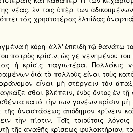
ῆς νέας, ἐν τοῖς ὑπὲρ τῶν ἀδικουμένω
κόπτει τὰς χρηστοτέρας ἐλπίδας ἀναρπάσ
ογμένα ἡ κόρη· ἀλλ' ἐπειδὴ τῷ θανάτῳ το
ῦ πατρὸς κρίσιν, ὡς γε γενημένου τοῦ 
ικίας ἡ κρίσις παγιωτέρα. Πολλάκις 
αμένων διὰ τὸ πολλοὺς εἶναι τοὺς κατ
παράνομον εἶναι μὴ στέργειν τὸν ἅπαξ
αγκάζε σθαι βλέπειν, ἑνὸς ὄντος ἐν τῇ
οσθέντα κατὰ τὴν τῶν γονέων κρίσιν μὴ 
 τῆς ἀναστάσεως ἀπόδημον κρίνειν καὶ
ιν τὴν πίστιν. Τοῖς τοιούτοις λόγοι
υτῇ τῆς ἀγαθῆς κρίσεως φυλακτήριον, τὸ