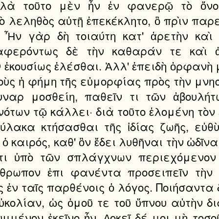
λὰ τοῦτο μὲν ἦν ἐν φανερῷ τὸ ὄν
ὸ λεληθὸς αὐτῇ ἐπεκέκλητο, ὃ πρὶν παρε
. Ἦν γὰρ δὴ τοιαύτη κατ' ἀρετὴν καὶ
ιαφερόντως δὲ τὴν καθαράν τε καὶ ἀ
ἑκουσίως ἑλέσθαι. Ἀλλ' ἐπειδὴ ὀρφανὴ 
ὺς ἡ φήμη τῆς εὐμορφίας πρὸς τὴν μνησ
συναρ μοσθείη, παθεῖν τι τῶν ἀβουλή
ων τῷ κάλλει· διὰ τοῦτο ἑλομένη τὸν 
λακα κτήσασθαι τῆς ἰδίας ζωῆς, εὐθὺ
 ὁ καιρός, καθ' ὃν ἔδει λυθῆναι τὴν ὠδῖν
ἔτι ὑπὸ τῶν σπλάγχνων περιεχόμενον 
ρωπον ἐπι φανέντα προσειπεῖν τὴν 
ς ἐν ταῖς παρθένοις ὁ λόγος. Ποιήσαντα 
εὐκολίαν, ὡς ὁμοῦ τε τοῦ ὕπνου αὐτὴν δ
υμμένον ἐκεῖνο ἦν. ∆οκεῖ δέ μοι μὴ τοσ