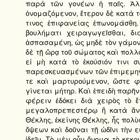
παρὰ τῶν γονέων ἡ παῖς. Ἀλ
ὀνομαζόμενον, ἕτερον δὲ κατὰ τ
τινος ἐπιφανείας ἐπωνομάσθη
βουλήματι χειραγωγεῖσθαι, δ
ἀσπασαμένη, ὡς μηδὲ τὸν γάμον 
δὲ τῇ ὥρᾳ τοῦ σώματος καὶ πολλο
εἰ μὴ κατὰ τὸ ἑκούσιόν τινι 
παρεσκευασμένων τῶν ἐπιμεμηνότ
τε καὶ μαρτυρούμενον, ὥστε φύ
γίνεται μήτηρ. Καὶ ἐπειδὴ παρῆν
φέρειν ἐδόκει διὰ χειρὸς τὸ 
μεγαλοπρεπεστέρῳ ἢ κατὰ ἄνθ
Θέκλης, ἐκείνης Θέκλης, ἧς πολὺ
ὄψεων καὶ δοῦναι τῇ ὠδῖνι τὴν 
ἰδεῖν. Τὸ μὲν οὖν ὄνομα τὸ κεκρ