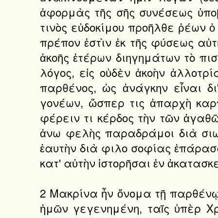
ἀφορμὰς τῆς σῆς συνέσεως ὑποβα
τινὸς εὐδοκίμου προῆλθε ῥέων ὁ 
πρέπον ἐστὶν ἐκ τῆς φύσεως αὐτ
ἀκοῆς ἑτέρων διηγημάτων τὸ πιστ
λόγος, εἰς οὐδὲν ἀκοὴν ἀλλοτρ
παρθένος, ὡς ἀνάγκην εἶναι δι
γονέων, ὥσπερ τις ἀπαρχὴ καρ
φέρειν τι κέρδος τὴν τῶν ἀγαθῶ
ἀνω φελὴς παραδράμοι διὰ σιω
ἑαυτὴν διὰ φιλο σοφίας ἐπάρασα,
κατ' αὐτὴν ἱστορῆσαι ἐν ἀκατασκ
2 Μακρίνα ἦν ὄνομα τῇ παρθένῳ,
ἡμῶν γεγενημένη, ταῖς ὑπὲρ Χ