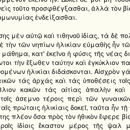
ὶς τοῦτο προσφθέγξασθαι, ἀλλὰ τὸν βίο
ὁμωνυμίας ἐνδείξασθαι.
σης μὲν αὐτῷ καὶ τιθηνοῦ ἰδίας, τὰ δὲ πο
δὲ τὴν τῶν νηπίων ἡλικίαν εὐμαθὴς ἦν τ
 μάθημα, κατ' ἐκεῖνο ἡ φύσις τῆς νέας 
τοι τὴν ἔξωθεν ταύτην καὶ ἐγκύκλιον π
ομένων ἡλικίαι διδάσκονται. Αἰσχρὸν 
ικῶν τὰς ἀρχὰς καὶ τὰς ὑποθέσεις τοῖς
λιον κακῶν τὰς αἰτίας ἁπαλὴν καὶ 
τοῖς ἀσεμνο τέροις περὶ τῶν γυναικῶν
ῖς πρώταις ἡλικίαις δοκεῖ, ταῦτα ἦν τ
ύτης πλέον ὅσα πρὸς τὸν ἠθικὸν ἔφερε β
ιροῖς ἰδίοις ἕκαστον μέρος τῆς ψαλ μ