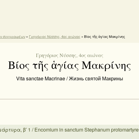
ών συγγραφέων
»
Γρηγόριος Νύσσης, 4ος αιώνας
» Βίος τῆς ἁγίας Μακρίνης
Γρηγόριος Νύσσης, 4ος αιώνας
Βίος τῆς ἁγίας Μακρίνης
Vita sanctae Macrinae / Жизнь святой Макрины
τυρα, βʹ 1 / Encomium in sanctum Stephanum protomartyre