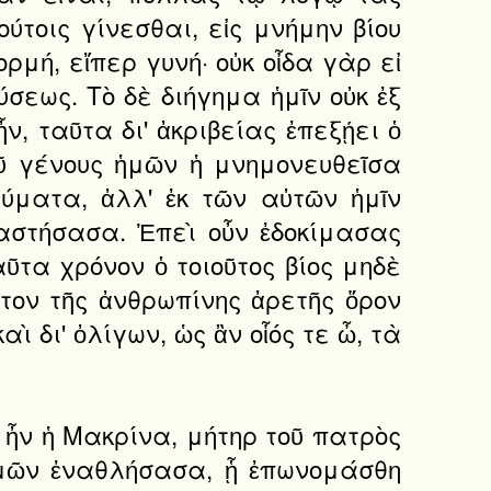
ύτοις γίνεσθαι, εἰς μνήμην βίου
ρμή, εἴπερ γυνή· οὐκ οἶδα γὰρ εἰ
σεως. Τὸ δὲ διήγημα ἡμῖν οὐκ ἐξ
ν, ταῦτα δι' ἀκριβείας ἐπεξῄει ὁ
οῦ γένους ἡμῶν ἡ μνημονευθεῖσα
αύματα, ἀλλ' ἐκ τῶν αὐτῶν ἡμῖν
αστήσασα. Ἐπεὶ οὖν ἐδοκίμασας
ῦτα χρόνον ὁ τοιοῦτος βίος μηδὲ
ον τῆς ἀνθρωπίνης ἀρετῆς ὅρον
 δι' ὀλίγων, ὡς ἂν οἷός τε ὦ, τὰ
 ἦν ἡ Μακρίνα, μήτηρ τοῦ πατρὸς
γμῶν ἐναθλήσασα, ᾗ ἐπωνομάσθη