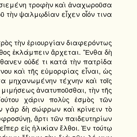
οσιεμένη τροφὴν καὶ ἀναχωροῦσα
οῦ τὴν ψαλμῳδίαν εἶχεν οἷόν τινα
 πρὸς τὴν ἐριουργίαν διαφερόντως
νθος ἐκλάμπειν ἄρχεται. Ἔνθα δὴ
 θανεν οὐδέ τι κατὰ τὴν πατρίδα
ίνου καὶ τῆς εὐμορφίας εἶναι, ὡς
α μηχανωμένην τέχνην καὶ τοῖς
ς μιμήσεως ἀνατυποῦσθαι, τὴν τῆς
Τούτου χάριν πολὺς ἑσμὸς τῶν
ἦν γὰρ δὴ σώφρων καὶ κρίνειν τὸ
ωφροσύνῃ, ἄρτι τῶν παιδευτηρίων
ἴπερ εἰς ἡλικίαν ἔλθοι. Ἐν τούτῳ
σμένων ἕδνων τὴν διὰ τῶν λό γων