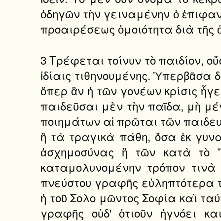
ὁδηγῶν τὴν γειναμένην ὁ ἐπιφανε
προαιρέσεως ὁμοιότητα διὰ τῆς 
3 Τρέφεται τοίνυν τὸ παιδίον, οὔ
ἰδίαις τιθηνουμένης. Ὑπερβᾶσα 
ὅπερ ἂν ἡ τῶν γονέων κρίσις ἦγε
παιδεῦσαι μὲν τὴν παῖδα, μὴ μέν
ποιημάτων αἱ πρῶται τῶν παιδευ
ἢ τὰ τραγικὰ πάθη, ὅσα ἐκ γυνα
ἀσχημοσύνας ἢ τῶν κατὰ τὸ Ἴ
καταμολυνομένην τρόπον τινὰ 
πνεύστου γραφῆς εὐληπτότερα τα
ἡ τοῦ Σολο μῶντος Σοφία καὶ τα
γραφῆς οὐδ' ὁτιοῦν ἠγνόει κα