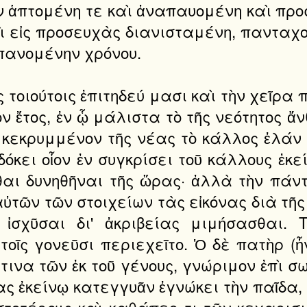
ν ἁπτομένη τε καὶ ἀναπαυομένη καὶ πρ
αὶ εἰς προσευχὰς διανισταμένη, πανταχ
πανομένην χρόνου.
ς τοιούτοις ἐπιτηδεύ μασι καὶ τὴν χεῖρα
ν ἔτος, ἐν ᾧ μάλιστα τὸ τῆς νεότητος ἄ
 κεκρυμμένον τῆς νέας τὸ κάλλος ἐλάν
όκει οἷον ἐν συγκρίσει τοῦ κάλλους ἐκε
αι δυνηθῆναι τῆς ὥρας· ἀλλὰ τὴν πάντ
ὐτῶν τῶν στοιχείων τὰς εἰκόνας διὰ τῆ
 ἰσχῦσαι δι' ἀκριβείας μιμήσασθαι. 
οῖς γονεῦσι περιεχεῖτο. Ὁ δὲ πατὴρ (
τινα τῶν ἐκ τοῦ γένους, γνώριμον ἐπὶ σ
 ἐκείνῳ κατεγγυᾶν ἐγνώκει τὴν παῖδα, ε
ηστοτέραις καὶ καθάπερ τι τῶν κεχαρι