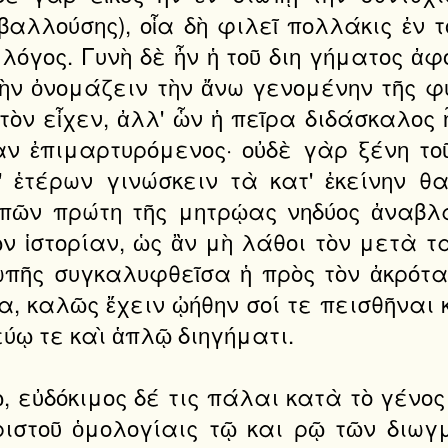
λλούσης), οἷα δὴ φιλεῖ πολλάκις ἐν το
λόγος. Γυνὴ δὲ ἦν ἡ τοῦ διη γήματος ἀφο
ὴν ὀνομάζειν τὴν ἄνω γενομένην τῆς φύ
ὸν εἶχεν, ἀλλ' ὧν ἡ πεῖρα διδάσκαλος ἦ
ίαν ἐπιμαρτυρόμενος· οὐδὲ γὰρ ξένη τ
' ἑτέρων γινώσκειν τὰ κατ' ἐκείνην θ
πῶν πρώτη τῆς μητρῴας νηδύος ἀναβλ
ν ἱστορίαν, ὡς ἂν μὴ λάθοι τὸν μετὰ τα
πῆς συγκαλυφθεῖσα ἡ πρὸς τὸν ἀκρότατ
 καλῶς ἔχειν ᾠήθην σοί τε πεισθῆναι καὶ
εύῳ τε καὶ ἁπλῷ διηγήματι.
 εὐδόκιμος δέ τις πάλαι κατὰ τὸ γένος
ριστοῦ ὁμολογίαις τῷ και ρῷ τῶν διω