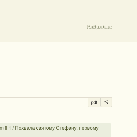
Ρυθμίσεις
pdf
m ii 1 / Похвала святому Стефану, первому