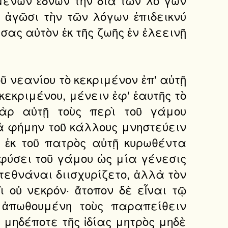
ν ἀγῶσι τὴν τῶν λόγων ἐπιδεικνύ
ας αὐτὸν ἐκ τῆς ζωῆς ἐν ἐλεεινῇ
ῦ νεανίου τὸ κεκριμένον ἐπ' αὐτῇ
κεκριμένου, μένειν ἐφ' ἑαυτῆς τὸ
γὰρ αὐτῇ τοὺς περὶ τοῦ γάμου
ὰ φήμην τοῦ κάλλους μνηστεύειν
 ἐκ τοῦ πατρὸς αὐτῇ κυρωθέντα
 φύσει τοῦ γάμου ὡς μία γένεσις
τεθνάναι διισχυρίζετο, ἀλλὰ τὸν
 οὐ νεκρόν· ἄτοπον δὲ εἶναι τῷ
ς ἀπωθουμένη τοὺς παραπείθειν
 μηδέποτε τῆς ἰδίας μητρὸς μηδὲ