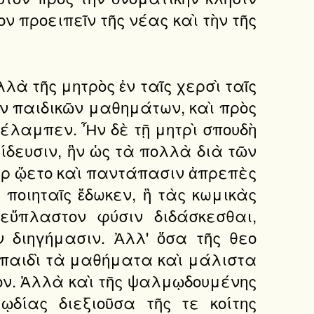
ν προειπεῖν τῆς νέας καὶ τὴν τῆς
λλὰ τῆς μητρὸς ἐν ταῖς χερσὶ ταῖς
ῶν παιδικῶν μαθημάτων, καὶ πρὸς
διέλαμπεν. Ἦν δὲ τῇ μητρὶ σπουδὴ
αίδευσιν, ἣν ὡς τὰ πολλὰ διὰ τῶν
γὰρ ᾤετο καὶ παντάπασιν ἀπρεπὲς
 ποιηταῖς ἔδωκεν, ἢ τὰς κωμικὰς
εὔπλαστον φύσιν διδάσκεσθαι,
 διηγήμασιν. Ἀλλ' ὅσα τῆς θεο
ῇ παιδὶ τὰ μαθήματα καὶ μάλιστα
ίον. Ἀλλὰ καὶ τῆς ψαλμῳδουμένης
ῳδίας διεξιοῦσα τῆς τε κοίτης