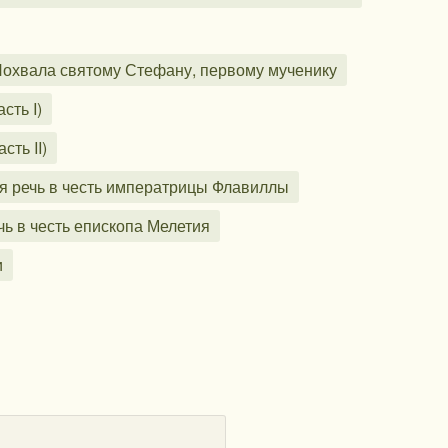
Похвала святому Стефану, первому мученику
сть I)
сть II)
ная речь в честь императрицы Флавиллы
чь в честь епископа Мелетия
и