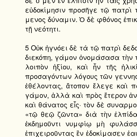
εὐδοκίμησιν προσῆγε τῷ πατρὶ τ
μενος δύναμιν. Ὁ δὲ φθόνος ἐπι
τῇ νεότητι.
5 Οὐκ ἠγνόει δὲ τὰ τῷ πατρὶ δεδ
διεκόπη, γάμον ὀνομάσασα τὴν το
λοιπὸν ἠξίου, καὶ ἦν τῆς ἡλ
προσαγόντων λόγους τῶν γεννησ
ἐθέλοντας, ἄτοπον ἔλεγε καὶ 
γάμον, ἀλλὰ καὶ πρὸς ἕτερον ἀν
καὶ θάνατος εἷς· τὸν δὲ συναρμ
«τῷ θεῷ ζῶντα» διὰ τὴν ἐλπίδα
ἐκδημοῦντι νυμφίῳ μὴ φυλάσσε
ἐπιχειροῦντας ἓν ἐδοκίμασεν ἑα