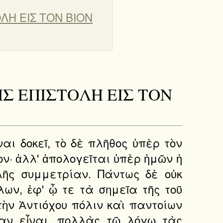
ΟΛΗ ΕΙΣ ΤΟΝ ΒΙΟΝ
ΣΗΣ ΕΠΙΣΤΟΛΗ ΕΙΣ ΤΟΝ
ναι δοκεῖ, τὸ δὲ πλῆθος ὑπὲρ τὸν
ν· ἀλλ' ἀπολογεῖται ὑπὲρ ἡμῶν ἡ
λῆς συμμετρίαν. Πάντως δὲ οὐκ
λων, ἐφ' ᾧ τε τὰ σημεῖα τῆς τοῦ
 τὴν Ἀντιόχου πόλιν καὶ παντοίων
ίαν εἶναι, πολλὰς τῷ λόγῳ τὰς