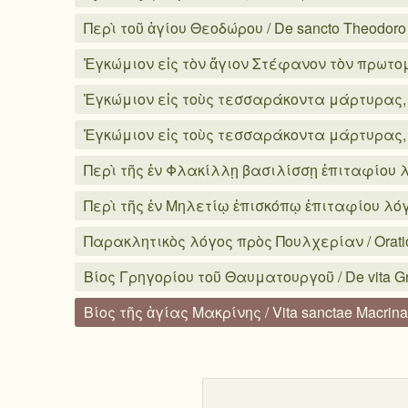
Περὶ τοῦ ἁγίου Θεοδώρου / De sancto Theodoro
Ἐγκώμιον εἰς τὸν ἅγιον Στέφανον τὸν πρωτομά
Ἐγκώμιον εἰς τοὺς τεσσαράκοντα μάρτυρας, αʹ /
Ἐγκώμιον εἰς τοὺς τεσσαράκοντα μάρτυρας, βʹ / 
Περὶ τῆς ἐν Φλακίλλῃ βασιλίσσῃ ἐπιταφίου λόγο
Περὶ τῆς ἐν Μηλετίῳ ἐπισκόπῳ ἐπιταφίου λόγου 
Παρακλητικὸς λόγος πρὸς Πουλχερίαν / Oratio 
Βίος Γρηγορίου τοῦ Θαυματουργοῦ / De vita Gr
Βίος τῆς ἁγίας Μακρίνης / Vita sanctae Macrin