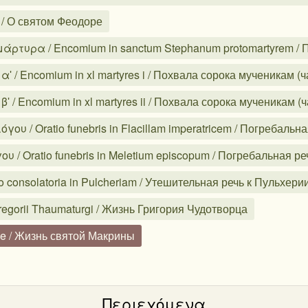
 / О святом Феодоре
ρτυρα / Encomium in sanctum Stephanum protomartyrem / 
 Encomium in xl martyres i / Похвала сорока мученикам (ча
Encomium in xl martyres ii / Похвала сорока мученикам (ча
υ / Oratio funebris in Flacillam imperatricem / Погребаль
/ Oratio funebris in Meletium episcopum / Погребальная ре
consolatoria in Pulcheriam / Утешительная речь к Пульхери
egorii Thaumaturgi / Жизнь Григория Чудотворца
ae / Жизнь святой Макрины
Περιεχόμενα