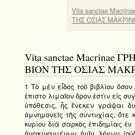
Vita sanctae Macr
ΤΗΣ ΟΣΙΑΣ ΜΑΚΡΙΝ
Vita sanctae Macrina
ΒΙΟΝ ΤΗΣ ΟΣΙΑΣ ΜΑΚ
1 Τὸ μὲν εἶδος τοῦ βιβλίου ὅσον
ἐπιστο λιμαῖον ὅρον ἐστὶν εἰς 
ὑπόθεσις, ἧς ἕνεκεν γράψαι δ
ἀμνημονεῖς τῆς συντυχίας, ὅτε 
κυρίου διὰ σαρκὸς ἐπιδημίας ἐν 
ἀνακινουμένων ἡμῖν λόγων (οὐ