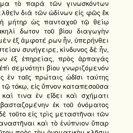
ομα τὸ παρὰ τῶν γινωσκόντων
λθεῖν διὰ τῶν ὠδίνων εἰς φῶς ἔκ
 ἡ μήτηρ ὡς πανταχοῦ τῷ θείῳ
κηλί δωτον τοῦ βίου διαγωγὴν
μὲν ἐξ ἀμφοτέ ρων ἦν, ὑπερήνθει
τείαν συνήγειρε, κίνδυνος δὲ ἦν,
των ἐξ ἐπηρείας, πρὸς ἁρπαγὰς
ἐπὶ σεμνότητι βίου γνωριζόμενόν
ς ἐν ταῖς πρώταις ὠδῖσι ταύτης
α τῷ τόκῳ, εἰς ὕπνον καταπεσοῦσα
καί τινα ἐν εἴδει καὶ σχήματι
βασταζομένην ἐκ τοῦ ὀνόματος
δὲ τοῦτο εἰς τρὶς μεταστῆναι τῶν
ιαναστῆναι καὶ τὸ ἐνύπνιον ὕπαρ
οῦτον πρὸς τὴν ὀνοματικὴν κλῆσιν