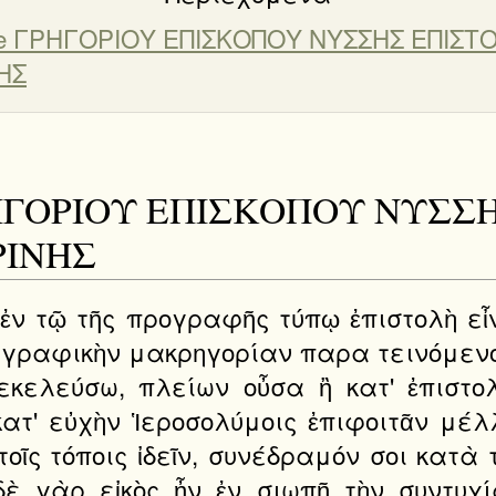
inae ΓΡΗΓΟΡΙΟΥ ΕΠΙΣΚΟΠΟΥ ΝΥΣΣΗΣ ΕΠΙΣΤ
ΗΣ
e ΓΡΗΓΟΡΙΟΥ ΕΠΙΣΚΟΠΟΥ ΝΥΣ
ΡΙΝΗΣ
 ἐν τῷ τῆς προγραφῆς τύπῳ ἐπιστολὴ εἶ
συγγραφικὴν μακρηγορίαν παρα τεινόμενο
ιεκελεύσω, πλείων οὖσα ἢ κατ' ἐπιστο
κατ' εὐχὴν Ἱεροσολύμοις ἐπιφοιτᾶν μέλ
τοῖς τόποις ἰδεῖν, συνέδραμόν σοι κατὰ
δὲ γὰρ εἰκὸς ἦν ἐν σιωπῇ τὴν συντυχ