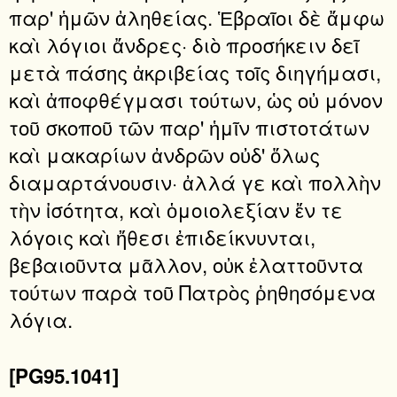
παρ' ἡμῶν ἀληθείας. Ἑβραῖοι δὲ ἄμφω
καὶ λόγιοι ἄνδρες· διὸ προσήκειν δεῖ
μετὰ πάσης ἀκριβείας τοῖς διηγήμασι,
καὶ ἀποφθέγμασι τούτων, ὡς οὐ μόνον
τοῦ σκοποῦ τῶν παρ' ἡμῖν πιστοτάτων
καὶ μακαρίων ἀνδρῶν οὐδ' ὅλως
διαμαρτάνουσιν· ἀλλά γε καὶ πολλὴν
τὴν ἰσότητα, καὶ ὁμοιολεξίαν ἔν τε
λόγοις καὶ ἤθεσι ἐπιδείκνυνται,
βεβαιοῦντα μᾶλλον, οὐκ ἐλαττοῦντα
τούτων παρὰ τοῦ Πατρὸς ῥηθησόμενα
λόγια.
[PG95.1041]