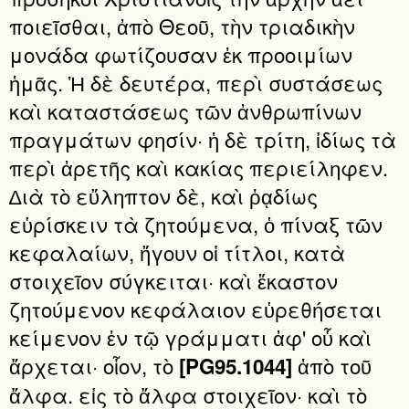
ποιεῖσθαι, ἀπὸ Θεοῦ, τὴν τριαδικὴν
μονάδα φωτίζουσαν ἐκ προοιμίων
ἡμᾶς. Ἡ δὲ δευτέρα, περὶ συστάσεως
καὶ καταστάσεως τῶν ἀνθρωπίνων
πραγμάτων φησίν· ἡ δὲ τρίτη, ἰδίως τὰ
περὶ ἀρετῆς καὶ κακίας περιείληφεν.
∆ιὰ τὸ εὔληπτον δὲ, καὶ ῥᾳδίως
εὑρίσκειν τὰ ζητούμενα, ὁ πίναξ τῶν
κεφαλαίων, ἤγουν οἱ τίτλοι, κατὰ
στοιχεῖον σύγκειται· καὶ ἕκαστον
ζητούμενον κεφάλαιον εὑρεθήσεται
κείμενον ἐν τῷ γράμματι ἀφ' οὗ καὶ
ἄρχεται· οἷον, τὸ
ἀπὸ τοῦ
[PG95.1044]
ἄλφα. εἰς τὸ ἄλφα στοιχεῖον· καὶ τὸ