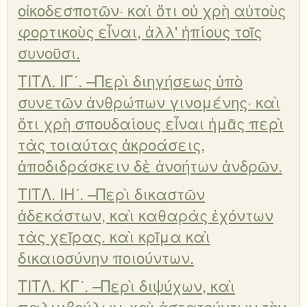
οἰκοδεσποτῶν· καὶ ὅτι οὐ χρὴ αὐτοὺς
φορτικοὺς εἶναι, ἀλλ' ἠπίους τοῖς
συνοῦσι.
ΤΙΤΛ. ΙΓʹ. –Περὶ διηγήσεως ὑπὸ
συνετῶν ἀνθρώπων γινομένης· καὶ
ὅτι χρὴ σπουδαίους εἶναι ἡμᾶς περὶ
τὰς τοιαύτας ἀκροάσεις,
ἀποδιδράσκειν δὲ ἀνοήτων ἀνδρῶν.
ΤΙΤΛ. ΙΗʹ. –Περὶ δικαστῶν
ἀδεκάστων, καὶ καθαρὰς ἐχόντων
τὰς χεῖρας. καὶ κρῖμα καὶ
δικαιοσύνην ποιούντων.
ΤΙΤΛ. ΚΓʹ. –Περὶ διψύχων, καὶ
παλιμβούλων, καὶ ἀστατούντων τὴν