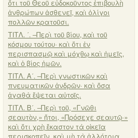
ὅτι τοῦ Θεοῦ εὐδοκοῦντος ἐπιβουλὴ
ἀνθρώπων ἀσθενεῖ, καὶ ὀλίγοι
πολλῶν κρατοῦσι.
ΤΙΤΛ. ʹ. –Περὶ τοῦ βίου, καὶ τοῦ
κόσμου τούτου· καὶ ὅτι ἐν
περισπασμῷ καὶ μόχθῳ καὶ ἡμεῖς,
καὶ ὁ βίος ἡμῶν.
ΤΙΤΛ. Αʹ. –Περὶ γνωστικῶν καὶ
πνευματικῶν ἀνδρῶν· καὶ ὅσα
ἀγαθὰ ἕψεται αὐτοῖς.
ΤΙΤΛ. Βʹ. –Περὶ τοῦ, «Γνῶθι
σεαυτὸν,» ἤτοι, «Πρόσεχε σεαυτῷ·»
καὶ ὅτι χρὴ ἕκαστον τὰ οἰκεῖα
περισκοπεῖν, καὶ μὴ τὰ ἀλλότρια