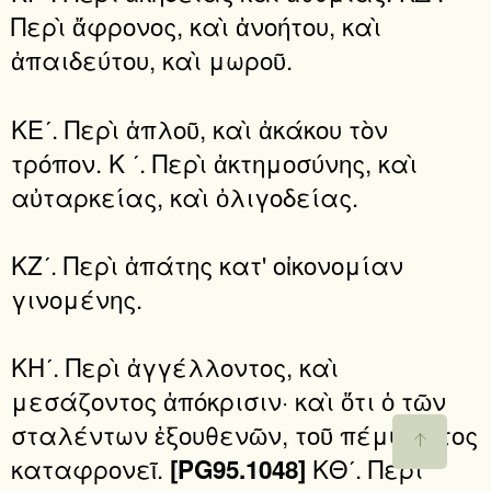
Περὶ ἄφρονος, καὶ ἀνοήτου, καὶ
ἀπαιδεύτου, καὶ μωροῦ.
ΚΕʹ. Περὶ ἁπλοῦ, καὶ ἀκάκου τὸν
τρόπον. Κ ʹ. Περὶ ἀκτημοσύνης, καὶ
αὐταρκείας, καὶ ὀλιγοδείας.
ΚΖʹ. Περὶ ἀπάτης κατ' οἰκονομίαν
γινομένης.
ΚΗʹ. Περὶ ἀγγέλλοντος, καὶ
μεσάζοντος ἀπόκρισιν· καὶ ὅτι ὁ τῶν
σταλέντων ἐξουθενῶν, τοῦ πέμψαντος
καταφρονεῖ.
ΚΘʹ. Περὶ
[PG95.1048]