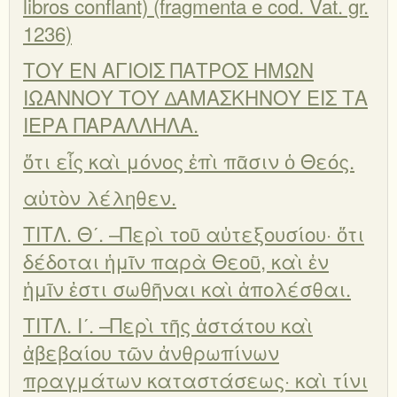
libros conflant) (fragmenta e cod. Vat. gr.
1236)
ΤΟΥ ΕΝ ΑΓΙΟΙΣ ΠΑΤΡΟΣ ΗΜΩΝ
ΙΩΑΝΝΟΥ ΤΟΥ ∆ΑΜΑΣΚΗΝΟΥ ΕΙΣ ΤΑ
ΙΕΡΑ ΠΑΡΑΛΛΗΛΑ.
ὅτι εἷς καὶ μόνος ἐπὶ πᾶσιν ὁ Θεός.
αὐτὸν λέληθεν.
ΤΙΤΛ. Θʹ. –Περὶ τοῦ αὐτεξουσίου· ὅτι
δέδοται ἡμῖν παρὰ Θεοῦ, καὶ ἐν
ἡμῖν ἐστι σωθῆναι καὶ ἀπολέσθαι.
ΤΙΤΛ. Ιʹ. –Περὶ τῆς ἀστάτου καὶ
ἀβεβαίου τῶν ἀνθρωπίνων
πραγμάτων καταστάσεως· καὶ τίνι