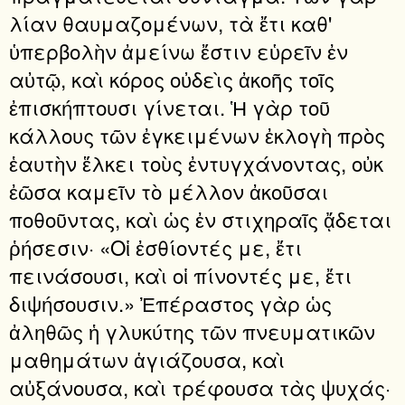
λίαν θαυμαζομένων, τὰ ἔτι καθ'
ὑπερβολὴν ἀμείνω ἔστιν εὑρεῖν ἐν
αὐτῷ, καὶ κόρος οὐδεὶς ἀκοῆς τοῖς
ἐπισκήπτουσι γίνεται. Ἡ γὰρ τοῦ
κάλλους τῶν ἐγκειμένων ἐκλογὴ πρὸς
ἑαυτὴν ἕλκει τοὺς ἐντυγχάνοντας, οὐκ
ἐῶσα καμεῖν τὸ μέλλον ἀκοῦσαι
ποθοῦντας, καὶ ὡς ἐν στιχηραῖς ᾄδεται
ῥήσεσιν· «Οἱ ἐσθίοντές με, ἔτι
πεινάσουσι, καὶ οἱ πίνοντές με, ἔτι
διψήσουσιν.» Ἐπέραστος γὰρ ὡς
ἀληθῶς ἡ γλυκύτης τῶν πνευματικῶν
μαθημάτων ἁγιάζουσα, καὶ
αὐξάνουσα, καὶ τρέφουσα τὰς ψυχάς·