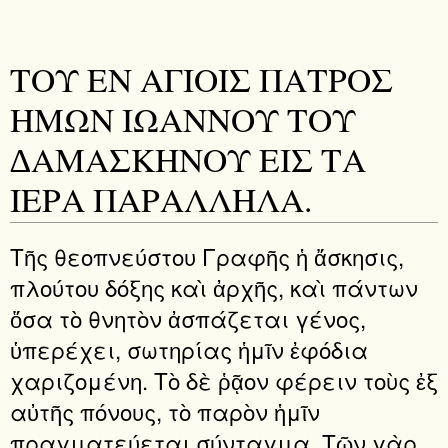
ΤΟΥ ΕΝ ΑΓΙΟΙΣ ΠΑΤΡΟΣ
ΗΜΩΝ ΙΩΑΝΝΟΥ ΤΟΥ
∆ΑΜΑΣΚΗΝΟΥ ΕΙΣ ΤΑ
ΙΕΡΑ ΠΑΡΑΛΛΗΛΑ.
Τῆς θεοπνεύστου Γραφῆς ἡ ἄσκησις,
πλούτου δόξης καὶ ἀρχῆς, καὶ πάντων
ὅσα τὸ θνητὸν ἀσπάζεται γένος,
ὑπερέχει, σωτηρίας ἡμῖν ἐφόδια
χαριζομένη. Τὸ δὲ ῥᾷον φέρειν τοὺς ἐξ
αὐτῆς πόνους, τὸ παρὸν ἡμῖν
πραγματεύεται σύνταγμα. Τῶν γὰρ