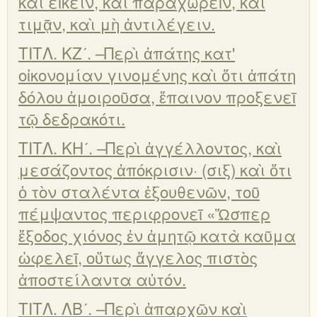
καὶ εἴκειν, καὶ παραχωρεῖν, καὶ
τιμᾷν, καὶ μὴ ἀντιλέγειν.
ΤΙΤΛ. ΚΖʹ. –Περὶ ἀπάτης κατ'
οἰκονομίαν γινομένης καὶ ὅτι ἀπάτη
δόλου ἀμοιροῦσα, ἔπαινον προξενεῖ
τῷ δεδρακότι.
ΤΙΤΛ. ΚΗʹ. –Περὶ ἀγγέλλοντος, καὶ
μεσάζοντος ἀπόκρισιν· (σιξ) καὶ ὅτι
ὁ τὸν σταλέντα ἐξουθενῶν, τοῦ
πέμψαντος περιφρονεῖ «Ὥσπερ
ἔξοδος χιόνος ἐν ἀμητῷ κατὰ καῦμα
ὠφελεῖ, οὕτως ἄγγελος πιστὸς
ἀποστείλαντα αὐτόν.
ΤΙΤΛ. ΛΒʹ. –Περὶ ἀπαρχῶν καὶ