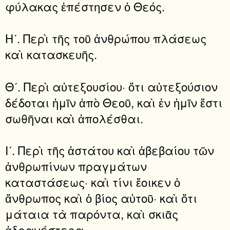
φύλακας ἐπέστησεν ὁ Θεός.
Ηʹ. Περὶ τῆς τοῦ ἀνθρώπου πλάσεως
καὶ κατασκευῆς.
Θʹ. Περὶ αὐτεξουσίου· ὅτι αὐτεξούσιον
δέδοται ἡμῖν ἀπὸ Θεοῦ, καὶ ἐν ἡμῖν ἔστι
σωθῆναι καὶ ἀπολέσθαι.
Ιʹ. Περὶ τῆς ἀστάτου καὶ ἀβεβαίου τῶν
ἀνθρωπίνων πραγμάτων
καταστάσεως· καὶ τίνι ἔοικεν ὁ
ἄνθρωπος καὶ ὁ βίος αὐτοῦ· καὶ ὅτι
μάταια τὰ παρόντα, καὶ σκιᾶς
ἀδρανέστερα.