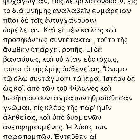
ψυχαγωγίαν, τοῖς δὲ φιλοπονοῦσιν, εἰς
τὸ διὰ μνήμης ἀναλαβεῖν εὐμάρειαν·
πᾶσι δὲ τοῖς ἐντυγχάνουσιν,
ὠφέλειαν. Καὶ εἰ μὲν καλῶς καὶ
προσηκόντως συντέτακται, τοῦτο τῆς
ἄνωθεν ὑπάρχει ῥοπῆς. Εἰ δὲ
βαναύσως, καὶ οὐ λίαν εὐστόχως,
τοῦτο τὸ τῆς ἐμῆς ἀσθενείας. Ὄνομα
τῷ ὅλῳ συντάγματι τὰ ἱερά. Ἰστέον δὲ
ὡς καὶ ἀπὸ τῶν τοῦ Φίλωνος καὶ
Ἰωσήππου συνταγμάτων ἠθροίσθησαν
γνῶμαι, εἰς κλέος τῆς παρ' ἡμῖν
ἀληθείας, καὶ ὑπὸ δυσμενῶν
ἀνευφημουμένης. Ἡ λύσις τῶν
παραπομπῶν. Ἐντεῦθεν αἱ