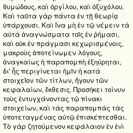
θυμώδους, καὶ ὀργίλου, καὶ ὀξυχόλου.
Καὶ ταῦτα γὰρ πάντα ἐν τῇ θεωρίᾳ
ὑπάρχουσι. Καὶ ἵνα μὴ ἐν τῷ νέμειν τὰ
αὐτὰ ἀναγνώσματα τοῖς ἐν ῥήμασι,
καὶ οὐκ ἐν πράγμασι κεχωρισμένοις,
μακροὺς ἀποτείνωμεν λόγους,
ἀναγκαίως ἡ παραπομπὴ ἐξηύρηται,
δι' ἧς περιγίνεται ἡμῖν ἡ κατὰ
στοιχεῖον τῶν τίτλων, ἤγουν τῶν
κεφαλαίων, ἔκθεσις. Προσήκει τοίνυν
τοὺς ἐντυγχάνοντας τῷ πίνακι
στοιχείων, καὶ τὰς παραπομπὰς τὰς
ὑποτεταγμένας αὐτῷ ἐπισκέπτεσθαι.
Τὸ γὰρ ζητούμενον κεφάλαιον ἐν ἑνὶ