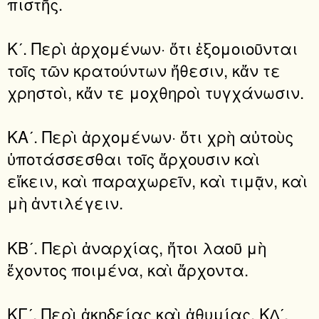
πιστῆς.
Κʹ. Περὶ ἀρχομένων· ὅτι ἐξομοιοῦνται
τοῖς τῶν κρατούντων ἤθεσιν, κἄν τε
χρηστοὶ, κἄν τε μοχθηροὶ τυγχάνωσιν.
ΚΑʹ. Περὶ ἀρχομένων· ὅτι χρὴ αὐτοὺς
ὑποτάσσεσθαι τοῖς ἄρχουσιν καὶ
εἴκειν, καὶ παραχωρεῖν, καὶ τιμᾷν, καὶ
μὴ ἀντιλέγειν.
ΚΒʹ. Περὶ ἀναρχίας, ἤτοι λαοῦ μὴ
ἔχοντος ποιμένα, καὶ ἄρχοντα.
ΚΓʹ. Περὶ ἀκηδείας καὶ ἀθυμίας. Κ∆ʹ.