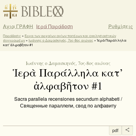
Αγια ΓΡΑΦΗ
Ιερά Παράδοση
Ρυθμίσεις
Παράδοσις
»
Έργα των αρχαίων αγίων πατέρων και εκκλησιαστικών
συγγραφέων
»
Ιωάννης ο Δαμασκηνός, 7ος-8ος αιώνας
» Ἱερὰ Παράλληλα
κατ’ ἀλφαβῆτον #1
Ιωάννης ο Δαμασκηνός, 7ος-8ος αιώνας
Ἱερὰ Παράλληλα κατ’
ἀλφαβῆτον #1
Sacra parallela recensiones secundum alphabeti /
Священные параллели, свод по алфавиту
pdf