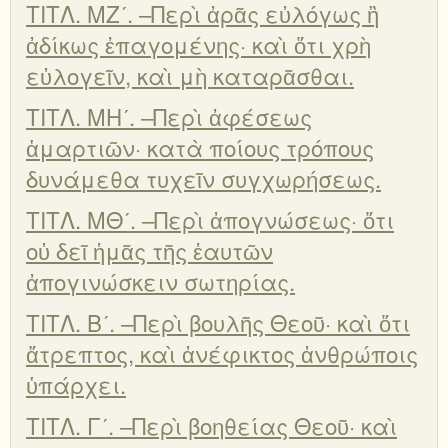
ΤΙΤΛ. ΜΖʹ. –Περὶ ἀρᾶς εὐλόγως ἢ
ἀδίκως ἐπαγομένης· καὶ ὅτι χρὴ
εὐλογεῖν, καὶ μὴ καταρᾶσθαι.
ΤΙΤΛ. ΜΗʹ. –Περὶ ἀφέσεως
ἁμαρτιῶν· κατὰ ποίους τρόπους
δυνάμεθα τυχεῖν συγχωρήσεως.
ΤΙΤΛ. ΜΘʹ. –Περὶ ἀπογνώσεως· ὅτι
οὐ δεῖ ἡμᾶς τῆς ἑαυτῶν
ἀπογινώσκειν σωτηρίας.
ΤΙΤΛ. Βʹ. –Περὶ βουλῆς Θεοῦ· καὶ ὅτι
ἄτρεπτος, καὶ ἀνέφικτος ἀνθρώποις
ὑπάρχει.
ΤΙΤΛ. Γʹ. –Περὶ βοηθείας Θεοῦ· καὶ