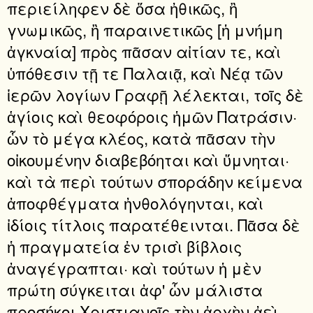
περιείληφεν δὲ ὅσα ἠθικῶς, ἢ
γνωμικῶς, ἢ παραινετικῶς [ἡ μνήμη
ἀγκναία] πρὸς πᾶσαν αἰτίαν τε, καὶ
ὑπόθεσιν τῇ τε Παλαιᾷ, καὶ Νέᾳ τῶν
ἱερῶν λογίων Γραφῇ λέλεκται, τοῖς δὲ
ἁγίοις καὶ θεοφόροις ἡμῶν Πατράσιν·
ὧν τὸ μέγα κλέος, κατὰ πᾶσαν τὴν
οἰκουμένην διαβεβόηται καὶ ὕμνηται·
καὶ τὰ περὶ τούτων σποράδην κείμενα
ἀποφθέγματα ἠνθολόγηνται, καὶ
ἰδίοις τίτλοις παρατέθεινται. Πᾶσα δὲ
ἡ πραγματεία ἐν τρισὶ βίβλοις
ἀναγέγραπται· καὶ τούτων ἡ μὲν
πρώτη σύγκειται ἀφ' ὧν μάλιστα
προσήκοι Χριστιανοῖς τὴν ἀρχὴν ἀεὶ