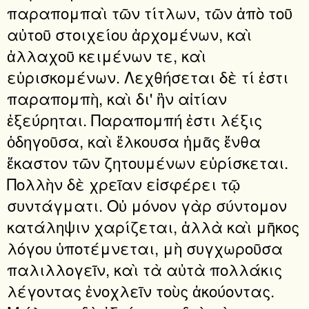
παραπομπαὶ τῶν τίτλων, τῶν ἀπὸ τοῦ
αὐτοῦ στοιχείου ἀρχομένων, καὶ
ἀλλαχοῦ κειμένων τε, καὶ
εὑρισκομένων. Λεχθήσεται δὲ τί ἐστι
παραπομπὴ, καὶ δι' ἣν αἰτίαν
ἐξεύρηται. Παραπομπή ἐστι λέξις
ὁδηγοῦσα, καὶ ἕλκουσα ἡμᾶς ἔνθα
ἕκαστον τῶν ζητουμένων εὑρίσκεται.
Πολλὴν δὲ χρεῖαν εἰσφέρει τῷ
συντάγματι. Οὐ μόνον γὰρ σύντομον
κατάληψιν χαρίζεται, ἀλλὰ καὶ μῆκος
λόγου ὑποτέμνεται, μὴ συγχωροῦσα
παλιλλογεῖν, καὶ τὰ αὐτὰ πολλάκις
λέγοντας ἐνοχλεῖν τοὺς ἀκούοντας.