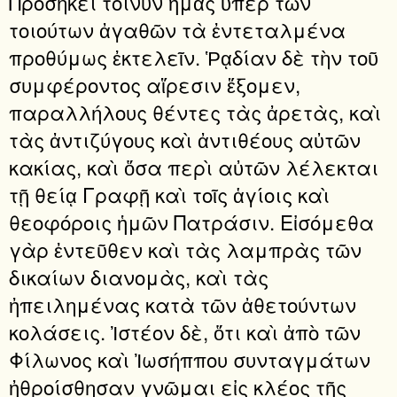
Προσήκει τοίνυν ἡμᾶς ὑπὲρ τῶν
τοιούτων ἀγαθῶν τὰ ἐντεταλμένα
προθύμως ἐκτελεῖν. Ῥᾳδίαν δὲ τὴν τοῦ
συμφέροντος αἵρεσιν ἕξομεν,
παραλλήλους θέντες τὰς ἀρετὰς, καὶ
τὰς ἀντιζύγους καὶ ἀντιθέους αὐτῶν
κακίας, καὶ ὅσα περὶ αὐτῶν λέλεκται
τῇ θείᾳ Γραφῇ καὶ τοῖς ἁγίοις καὶ
θεοφόροις ἡμῶν Πατράσιν. Εἰσόμεθα
γὰρ ἐντεῦθεν καὶ τὰς λαμπρὰς τῶν
δικαίων διανομὰς, καὶ τὰς
ἠπειλημένας κατὰ τῶν ἀθετούντων
κολάσεις. Ἰστέον δὲ, ὅτι καὶ ἀπὸ τῶν
Φίλωνος καὶ Ἰωσήππου συνταγμάτων
ἠθροίσθησαν γνῶμαι εἰς κλέος τῆς