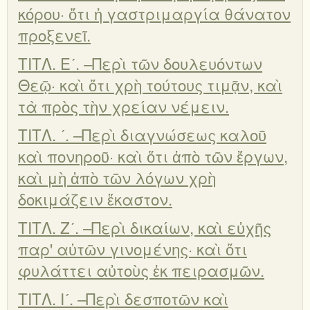
κόρου· ὅτι ἡ γαστριμαργία θάνατον
προξενεῖ.
ΤΙΤΛ. Εʹ. –Περὶ τῶν δουλευόντων
Θεῷ· καὶ ὅτι χρὴ τούτους τιμᾷν, καὶ
τὰ πρὸς τὴν χρείαν νέμειν.
ΤΙΤΛ. ʹ. –Περὶ διαγνώσεως καλοῦ
καὶ πονηροῦ· καὶ ὅτι ἀπὸ τῶν ἔργων,
καὶ μὴ ἀπὸ τῶν λόγων χρὴ
δοκιμάζειν ἕκαστον.
ΤΙΤΛ. Ζʹ. –Περὶ δικαίων, καὶ εὐχῆς
παρ' αὐτῶν γινομένης· καὶ ὅτι
φυλάττει αὐτοὺς ἐκ πειρασμῶν.
ΤΙΤΛ. Ιʹ. –Περὶ δεσποτῶν καὶ