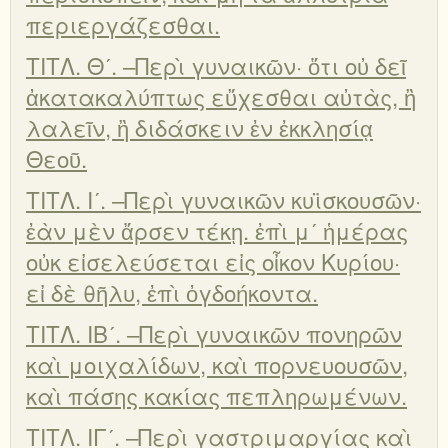
περιεργάζεσθαι.
ΤΙΤΛ. Θʹ. –Περὶ γυναικῶν· ὅτι οὐ δεῖ
ἀκατακαλύπτως εὔχεσθαι αὐτὰς, ἢ
λαλεῖν, ἢ διδάσκειν ἐν ἐκκλησίᾳ
Θεοῦ.
ΤΙΤΛ. Ιʹ. –Περὶ γυναικῶν κυϊσκουσῶν·
ἐὰν μὲν ἄρσεν τέκῃ. ἐπὶ μʹ ἡμέρας
οὐκ εἰσελεύσεται εἰς οἶκον Κυρίου·
εἰ δὲ θῆλυ, ἐπὶ ὀγδοήκοντα.
ΤΙΤΛ. ΙΒʹ. –Περὶ γυναικῶν πονηρῶν
καὶ μοιχαλίδων, καὶ πορνευουσῶν,
καὶ πάσης κακίας πεπληρωμένων.
ΤΙΤΛ. ΙΓʹ. –Περὶ γαστριμαργίας καὶ