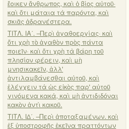
ἔοικεν ἄνθρωπος, καὶ ὁ βίος αὐτοῦ·
καὶ ὅτι μάταια τὰ παρόντα, καὶ
σκιᾶς ἀδρανέστερα.
ΤΙΤΛ. ΙΑʹ. –Περὶ ἀγαθοεργίας· καὶ
ὅτι χρὴ τὸ ἀγαθὸν πρὸς πάντα
ποιεῖν· καὶ ὅτι χρὴ τὰ βάρη τοῦ
πλησίον φέρειν, καὶ μὴ
μνησικακεῖν, ἀλλ'
ἀντιλαμβάνεσθαι αὐτοῦ, καὶ
ἐλέγχειν τὰ ὡς εἰκὸς παρ' αὐτοῦ
γινόμενα κακὰ, καὶ μὴ ἀντιδιδόναι
κακὸν ἀντὶ κακοῦ.
ΤΙΤΛ. Ι∆ʹ. –Περὶ ἀποταξαμένων. καὶ
ἐξ ὑποστροφῆς ἐκεῖνα πραττόντων