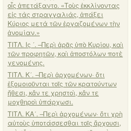
οἷς ἀπετάξαντο. «Τοὺς ἐκκλίνοντας
εἰς τὰς στραγγαλιὰς, ἀπάξει
Κύριος μετὰ τῶν ἐργαζομένων τὴν
ἀνομίαν.»
ΤΙΤΛ. Ις ʹ. –Περὶ ἀρᾶς ὑπὸ Κυρίου, καὶ
τῶν προφητῶν, καὶ ἀποστόλων ποτὲ
γενομένης.
ΤΙΤΛ. Κʹ. –Περὶ ἀρχομένων· ὅτι
ἐξομοιοῦνται τοῖς τῶν κρατούντων
ἤθεσι, κἄν τε χρηστοὶ, κἄν τε
μοχθηροὶ ὑπάρχωσι.
ΤΙΤΛ. ΚΑʹ. –Περὶ ἀρχομένων· ὅτι χρὴ
αὐτοὺς ὑποτάσσεσθαι τοῖς ἄρχουσι,