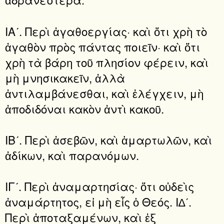
ΙΑʹ. Περὶ ἀγαθοεργίας· καὶ ὅτι χρὴ τὸ
ἀγαθὸν πρὸς πάντας ποιεῖν· καὶ ὅτι
χρὴ τὰ βάρη τοῦ πλησίον φέρειν, καὶ
μὴ μνησικακεῖν, ἀλλὰ
ἀντιλαμβάνεσθαι, καὶ ἐλέγχειν, μὴ
ἀποδιδόναι κακὸν ἀντὶ κακοῦ.
ΙΒʹ. Περὶ ἀσεβῶν, καὶ ἁμαρτωλῶν, καὶ
ἀδίκων, καὶ παρανόμων.
ΙΓʹ. Περὶ ἀναμαρτησίας· ὅτι οὐδεὶς
ἀναμάρτητος, εἰ μὴ εἷς ὁ Θεός. Ι∆ʹ.
Περὶ ἀποταξαμένων, καὶ ἐξ