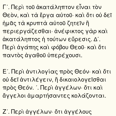
Γʹ. Περὶ τοῦ ἀκατάληπτον εἶναι τὸν
Θεὸν, καὶ τὰ ἔργα αὐτοῦ· καὶ ὅτι οὐ δεῖ
ἡμᾶς τὰ κρυπτὰ αὐτοῦ ζητεῖν ἢ
περιεργάζεσθαι· ἀνέφικτος γὰρ καὶ
ἀκατάληπτος ἡ τούτων εὕρεσις. ∆ʹ.
Περὶ ἀγάπης καὶ φόβου Θεοῦ· καὶ ὅτι
παντὸς ἀγαθοῦ ὑπερέχουσι.
Εʹ. Περὶ ἀντιλογίας πρὸς Θεόν· καὶ ὅτι
οὐ δεῖ ἀντιλέγειν, ἢ δικαιολογεῖσθαι
πρὸς Θεόν. ʹ. Περὶ ἀγγέλων· ὅτι καὶ
ἄγγελοι ἁμαρτήσαντες κολάζονται.
Ζʹ. Περὶ ἀγγέλων· ὅτι ἀγγέλους