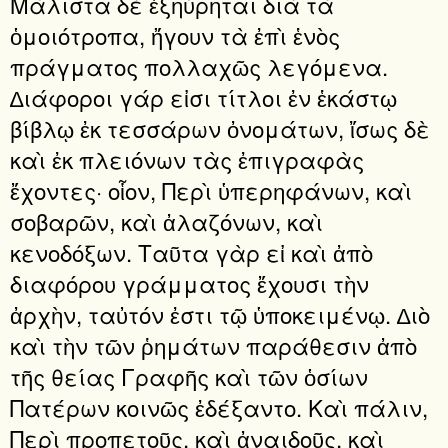
Μάλιστα δὲ ἐξηύρηται διὰ τὰ
ὁμοιότροπα, ἤγουν τὰ ἐπὶ ἑνὸς
πράγματος πολλαχῶς λεγόμενα.
∆ιάφοροι γάρ εἰσι τίτλοι ἐν ἑκάστῳ
βίβλῳ ἐκ τεσσάρων ὀνομάτων, ἴσως δὲ
καὶ ἐκ πλειόνων τὰς ἐπιγραφὰς
ἔχοντες· οἷον, Περὶ ὑπερηφάνων, καὶ
σοβαρῶν, καὶ ἀλαζόνων, καὶ
κενοδόξων. Ταῦτα γὰρ εἰ καὶ ἀπὸ
διαφόρου γράμματος ἔχουσι τὴν
ἀρχὴν, ταὐτόν ἐστι τῷ ὑποκειμένῳ. ∆ιὸ
καὶ τὴν τῶν ῥημάτων παράθεσιν ἀπὸ
τῆς θείας Γραφῆς καὶ τῶν ὁσίων
Πατέρων κοινῶς ἐδέξαντο. Καὶ πάλιν,
Περὶ προπετοῦς, καὶ ἀναιδοῦς, καὶ