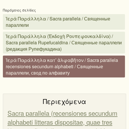
Παρόμοιες σελίδες
Ἱερὰ Παράλληλα / Sacra parallela / Священные
параллели
Ἱερὰ Παράλληλα (Ἐκδοχὴ Ρουπεφουκαλδίνα) /
Sacra parallela Rupefucaldina / Священные параллели
(редакция Рупефукадина)
Ἱερὰ Παράλληλα κατ’ ἀλφαβῆτον / Sacra parallela
recensiones secundum alphabeti / Священные
параллели, свод по алфавиту
Περιεχόμενα
Sacra parallela (recensiones secundum
alphabeti litteras dispositae, quae tres