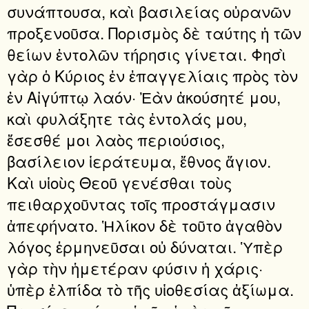
συνάπτουσα, καὶ βασιλείας οὐρανῶν
προξενοῦσα. Πορισμὸς δὲ ταύτης ἡ τῶν
θείων ἐντολῶν τήρησις γίνεται. Φησὶ
γὰρ ὁ Κύριος ἐν ἐπαγγελίαις πρὸς τὸν
ἐν Αἰγύπτῳ λαόν· Ἐὰν ἀκούσητέ μου,
καὶ φυλάξητε τὰς ἐντολάς μου,
ἔσεσθέ μοι λαὸς περιούσιος,
βασίλειον ἱεράτευμα, ἔθνος ἅγιον.
Καὶ υἱοὺς Θεοῦ γενέσθαι τοὺς
πειθαρχοῦντας τοῖς προστάγμασιν
ἀπεφήνατο. Ἡλίκον δὲ τοῦτο ἀγαθὸν
λόγος ἑρμηνεῦσαι οὐ δύναται. Ὑπὲρ
γὰρ τὴν ἡμετέραν φύσιν ἡ χάρις·
ὑπὲρ ἐλπίδα τὸ τῆς υἱοθεσίας ἀξίωμα.