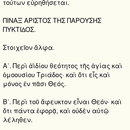
τούτων εὑρηθήσεται.
ΠΙΝΑΞ ΑΡΙΣΤΟΣ ΤΗΣ ΠΑΡΟΥΣΗΣ
ΠΥΚΤΙ∆ΟΣ.
Στοιχεῖον ἄλφα.
Αʹ. Περὶ ἀϊδίου θεότητος τῆς ἁγίας καὶ
ὁμοουσίου Τριάδος· καὶ ὅτι εἷς καὶ
μόνος ἐν πᾶσι Θεός.
Βʹ. Περὶ τοῦ ἄφευκτον εἶναι Θεόν· καὶ
ὅτι πάντα ἐφορᾷ, καὶ οὐδὲν αὐτῷ
λέληθεν.