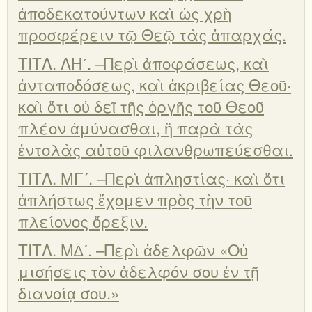
ἀποδεκατούντων καὶ ὡς χρὴ
προσφέρειν τῷ Θεῷ τὰς ἀπαρχάς.
ΤΙΤΛ. ΛΗʹ. –Περὶ ἀποφάσεως, καὶ
ἀνταποδόσεως, καὶ ἀκριβείας Θεοῦ·
καὶ ὅτι οὐ δεῖ τῆς ὀργῆς τοῦ Θεοῦ
πλέον ἀμύνασθαι, ἢ παρὰ τὰς
ἐντολὰς αὐτοῦ φιλανθρωπεύεσθαι.
ΤΙΤΛ. ΜΓʹ. –Περὶ ἀπληστίας· καὶ ὅτι
ἀπλήστως ἔχομεν πρὸς τὴν τοῦ
πλείονος ὄρεξιν.
ΤΙΤΛ. Μ∆ʹ. –Περὶ ἀδελφῶν «Οὐ
μισήσεις τὸν ἀδελφόν σου ἐν τῇ
διανοίᾳ σου.»