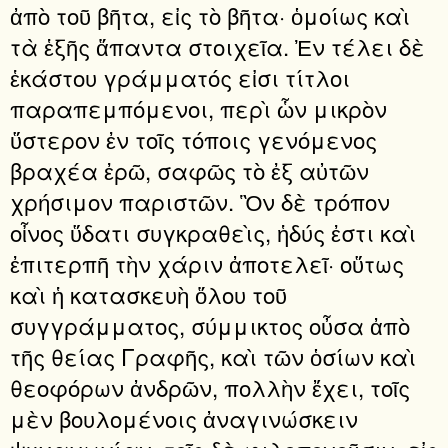
ἀπὸ τοῦ βῆτα, εἰς τὸ βῆτα· ὁμοίως καὶ
τὰ ἑξῆς ἅπαντα στοιχεῖα. Ἐν τέλει δὲ
ἑκάστου γράμματός εἰσι τίτλοι
παραπεμπόμενοι, περὶ ὧν μικρὸν
ὕστερον ἐν τοῖς τόποις γενόμενος
βραχέα ἐρῶ, σαφῶς τὸ ἐξ αὐτῶν
χρήσιμον παριστῶν. Ὃν δὲ τρόπον
οἶνος ὕδατι συγκραθεὶς, ἡδύς ἐστι καὶ
ἐπιτερπῆ τὴν χάριν ἀποτελεῖ· οὕτως
καὶ ἡ κατασκευὴ ὅλου τοῦ
συγγράμματος, σύμμικτος οὖσα ἀπὸ
τῆς θείας Γραφῆς, καὶ τῶν ὁσίων καὶ
θεοφόρων ἀνδρῶν, πολλὴν ἔχει, τοῖς
μὲν βουλομένοις ἀναγινώσκειν