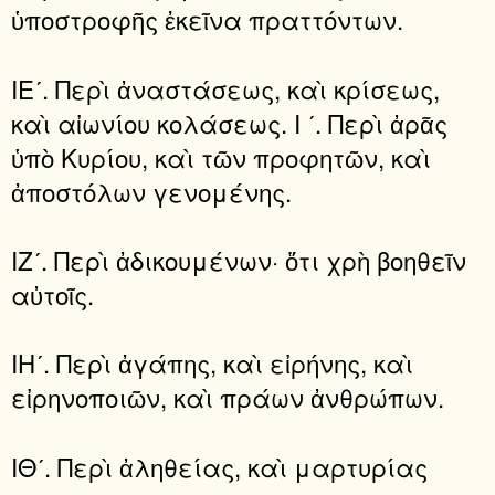
ὑποστροφῆς ἐκεῖνα πραττόντων.
ΙΕʹ. Περὶ ἀναστάσεως, καὶ κρίσεως,
καὶ αἰωνίου κολάσεως. Ι ʹ. Περὶ ἀρᾶς
ὑπὸ Κυρίου, καὶ τῶν προφητῶν, καὶ
ἀποστόλων γενομένης.
ΙΖʹ. Περὶ ἀδικουμένων· ὅτι χρὴ βοηθεῖν
αὐτοῖς.
ΙΗʹ. Περὶ ἀγάπης, καὶ εἰρήνης, καὶ
εἰρηνοποιῶν, καὶ πράων ἀνθρώπων.
ΙΘʹ. Περὶ ἀληθείας, καὶ μαρτυρίας