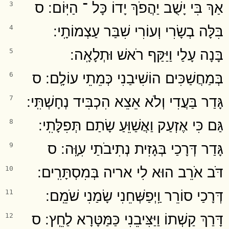
אַךְ בִּי יָשֻׁב יַהֲפֹךְ יָדוֹ כָּל ־ הַיּֽוֹם ׃ ס
3
בִּלָּה בְשָׂרִי וְעוֹרִי שִׁבַּר עַצְמוֹתָֽי ׃
4
בָּנָה עָלַי וַיַּקַּף רֹאשׁ וּתְלָאָֽה ׃
5
בְּמַחֲשַׁכִּים הוֹשִׁיבַנִי כְּמֵתֵי עוֹלָֽם ׃ ס
6
גָּדַר בַּעֲדִי וְלֹא אֵצֵא הִכְבִּיד נְחָשְׁתִּֽי ׃
7
גַּם כִּי אֶזְעַק וַאֲשַׁוֵּעַ שָׂתַם תְּפִלָּתִֽי ׃
8
גָּדַר דְּרָכַי בְּגָזִית נְתִיבֹתַי עִוָּֽה ׃ ס
9
דֹּב אֹרֵב הוּא לִי אריה בְּמִסְתָּרִֽים ׃
10
דְּרָכַי סוֹרֵר וַֽיְפַשְּׁחֵנִי שָׂמַנִי שֹׁמֵֽם ׃
11
דָּרַךְ קַשְׁתוֹ וַיַּצִּיבֵנִי כַּמַּטָּרָא לַחֵֽץ ׃ ס
12