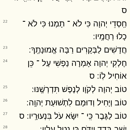
ס
חַֽסְדֵי יְהוָה כִּי לֹא ־ תָמְנוּ כִּי לֹא ־
22
כָלוּ רַחֲמָֽיו ׃
חֲדָשִׁים לַבְּקָרִים רַבָּה אֱמוּנָתֶֽךָ ׃
23
חֶלְקִי יְהוָה אָמְרָה נַפְשִׁי עַל ־ כֵּן
24
אוֹחִיל לֽוֹ ׃ ס
טוֹב יְהוָה לְקֹוָו לְנֶפֶשׁ תִּדְרְשֶֽׁנּוּ ׃
25
טוֹב וְיָחִיל וְדוּמָם לִתְשׁוּעַת יְהוָֽה ׃
26
טוֹב לַגֶּבֶר כִּֽי ־ יִשָּׂא עֹל בִּנְעוּרָֽיו ׃ ס
27
יֵשֵׁב בָּדָד וְיִדֹּם כִּי נָטַל עָלָֽיו ׃
28