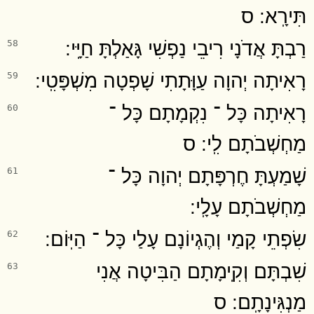
תִּירָֽא ׃ ס
רַבְתָּ אֲדֹנָי רִיבֵי נַפְשִׁי גָּאַלְתָּ חַיָּֽי ׃
58
רָאִיתָה יְהוָה עַוָּתָתִי שָׁפְטָה מִשְׁפָּטִֽי ׃
59
רָאִיתָה כָּל ־ נִקְמָתָם כָּל ־
60
מַחְשְׁבֹתָם לִֽי ׃ ס
שָׁמַעְתָּ חֶרְפָּתָם יְהוָה כָּל ־
61
מַחְשְׁבֹתָם עָלָֽי ׃
שִׂפְתֵי קָמַי וְהֶגְיוֹנָם עָלַי כָּל ־ הַיּֽוֹם ׃
62
שִׁבְתָּם וְקִֽימָתָם הַבִּיטָה אֲנִי
63
מַנְגִּינָתָֽם ׃ ס