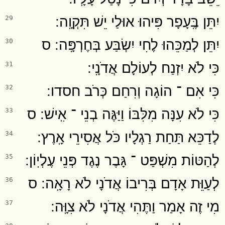
יִתֵּן בֶּֽעָפָר פִּיהוּ אוּלַי יֵשׁ תִּקְוָֽה ׃
29
יִתֵּן לְמַכֵּהוּ לֶחִי יִשְׂבַּע בְּחֶרְפָּֽה ׃ ס
30
כִּי לֹא יִזְנַח לְעוֹלָם אֲדֹנָֽי ׃
31
כִּי אִם ־ הוֹגָה וְרִחַם כְּרֹב חסדו ׃
32
כִּי לֹא עִנָּה מִלִּבּוֹ וַיַּגֶּה בְנֵי ־ אִֽישׁ ׃ ס
33
לְדַכֵּא תַּחַת רַגְלָיו כֹּל אֲסִירֵי אָֽרֶץ ׃
34
לְהַטּוֹת מִשְׁפַּט ־ גָּבֶר נֶגֶד פְּנֵי עֶלְיֽוֹן ׃
35
לְעַוֵּת אָדָם בְּרִיבוֹ אֲדֹנָי לֹא רָאָֽה ׃ ס
36
מִי זֶה אָמַר וַתֶּהִי אֲדֹנָי לֹא צִוָּֽה ׃
37