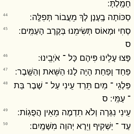
חָמָֽלְתָּ ׃
סַכּוֹתָה בֶֽעָנָן לָךְ מֵעֲבוֹר תְּפִלָּֽה ׃
44
סְחִי וּמָאוֹס תְּשִׂימֵנוּ בְּקֶרֶב הָעַמִּֽים ׃
45
ס
פָּצוּ עָלֵינוּ פִּיהֶם כָּל ־ אֹיְבֵֽינוּ ׃
46
פַּחַד וָפַחַת הָיָה לָנוּ הַשֵּׁאת וְהַשָּֽׁבֶר ׃
47
פַּלְגֵי ־ מַיִם תֵּרַד עֵינִי עַל ־ שֶׁבֶר בַּת
48
־ עַמִּֽי ׃ ס
עֵינִי נִגְּרָה וְלֹא תִדְמֶה מֵאֵין הֲפֻגֽוֹת ׃
49
עַד ־ יַשְׁקִיף וְיֵרֶא יְהוָה מִשָּׁמָֽיִם ׃
50