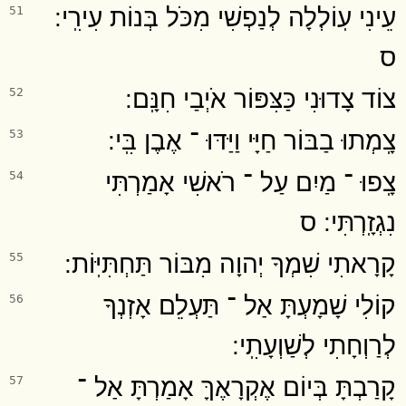
עֵינִי עֽוֹלְלָה לְנַפְשִׁי מִכֹּל בְּנוֹת עִירִֽי ׃
51
ס
צוֹד צָדוּנִי כַּצִּפּוֹר אֹיְבַי חִנָּֽם ׃
52
צָֽמְתוּ בַבּוֹר חַיָּי וַיַּדּוּ ־ אֶבֶן בִּֽי ׃
53
צָֽפוּ ־ מַיִם עַל ־ רֹאשִׁי אָמַרְתִּי
54
נִגְזָֽרְתִּי ׃ ס
קָרָאתִי שִׁמְךָ יְהוָה מִבּוֹר תַּחְתִּיּֽוֹת ׃
55
קוֹלִי שָׁמָעְתָּ אַל ־ תַּעְלֵם אָזְנְךָ
56
לְרַוְחָתִי לְשַׁוְעָתִֽי ׃
קָרַבְתָּ בְּיוֹם אֶקְרָאֶךָּ אָמַרְתָּ אַל ־
57