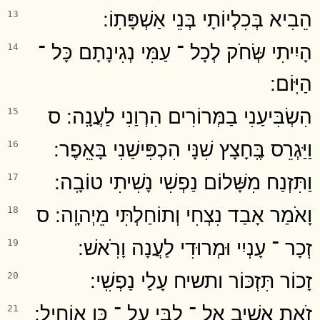
הֵבִיא בְּכִלְיוֹתָי בְּנֵי אַשְׁפָּתֽוֹ ׃
13
הָיִיתִי שְּׂחֹק לְכָל ־ עַמִּי נְגִינָתָם כָּל ־
14
הַיּֽוֹם ׃
הִשְׂבִּיעַנִי בַמְּרוֹרִים הִרְוַנִי לַעֲנָֽה ׃ ס
15
וַיַּגְרֵס בֶּֽחָצָץ שִׁנָּי הִכְפִּישַׁנִי בָּאֵֽפֶר ׃
16
וַתִּזְנַח מִשָּׁלוֹם נַפְשִׁי נָשִׁיתִי טוֹבָֽה ׃
17
וָאֹמַר אָבַד נִצְחִי וְתוֹחַלְתִּי מֵיְהוָֽה ׃ ס
18
זְכָר ־ עָנְיִי וּמְרוּדִי לַעֲנָה וָרֹֽאשׁ ׃
19
זָכוֹר תִּזְכּוֹר ותשיח עָלַי נַפְשִֽׁי ׃
20
זֹאת אָשִׁיב אֶל ־ לִבִּי עַל ־ כֵּן אוֹחִֽיל ׃
21