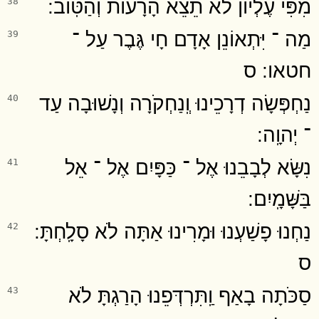
מִפִּי עֶלְיוֹן לֹא תֵצֵא הָרָעוֹת וְהַטּֽוֹב ׃
38
מַה ־ יִּתְאוֹנֵן אָדָם חָי גֶּבֶר עַל ־
39
חטאו ׃ ס
נַחְפְּשָׂה דְרָכֵינוּ וְֽנַחְקֹרָה וְנָשׁוּבָה עַד
40
־ יְהוָֽה ׃
נִשָּׂא לְבָבֵנוּ אֶל ־ כַּפָּיִם אֶל ־ אֵל
41
בַּשָּׁמָֽיִם ׃
נַחְנוּ פָשַׁעְנוּ וּמָרִינוּ אַתָּה לֹא סָלָֽחְתָּ ׃
42
ס
סַכֹּתָה בָאַף וַֽתִּרְדְּפֵנוּ הָרַגְתָּ לֹא
43