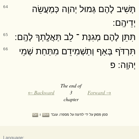
תָּשִׁיב לָהֶם גְּמוּל יְהוָה כְּמַעֲשֵׂה
64
יְדֵיהֶֽם ׃
תִּתֵּן לָהֶם מְגִנַּת ־ לֵב תַּאֲלָֽתְךָ לָהֶֽם ׃
65
תִּרְדֹּף בְּאַף וְתַשְׁמִידֵם מִתַּחַת שְׁמֵי
66
יְהוָֽה ׃ פ
The end of
← Backward
3
Forward →
chapter
סמן פסוק על ידי לחיצה על מספרו. עובד
ו
Ctrl
Shift
Language: