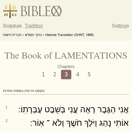
Scripture
Tradition
Settings
כִּתבֵי הַקוֹדֶשׁ » הברית הישנה » Hebrew Translation (DHNT, 1885)
The Book of LAMENTATIONS
Chapters
1
2
3
4
5
טקסט זה זמין בשפות אחרות:
אֲנִי הַגֶּבֶר רָאָה עֳנִי בְּשֵׁבֶט עֶבְרָתֽוֹ ׃
1
אוֹתִי נָהַג וַיֹּלַךְ חֹשֶׁךְ וְלֹא ־ אֽוֹר ׃
2