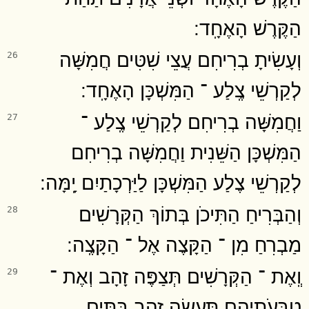
הַקֶּרֶשׁ הָאֶחָֽד ׃
וְעָשִׂיתָ בְרִיחִם עֲצֵי שִׁטִּים חֲמִשָּׁה
26
לְקַרְשֵׁי צֶֽלַע ־ הַמִּשְׁכָּן הָאֶחָֽד ׃
וַחֲמִשָּׁה בְרִיחִם לְקַרְשֵׁי צֶֽלַע ־
27
הַמִּשְׁכָּן הַשֵּׁנִית וַחֲמִשָּׁה בְרִיחִם
לְקַרְשֵׁי צֶלַע הַמִּשְׁכָּן לַיַּרְכָתַיִם יָֽמָּה ׃
וְהַבְּרִיחַ הַתִּיכֹן בְּתוֹךְ הַקְּרָשִׁים
28
מַבְרִחַ מִן ־ הַקָּצֶה אֶל ־ הַקָּצֶֽה ׃
וְֽאֶת ־ הַקְּרָשִׁים תְּצַפֶּה זָהָב וְאֶת ־
29
טַבְּעֹֽתֵיהֶם תַּעֲשֶׂה זָהָב בָּתִּים