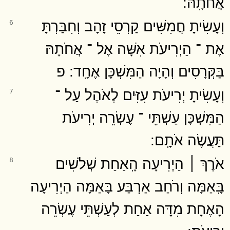
אֲחֹתָֽהּ ׃
וְעָשִׂיתָ חֲמִשִּׁים קַרְסֵי זָהָב וְחִבַּרְתָּ
6
אֶת ־ הַיְרִיעֹת אִשָּׁה אֶל ־ אֲחֹתָהּ
בַּקְּרָסִים וְהָיָה הַמִּשְׁכָּן אֶחָֽד ׃ פ
וְעָשִׂיתָ יְרִיעֹת עִזִּים לְאֹהֶל עַל ־
7
הַמִּשְׁכָּן עַשְׁתֵּי ־ עֶשְׂרֵה יְרִיעֹת
תַּעֲשֶׂה אֹתָֽם ׃
אֹרֶךְ ׀ הַיְרִיעָה הָֽאַחַת שְׁלֹשִׁים
8
בָּֽאַמָּה וְרֹחַב אַרְבַּע בָּאַמָּה הַיְרִיעָה
הָאֶחָת מִדָּה אַחַת לְעַשְׁתֵּי עֶשְׂרֵה