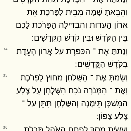
וְהֵבֵאתָ שָׁמָּה מִבֵּית לַפָּרֹכֶת אֵת
אֲרוֹן הָעֵדוּת וְהִבְדִּילָה הַפָּרֹכֶת לָכֶם
בֵּין הַקֹּדֶשׁ וּבֵין קֹדֶשׁ הַקֳּדָשִֽׁים ׃
וְנָתַתָּ אֶת ־ הַכַּפֹּרֶת עַל אֲרוֹן הָעֵדֻת
34
בְּקֹדֶשׁ הַקֳּדָשִֽׁים ׃
וְשַׂמְתָּ אֶת ־ הַשֻּׁלְחָן מִחוּץ לַפָּרֹכֶת
35
וְאֶת ־ הַמְּנֹרָה נֹכַח הַשֻּׁלְחָן עַל צֶלַע
הַמִּשְׁכָּן תֵּימָנָה וְהַשֻּׁלְחָן תִּתֵּן עַל ־
צֶלַע צָפֽוֹן ׃
וְעָשִׂיתָ מָסָךְ לְפֶתַח הָאֹהֶל תְּכֵלֶת
36