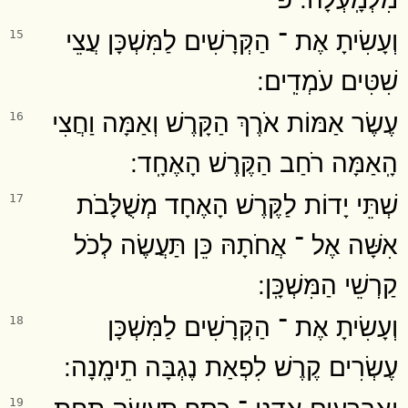
וְעָשִׂיתָ אֶת ־ הַקְּרָשִׁים לַמִּשְׁכָּן עֲצֵי
15
שִׁטִּים עֹמְדִֽים ׃
עֶשֶׂר אַמּוֹת אֹרֶךְ הַקָּרֶשׁ וְאַמָּה וַחֲצִי
16
הָֽאַמָּה רֹחַב הַקֶּרֶשׁ הָאֶחָֽד ׃
שְׁתֵּי יָדוֹת לַקֶּרֶשׁ הָאֶחָד מְשֻׁלָּבֹת
17
אִשָּׁה אֶל ־ אֲחֹתָהּ כֵּן תַּעֲשֶׂה לְכֹל
קַרְשֵׁי הַמִּשְׁכָּֽן ׃
וְעָשִׂיתָ אֶת ־ הַקְּרָשִׁים לַמִּשְׁכָּן
18
עֶשְׂרִים קֶרֶשׁ לִפְאַת נֶגְבָּה תֵימָֽנָה ׃
וְאַרְבָּעִים אַדְנֵי ־ כֶסֶף תַּעֲשֶׂה תַּחַת
19