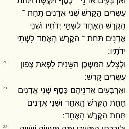
עֶשְׂרִים הַקָּרֶשׁ שְׁנֵי אֲדָנִים תַּֽחַת ־
הַקֶּרֶשׁ הָאֶחָד לִשְׁתֵּי יְדֹתָיו וּשְׁנֵי
אֲדָנִים תַּֽחַת ־ הַקֶּרֶשׁ הָאֶחָד לִשְׁתֵּי
יְדֹתָֽיו ׃
וּלְצֶלַע הַמִּשְׁכָּן הַשֵּׁנִית לִפְאַת צָפוֹן
20
עֶשְׂרִים קָֽרֶשׁ ׃
וְאַרְבָּעִים אַדְנֵיהֶם כָּסֶף שְׁנֵי אֲדָנִים
21
תַּחַת הַקֶּרֶשׁ הָֽאֶחָד וּשְׁנֵי אֲדָנִים
תַּחַת הַקֶּרֶשׁ הָאֶחָֽד ׃
וּֽלְיַרְכְּתֵי הַמִּשְׁכָּן יָמָּה תַּעֲשֶׂה שִׁשָּׁה
22