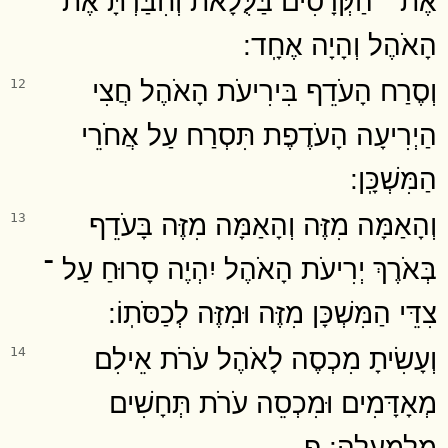
הָאֹהֶל וְהָיָה אֶחָֽד ׃
וְסֶרַח הָעֹדֵף בִּירִיעֹת הָאֹהֶל חֲצִי
12
הַיְרִיעָה הָעֹדֶפֶת תִּסְרַח עַל אֲחֹרֵי
הַמִּשְׁכָּֽן ׃
וְהָאַמָּה מִזֶּה וְהָאַמָּה מִזֶּה בָּעֹדֵף
13
בְּאֹרֶךְ יְרִיעֹת הָאֹהֶל יִהְיֶה סָרוּחַ עַל ־
צִדֵּי הַמִּשְׁכָּן מִזֶּה וּמִזֶּה לְכַסֹּתֽוֹ ׃
וְעָשִׂיתָ מִכְסֶה לָאֹהֶל עֹרֹת אֵילִם
14
מְאָדָּמִים וּמִכְסֵה עֹרֹת תְּחָשִׁים
מִלְמָֽעְלָה ׃ פ