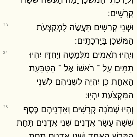
קְרָשִֽׁים ׃
וּשְׁנֵי קְרָשִׁים תַּעֲשֶׂה לִמְקֻצְעֹת
23
הַמִּשְׁכָּן בַּיַּרְכָתָֽיִם ׃
וְיִֽהְיוּ תֹֽאֲמִים מִלְּמַטָּה וְיַחְדָּו יִהְיוּ
24
תַמִּים עַל ־ רֹאשׁוֹ אֶל ־ הַטַּבַּעַת
הָאֶחָת כֵּן יִהְיֶה לִשְׁנֵיהֶם לִשְׁנֵי
הַמִּקְצֹעֹת יִהְיֽוּ ׃
וְהָיוּ שְׁמֹנָה קְרָשִׁים וְאַדְנֵיהֶם כֶּסֶף
25
שִׁשָּׁה עָשָׂר אֲדָנִים שְׁנֵי אֲדָנִים תַּחַת
הַקֶּרֶשׁ הָאֶחָד וּשְׁנֵי אֲדָנִים תַּחַת