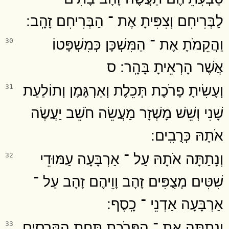
לַבְּרִיחִם וְצִפִּיתָ אֶת ־ הַבְּרִיחִם זָהָֽב ׃
וַהֲקֵמֹתָ אֶת ־ הַמִּשְׁכָּן כְּמִשְׁפָּטוֹ
30
אֲשֶׁר הָרְאֵיתָ בָּהָֽר ׃ ס
וְעָשִׂיתָ פָרֹכֶת תְּכֵלֶת וְאַרְגָּמָן וְתוֹלַעַת
31
שָׁנִי וְשֵׁשׁ מָשְׁזָר מַעֲשֵׂה חֹשֵׁב יַעֲשֶׂה
אֹתָהּ כְּרֻבִֽים ׃
וְנָתַתָּה אֹתָהּ עַל ־ אַרְבָּעָה עַמּוּדֵי
32
שִׁטִּים מְצֻפִּים זָהָב וָוֵיהֶם זָהָב עַל ־
אַרְבָּעָה אַדְנֵי ־ כָֽסֶף ׃
וְנָתַתָּה אֶת ־ הַפָּרֹכֶת תַּחַת הַקְּרָסִים
33