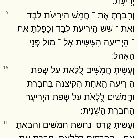
יְרִיעֹֽת ׃
וְחִבַּרְתָּ אֶת ־ חֲמֵשׁ הַיְרִיעֹת לְבָד
9
וְאֶת ־ שֵׁשׁ הַיְרִיעֹת לְבָד וְכָפַלְתָּ אֶת
־ הַיְרִיעָה הַשִּׁשִּׁית אֶל ־ מוּל פְּנֵי
הָאֹֽהֶל ׃
וְעָשִׂיתָ חֲמִשִּׁים לֻֽלָאֹת עַל שְׂפַת
10
הַיְרִיעָה הָֽאֶחָת הַקִּיצֹנָה בַּחֹבָרֶת
וַחֲמִשִּׁים לֻֽלָאֹת עַל שְׂפַת הַיְרִיעָה
הַחֹבֶרֶת הַשֵּׁנִֽית ׃
וְעָשִׂיתָ קַרְסֵי נְחֹשֶׁת חֲמִשִּׁים וְהֵבֵאתָ
11
אֶת ־ הַקְּרָסִים בַּלֻּלָאֹת וְחִבַּרְתָּ אֶת ־