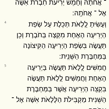
־ אֲחֹתָהּ וְחָמֵשׁ יְרִיעֹת חֹֽבְרֹת אִשָּׁה
אֶל ־ אֲחֹתָֽהּ ׃
וְעָשִׂיתָ לֻֽלְאֹת תְּכֵלֶת עַל שְׂפַת
4
הַיְרִיעָה הָאֶחָת מִקָּצָה בַּחֹבָרֶת וְכֵן
תַּעֲשֶׂה בִּשְׂפַת הַיְרִיעָה הַקִּיצוֹנָה
בַּמַּחְבֶּרֶת הַשֵּׁנִֽית ׃
חֲמִשִּׁים לֻֽלָאֹת תַּעֲשֶׂה בַּיְרִיעָה
5
הָאֶחָת וַחֲמִשִּׁים לֻֽלָאֹת תַּעֲשֶׂה
בִּקְצֵה הַיְרִיעָה אֲשֶׁר בַּמַּחְבֶּרֶת
הַשֵּׁנִית מַקְבִּילֹת הַלֻּלָאֹת אִשָּׁה אֶל ־