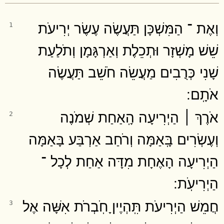
וְאֶת ־ הַמִּשְׁכָּן תַּעֲשֶׂה עֶשֶׂר יְרִיעֹת
1
שֵׁשׁ מָשְׁזָר וּתְכֵלֶת וְאַרְגָּמָן וְתֹלַעַת
שָׁנִי כְּרֻבִים מַעֲשֵׂה חֹשֵׁב תַּעֲשֶׂה
אֹתָֽם ׃
אֹרֶךְ ׀ הַיְרִיעָה הָֽאַחַת שְׁמֹנֶה
2
וְעֶשְׂרִים בָּֽאַמָּה וְרֹחַב אַרְבַּע בָּאַמָּה
הַיְרִיעָה הָאֶחָת מִדָּה אַחַת לְכָל ־
הַיְרִיעֹֽת ׃
חֲמֵשׁ הַיְרִיעֹת תִּֽהְיֶיןָ חֹֽבְרֹת אִשָּׁה אֶל
3