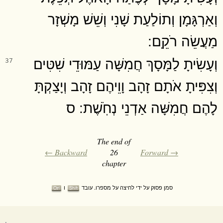
וְאַרְגָּמָן וְתוֹלַעַת שָׁנִי וְשֵׁשׁ מָשְׁזָר
מַעֲשֵׂה רֹקֵֽם ׃
וְעָשִׂיתָ לַמָּסָךְ חֲמִשָּׁה עַמּוּדֵי שִׁטִּים
37
וְצִפִּיתָ אֹתָם זָהָב וָוֵיהֶם זָהָב וְיָצַקְתָּ
לָהֶם חֲמִשָּׁה אַדְנֵי נְחֹֽשֶׁת ׃ ס
The end of
← Backward
26
Forward →
chapter
סמן פסוק על ידי לחיצה על מספרו. עובד
ו
Ctrl
Shift