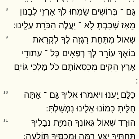
גַּם ־ בְּרוֹשִׁים שָׂמְחוּ לְךָ אַרְזֵי לְבָנוֹן
8
מֵאָז שָׁכַבְתָּ לֹֽא ־ יַעֲלֶה הַכֹּרֵת עָלֵֽינוּ ׃
שְׁאוֹל מִתַּחַת רָגְזָה לְךָ לִקְרַאת
9
בּוֹאֶךָ עוֹרֵר לְךָ רְפָאִים כָּל ־ עַתּוּדֵי
אָרֶץ הֵקִים מִכִּסְאוֹתָם כֹּל מַלְכֵי גוֹיִֽם
כֻּלָּם יַֽעֲנוּ וְיֹאמְרוּ אֵלֶיךָ גַּם ־ אַתָּה
10
חֻלֵּיתָ כָמוֹנוּ אֵלֵינוּ נִמְשָֽׁלְתָּ ׃
הוּרַד שְׁאוֹל גְּאוֹנֶךָ הֶמְיַת נְבָלֶיךָ
11
תַּחְתֶּיךָ יֻצַּע רִמָּה וּמְכַסֶּיךָ תּוֹלֵעָֽה ׃