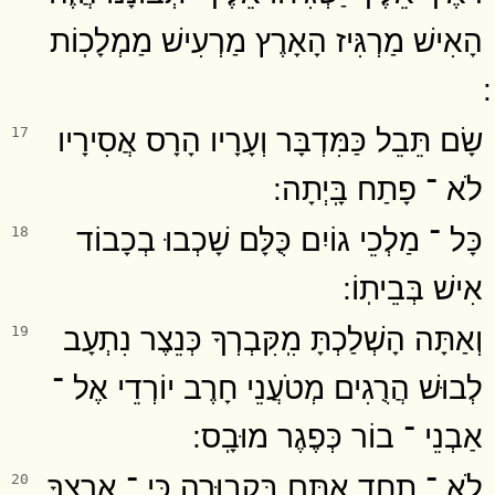
הָאִישׁ מַרְגִּיז הָאָרֶץ מַרְעִישׁ מַמְלָכֽוֹת
שָׂם תֵּבֵל כַּמִּדְבָּר וְעָרָיו הָרָס אֲסִירָיו
17
לֹא ־ פָתַח בָּֽיְתָה ׃
כָּל ־ מַלְכֵי גוֹיִם כֻּלָּם שָׁכְבוּ בְכָבוֹד
18
אִישׁ בְּבֵיתֽוֹ ׃
וְאַתָּה הָשְׁלַכְתָּ מִֽקִּבְרְךָ כְּנֵצֶר נִתְעָב
19
לְבוּשׁ הֲרֻגִים מְטֹעֲנֵי חָרֶב יוֹרְדֵי אֶל ־
אַבְנֵי ־ בוֹר כְּפֶגֶר מוּבָֽס ׃
לֹֽא ־ תֵחַד אִתָּם בִּקְבוּרָה כִּֽי ־ אַרְצְךָ
20