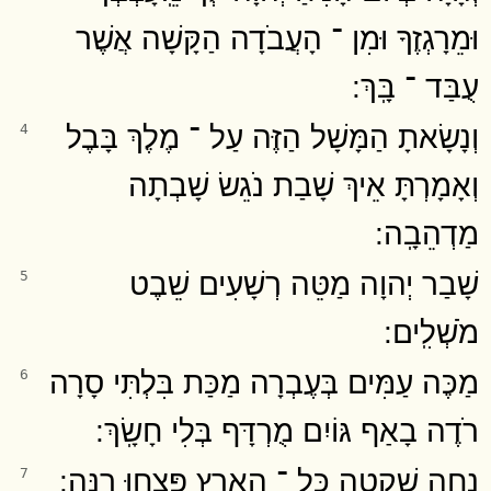
וּמֵרָגְזֶךָ וּמִן ־ הָעֲבֹדָה הַקָּשָׁה אֲשֶׁר
עֻבַּד ־ בָּֽךְ ׃
וְנָשָׂאתָ הַמָּשָׁל הַזֶּה עַל ־ מֶלֶךְ בָּבֶל
4
וְאָמָרְתָּ אֵיךְ שָׁבַת נֹגֵשׂ שָׁבְתָה
מַדְהֵבָֽה ׃
שָׁבַר יְהוָה מַטֵּה רְשָׁעִים שֵׁבֶט
5
מֹשְׁלִֽים ׃
מַכֶּה עַמִּים בְּעֶבְרָה מַכַּת בִּלְתִּי סָרָה
6
רֹדֶה בָאַף גּוֹיִם מֻרְדָּף בְּלִי חָשָֽׂךְ ׃
נָחָה שָׁקְטָה כָּל ־ הָאָרֶץ פָּצְחוּ רִנָּֽה ׃
7