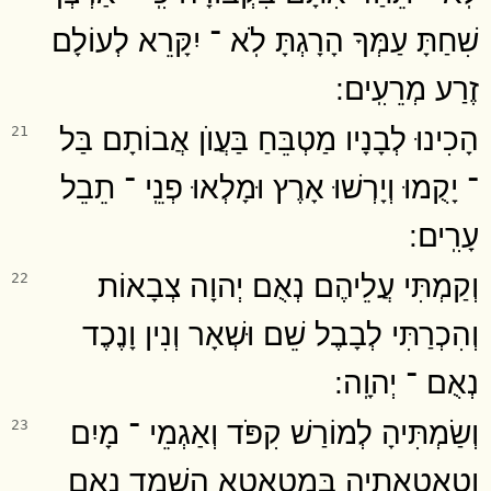
שִׁחַתָּ עַמְּךָ הָרָגְתָּ לֹֽא ־ יִקָּרֵא לְעוֹלָם
זֶרַע מְרֵעִֽים ׃
הָכִינוּ לְבָנָיו מַטְבֵּחַ בַּעֲוֺן אֲבוֹתָם בַּל
21
־ יָקֻמוּ וְיָרְשׁוּ אָרֶץ וּמָלְאוּ פְנֵֽי ־ תֵבֵל
עָרִֽים ׃
וְקַמְתִּי עֲלֵיהֶם נְאֻם יְהוָה צְבָאוֹת
22
וְהִכְרַתִּי לְבָבֶל שֵׁם וּשְׁאָר וְנִין וָנֶכֶד
נְאֻם ־ יְהוָֽה ׃
וְשַׂמְתִּיהָ לְמוֹרַשׁ קִפֹּד וְאַגְמֵי ־ מָיִם
23
וְטֵֽאטֵאתִיהָ בְּמַטְאֲטֵא הַשְׁמֵד נְאֻם