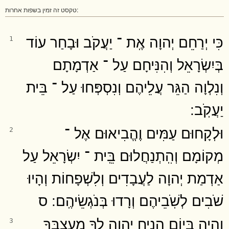
טקסט זה זמין בשפות אחרות:
כִּי יְרַחֵם יְהוָה אֶֽת ־ יַעֲקֹב וּבָחַר עוֹד
1
בְּיִשְׂרָאֵל וְהִנִּיחָם עַל ־ אַדְמָתָם
וְנִלְוָה הַגֵּר עֲלֵיהֶם וְנִסְפְּחוּ עַל ־ בֵּית
יַעֲקֹֽב ׃
וּלְקָחוּם עַמִּים וֶהֱבִיאוּם אֶל ־
2
מְקוֹמָם וְהִֽתְנַחֲלוּם בֵּֽית ־ יִשְׂרָאֵל עַל
אַדְמַת יְהוָה לַעֲבָדִים וְלִשְׁפָחוֹת וְהָיוּ
שֹׁבִים לְשֹֽׁבֵיהֶם וְרָדוּ בְּנֹגְשֵׂיהֶֽם ׃ ס
וְהָיָה בְּיוֹם הָנִיחַ יְהוָה לְךָ מֵֽעָצְבְּךָ
3