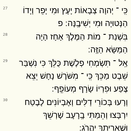
כִּֽי ־ יְהוָה צְבָאוֹת יָעָץ וּמִי יָפֵר וְיָדוֹ
27
הַנְּטוּיָה וּמִי יְשִׁיבֶֽנָּה ׃ פ
בִּשְׁנַת ־ מוֹת הַמֶּלֶךְ אָחָז הָיָה
28
הַמַּשָּׂא הַזֶּֽה ׃
אַֽל ־ תִּשְׂמְחִי פְלֶשֶׁת כֻּלֵּךְ כִּי נִשְׁבַּר
29
שֵׁבֶט מַכֵּךְ כִּֽי ־ מִשֹּׁרֶשׁ נָחָשׁ יֵצֵא
צֶפַע וּפִרְיוֹ שָׂרָף מְעוֹפֵֽף ׃
וְרָעוּ בְּכוֹרֵי דַלִּים וְאֶבְיוֹנִים לָבֶטַח
30
יִרְבָּצוּ וְהֵמַתִּי בָֽרָעָב שָׁרְשֵׁךְ
וּשְׁאֵרִיתֵךְ יַהֲרֹֽג ׃