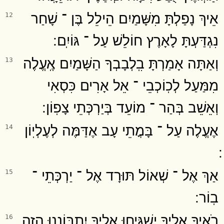
אֵיךְ נָפַלְתָּ מִשָּׁמַיִם הֵילֵל בֶּן ־ שָׁחַר
12
נִגְדַּעְתָּ לָאָרֶץ חוֹלֵשׁ עַל ־ גּוֹיִֽם ׃
וְאַתָּה אָמַרְתָּ בִֽלְבָבְךָ הַשָּׁמַיִם אֶֽעֱלֶה
13
מִמַּעַל לְכֽוֹכְבֵי ־ אֵל אָרִים כִּסְאִי
וְאֵשֵׁב בְּהַר ־ מוֹעֵד בְּיַרְכְּתֵי צָפֽוֹן ׃
אֶעֱלֶה עַל ־ בָּמֳתֵי עָב אֶדַּמֶּה לְעֶלְיֽוֹן
14
אַךְ אֶל ־ שְׁאוֹל תּוּרָד אֶל ־ יַרְכְּתֵי ־
15
בֽוֹר ׃
רֹאֶיךָ אֵלֶיךָ יַשְׁגִּיחוּ אֵלֶיךָ יִתְבּוֹנָנוּ הֲזֶה
16