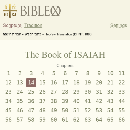
Scripture
Tradition
Settings
כִּתבֵי הַקוֹדֶשׁ » הברית הישנה » Hebrew Translation (DHNT, 1885)
The Book of ISAIAH
Chapters
1
2
3
4
5
6
7
8
9
10
11
12
13
14
15
16
17
18
19
20
21
22
23
24
25
26
27
28
29
30
31
32
33
34
35
36
37
38
39
40
41
42
43
44
45
46
47
48
49
50
51
52
53
54
55
56
57
58
59
60
61
62
63
64
65
66