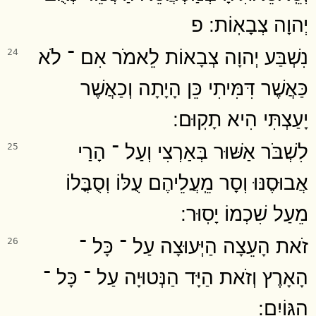
יְהוָה צְבָאֽוֹת ׃ פ
נִשְׁבַּע יְהוָה צְבָאוֹת לֵאמֹר אִם ־ לֹא
24
כַּאֲשֶׁר דִּמִּיתִי כֵּן הָיָתָה וְכַאֲשֶׁר
יָעַצְתִּי הִיא תָקֽוּם ׃
לִשְׁבֹּר אַשּׁוּר בְּאַרְצִי וְעַל ־ הָרַי
25
אֲבוּסֶנּוּ וְסָר מֵֽעֲלֵיהֶם עֻלּוֹ וְסֻבֳּלוֹ
מֵעַל שִׁכְמוֹ יָסֽוּר ׃
זֹאת הָעֵצָה הַיְּעוּצָה עַל ־ כָּל ־
26
הָאָרֶץ וְזֹאת הַיָּד הַנְּטוּיָה עַל ־ כָּל ־
הַגּוֹיִֽם ׃