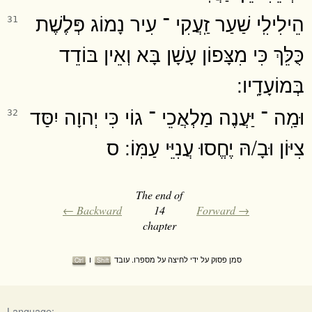
הֵילִילִֽי שַׁעַר זַֽעֲקִי ־ עִיר נָמוֹג פְּלֶשֶׁת
31
כֻּלֵּךְ כִּי מִצָּפוֹן עָשָׁן בָּא וְאֵין בּוֹדֵד
בְּמוֹעָדָֽיו ׃
וּמַֽה ־ יַּעֲנֶה מַלְאֲכֵי ־ גוֹי כִּי יְהוָה יִסַּד
32
צִיּוֹן וּבָ/הּ יֶחֱסוּ עֲנִיֵּי עַמּֽוֹ ׃ ס
The end of
← Backward
14
Forward →
chapter
סמן פסוק על ידי לחיצה על מספרו. עובד
ו
Ctrl
Shift
Language: