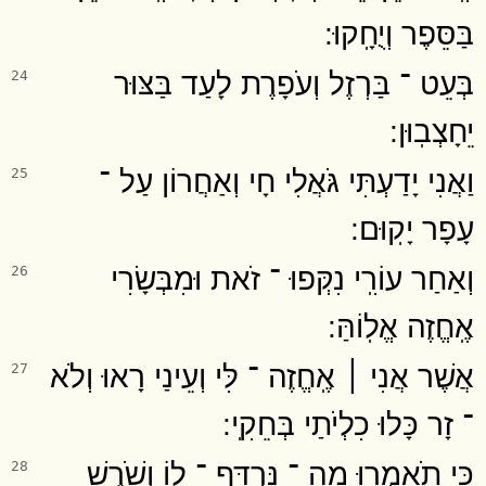
בַּסֵּפֶר וְיֻחָֽקוּ ׃
בְּעֵט ־ בַּרְזֶל וְעֹפָרֶת לָעַד בַּצּוּר
24
יֵחָצְבֽוּן ׃
וַאֲנִי יָדַעְתִּי גֹּאֲלִי חָי וְאַחֲרוֹן עַל ־
25
עָפָר יָקֽוּם ׃
וְאַחַר עוֹרִֽי נִקְּפוּ ־ זֹאת וּמִבְּשָׂרִי
26
אֶֽחֱזֶה אֱלֽוֹהַּ ׃
אֲשֶׁר אֲנִי ׀ אֶֽחֱזֶה ־ לִּי וְעֵינַי רָאוּ וְלֹא
27
־ זָר כָּלוּ כִלְיֹתַי בְּחֵקִֽי ׃
כִּי תֹאמְרוּ מַה ־ נִּרְדָּף ־ לוֹ וְשֹׁרֶשׁ
28