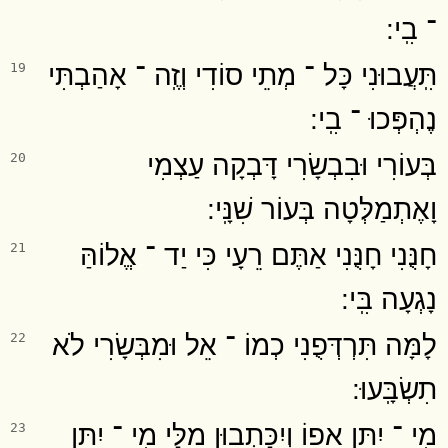
־ בִֽי ׃
תִּֽעֲבוּנִי כָּל ־ מְתֵי סוֹדִי וְזֶֽה ־ אָהַבְתִּי
19
נֶהְפְּכוּ ־ בִֽי ׃
בְּעוֹרִי וּבִבְשָׂרִי דָּבְקָה עַצְמִי
20
וָאֶתְמַלְּטָה בְּעוֹר שִׁנָּֽי ׃
חָנֻּנִי חָנֻּנִי אַתֶּם רֵעָי כִּי יַד ־ אֱלוֹהַּ
21
נָגְעָה בִּֽי ׃
לָמָּה תִּרְדְּפֻנִי כְמוֹ ־ אֵל וּמִבְּשָׂרִי לֹא
22
תִשְׂבָּֽעוּ ׃
מִֽי ־ יִתֵּן אֵפוֹ וְיִכָּתְבוּן מִלָּי מִֽי ־ יִתֵּן
23