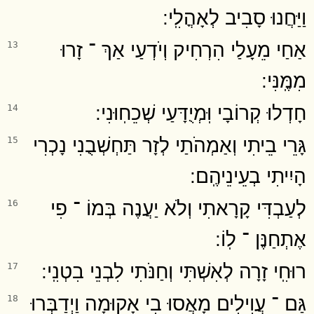
וַיַּחֲנוּ סָבִיב לְאָהֳלִֽי ׃
אַחַי מֵעָלַי הִרְחִיק וְיֹדְעַי אַךְ ־ זָרוּ
13
מִמֶּֽנִּי ׃
חָדְלוּ קְרוֹבָי וּֽמְיֻדָּעַי שְׁכֵחֽוּנִי ׃
14
גָּרֵי בֵיתִי וְאַמְהֹתַי לְזָר תַּחְשְׁבֻנִי נָכְרִי
15
הָיִיתִי בְעֵינֵיהֶֽם ׃
לְעַבְדִּי קָרָאתִי וְלֹא יַעֲנֶה בְּמוֹ ־ פִי
16
אֶתְחַנֶּן ־ לֽוֹ ׃
רוּחִֽי זָרָה לְאִשְׁתִּי וְחַנֹּתִי לִבְנֵי בִטְנִֽי ׃
17
גַּם ־ עֲוִילִים מָאֲסוּ בִי אָקוּמָה וַיְדַבְּרוּ
18