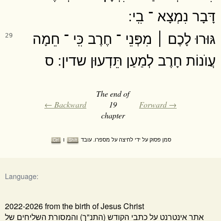
דָּבָר נִמְצָא ־ בִֽי ׃
גּוּרוּ לָכֶם ׀ מִפְּנֵי ־ חֶרֶב כִּֽי ־ חֵמָה
29
עֲוֺנוֹת חָרֶב לְמַעַן תֵּדְעוּן שדין ׃ ס
The end of
← Backward
19
Forward →
chapter
סמן פסוק על ידי לחיצה על מספרו. עובד
ו
Ctrl
Shift
Language:
2022-2026 from the birth of Jesus Christ
אתר אינטרנט על כתבי הקודש (התנ"ך) והמסורת השליחים של