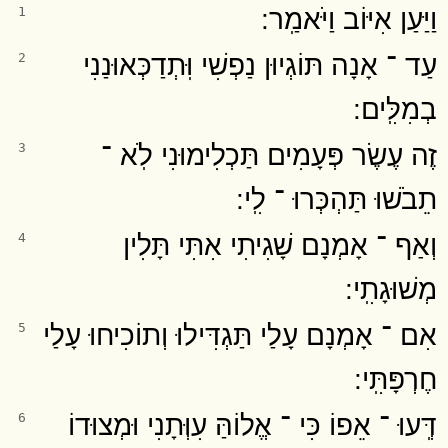
וַיַּעַן אִיּוֹב וַיֹּאמַֽר ׃
1
עַד ־ אָנָה תּוֹגְיוּן נַפְשִׁי וּֽתְדַכְּאוּנַנִי
2
בְמִלִּֽים ׃
זֶה עֶשֶׂר פְּעָמִים תַּכְלִימוּנִי לֹֽא ־
3
תֵבֹשׁוּ תַּהְכְּרוּ ־ לִֽי ׃
וְאַף ־ אָמְנָם שָׁגִיתִי אִתִּי תָּלִין
4
מְשׁוּגָתִֽי ׃
אִם ־ אָמְנָם עָלַי תַּגְדִּילוּ וְתוֹכִיחוּ עָלַי
5
חֶרְפָּתִּֽי ׃
דְּֽעוּ ־ אֵפוֹ כִּי ־ אֱלוֹהַּ עִוְּתָנִי וּמְצוּדוֹ
6