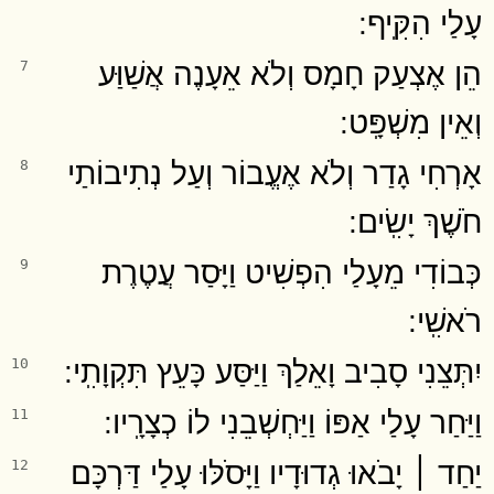
עָלַי הִקִּֽיף ׃
הֵן אֶצְעַק חָמָס וְלֹא אֵעָנֶה אֲשַׁוַּע
7
וְאֵין מִשְׁפָּֽט ׃
אָרְחִי גָדַר וְלֹא אֶעֱבוֹר וְעַל נְתִיבוֹתַי
8
חֹשֶׁךְ יָשִֽׂים ׃
כְּבוֹדִי מֵעָלַי הִפְשִׁיט וַיָּסַר עֲטֶרֶת
9
רֹאשִֽׁי ׃
יִתְּצֵנִי סָבִיב וָאֵלַךְ וַיַּסַּע כָּעֵץ תִּקְוָתִֽי ׃
10
וַיַּחַר עָלַי אַפּוֹ וַיַּחְשְׁבֵנִי לוֹ כְצָרָֽיו ׃
11
יַחַד ׀ יָבֹאוּ גְדוּדָיו וַיָּסֹלּוּ עָלַי דַּרְכָּם
12