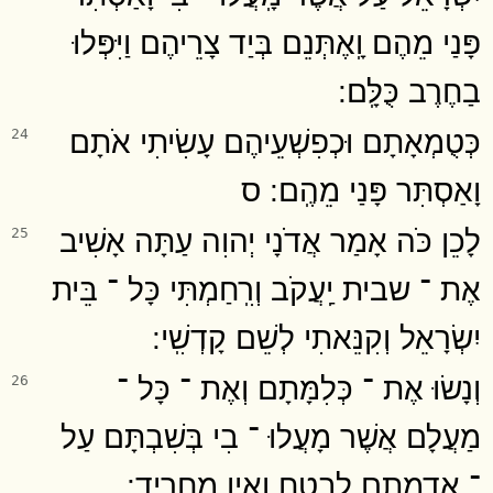
פָּנַי מֵהֶם וָֽאֶתְּנֵם בְּיַד צָרֵיהֶם וַיִּפְּלוּ
בַחֶרֶב כֻּלָּֽם ׃
כְּטֻמְאָתָם וּכְפִשְׁעֵיהֶם עָשִׂיתִי אֹתָם
24
וָאַסְתִּר פָּנַי מֵהֶֽם ׃ ס
לָכֵן כֹּה אָמַר אֲדֹנָי יְהוִה עַתָּה אָשִׁיב
25
אֶת ־ שבית יַֽעֲקֹב וְרִֽחַמְתִּי כָּל ־ בֵּית
יִשְׂרָאֵל וְקִנֵּאתִי לְשֵׁם קָדְשִֽׁי ׃
וְנָשׂוּ אֶת ־ כְּלִמָּתָם וְאֶת ־ כָּל ־
26
מַעֲלָם אֲשֶׁר מָעֲלוּ ־ בִי בְּשִׁבְתָּם עַל
־ אַדְמָתָם לָבֶטַח וְאֵין מַחֲרִֽיד ׃