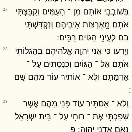
בְּשׁוֹבְבִי אוֹתָם מִן ־ הָעַמִּים וְקִבַּצְתִּי
27
אֹתָם מֵֽאַרְצוֹת אֹֽיְבֵיהֶם וְנִקְדַּשְׁתִּי
בָם לְעֵינֵי הַגּוֹיִם רַבִּֽים ׃
וְיָדְעוּ כִּי אֲנִי יְהוָה אֱלֹהֵיהֶם בְּהַגְלוֹתִי
28
אֹתָם אֶל ־ הַגּוֹיִם וְכִנַּסְתִּים עַל ־
אַדְמָתָם וְלֹֽא ־ אוֹתִיר עוֹד מֵהֶם שָֽׁם
וְלֹֽא ־ אַסְתִּיר עוֹד פָּנַי מֵהֶם אֲשֶׁר
29
שָׁפַכְתִּי אֶת ־ רוּחִי עַל ־ בֵּית יִשְׂרָאֵל
נְאֻם אֲדֹנָי יְהוִֽה ׃ פ