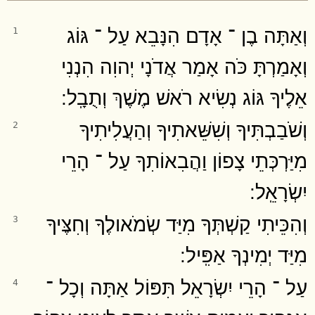
וְאַתָּה בֶן ־ אָדָם הִנָּבֵא עַל ־ גּוֹג
1
וְאָמַרְתָּ כֹּה אָמַר אֲדֹנָי יְהוִה הִנְנִי
אֵלֶיךָ גּוֹג נְשִׂיא רֹאשׁ מֶשֶׁךְ וְתֻבָֽל ׃
וְשֹׁבַבְתִּיךָ וְשִׁשֵּׁאתִיךָ וְהַעֲלִיתִיךָ
2
מִיַּרְכְּתֵי צָפוֹן וַהֲבִאוֹתִךָ עַל ־ הָרֵי
יִשְׂרָאֵֽל ׃
וְהִכֵּיתִי קַשְׁתְּךָ מִיַּד שְׂמֹאולֶךָ וְחִצֶּיךָ
3
מִיַּד יְמִינְךָ אַפִּֽיל ׃
עַל ־ הָרֵי יִשְׂרָאֵל תִּפּוֹל אַתָּה וְכָל ־
4