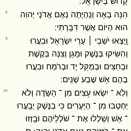
קָדוֹשׁ בְּיִשְׂרָאֵֽל ׃
הִנֵּה בָאָה וְנִֽהְיָתָה נְאֻם אֲדֹנָי יְהוִה
8
הוּא הַיּוֹם אֲשֶׁר דִּבַּֽרְתִּי ׃
וְֽיָצְאוּ יֹשְׁבֵי ׀ עָרֵי יִשְׂרָאֵל וּבִעֲרוּ
9
וְהִשִּׂיקוּ בְּנֶשֶׁק וּמָגֵן וְצִנָּה בְּקֶשֶׁת
וּבְחִצִּים וּבְמַקֵּל יָד וּבְרֹמַח וּבִעֲרוּ
בָהֶם אֵשׁ שֶׁבַע שָׁנִֽים ׃
וְלֹֽא ־ יִשְׂאוּ עֵצִים מִן ־ הַשָּׂדֶה וְלֹא
10
יַחְטְבוּ מִן ־ הַיְּעָרִים כִּי בַנֶּשֶׁק יְבַֽעֲרוּ
־ אֵשׁ וְשָׁלְלוּ אֶת ־ שֹׁלְלֵיהֶם וּבָֽזְזוּ
אֶת ־ בֹּזְזֵיהֶם נְאֻם אֲדֹנָי יְהוִֽה ׃ ס