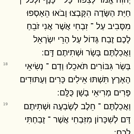
חַיַּת הַשָּׂדֶה הִקָּבְצוּ וָבֹאוּ הֵאָסְפוּ
מִסָּבִיב עַל ־ זִבְחִי אֲשֶׁר אֲנִי זֹבֵחַ
לָכֶם זֶבַח גָּדוֹל עַל הָרֵי יִשְׂרָאֵל
וַאֲכַלְתֶּם בָּשָׂר וּשְׁתִיתֶם דָּֽם ׃
בְּשַׂר גִּבּוֹרִים תֹּאכֵלוּ וְדַם ־ נְשִׂיאֵי
18
הָאָרֶץ תִּשְׁתּוּ אֵילִים כָּרִים וְעַתּוּדִים
פָּרִים מְרִיאֵי בָשָׁן כֻּלָּֽם ׃
וַאֲכַלְתֶּם ־ חֵלֶב לְשָׂבְעָה וּשְׁתִיתֶם
19
דָּם לְשִׁכָּרוֹן מִזִּבְחִי אֲשֶׁר ־ זָבַחְתִּי
לָכֶֽם ׃