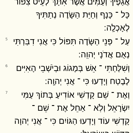
אֲגַפֶּיךָ וְעַמִּים אֲשֶׁר אִתָּךְ לְעֵיט צִפּוֹר
כָּל ־ כָּנָף וְחַיַּת הַשָּׂדֶה נְתַתִּיךָ
לְאָכְלָֽה ׃
עַל ־ פְּנֵי הַשָּׂדֶה תִּפּוֹל כִּי אֲנִי דִבַּרְתִּי
5
נְאֻם אֲדֹנָי יְהוִֽה ׃
וְשִׁלַּחְתִּי ־ אֵשׁ בְּמָגוֹג וּבְיֹשְׁבֵי הָאִיִּים
6
לָבֶטַח וְיָדְעוּ כִּי ־ אֲנִי יְהוָֽה ׃
וְאֶת ־ שֵׁם קָדְשִׁי אוֹדִיעַ בְּתוֹךְ עַמִּי
7
יִשְׂרָאֵל וְלֹֽא ־ אַחֵל אֶת ־ שֵׁם ־
קָדְשִׁי עוֹד וְיָדְעוּ הַגּוֹיִם כִּי ־ אֲנִי יְהוָה