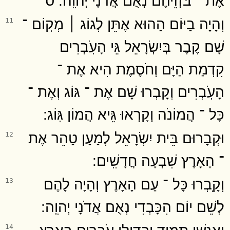
וְהָיָה בַיּוֹם הַהוּא אֶתֵּן לְגוֹג ׀ מְקֽוֹם ־
11
שָׁם קֶבֶר בְּיִשְׂרָאֵל גֵּי הָעֹֽבְרִים
קִדְמַת הַיָּם וְחֹסֶמֶת הִיא אֶת ־
הָעֹֽבְרִים וְקָבְרוּ שָׁם אֶת ־ גּוֹג וְאֶת ־
כָּל ־ הֲמוֹנֹה וְקָרְאוּ גֵּיא הֲמוֹן גּֽוֹג ׃
וּקְבָרוּם בֵּית יִשְׂרָאֵל לְמַעַן טַהֵר אֶת
12
־ הָאָרֶץ שִׁבְעָה חֳדָשִֽׁים ׃
וְקָֽבְרוּ כָּל ־ עַם הָאָרֶץ וְהָיָה לָהֶם
13
לְשֵׁם יוֹם הִכָּבְדִי נְאֻם אֲדֹנָי יְהוִֽה ׃
וְאַנְשֵׁי תָמִיד יַבְדִּילוּ עֹבְרִים בָּאָרֶץ
14