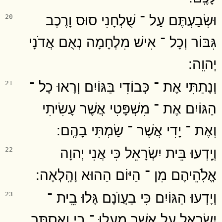
וּשְׂבַעְתֶּם עַל ־ שֻׁלְחָנִי סוּס וָרֶכֶב
20
גִּבּוֹר וְכָל ־ אִישׁ מִלְחָמָה נְאֻם אֲדֹנָי
יְהוִֽה ׃
וְנָתַתִּי אֶת ־ כְּבוֹדִי בַּגּוֹיִם וְרָאוּ כָל ־
21
הַגּוֹיִם אֶת ־ מִשְׁפָּטִי אֲשֶׁר עָשִׂיתִי
וְאֶת ־ יָדִי אֲשֶׁר ־ שַׂמְתִּי בָהֶֽם ׃
וְיָֽדְעוּ בֵּית יִשְׂרָאֵל כִּי אֲנִי יְהוָה
22
אֱלֹֽהֵיהֶם מִן ־ הַיּוֹם הַהוּא וָהָֽלְאָה ׃
וְיָדְעוּ הַגּוֹיִם כִּי בַעֲוֺנָם גָּלוּ בֵֽית ־
23
יִשְׂרָאֵל עַל אֲשֶׁר מָֽעֲלוּ ־ בִי וָאַסְתִּר