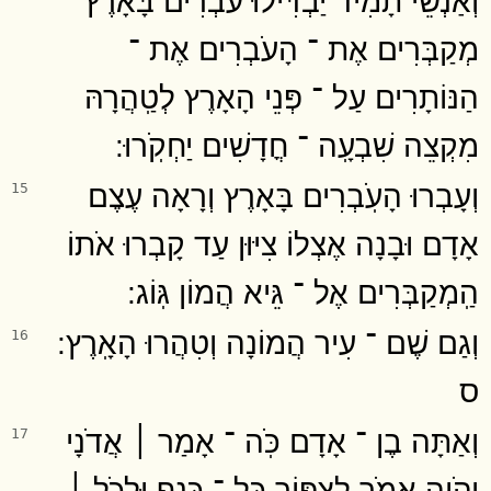
מְקַבְּרִים אֶת ־ הָעֹבְרִים אֶת ־
הַנּוֹתָרִים עַל ־ פְּנֵי הָאָרֶץ לְטַֽהֲרָהּ
מִקְצֵה שִׁבְעָֽה ־ חֳדָשִׁים יַחְקֹֽרוּ ׃
וְעָבְרוּ הָעֹֽבְרִים בָּאָרֶץ וְרָאָה עֶצֶם
15
אָדָם וּבָנָה אֶצְלוֹ צִיּוּן עַד קָבְרוּ אֹתוֹ
הַֽמְקַבְּרִים אֶל ־ גֵּיא הֲמוֹן גּֽוֹג ׃
וְגַם שֶׁם ־ עִיר הֲמוֹנָה וְטִהֲרוּ הָאָֽרֶץ ׃
16
ס
וְאַתָּה בֶן ־ אָדָם כֹּֽה ־ אָמַר ׀ אֲדֹנָי
17
יְהֹוִה אֱמֹר לְצִפּוֹר כָּל ־ כָּנָף וּלְכֹל ׀