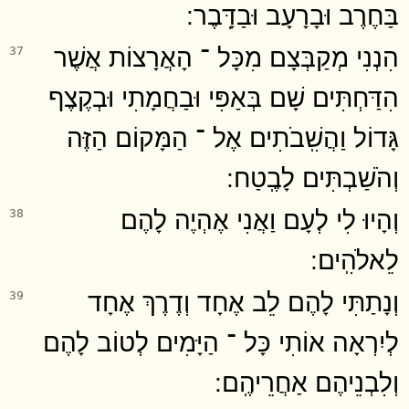
בַּחֶרֶב וּבָרָעָב וּבַדָּֽבֶר ׃
הִנְנִי מְקַבְּצָם מִכָּל ־ הָאֲרָצוֹת אֲשֶׁר
37
הִדַּחְתִּים שָׁם בְּאַפִּי וּבַחֲמָתִי וּבְקֶצֶף
גָּדוֹל וַהֲשִֽׁבֹתִים אֶל ־ הַמָּקוֹם הַזֶּה
וְהֹשַׁבְתִּים לָבֶֽטַח ׃
וְהָיוּ לִי לְעָם וַאֲנִי אֶהְיֶה לָהֶם
38
לֵאלֹהִֽים ׃
וְנָתַתִּי לָהֶם לֵב אֶחָד וְדֶרֶךְ אֶחָד
39
לְיִרְאָה אוֹתִי כָּל ־ הַיָּמִים לְטוֹב לָהֶם
וְלִבְנֵיהֶם אַחֲרֵיהֶֽם ׃