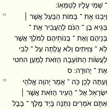
־ שְׁמִי עָלָיו לְטַמְּאֽוֹ ׃
וַיִּבְנוּ אֶת ־ בָּמוֹת הַבַּעַל אֲשֶׁר ׀
35
בְּגֵיא בֶן ־ הִנֹּם לְהַעֲבִיר אֶת ־
בְּנֵיהֶם וְאֶת ־ בְּנוֹתֵיהֶם לַמֹּלֶךְ אֲשֶׁר
לֹֽא ־ צִוִּיתִים וְלֹא עָֽלְתָה עַל ־ לִבִּי
לַעֲשׂוֹת הַתּוֹעֵבָה הַזֹּאת לְמַעַן החטי
אֶת ־ יְהוּדָֽה ׃ ס
וְעַתָּה לָכֵן כֹּֽה ־ אָמַר יְהוָה אֱלֹהֵי
36
יִשְׂרָאֵל אֶל ־ הָעִיר הַזֹּאת אֲשֶׁר ׀
אַתֶּם אֹמְרִים נִתְּנָה בְּיַד מֶֽלֶךְ ־ בָּבֶל