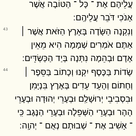
עֲלֵיהֶם אֶת ־ כָּל ־ הַטּוֹבָה אֲשֶׁר
אָנֹכִי דֹּבֵר עֲלֵיהֶֽם ׃
וְנִקְנָה הַשָּׂדֶה בָּאָרֶץ הַזֹּאת אֲשֶׁר ׀
43
אַתֶּם אֹמְרִים שְׁמָמָה הִיא מֵאֵין
אָדָם וּבְהֵמָה נִתְּנָה בְּיַד הַכַּשְׂדִּֽים ׃
שָׂדוֹת בַּכֶּסֶף יִקְנוּ וְכָתוֹב בַּסֵּפֶר ׀
44
וְחָתוֹם וְהָעֵד עֵדִים בְּאֶרֶץ בִּנְיָמִן
וּבִסְבִיבֵי יְרוּשָׁלִַם וּבְעָרֵי יְהוּדָה וּבְעָרֵי
הָהָר וּבְעָרֵי הַשְּׁפֵלָה וּבְעָרֵי הַנֶּגֶב כִּֽי
־ אָשִׁיב אֶת ־ שְׁבוּתָם נְאֻם ־ יְהוָֽה ׃