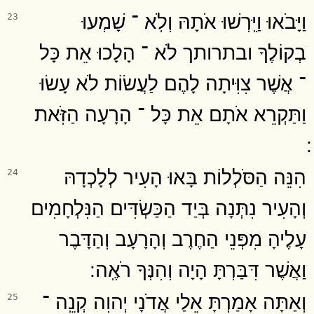
וַיָּבֹאוּ וַיִּֽרְשׁוּ אֹתָהּ וְלֹֽא ־ שָׁמְעוּ
23
בְקוֹלֶךָ ובתרותך לֹא ־ הָלָכוּ אֵת כָּל
־ אֲשֶׁר צִוִּיתָה לָהֶם לַעֲשׂוֹת לֹא עָשׂוּ
וַתַּקְרֵא אֹתָם אֵת כָּל ־ הָרָעָה הַזֹּֽאת
הִנֵּה הַסֹּלְלוֹת בָּאוּ הָעִיר לְלָכְדָהּ
24
וְהָעִיר נִתְּנָה בְּיַד הַכַּשְׂדִּים הַנִּלְחָמִים
עָלֶיהָ מִפְּנֵי הַחֶרֶב וְהָרָעָב וְהַדָּבֶר
וַאֲשֶׁר דִּבַּרְתָּ הָיָה וְהִנְּךָ רֹאֶֽה ׃
וְאַתָּה אָמַרְתָּ אֵלַי אֲדֹנָי יְהוִה קְנֵֽה ־
25