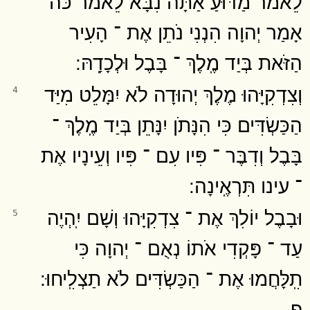
לֵאמֹר מַדּוּעַ אַתָּה נִבָּא לֵאמֹר כֹּה
אָמַר יְהוָה הִנְנִי נֹתֵן אֶת ־ הָעִיר
הַזֹּאת בְּיַד מֶֽלֶךְ ־ בָּבֶל וּלְכָדָֽהּ ׃
וְצִדְקִיָּהוּ מֶלֶךְ יְהוּדָה לֹא יִמָּלֵט מִיַּד
4
הַכַּשְׂדִּים כִּי הִנָּתֹן יִנָּתֵן בְּיַד מֶֽלֶךְ ־
בָּבֶל וְדִבֶּר ־ פִּיו עִם ־ פִּיו וְעֵינָיו אֶת
־ עינו תִּרְאֶֽינָה ׃
וּבָבֶל יוֹלִךְ אֶת ־ צִדְקִיָּהוּ וְשָׁם יִֽהְיֶה
5
עַד ־ פָּקְדִי אֹתוֹ נְאֻם ־ יְהוָה כִּי
תִֽלָּחֲמוּ אֶת ־ הַכַּשְׂדִּים לֹא תַצְלִֽיחוּ ׃
פ