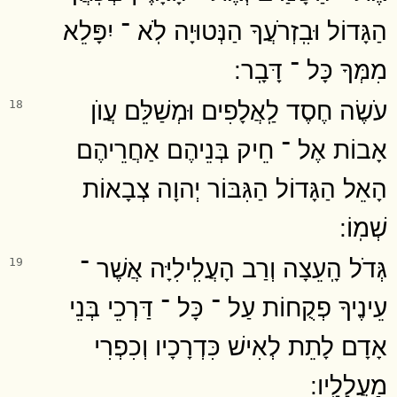
הַגָּדוֹל וּבִֽזְרֹעֲךָ הַנְּטוּיָה לֹֽא ־ יִפָּלֵא
מִמְּךָ כָּל ־ דָּבָֽר ׃
עֹשֶׂה חֶסֶד לַֽאֲלָפִים וּמְשַׁלֵּם עֲוֺן
18
אָבוֹת אֶל ־ חֵיק בְּנֵיהֶם אַחֲרֵיהֶם
הָאֵל הַגָּדוֹל הַגִּבּוֹר יְהוָה צְבָאוֹת
שְׁמֽוֹ ׃
גְּדֹל הָֽעֵצָה וְרַב הָעֲלִֽילִיָּה אֲשֶׁר ־
19
עֵינֶיךָ פְקֻחוֹת עַל ־ כָּל ־ דַּרְכֵי בְּנֵי
אָדָם לָתֵת לְאִישׁ כִּדְרָכָיו וְכִפְרִי
מַעֲלָלָֽיו ׃