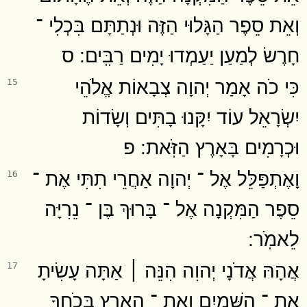
וְאֵת סֵפֶר הַגָּלוּי הַזֶּה וּנְתַתָּם בִּכְלִי ־
חָרֶשׂ לְמַעַן יַעַמְדוּ יָמִים רַבִּֽים ׃ ס
כִּי כֹה אָמַר יְהוָה צְבָאוֹת אֱלֹהֵי
15
יִשְׂרָאֵל עוֹד יִקָּנוּ בָתִּים וְשָׂדוֹת
וּכְרָמִים בָּאָרֶץ הַזֹּֽאת ׃ פ
וָאֶתְפַּלֵּל אֶל ־ יְהוָה אַחֲרֵי תִתִּי אֶת ־
16
סֵפֶר הַמִּקְנָה אֶל ־ בָּרוּךְ בֶּן ־ נֵרִיָּה
לֵאמֹֽר ׃
אֲהָהּ אֲדֹנָי יְהוִה הִנֵּה ׀ אַתָּה עָשִׂיתָ
17
אֶת ־ הַשָּׁמַיִם וְאֶת ־ הָאָרֶץ בְּכֹֽחֲךָ