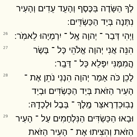
לְךָ הַשָּׂדֶה בַּכֶּסֶף וְהָעֵד עֵדִים וְהָעִיר
נִתְּנָה בְּיַד הַכַּשְׂדִּֽים ׃
וַיְהִי דְּבַר ־ יְהוָה אֶֽל ־ יִרְמְיָהוּ לֵאמֹֽר ׃
26
הִנֵּה אֲנִי יְהוָה אֱלֹהֵי כָּל ־ בָּשָׂר
27
הֲ‍ֽמִמֶּנִּי יִפָּלֵא כָּל ־ דָּבָֽר ׃
לָכֵן כֹּה אָמַר יְהוָה הִנְנִי נֹתֵן אֶת ־
28
הָעִיר הַזֹּאת בְּיַד הַכַּשְׂדִּים וּבְיַד
נְבֽוּכַדְרֶאצַּר מֶֽלֶךְ ־ בָּבֶל וּלְכָדָֽהּ ׃
וּבָאוּ הַכַּשְׂדִּים הַנִּלְחָמִים עַל ־ הָעִיר
29
הַזֹּאת וְהִצִּיתוּ אֶת ־ הָעִיר הַזֹּאת