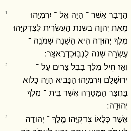
הַדָּבָר אֲשֶׁר ־ הָיָה אֶֽל ־ יִרְמְיָהוּ
1
מֵאֵת יְהוָה בשנת הָעֲשִׂרִית לְצִדְקִיָּהוּ
מֶלֶךְ יְהוּדָה הִיא הַשָּׁנָה שְׁמֹנֶֽה ־
עֶשְׂרֵה שָׁנָה לִנְבֽוּכַדְרֶאצַּֽר ׃
וְאָז חֵיל מֶלֶךְ בָּבֶל צָרִים עַל ־
2
יְרוּשָׁלִָם וְיִרְמְיָהוּ הַנָּבִיא הָיָה כָלוּא
בַּחֲצַר הַמַּטָּרָה אֲשֶׁר בֵּֽית ־ מֶלֶךְ
יְהוּדָֽה ׃
אֲשֶׁר כְּלָאוֹ צִדְקִיָּהוּ מֶֽלֶךְ ־ יְהוּדָה
3