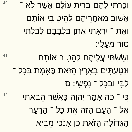
וְכָרַתִּי לָהֶם בְּרִית עוֹלָם אֲשֶׁר לֹֽא ־
40
אָשׁוּב מֵאַחֲרֵיהֶם לְהֵיטִיבִי אוֹתָם
וְאֶת ־ יִרְאָתִי אֶתֵּן בִּלְבָבָם לְבִלְתִּי
סוּר מֵעָלָֽי ׃
וְשַׂשְׂתִּי עֲלֵיהֶם לְהֵטִיב אוֹתָם
41
וּנְטַעְתִּים בָּאָרֶץ הַזֹּאת בֶּאֱמֶת בְּכָל ־
לִבִּי וּבְכָל ־ נַפְשִֽׁי ׃ ס
כִּֽי ־ כֹה אָמַר יְהוָה כַּאֲשֶׁר הֵבֵאתִי
42
אֶל ־ הָעָם הַזֶּה אֵת כָּל ־ הָרָעָה
הַגְּדוֹלָה הַזֹּאת כֵּן אָנֹכִי מֵבִיא