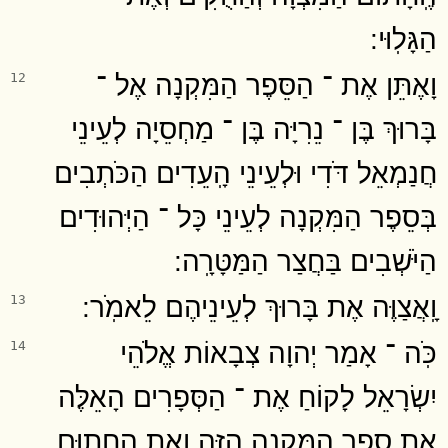
הַגָּלֽוּי ׃
וָאֶתֵּן אֶת ־ הַסֵּפֶר הַמִּקְנָה אֶל ־
12
בָּרוּךְ בֶּן ־ נֵרִיָּה בֶּן ־ מַחְסֵיָה לְעֵינֵי
חֲנַמְאֵל דֹּדִי וּלְעֵינֵי הָֽעֵדִים הַכֹּתְבִים
בְּסֵפֶר הַמִּקְנָה לְעֵינֵי כָּל ־ הַיְּהוּדִים
הַיֹּשְׁבִים בַּחֲצַר הַמַּטָּרָֽה ׃
וָֽאֲצַוֶּה אֶת בָּרוּךְ לְעֵינֵיהֶם לֵאמֹֽר ׃
13
כֹּֽה ־ אָמַר יְהוָה צְבָאוֹת אֱלֹהֵי
14
יִשְׂרָאֵל לָקוֹחַ אֶת ־ הַסְּפָרִים הָאֵלֶּה
אֵת סֵפֶר הַמִּקְנָה הַזֶּה וְאֵת הֶחָתוּם