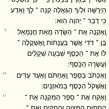
הַיְרֻשָּׁה וּלְ/ךָ הַגְּאֻלָּה קְנֵה ־ לָךְ וָאֵדַע
כִּי דְבַר ־ יְהוָה הֽוּא ׃
וָֽאֶקְנֶה אֶת ־ הַשָּׂדֶה מֵאֵת חֲנַמְאֵל
9
בֶּן ־ דֹּדִי אֲשֶׁר בַּעֲנָתוֹת וָֽאֶשְׁקֲלָה ־
לּוֹ אֶת ־ הַכֶּסֶף שִׁבְעָה שְׁקָלִים
וַעֲשָׂרָה הַכָּֽסֶף ׃
וָאֶכְתֹּב בַּסֵּפֶר וָֽאֶחְתֹּם וָאָעֵד עֵדִים
10
וָאֶשְׁקֹל הַכֶּסֶף בְּמֹאזְנָֽיִם ׃
וָאֶקַּח אֶת ־ סֵפֶר הַמִּקְנָה אֶת ־
11
הֶֽחָתוּם הַמִּצְוָה וְהַחֻקִּים וְאֶת ־