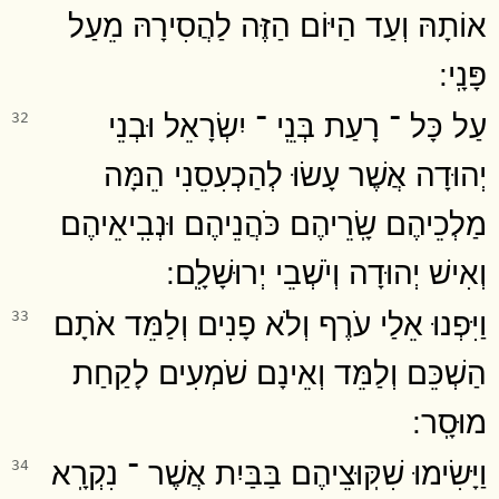
אוֹתָהּ וְעַד הַיּוֹם הַזֶּה לַהֲסִירָהּ מֵעַל
פָּנָֽי ׃
עַל כָּל ־ רָעַת בְּנֵֽי ־ יִשְׂרָאֵל וּבְנֵי
32
יְהוּדָה אֲשֶׁר עָשׂוּ לְהַכְעִסֵנִי הֵמָּה
מַלְכֵיהֶם שָֽׂרֵיהֶם כֹּהֲנֵיהֶם וּנְבִֽיאֵיהֶם
וְאִישׁ יְהוּדָה וְיֹשְׁבֵי יְרוּשָׁלִָֽם ׃
וַיִּפְנוּ אֵלַי עֹרֶף וְלֹא פָנִים וְלַמֵּד אֹתָם
33
הַשְׁכֵּם וְלַמֵּד וְאֵינָם שֹׁמְעִים לָקַחַת
מוּסָֽר ׃
וַיָּשִׂימוּ שִׁקּֽוּצֵיהֶם בַּבַּיִת אֲשֶׁר ־ נִקְרָֽא
34