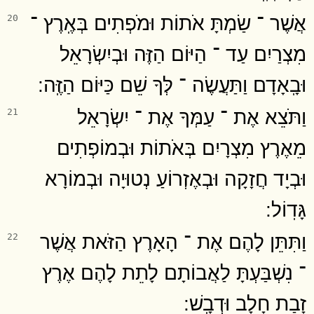
אֲשֶׁר ־ שַׂמְתָּ אֹתוֹת וּמֹפְתִים בְּאֶֽרֶץ ־
20
מִצְרַיִם עַד ־ הַיּוֹם הַזֶּה וּבְיִשְׂרָאֵל
וּבָֽאָדָם וַתַּעֲשֶׂה ־ לְּךָ שֵׁם כַּיּוֹם הַזֶּֽה ׃
וַתֹּצֵא אֶת ־ עַמְּךָ אֶת ־ יִשְׂרָאֵל
21
מֵאֶרֶץ מִצְרָיִם בְּאֹתוֹת וּבְמוֹפְתִים
וּבְיָד חֲזָקָה וּבְאֶזְרוֹעַ נְטוּיָה וּבְמוֹרָא
גָּדֽוֹל ׃
וַתִּתֵּן לָהֶם אֶת ־ הָאָרֶץ הַזֹּאת אֲשֶׁר
22
־ נִשְׁבַּעְתָּ לַאֲבוֹתָם לָתֵת לָהֶם אֶרֶץ
זָבַת חָלָב וּדְבָֽשׁ ׃