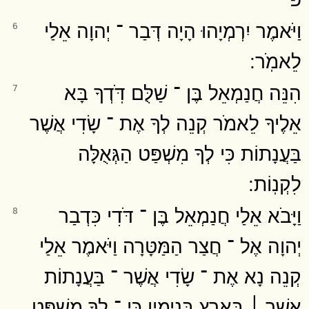
וַיֹּאמֶר יִרְמְיָהוּ הָיָה דְּבַר ־ יְהוָה אֵלַי
6
לֵאמֹֽר ׃
הִנֵּה חֲנַמְאֵל בֶּן ־ שַׁלֻּם דֹּֽדְךָ בָּא
7
אֵלֶיךָ לֵאמֹר קְנֵה לְךָ אֶת ־ שָׂדִי אֲשֶׁר
בַּעֲנָתוֹת כִּי לְךָ מִשְׁפַּט הַגְּאֻלָּה
לִקְנֽוֹת ׃
וַיָּבֹא אֵלַי חֲנַמְאֵל בֶּן ־ דֹּדִי כִּדְבַר
8
יְהוָה אֶל ־ חֲצַר הַמַּטָּרָה וַיֹּאמֶר אֵלַי
קְנֵה נָא אֶת ־ שָׂדִי אֲשֶׁר ־ בַּעֲנָתוֹת
אֲשֶׁר ׀ בְּאֶרֶץ בִּנְיָמִין כִּֽי ־ לְךָ מִשְׁפַּט