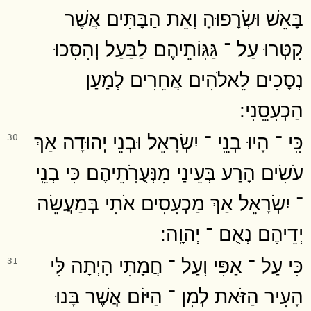
בָּאֵשׁ וּשְׂרָפוּהָ וְאֵת הַבָּתִּים אֲשֶׁר
קִטְּרוּ עַל ־ גַּגּֽוֹתֵיהֶם לַבַּעַל וְהִסִּכוּ
נְסָכִים לֵאלֹהִים אֲחֵרִים לְמַעַן
הַכְעִסֵֽנִי ׃
כִּֽי ־ הָיוּ בְנֵֽי ־ יִשְׂרָאֵל וּבְנֵי יְהוּדָה אַךְ
30
עֹשִׂים הָרַע בְּעֵינַי מִנְּעֻרֹֽתֵיהֶם כִּי בְנֵֽי
־ יִשְׂרָאֵל אַךְ מַכְעִסִים אֹתִי בְּמַעֲשֵׂה
יְדֵיהֶם נְאֻם ־ יְהוָֽה ׃
כִּי עַל ־ אַפִּי וְעַל ־ חֲמָתִי הָיְתָה לִּי
31
הָעִיר הַזֹּאת לְמִן ־ הַיּוֹם אֲשֶׁר בָּנוּ